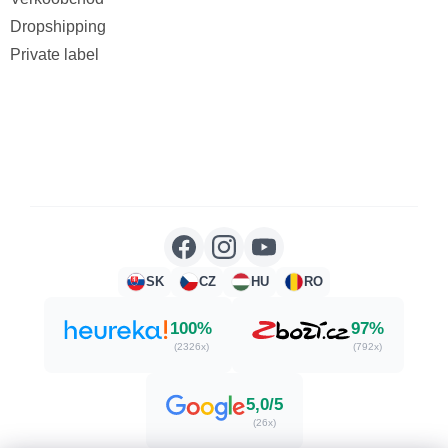
Dropshipping
Private label
SK
CZ
HU
RO
100%
97%
(2326x)
(792x)
5,0/5
(26x)