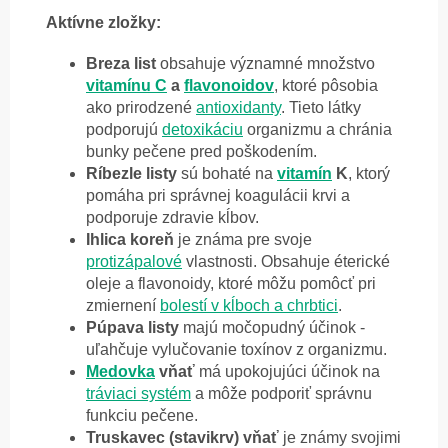
Aktívne zložky:
Breza list
obsahuje významné množstvo
vitamínu C
a
flavonoidov
, ktoré pôsobia
ako prirodzené
antioxidanty
. Tieto látky
podporujú
detoxikáciu
organizmu a chránia
bunky pečene pred poškodením.
Ríbezle listy
sú bohaté na
vitamín
K
, ktorý
pomáha pri správnej koagulácii krvi a
podporuje zdravie kĺbov.
Ihlica koreň
je známa pre svoje
protizápalové
vlastnosti. Obsahuje éterické
oleje a flavonoidy, ktoré môžu pomôcť pri
zmiernení
bolestí v kĺboch a chrbtici
.
Púpava listy
majú močopudný účinok -
uľahčuje vylučovanie toxínov z organizmu.
Medovka
vňať
má upokojujúci účinok na
tráviaci systém
a môže podporiť správnu
funkciu pečene.
Truskavec (stavikrv) vňať
je známy svojimi