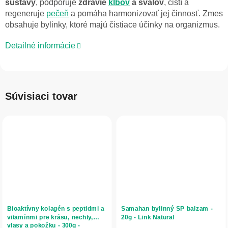
sústavy
, podporuje
zdravie
kĺbov
a svalov
, čistí a
regeneruje
pečeň
a pomáha harmonizovať jej činnosť. Zmes
obsahuje bylinky, ktoré majú čistiace účinky na organizmus.
Detailné informácie
Súvisiaci tovar
Bioaktívny kolagén s peptidmi a
Samahan bylinný SP balzam -
vitamínmi pre krásu, nechty,
20g - Link Natural
vlasy a pokožku - 300g -