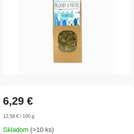
5
hviezdičiek.
6,29 €
Jednotková
12,58 € / 100 g
cena:
Skladom
(>10 ks)