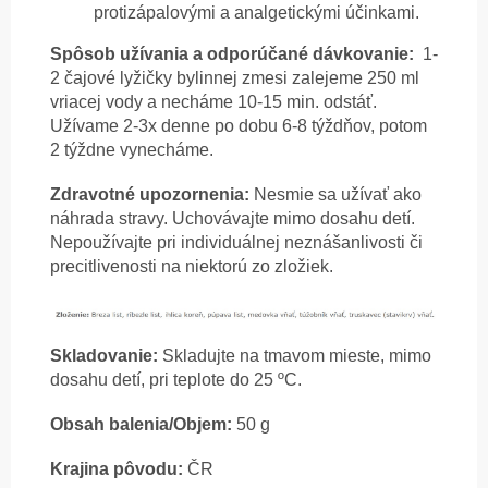
protizápalovými a analgetickými účinkami.
Spôsob užívania a o
dporúčané dávkovanie:
1-
2 čajové lyžičky bylinnej zmesi zalejeme 250 ml
vriacej vody a necháme 10-15 min. odstáť.
Užívame 2-3x denne po dobu 6-8 týždňov, potom
2 týždne vynecháme.
Zdravotné upozornenia:
Nesmie sa užívať ako
náhrada stravy. Uchovávajte mimo dosahu detí.
Nepoužívajte pri individuálnej neznášanlivosti či
precitlivenosti na niektorú zo zložiek.
Skladovanie:
Skladujte na tmavom mieste, mimo
dosahu detí, pri teplote do 25 ºC.
Obsah balenia/Objem:
50 g
Krajina pôvodu:
ČR