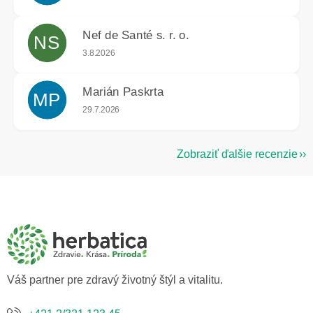
Nef de Santé s. r. o.
NS
Hodnotenie obchodu je 5 z 5 hviezdičiek.
3.8.2026
Marián Paskrta
MP
Hodnotenie obchodu je 5 z 5 hviezdičiek.
29.7.2026
Zobraziť ďalšie recenzie
Z
á
p
ä
t
i
e
Váš partner pre zdravý životný štýl a vitalitu.