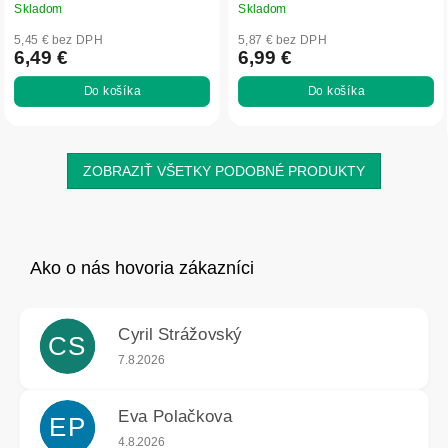
Skladom
Skladom
5,45 € bez DPH
5,87 € bez DPH
6,49 €
6,99 €
Do košíka
Do košíka
ZOBRAZIŤ VŠETKY PODOBNÉ PRODUKTY
Cyril Strážovský
CS
Hodnotenie obchodu je 5 z 5 hviezdičiek.
7.8.2026
Eva Polačkova
EP
Hodnotenie obchodu je 5 z 5 hviezdičiek.
4.8.2026