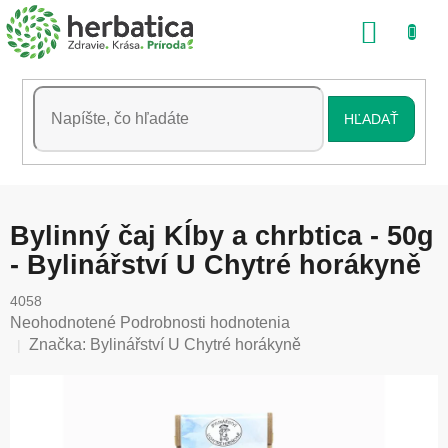
Prejsť
NÁKU
na
obsah
KOŠÍK
HĽADAŤ
Bylinný čaj Kĺby a chrbtica - 50g
- Bylinářství U Chytré horákyně
4058
Priemerné
Neohodnotené
Podrobnosti hodnotenia
hodnotenie
Značka:
Bylinářství U Chytré horákyně
produktu
je
0,0
z