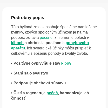
Podrobný popis
Táto bylinná zmes obsahuje špeciálne namiešané
bylinky, ktorých s
poločným účinkom je najmä
podpora zdravia
pečene
, zmiernenie bolestí
v
kĺboch
a chrbtici
a
posilnenie
pohybového
aparátu
.
Ich synergické účinky môžu prispieť k
celkovému zlepšeniu pohody a kvality života.
• Pozitívne ovplyvňuje stav
kĺbov
• Stará sa o svalstvo
• Podporuje obehovú sústavu
• Čistí a regeneruje
pečeň
, harmonizuje ich
činnosť