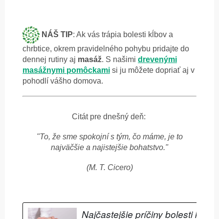
NÁŠ TIP
: Ak vás trápia bolesti kĺbov a
chrbtice, okrem pravidelného pohybu pridajte do
dennej rutiny aj
masáž
. S našimi
drevenými
masážnymi pomôckami
si ju môžete dopriať aj v
pohodlí vášho domova.
Citát pre dnešný deň:
"To, že sme spokojní s tým, čo máme, je to
najväčšie a najistejšie bohatstvo."
(M. T. Cicero)