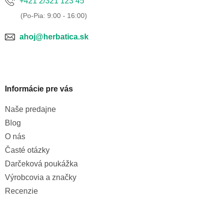
+421 2/321 123 45
ahoj@herbatica.sk
Informácie pre vás
Naše predajne
Blog
O nás
Časté otázky
Darčeková poukážka
Výrobcovia a značky
Recenzie