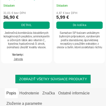
Herbatica
Skladom
Skladom
Priemerné
Priemerné
hodnotenie
hodnotenie
31,01 € bez DPH
4,87 € bez DPH
produktu
produktu
36,90 €
5,99 €
je
je
DETAIL
Do košíka
5,0
5,0
z
z
Jedinečná kombinácia bioaktívnych
Samahan SP balzam unikátnym
5
5
kolagénových peptidov, aminokyselín
bylinným prípravkom, vyrobeným
a účinných látok ako vitamín C,
podľa starodávnej ájurvédskej
hviezdičiek.
hviezdičiek.
kyselina hyalurónová či zinok,
receptúry s použitím extraktov z
pomáhajú zlepšiť kvalitu vlasov,
olejov a bylín, ktoré posktytujú rýchlu
nechtov a...
úľavu od kŕčov...
Jahoda
ZOBRAZIŤ VŠETKY SÚVISIACE PRODUKTY
Popis
Hodnotenie
Značka
Ostatné informácie
Zloženie a parametre