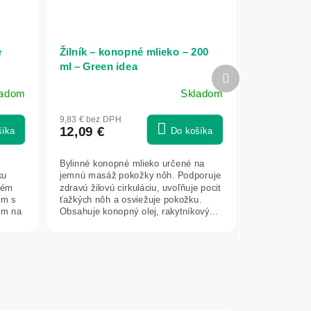
e
Žilník – konopné mlieko – 200
ml – Green idea
Ďalší
produkt
ladom
Skladom
9,83 € bez DPH
12,09 €
šíka
Do košíka
Bylinné konopné mlieko určené na
ku
jemnú masáž pokožky nôh. Podporuje
krém
zdravú žilovú cirkuláciu, uvoľňuje pocit
ém s
ťažkých nôh a osviežuje pokožku.
am na
Obsahuje konopný olej, rakytníkový...