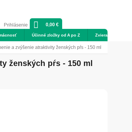
NÁKUPNÝ
0,00 €
Prihlásenie
KOŠÍK
mácnosť
Účinné zložky od A po Z
Zvieratá
No
ie a zvýšenie atraktivity ženských pŕs - 150 ml
ty ženských pŕs - 150 ml