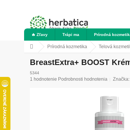
Prejsť
na
obsah
🔥 Zľavy
Trápi ma
Prírodná kozmetik
Prírodná kozmetika
Telová kozmeti
Domov
BreastExtra+ BOOST Krém n
5344
Priemerné
1 hodnotenie
Podrobnosti hodnotenia
Značka
hodnotenie
produktu
je
5,0
z
5
hviezdičiek.