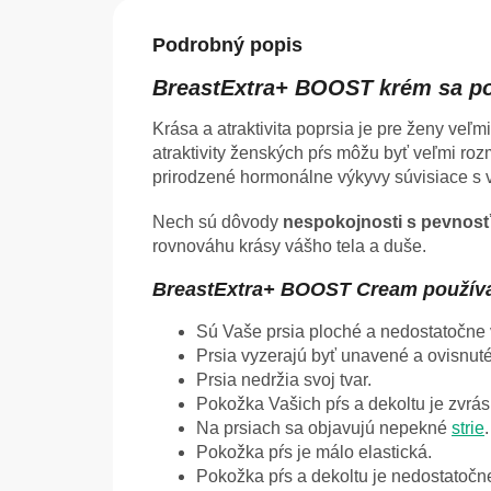
Podrobný popis
BreastExtra+ BOOST krém sa pos
Krása a atraktivita poprsia je pre ženy veľ
atraktivity ženských pŕs môžu byť veľmi rozm
prirodzené hormonálne výkyvy súvisiace s
Nech sú dôvody
nespokojnosti s pevnosťo
rovnováhu krásy vášho tela a duše.
BreastExtra+ BOOST Cream používajt
Sú Vaše prsia ploché a nedostatočne 
Prsia vyzerajú byť unavené a ovisnuté
Prsia nedržia svoj tvar.
Pokožka Vašich pŕs a dekoltu je zvrá
Na prsiach sa objavujú nepekné
strie
.
Pokožka pŕs je málo elastická.
Pokožka pŕs a dekoltu je nedostatočn