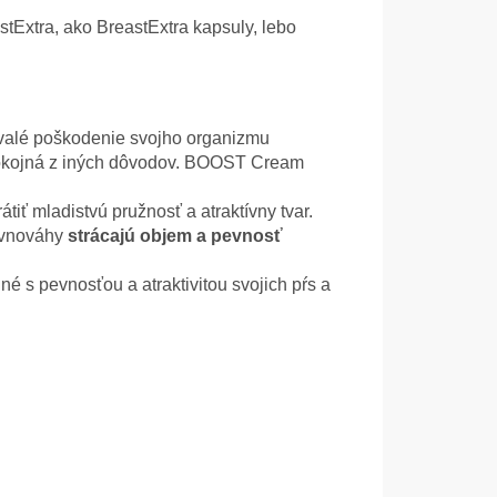
xtra, ako BreastExtra kapsuly, lebo
trvalé poškodenie svojho organizmu
 spokojná z iných dôvodov. BOOST Cream
tiť mladistvú pružnosť a atraktívny tvar.
ovnováhy
strácajú objem a pevnosť
é s pevnosťou a atraktivitou svojich pŕs a