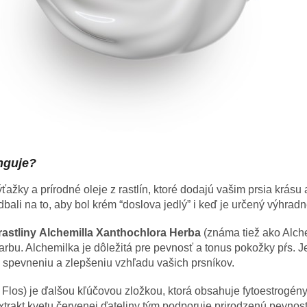
nguje?
ažky a prírodné oleje z rastlín, ktoré dodajú vašim prsia krásu 
bali na to, aby bol krém “doslova jedlý” i keď je určený výhradn
 rastliny Alchemilla Xanthochlora Herba
(známa tiež ako Alch
arbu. Alchemilka je dôležitá pre pevnosť a tonus pokožky pŕs. 
e k spevneniu a zlepšeniu vzhľadu vašich prsníkov.
e Flos) je ďalšou kľúčovou zložkou, ktorá obsahuje fytoestrogén
Extrakt kvetu červenej ďateliny tým podporuje prirodzenú pevnosť