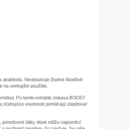
a atraktivitu. Neobsahuje žiadne škodlivé
e na vonkajšie použitie.
emilka). Po tomto extrakte získava BOOST
Jej sťahujúce vlastnosti pomáhajú zlepšovať
y, prirodzené látky, ktoré môžu napomôcť
 a pružnosť prsníkov, čo zaisťuje, že vaše