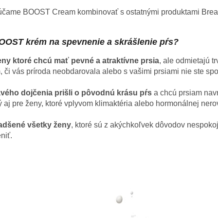
účame BOOST Cream kombinovať s ostatnými produktami BreastE
OOST krém na spevnenie a skrášlenie pŕs?
eny ktoré chcú mať pevné a atraktívne prsia
, ale odmietajú 
m, či vás príroda neobdarovala alebo s vašimi prsiami nie ste
vého dojčenia prišli o pôvodnú krásu pŕs
a chcú prsiam navrá
aj pre ženy, ktoré vplyvom klimaktéria alebo hormonálnej ner
dšené všetky ženy
, ktoré sú z akýchkoľvek dôvodov nespokojn
niť.