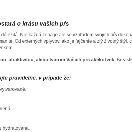
tará o krásu vašich pŕs
mi dôležitá. Nie každá žena je ale so vzhľadom svojich pŕs doko
anité. Od externých vplyvov, ako je fajčenie a zlý životný štýl
 vekom.
u, atraktivitou, alebo tvarom Vašich pŕs akékoľvek,
BreastE
e pravidelne, v prípade že:
vytvarované.
.
snená.
e hydratovaná.