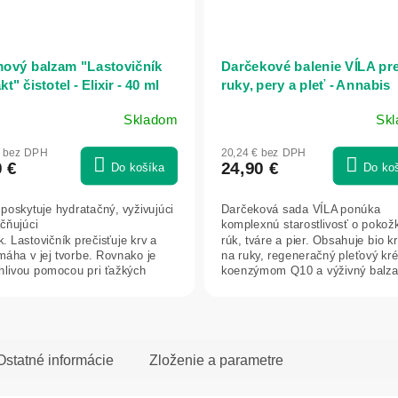
ový balzam "Lastovičník
Darčekové balenie VÍLA pr
kt" čistotel - Elixir - 40 ml
ruky, pery a pleť - Annabis
Skladom
Sk
Priemerné
hodnotenie
€ bez DPH
20,24 € bez DPH
produktu
0 €
24,90 €
Do košíka
Do ko
je
5,0
poskytuje hydratačný, vyživujúci
Darčeková sada VÍLA ponúka
z
áčňujúci
komplexnú starostlivosť o pokož
5
. Lastovičník prečisťuje krv a
rúk, tváre a pier. Obsahuje bio 
hviezdičiek.
áha v jej tvorbe. Rovnako je
na ruky, regeneračný pleťový kr
hlivou pomocou pri ťažkých
koenzýmom Q10 a výživný balz
eniach...
pery....
Ostatné informácie
Zloženie a parametre