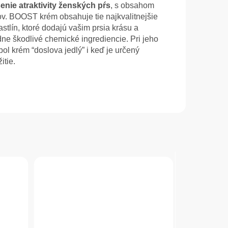
enie atraktivity ženských pŕs
, s obsahom
tov. BOOST krém obsahuje tie najkvalitnejšie
astlín, ktoré dodajú vašim prsia krásu a
dne škodlivé chemické ingrediencie. Pri jeho
bol krém “doslova jedlý” i keď je určený
itie.