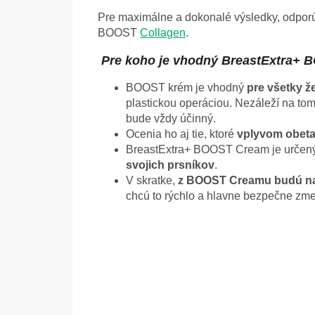
Pre maximálne a dokonalé výsledky, odpor
BOOST
Collagen
.
Pre koho je vhodný BreastExtra+ B
BOOST krém je vhodný
pre všetky ž
plastickou operáciou. Nezáleží na to
bude vždy účinný.
Ocenia ho aj tie, ktoré
vplyvom obeta
BreastExtra+ BOOST Cream je určený 
svojich prsníkov
.
V skratke,
z BOOST Creamu budú na
chcú to rýchlo a hlavne bezpečne zme