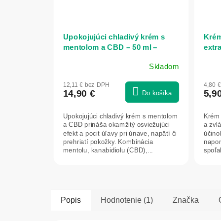
Upokojujúci chladivý krém s
Krém
mentolom a CBD – 50 ml –
extra
Vitateka
Skladom
12,11 € bez DPH
4,80 
14,90 €
5,9
Do košíka
Upokojujúci chladivý krém s mentolom
Krém 
a CBD prináša okamžitý osviežujúci
a zvl
efekt a pocit úľavy pri únave, napätí či
účinok
prehriatí pokožky. Kombinácia
napom
mentolu, kanabidiolu (CBD),...
spoľa
ochor
Popis
Hodnotenie (1)
Značka