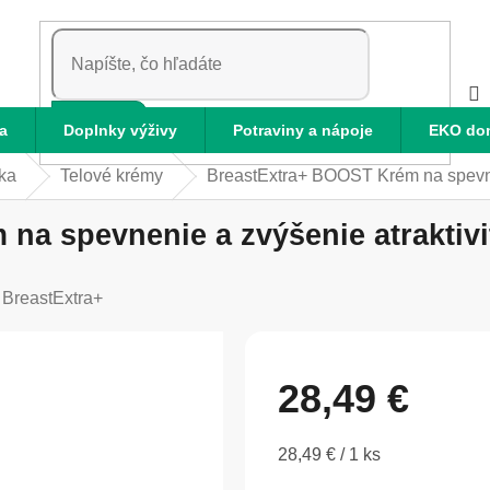
HĽADAŤ
a
Doplnky výživy
Potraviny a nápoje
EKO do
ka
Telové krémy
BreastExtra+ BOOST Krém na spevnen
a spevnenie a zvýšenie atraktivi
:
BreastExtra+
28,49 €
Jednotková
28,49 € / 1 ks
cena: