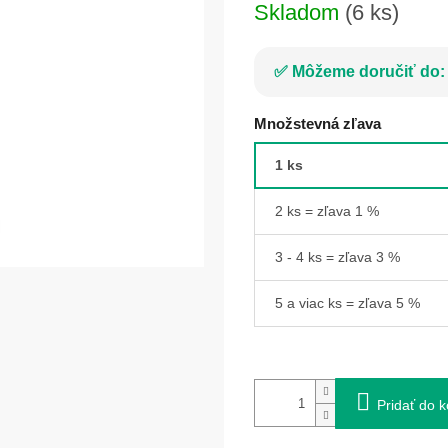
Skladom
(6 ks)
Môžeme doručiť do:
Množstevná zľava
1 ks
2 ks = zľava 1 %
3 - 4 ks = zľava 3 %
5 a viac ks = zľava 5 %
Pridať do k