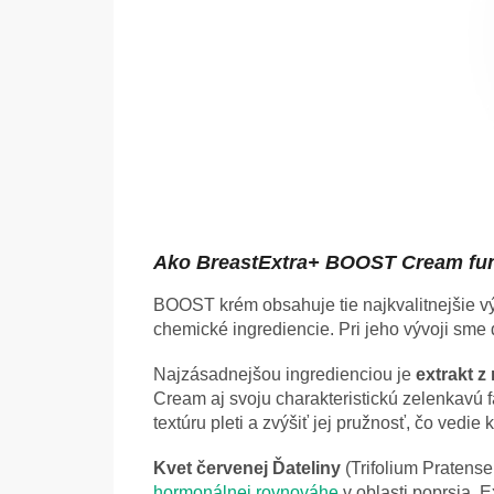
Ako BreastExtra+ BOOST Cream fu
BOOST krém obsahuje tie najkvalitnejšie výť
chemické ingrediencie. Pri jeho vývoji sme d
Najzásadnejšou ingredienciou je
extrakt z
Cream aj svoju charakteristickú zelenkavú f
textúru pleti a zvýšiť jej pružnosť, čo vedi
Kvet červenej Ďateliny
(Trifolium Pratens
hormonálnej rovnováhe
v oblasti poprsia. 