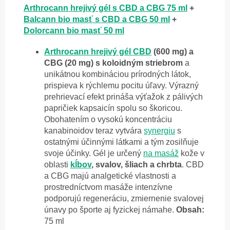
Arthrocann hrejivý gél s CBD a CBG 75 ml
+
Balcann bio masť s CBD a CBG 50 ml
+
Dolorcann bio masť 50 ml
Arthrocann hrejivý gél
CBD
(600 mg) a
CBG (20 mg) s koloidným striebrom
a
unikátnou kombináciou prírodných látok,
prispieva k rýchlemu pocitu úľavy. Výrazný
prehrievací efekt prináša výťažok z pálivých
papričiek kapsaicín spolu so škoricou.
Obohatením o vysokú koncentráciu
kanabinoidov teraz vytvára
synergiu
s
ostatnými účinnými látkami a tým zosilňuje
svoje účinky. Gél je určený
na masáž
kože v
oblasti
kĺbov
, svalov, šliach a chrbta
. CBD
a CBG majú analgetické vlastnosti a
prostredníctvom masáže intenzívne
podporujú regeneráciu, zmiernenie svalovej
únavy po športe aj fyzickej námahe.
Obsah:
75 ml