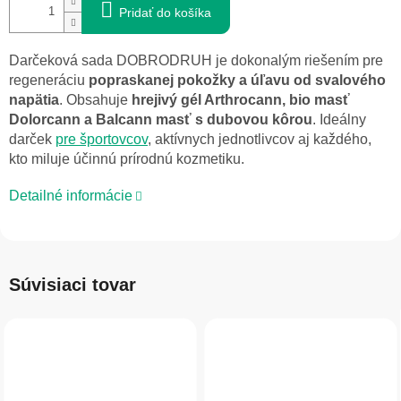
Pridať do košíka
Darčeková sada DOBRODRUH je dokonalým riešením pre
regeneráciu
popraskanej pokožky a úľavu od svalového
napätia
. Obsahuje
hrejivý gél Arthrocann, bio masť
Dolorcann a Balcann masť s dubovou kôrou
. Ideálny
darček
pre športovcov
, aktívnych jednotlivcov aj každého,
kto miluje účinnú prírodnú kozmetiku.
Detailné informácie
Súvisiaci tovar