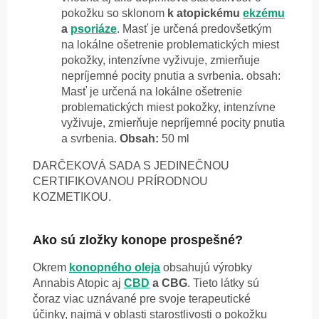
pokožku so sklonom
k atopickému
ekzému
a
psoriáze
. Masť je určená predovšetkým
na lokálne ošetrenie problematických miest
pokožky, intenzívne vyživuje, zmierňuje
nepríjemné pocity pnutia a svrbenia. obsah:
Masť je určená na lokálne ošetrenie
problematických miest pokožky, intenzívne
vyživuje, zmierňuje nepríjemné pocity pnutia
a svrbenia.
Obsah:
50 ml
DARČEKOVÁ SADA S JEDINEČNOU
CERTIFIKOVANOU PRÍRODNOU
KOZMETIKOU.
Ako sú zložky konope prospešné?
Okrem
konopného oleja
obsahujú výrobky
Annabis Atopic aj
CBD
a CBG
. Tieto látky sú
čoraz viac uznávané pre svoje terapeutické
účinky, najmä v oblasti starostlivosti o pokožku