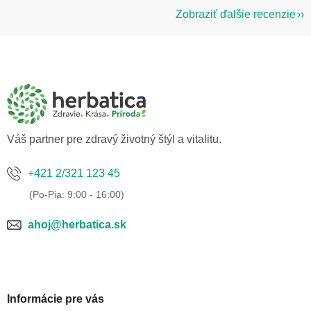
Zobraziť ďalšie recenzie
Z
á
p
ä
t
i
e
Váš partner pre zdravý životný štýl a vitalitu.
+421 2/321 123 45
ahoj@herbatica.sk
Informácie pre vás