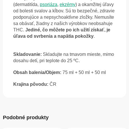
(dermatitída,
psoriáza
,
ekzémy
) a okamžitej úľavy
od bolesti svalov a kĺbov. Sú to bezpečné, zdravie
podporujúce a nepsychoaktívne zložky. Nemusíte
sa obávať, žiadny z našich výrobkov neobsahuje
THC.
Jediné, čo môžete po ich užití získať, je
úľava od svrbenia a napätia pokožky
.
Skladovanie:
Skladujte na tmavom mieste, mimo
dosahu detí, pri teplote do 25 ºC.
Obsah balenia/Objem:
75 ml + 50 ml + 50 ml
Krajina pôvodu:
ČR
Podobné produkty