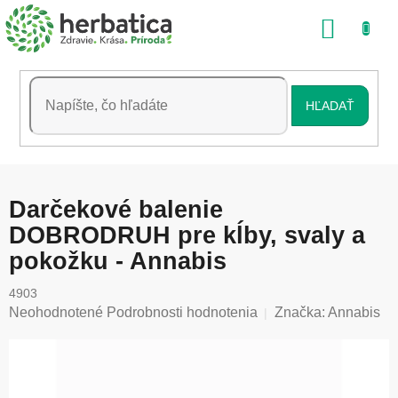
Prejsť
NÁKU
na
obsah
KOŠÍK
HĽADAŤ
Darčekové balenie
DOBRODRUH pre kĺby, svaly a
pokožku - Annabis
4903
Priemerné
Neohodnotené
Podrobnosti hodnotenia
Značka:
Annabis
hodnotenie
produktu
je
0,0