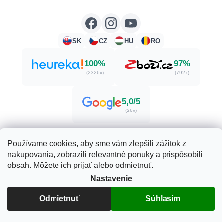
SK
CZ
HU
RO
100%
97%
(2326x)
(792x)
5,0/5
(26x)
Používame cookies, aby sme vám zlepšili zážitok z
nakupovania, zobrazili relevantné ponuky a prispôsobili
Vytvoril Shoptet
obsah. Môžete ich prijať alebo odmietnuť.
Nastavenie
Copyright 2026
Herbatica.sk
. Všetky práva vyhradené.
Odmietnuť
Súhlasím
Upraviť nastavenie cookies