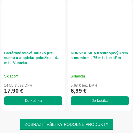
Bariérové telové mlieko pre
KONSKÁ SILA Kostihojový krém
suchú a atopickú pokožku – 400
s mumiom - 75 ml - LekoPro
ml – Vitateka
Skladom
Skladom
14,55 € bez DPH
5,68 € bez DPH
17,90 €
6,99 €
Do košíka
Do košíka
ZOBRAZIŤ VŠETKY PODOBNÉ PRODUKTY