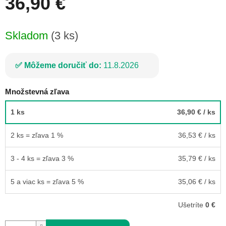
36,90 €
Jednotková
Skladom
(3 ks)
cena:
Môžeme doručiť do:
11.8.2026
Množstevná zľava
1 ks
36,90 €
/ ks
2 ks = zľava 1 %
36,53 €
/ ks
3 - 4 ks = zľava 3 %
35,79 €
/ ks
5 a viac ks = zľava 5 %
35,06 €
/ ks
Ušetríte
0 €