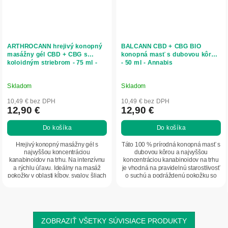
ARTHROCANN hrejivý konopný
BALCANN CBD + CBG BIO
masážny gél CBD + CBG s
konopná masť s dubovou kôrou
koloidným striebrom - 75 ml -
- 50 ml - Annabis
Annabis
Skladom
Skladom
10,49 € bez DPH
10,49 € bez DPH
12,90 €
12,90 €
Do košíka
Do košíka
Hrejivý konopný masážny gél s
Táto 100 % prírodná konopná masť s
najvyššou koncentráciou
dubovou kôrou a najvyššou
kanabinoidov na trhu. Na intenzívnu
koncentráciou kanabinoidov na trhu
a rýchlu úľavu. Ideálny na masáž
je vhodná na pravidelnú starostlivosť
pokožky v oblasti kĺbov, svalov, šliach
o suchú a podráždenú pokožku so
a chrbta.
sklonom k...
ZOBRAZIŤ VŠETKY SÚVISIACE PRODUKTY