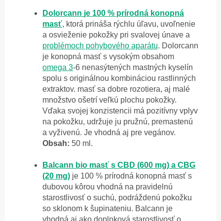
Dolorcann
je 100 % prírodná konopná
masť
, ktorá prináša rýchlu úľavu, uvoľnenie
a osvieženie pokožky pri svalovej únave a
problémoch pohybového aparátu
. Dolorcann
je konopná masť s vysokým obsahom
omega 3
-6 nenasýtených mastných kyselín
spolu s originálnou kombináciou rastlinných
extraktov. masť sa dobre rozotiera, aj malé
množstvo ošetrí veľkú plochu pokožky.
Vďaka svojej konzistencii má pozitívny vplyv
na pokožku, udržuje ju pružnú, premastenú
a vyživenú. Je vhodná aj pre vegánov.
Obsah:
50 ml.
Balcann bio masť s CBD (600 mg) a CBG
(20 mg)
je 100 % prírodná konopná masť s
dubovou kôrou vhodná na pravidelnú
starostlivosť o suchú, podráždenú pokožku
so sklonom k šupinateniu. Balcann je
vhodná aj ako doplnková starostlivosť o