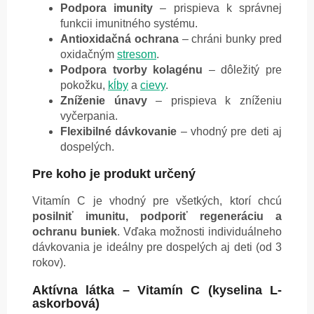
Podpora imunity
– prispieva k správnej
funkcii imunitného systému.
Antioxidačná ochrana
– chráni bunky pred
oxidačným
stresom
.
Podpora tvorby kolagénu
– dôležitý pre
pokožku,
kĺby
a
cievy
.
Zníženie únavy
– prispieva k zníženiu
vyčerpania.
Flexibilné dávkovanie
– vhodný pre deti aj
dospelých.
Pre koho je produkt určený
Vitamín C je vhodný pre všetkých, ktorí chcú
posilniť imunitu, podporiť regeneráciu a
ochranu buniek
. Vďaka možnosti individuálneho
dávkovania je ideálny pre dospelých aj deti (od 3
rokov).
Aktívna látka – Vitamín C (kyselina L-
askorbová)