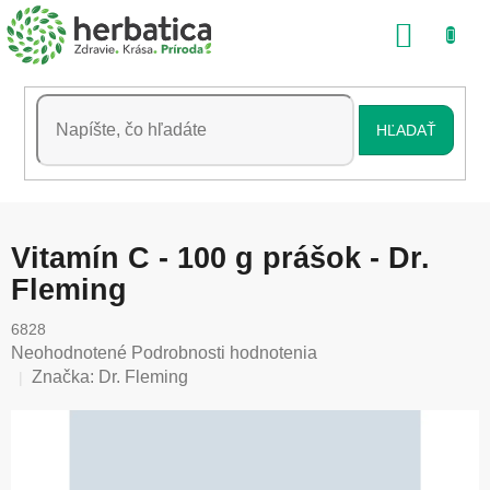
Prejsť
NÁKU
na
obsah
KOŠÍK
HĽADAŤ
Vitamín C - 100 g prášok - Dr.
Fleming
6828
Priemerné
Neohodnotené
Podrobnosti hodnotenia
hodnotenie
Značka:
Dr. Fleming
produktu
je
0,0
z