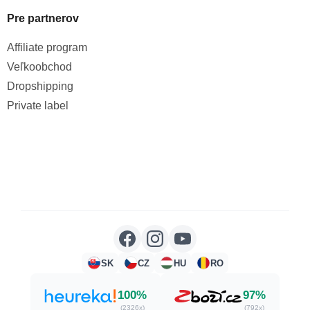
Pre partnerov
Affiliate program
Veľkoobchod
Dropshipping
Private label
SK
CZ
HU
RO
100%
97%
(2326x)
(792x)