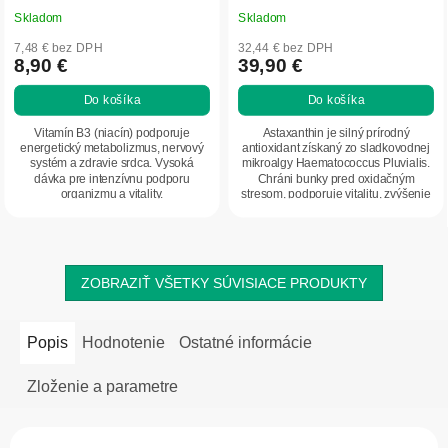
Skladom
Skladom
7,48 € bez DPH
32,44 € bez DPH
8,90 €
39,90 €
Do košíka
Do košíka
Vitamín B3 (niacín) podporuje
Astaxanthin je silný prírodný
energetický metabolizmus, nervový
antioxidant získaný zo sladkovodnej
systém a zdravie srdca. Vysoká
mikroalgy Haematococcus Pluvialis.
dávka pre intenzívnu podporu
Chráni bunky pred oxidačným
organizmu a vitality.
stresom, podporuje vitalitu, zvýšenie
energie,...
ZOBRAZIŤ VŠETKY SÚVISIACE PRODUKTY
Popis
Hodnotenie
Ostatné informácie
Zloženie a parametre