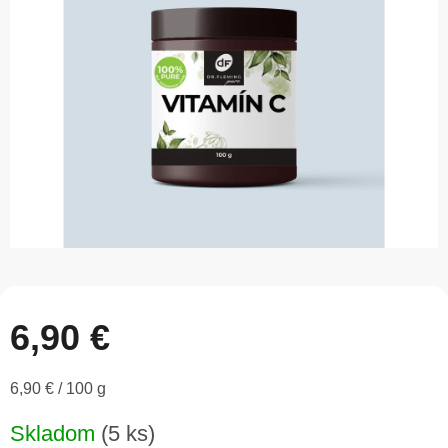
5
hviezdičiek.
6,90 €
Jednotková
6,90 € / 100 g
cena:
Skladom
(5 ks)