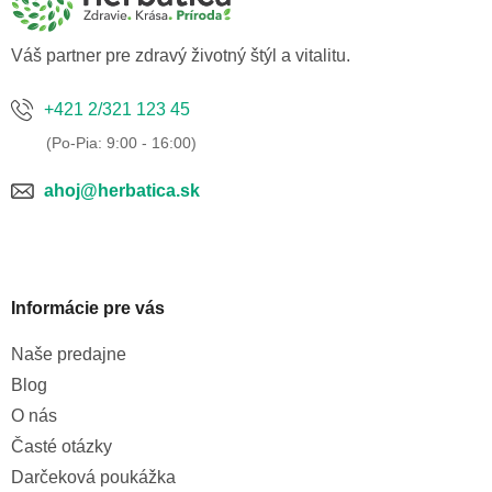
t
i
e
Váš partner pre zdravý životný štýl a vitalitu.
+421 2/321 123 45
ahoj@herbatica.sk
Informácie pre vás
Naše predajne
Blog
O nás
Časté otázky
Darčeková poukážka