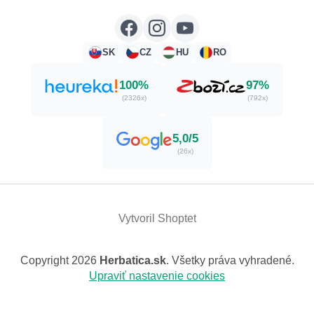
SK
CZ
HU
RO
100%
97%
(2326x)
(792x)
5,0/5
(26x)
Vytvoril Shoptet
Copyright 2026
Herbatica.sk
. Všetky práva vyhradené.
Upraviť nastavenie cookies