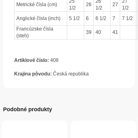
25
26
27
Metrické čísla (cm)
26
27
1/2
1/2
1/2
Anglické čísla (inch)
5 1/2
6
6 1/2
7
7 1/2
Francúzske čísla
39
40
41
(steh)
Artiklové číslo:
408
Krajina pôvodu:
Česká republika
Podobné produkty