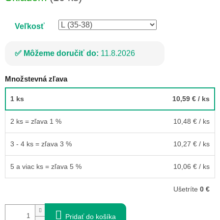
cena:
Veľkosť
Môžeme doručiť do:
11.8.2026
Množstevná zľava
1 ks
10,59 €
/ ks
2 ks = zľava 1 %
10,48 €
/ ks
3 - 4 ks = zľava 3 %
10,27 €
/ ks
5 a viac ks = zľava 5 %
10,06 €
/ ks
Ušetríte
0 €
Pridať do košíka