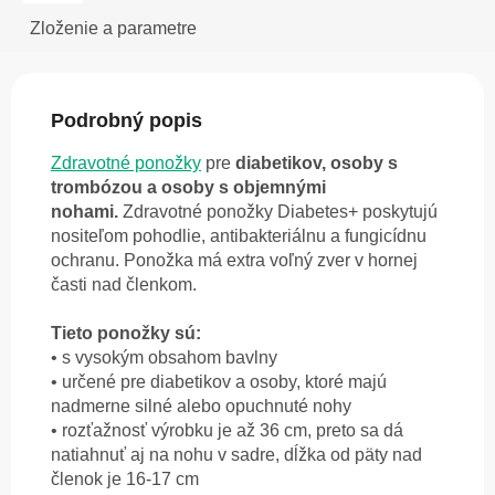
Zloženie a parametre
Podrobný popis
Zdravotné ponožky
pre
diabetikov, osoby s
trombózou a osoby s objemnými
nohami.
Zdravotné ponožky Diabetes+ poskytujú
nositeľom pohodlie, antibakteriálnu a fungicídnu
ochranu. P
onožka má extra voľný zver v hornej
časti nad členkom.
Tieto ponožky sú:
• s vysokým obsahom bavlny
• určené pre diabetikov a osoby,
ktoré majú
nadmerne silné alebo opuchnuté
nohy
• rozťažnosť výrobku je až 36 cm, preto
sa dá
natiahnuť aj na nohu v sadre, dĺžka od päty nad
členok je 16-17 cm