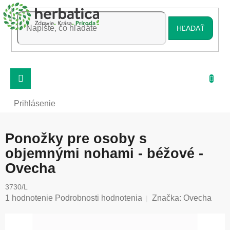
Prejsť
na
obsah
HĽADAŤ
Prihlásenie
Ponožky pre osoby s
objemnými nohami - béžové -
Ovecha
3730/L
Priemerné
1 hodnotenie
Podrobnosti hodnotenia
Značka:
Ovecha
hodnotenie
produktu