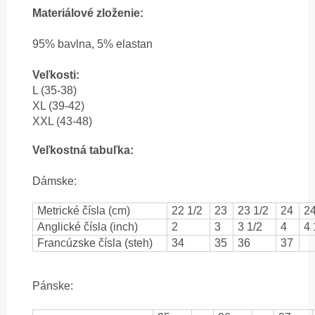
Materiálové zloženie:
95% b
avlna, 5% elastan
Veľkosti:
L (35-38)
XL (39-42)
XXL (43-48)
Veľkostná tabuľka:
Dámske:
Metrické čísla (cm)
22 1/2
23
23 1/2
24
24
Anglické čísla (inch)
2
3
3 1/2
4
4 
Francúzske čísla (steh)
34
35
36
37
Pánske: