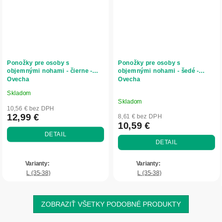
Ponožky pre osoby s
Ponožky pre osoby s
objemnými nohami - čierne -
objemnými nohami - šedé -
Ovecha
Ovecha
Skladom
Priemerné
Skladom
hodnotenie
10,56 € bez DPH
produktu
12,99 €
8,61 € bez DPH
10,59 €
je
DETAIL
5,0
DETAIL
z
5
hviezdičiek.
L (35-38)
L (35-38)
ZOBRAZIŤ VŠETKY PODOBNÉ PRODUKTY