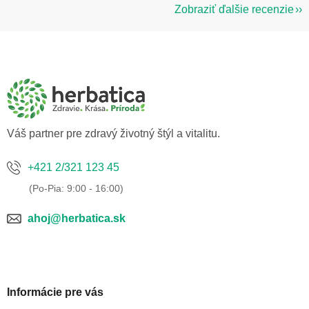
Zobraziť ďalšie recenzie
Z
á
p
ä
t
i
e
Váš partner pre zdravý životný štýl a vitalitu.
+421 2/321 123 45
ahoj@herbatica.sk
Informácie pre vás