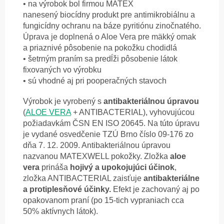
• na výrobok bol firmou MATEX
nanesený
biocídny produkt pre antimikrobiálnu
a
fungicídny ochranu na báze pyritiónu
zinočnatého.
Úprava je doplnená o Aloe
Vera pre mäkký omak
a priaznivé pôsobenie
na pokožku chodidlá
• šetrným praním sa predĺži pôsobenie
látok
fixovaných vo výrobku
• sú vhodné aj pri pooperačných stavoch
Výrobok je vyrobený s
antibakteriálnou úpravou
(
ALOE VERA
+ ANTIBACTERIAL), vyhovujúcou
požiadavkám ČSN EN ISO 20645. Na túto úpravu
je vydané osvedčenie TZÚ Brno číslo 09-176 zo
dňa 7. 12. 2009. Antibakteriálnou úpravou
nazvanou MATEXWELL pokožky. Zložka
aloe
vera
prináša
hojivý a upokojujúci účinok
,
zložka ANTIBACTERIAL zaisťuje
antibakteriálne
a protiplesňové účinky.
Efekt je zachovaný aj po
opakovanom praní (po 15-tich vypraniach cca
50% aktívnych látok).