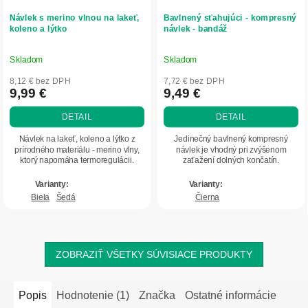
Návlek s merino vlnou na lakeť,
Bavlnený sťahujúci - kompresný
koleno a lýtko
návlek - bandáž
Skladom
Skladom
Priemerné
Priemerné
hodnotenie
hodnotenie
8,12 € bez DPH
7,72 € bez DPH
produktu
produktu
9,99 €
9,49 €
je
je
DETAIL
DETAIL
4,5
4,7
z
z
Návlek na lakeť, koleno a lýtko z
Jedinečný bavlnený kompresný
5
5
prírodného materiálu - merino vlny,
návlek je vhodný pri zvýšenom
ktorý napomáha termoregulácii.
zaťažení dolných končatín.
hviezdičiek.
hviezdičiek.
Biela
Šedá
Čierna
ZOBRAZIŤ VŠETKY SÚVISIACE PRODUKTY
Popis
Hodnotenie (1)
Značka
Ostatné informácie