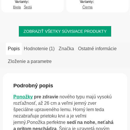
Biela
Šedá
Čierna
ZOBRAZIŤ VŠETKY SÚVISIACE PRODUKTY
Popis
Hodnotenie (1)
Značka
Ostatné informácie
Zloženie a parametre
Podrobný popis
Ponožky
pre zdravie
nového typu majú vysokú
rozťažnosť, až 26 cm a veľmi jemný zver
špeciálne upraveného lemu. Horný lem teda
nezabraňuje prietoku krvi a je veľmi
jemný.Ponožka perfektne
sedí na nohe, neťahá
a pritom neschádza
. Špica je uzavretá novým