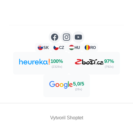
SK
CZ
HU
RO
100%
97%
(2326x)
(792x)
5,0/5
(26x)
Vytvoril Shoptet