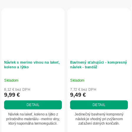
Návlek s merino vlnou na lakeť,
Bavlnený sťahujúci - kompresný
koleno a lýtko
návlek - bandáž
Skladom
Skladom
Priemerné
Priemerné
hodnotenie
hodnotenie
8,12 € bez DPH
7,72 € bez DPH
produktu
produktu
9,99 €
9,49 €
je
je
DETAIL
DETAIL
4,5
4,7
z
z
Návlek na lakeť, koleno a lýtko z
Jedinečný bavlnený kompresný
5
5
prírodného materiálu - merino vlny,
návlek je vhodný pri zvýšenom
ktorý napomáha termoregulácii.
zaťažení dolných končatín.
hviezdičiek.
hviezdičiek.