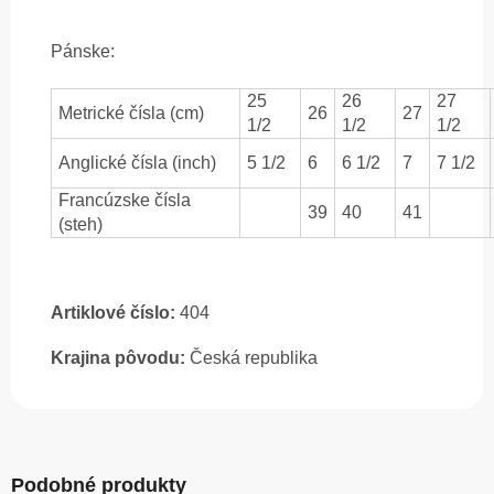
Pánske:
25
26
27
Metrické čísla (cm)
26
27
1/2
1/2
1/2
Anglické čísla (inch)
5 1/2
6
6 1/2
7
7 1/2
Francúzske čísla
39
40
41
(steh)
Artiklové číslo:
404
Krajina pôvodu:
Česká republika
Podobné produkty