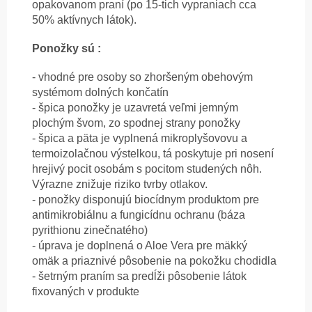
opakovanom praní (po 15-tich vypraniach cca
50% aktívnych látok).
Ponožky sú :
- vhodné pre osoby so zhoršeným obehovým
systémom dolných končatín
- špica ponožky je uzavretá veľmi jemným
plochým švom, zo spodnej strany ponožky
- špica a päta je vyplnená mikroplyšovovu a
termoizolačnou výstelkou, tá poskytuje pri nosení
hrejivý pocit osobám s pocitom studených nôh.
Výrazne znižuje riziko tvrby otlakov.
- ponožky disponujú biocídnym produktom pre
antimikrobiálnu a fungicídnu ochranu (báza
pyrithionu zinečnatého)
- úprava je doplnená o Aloe Vera pre mäkký
omäk a priaznivé pôsobenie na pokožku chodidla
- šetrným praním sa predĺži pôsobenie látok
fixovaných v produkte