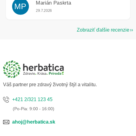
Marián Paskrta
MP
Hodnotenie obchodu je 5 z 5 hviezdičiek.
29.7.2026
Zobraziť ďalšie recenzie
Z
á
p
ä
t
i
e
Váš partner pre zdravý životný štýl a vitalitu.
+421 2/321 123 45
ahoj@herbatica.sk