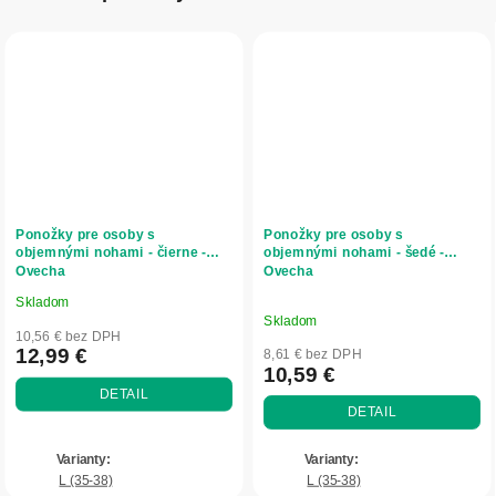
Ponožky pre osoby s
Ponožky pre osoby s
objemnými nohami - čierne -
objemnými nohami - šedé -
Ovecha
Ovecha
Skladom
Priemerné
Skladom
hodnotenie
10,56 € bez DPH
produktu
12,99 €
8,61 € bez DPH
10,59 €
je
DETAIL
5,0
DETAIL
z
5
hviezdičiek.
L (35-38)
L (35-38)