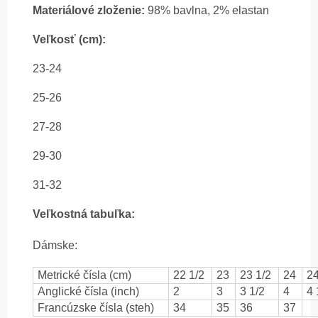
Materiálové zloženie:
98% bavlna, 2% elastan
Veľkosť (cm):
23-24
25-26
27-28
29-30
31-32
Veľkostná tabuľka:
Dámske:
Metrické čísla (cm)
22 1/2
23
23 1/2
24
24
Anglické čísla (inch)
2
3
3 1/2
4
4 
Francúzske čísla (steh)
34
35
36
37