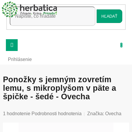
Prejsť
na
obsah
HĽADAŤ
Prihlásenie
Ponožky s jemným zovretím
lemu, s mikroplyšom v päte a
špičke - šedé - Ovecha
Priemerné
1 hodnotenie
Podrobnosti hodnotenia
Značka:
Ovecha
hodnotenie
produktu