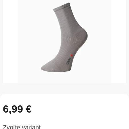
je
5,0
z
5
hviezdičiek.
6,99 €
Jednotková
Zvoľte variant