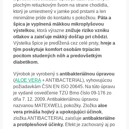
plochým retiazkovým švom na strane chodidla,
ktorý je umiestnený v jamke pod prstami a len
minimálne príde do kontaktu s pokožkou.
Päta a
špica je vyplnená mäkkou mikroplyšovou
výstelkou
, ktorá výrazne
znižuje riziko vzniku
otlakov a zaisťuje mäkký došľap pri chôdzi.
Výstelka špice je predĺžená cez celé prsty,
hreje a
tým poskytuje komfort osobám trpiacim
pocitom studených nôh a predovšetkým
diabetikom.
Výrobok je vyrobený s
antibakteriálnou úpravou
(
ALOE VERA
+ ANTIBACTERIAL), vyhovujúcou
požiadavkám ČSN EN ISO 20645. Na túto úpravu
je vydané osvedčenie TZÚ Brno číslo 09-176 zo
dňa 7. 12. 2009. Antibakteriálnou úpravou
nazvanou MATEXWELL pokožky. Zložka
aloe
vera prináša hojivý a upokojujúci účinok
,
zložka ANTIBACTERIAL zaisťuje
antibakteriálne
a protiplesňové účinky.
Efekt je zachovaný aj po