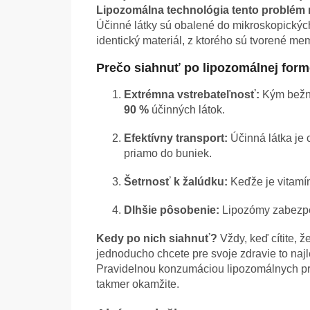
Lipozomálna technológia tento problém
Účinné látky sú obalené do mikroskopický
identický materiál, z ktorého sú tvorené me
Prečo siahnuť po lipozomálnej for
Extrémna vstrebateľnosť:
Kým bežné
90 %
účinných látok.
Efektívny transport:
Účinná látka je 
priamo do buniek.
Šetrnosť k žalúdku:
Keďže je vitamín
Dlhšie pôsobenie:
Lipozómy zabezpeč
Kedy po nich siahnuť?
Vždy, keď cítite, 
jednoducho chcete pre svoje zdravie to najl
Pravidelnou konzumáciou lipozomálnych prí
takmer okamžite.