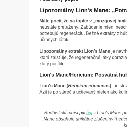
Lipozomálny Lion's Mane: „Pot
Máte pocit, že sa topíte v „mozgovej hml
neustále preťažený. Zabúdanie mien, nescho
potrebujú regeneráciu. Bežné extrakty z h
účinných látok.
Lipozomálny extrakt Lion's Mane
je navrh
ktorá zaisťuje, že regeneračné látky dorazi
ktorý pocítite.
Lion's Mane/Hericium: Posvätná h
Lion's Mane (
Hericium erinaceus
)
, po sl
Ázii je po stáročia uctievaný nielen ako ku
Budhistickí mnísi pili
čaj
z Lion's Mane pre
Mane obsahuje unikátne zlúčeniny (heric
k