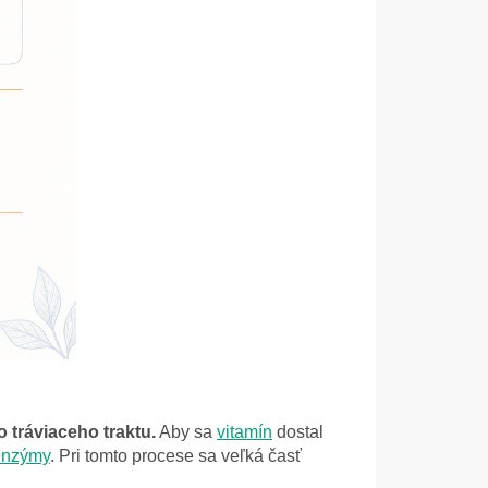
 tráviaceho traktu.
Aby sa
vitamín
dostal
 enzýmy
. Pri tomto procese sa veľká časť