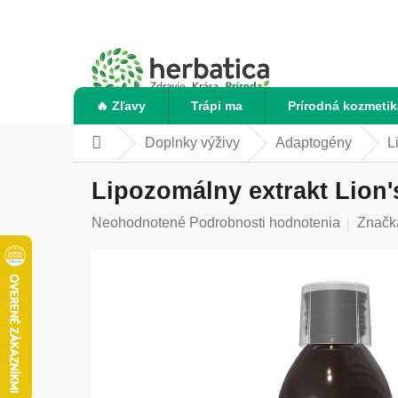
Prejsť
na
obsah
🔥 Zľavy
Trápi ma
Prírodná kozmetik
Doplnky výživy
Adaptogény
L
Domov
Lipozomálny extrakt Lion'
Priemerné
Neohodnotené
Podrobnosti hodnotenia
Značk
hodnotenie
produktu
je
0,0
z
5
hviezdičiek.