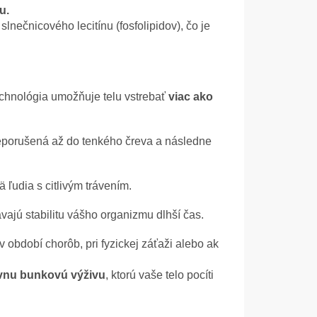
u.
slnečnicového lecitínu (fosfolipidov), čo je
chnológia umožňuje telu vstrebať
viac ako
porušená až do tenkého čreva a následne
 ľudia s citlivým trávením.
jú stabilitu vášho organizmu dlhší čas.
 v období chorôb, pri fyzickej záťaži alebo ak
ívnu bunkovú výživu
, ktorú vaše telo pocíti