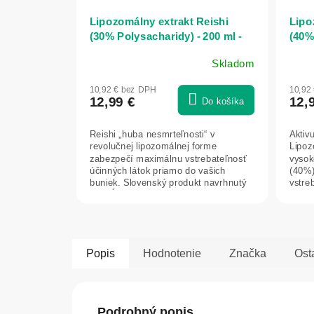
Lipozomálny extrakt Reishi
Lipo
(30% Polysacharidy) - 200 ml -
(40%
Herbatica
Herb
Skladom
Prie
hodn
10,92 € bez DPH
10,92
prod
12,99 €
12,
Do košíka
je
5,0
Reishi „huba nesmrteľnosti“ v
Aktiv
z
revolučnej lipozomálnej forme
Lipo
5
zabezpečí maximálnu vstrebateľnosť
vysok
hviez
účinných látok priamo do vašich
(40%)
buniek. Slovenský produkt navrhnutý
vstre
pre hĺbkovú...
podpo
Popis
Hodnotenie
Značka
Ost
Podrobný popis