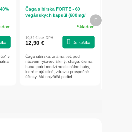
(40%
Čaga sibírska FORTE - 60
vegánskych kapsúl (600mg/
Ďalší
kapsula) - Herbatica
produkt
ladom
Skladom
Priemerné
hodnotenie
10,84 € bez DPH
produktu
12,90 €
šíka
Do košíka
je
5,0
húb“ v
Čaga sibírska, známa tiež pod
z
málna
názvom ryšavec šikmý, chaga, čierna
5
huba, patrí medzi medicinálne huby,
hviezdičiek.
ktoré majú silné, zdraviu prospešné
účinky. Má najväčší podiel...