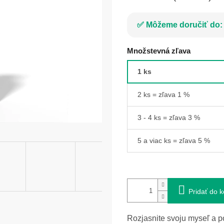
Môžeme doručiť do:
Množstevná zľava
1 ks
2 ks = zľava 1 %
3 - 4 ks = zľava 3 %
5 a viac ks = zľava 5 %
Pridať do k
Rozjasnite svoju myseľ a 