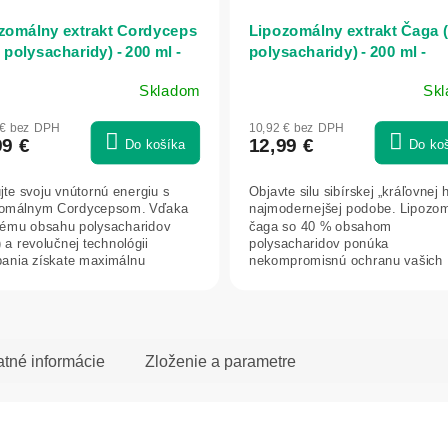
zomálny extrakt Cordyceps
Lipozomálny extrakt Čaga 
 polysacharidy) - 200 ml -
polysacharidy) - 200 ml -
atica
Herbatica
Skladom
Sk
merné
Priemerné
otenie
hodnotenie
 € bez DPH
10,92 € bez DPH
uktu
produktu
99 €
12,99 €
Do košíka
Do ko
je
5,0
ujte svoju vnútornú energiu s
Objavte silu sibírskej „kráľovnej 
z
zomálnym Cordycepsom. Vďaka
najmodernejšej podobe. Lipozo
5
ému obsahu polysacharidov
čaga so 40 % obsahom
dičiek.
hviezdičiek.
 a revolučnej technológii
polysacharidov ponúka
bania získate maximálnu
nekompromisnú ochranu vašich
ru pre váš...
buniek, podporu tráviaceho...
atné informácie
Zloženie a parametre