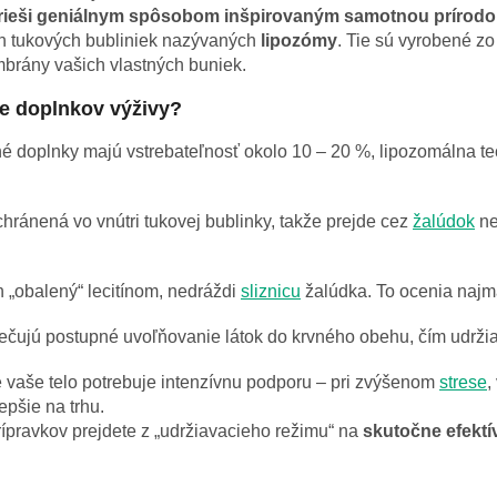
 rieši geniálnym spôsobom inšpirovaným samotnou prírodo
ch tukových bubliniek nazývaných
lipozómy
. Tie sú vyrobené zo 
mbrány vašich vlastných buniek.
me doplnkov výživy?
 doplnky majú vstrebateľnosť okolo 10 – 20 %, lipozomálna te
chránená vo vnútri tukovej bublinky, takže prejde cez
žalúdok
ne
 „obalený“ lecitínom, nedráždi
sliznicu
žalúdka. To ocenia najmä
ujú postupné uvoľňovanie látok do krvného obehu, čím udržiava
že vaše telo potrebuje intenzívnu podporu – pri zvýšenom
strese
,
epšie na trhu.
pravkov prejdete z „udržiavacieho režimu“ na
skutočne efekt