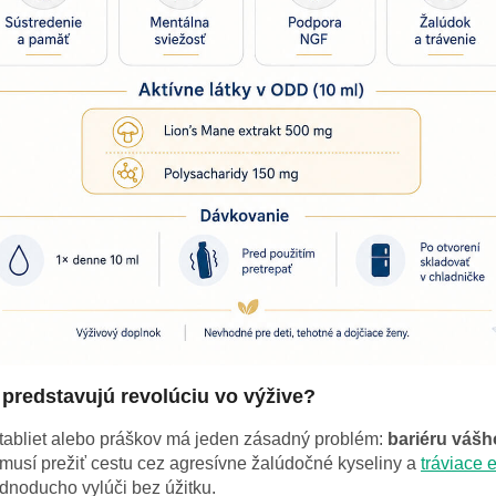
 predstavujú revolúciu vo výžive?
tabliet alebo práškov má jeden zásadný problém:
bariéru vášho
 musí prežiť cestu cez agresívne žalúdočné kyseliny a
tráviace
ednoducho vylúči bez úžitku.