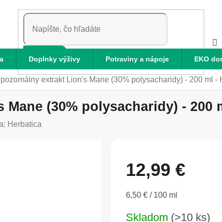
HĽADAŤ
a
Doplnky výživy
Potraviny a nápoje
EKO do
ipozomálny extrakt Lion's Mane (30% polysacharidy) - 200 ml - 
s Mane (30% polysacharidy) - 200 m
a:
Herbatica
12,99 €
Jednotková
6,50 € / 100 ml
cena:
Skladom
(>10 ks)