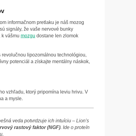
ov
m informačnom pretlaku je náš mozog
sú signály, že vaše nervové bunky
sa k vášmu
mozgu
dostane len zlomok
“ s revolučnou lipozomálnou technológiou,
ívny potenciál a získajte mentálny náskok,
o vzhľadu, ktorý pripomína leviu hrivu. V
ha a mysle.
ešná veda potvrdzuje ich intuíciu – Lion's
rvový rastový faktor (NGF)
. Ide o proteín
u.