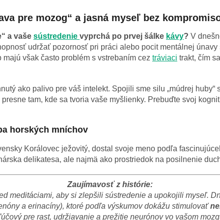
rava pre mozog“ a jasná myseľ bez kompromis
e“ a vaše
sústredenie
vyprchá po prvej šálke
kávy
?
V dnešno
pnosť udržať pozornosť pri práci alebo pocit mentálnej únavy 
úb majú však často problém s vstrebaním cez
tráviaci
trakt, čím 
nutý ako palivo pre váš intelekt. Spojili sme silu „múdrej huby
a presne tam, kde sa tvoria vaše myšlienky. Prebuďte svoj kognit
uba horských mníchov
ovensky Korálovec ježovitý, dostal svoje meno podľa fascinujúceh
linárska delikatesa, ale najmä ako prostriedok na posilnenie duc
Zaujímavosť z histórie:
d meditáciami, aby si zlepšili sústredenie a upokojili myseľ. Dn
enóny a erinacíny), ktoré podľa výskumov dokážu stimulovať
ne
ľúčový pre rast, udržiavanie a prežitie neurónov vo vašom mozg