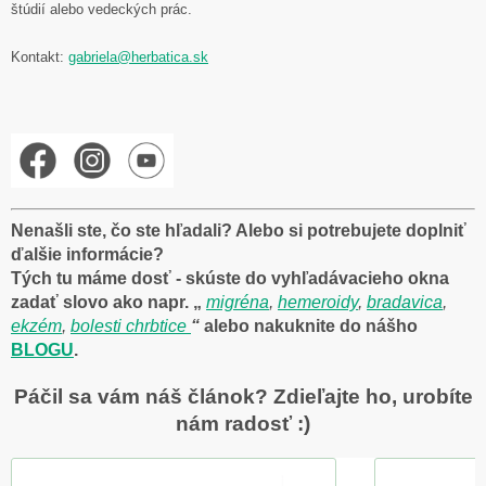
štúdií alebo vedeckých prác.
Kontakt:
gabriela@herbatica.sk
Nenašli ste, čo ste hľadali? Alebo si potrebujete doplniť
ďalšie informácie?
Tých tu máme dosť - skúste do vyhľadávacieho okna
zadať slovo ako napr
. „
migréna
,
hemeroidy
,
bradavica
,
ekzém
,
bolesti chrbtice
“
alebo nakuknite do nášho
BLOGU
.
Páčil sa vám náš článok? Zdieľajte ho, urobíte
nám radosť :)