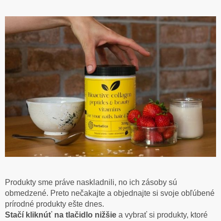
Produkty sme práve naskladnili, no ich zásoby sú
obmedzené. Preto nečakajte a objednajte si svoje obľúbené
prírodné produkty ešte dnes.
Stačí kliknúť na tlačidlo nižšie
a vybrať si produkty, ktoré