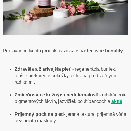
Používaním týchto produktov získate nasledovné
benefity
:
Zdravšia a žiarivejšia pleť
- regenerácia buniek,
lepšie prekrvenie pokožky, ochrana pred voľnými
radikálmi.
Zmierňovanie kožných nedokonalost
í - odstránenie
pigmentových škvŕn, jazvičiek po štípancoch a
akné
.
Príjemný pocit na pleti
- jemná textúra, príjemná vôňa
bez pocitu mastnoty.