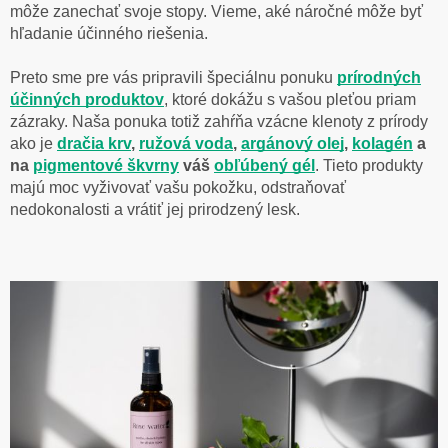
môže zanechať svoje stopy. Vieme, aké náročné môže byť
hľadanie účinného riešenia.
Preto sme pre vás pripravili špeciálnu ponuku
prír
odných
účinných produktov
, ktoré dokážu s vašou pleťou priam
zázraky. Naša ponuka totiž zahŕňa vzácne klenoty z prírody
ako je
dračia krv
,
ružová voda
,
argánový olej
,
kolagén
a
na
pigmentové škvrny
váš
obľúbený
gél
. Tieto produkty
majú moc vyživovať vašu pokožku, odstraňovať
nedokonalosti a vrátiť jej prirodzený lesk.