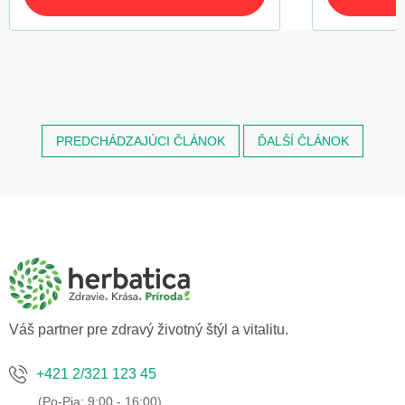
PREDCHÁDZAJÚCI ČLÁNOK
ĎALŠÍ ČLÁNOK
Z
á
p
ä
t
i
e
Váš partner pre zdravý životný štýl a vitalitu.
+421 2/321 123 45