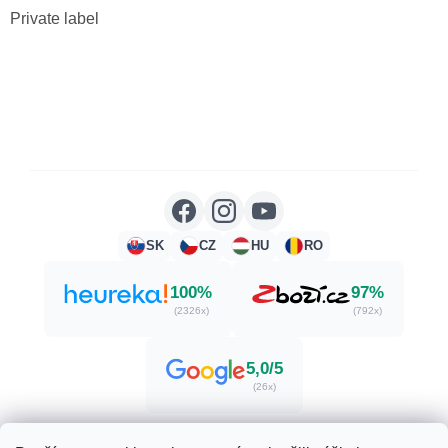
Private label
SK
CZ
HU
RO
100%
97%
(2326x)
(792x)
5,0/5
(26x)