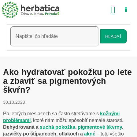
Prejsť
NÁKU
na
obsah
KOŠÍK
HĽADAŤ
Ako hydratovať pokožku po lete
a zbaviť sa pigmentových
škvŕn?
30.10.2023
Po letných mesiacoch sa často stretávame s
k
ožnými
problémami
, ktoré nám môžu spôsobiť nemalé starosti.
Dehydrovaná a
suchá pokožka
,
pigmentové škvrny
,
jazvičky po štípancoch, otlakoch a
akné
– toto všetko