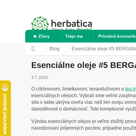
Prejsť
na
obsah
🔥 Zľavy
Trápi ma
Prírodná kozmetik
Blog
Esenciálne oleje #5 BERGA
Domov
Esenciálne oleje #5 BER
3.7.2020
O citrónovom, limetkovom, levanduľovom a
tea t
esenciálnych olejoch. Vybrali sme veľmi zaujíma
sila v sebe ukrýva oveľa viac než len svoju vonnú 
starostlivosti o domácnosť. Toto komplexné využi
Výroba esenciálnych olejov je veľmi zložitý pro
navodzovaní príjemných pocitov, prípadne použití