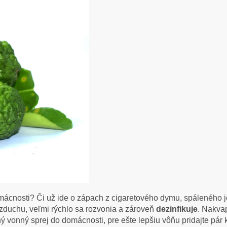
omácnosti? Či už ide o zápach z cigaretového dymu, spálenéh
 vzduchu, veľmi rýchlo sa rozvonia a zároveň
dezinfikuje
. Nakvap
ný vonný sprej do domácnosti, pre ešte lepšiu vôňu pridajte pár