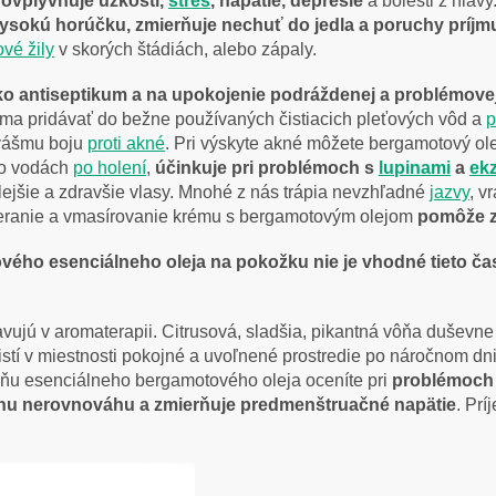
 ovplyvňuje úzkosti,
stres
, napätie, depresie
a bolesti z hlavy
a vysokú horúčku, zmierňuje nechuť do jedla a poruchy príjm
ové žily
v skorých štádiách, alebo zápaly.
ko antiseptikum a na upokojenie podráždenej a problémovej
oma pridávať do bežne používaných čistiacich pleťových vôd a
p
 vášmu boju
proti akné
. Pri výskyte akné môžete bergamotový ol
vo vodách
po holení
,
účinkuje pri problémoch s
lupinami
a
ek
ejšie a zdravšie vlasy. Mnohé z nás trápia nevzhľadné
jazvy
, v
otieranie a vmasírovanie krému s bergamotovým olejom
pomôže z
vého esenciálneho oleja na pokožku nie je vhodné tieto čas
vujú v aromaterapii. Citrusová, sladšia, pikantná vôňa duševn
 v miestnosti pokojné a uvoľnené prostredie po náročnom dni, p
Vôňu esenciálneho bergamotového oleja oceníte pri
problémoch
nu nerovnováhu a zmierňuje predmenštruačné napätie
. Prí