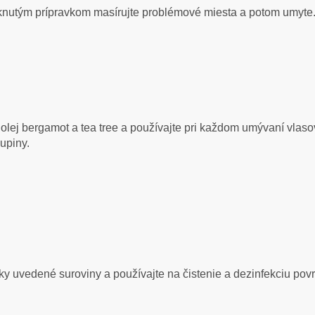
iknutým prípravkom masírujte problémové miesta a potom umyte.
lej bergamot a tea tree a používajte pri každom umývaní vlasov.
lupiny.
ky uvedené suroviny a používajte na čistenie a dezinfekciu po