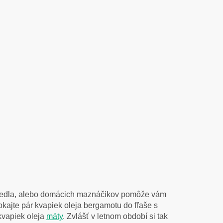
o jedla, alebo domácich maznáčikov pomôže vám
kajte pár kvapiek oleja bergamotu do fľaše s
 kvapiek oleja
mäty
. Zvlášť v letnom období si tak