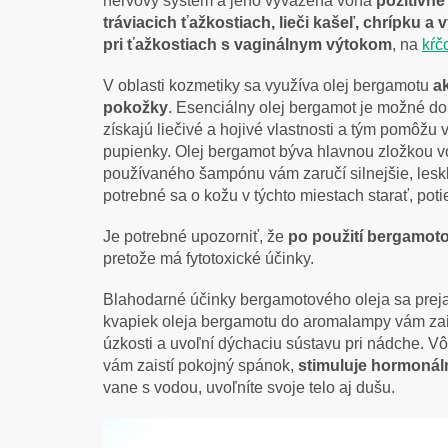
nervový systém a jeho vyvážená vôňa
pozitívne
tráviacich ťažkostiach, lieči kašeľ, chrípku 
pri ťažkostiach s vaginálnym výtokom
, na
kŕč
V oblasti kozmetiky sa využíva olej bergamotu
a
pokožky
. Esenciálny olej bergamot je možné d
získajú liečivé a hojivé vlastnosti a tým pomôžu
pupienky. Olej bergamot býva hlavnou zložkou 
používaného šampónu vám zaručí silnejšie, leskl
potrebné sa o kožu v týchto miestach starať, p
Je potrebné upozorniť, že
po použití bergamoto
pretože má fytotoxické účinky.
Blahodarné účinky bergamotového oleja sa preja
kvapiek oleja bergamotu do aromalampy vám zaistí
úzkosti a uvoľní dýchaciu sústavu pri nádche. 
vám zaistí pokojný spánok,
stimuluje hormonál
vane s vodou, uvoľníte svoje telo aj dušu.