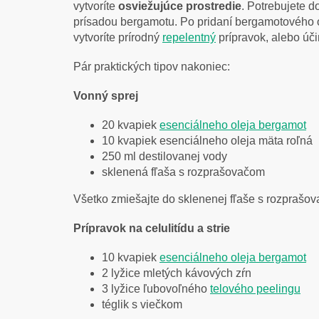
vytvoríte
osviežujúce prostredie
. Potrebujete d
prísadou bergamotu. Po pridaní bergamotového o
vytvoríte prírodný
repelentný
prípravok, alebo úč
Pár praktických tipov nakoniec:
Vonný sprej
20 kvapiek
esenciálneho oleja bergamot
10 kvapiek esenciálneho oleja mäta roľná
250 ml destilovanej vody
sklenená fľaša s rozprašovačom
Všetko zmiešajte do sklenenej fľaše s rozprašov
Prípravok na celulitídu a strie
10 kvapiek
esenciálneho oleja bergamot
2 lyžice mletých kávových zŕn
3 lyžice ľubovoľného
telového peelingu
téglik s viečkom