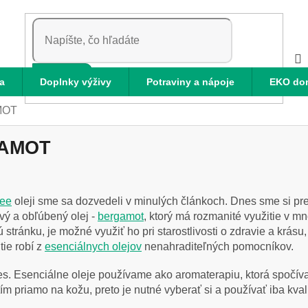
HĽADAŤ
a
Doplnky výživy
Potraviny a nápoje
EKO do
MOT
GAMOT
ree
oleji sme sa dozvedeli v minulých článkoch. Dnes sme si pre 
vý a obľúbený olej -
bergamot
, ktorý má rozmanité využitie v 
stránku, je možné využiť ho pri starostlivosti o zdravie a krásu,
tie robí z
esenciálnych olejov
nenahraditeľných pomocníkov.
ces. Esenciálne oleje používame ako aromaterapiu, ktorá spočív
m priamo na kožu, preto je nutné vyberať si a používať iba kvali