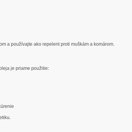
čom a používajte ako repelent proti muškám a komárom.
eja je priame použitie:
kúrenie
tiku.