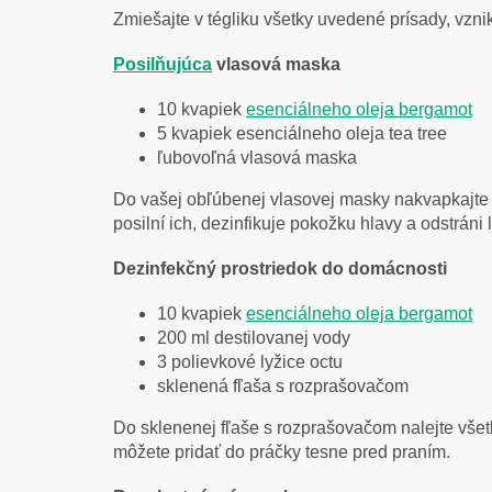
Zmiešajte v tégliku všetky uvedené prísady, vzn
Posilňujúca
vlasová maska
10 kvapiek
esenciálneho oleja bergamot
5 kvapiek esenciálneho oleja tea tree
ľubovoľná vlasová maska
Do vašej obľúbenej vlasovej masky nakvapkajte o
posilní ich, dezinfikuje pokožku hlavy a odstráni 
Dezinfekčný prostriedok do domácnosti
10 kvapiek
esenciálneho oleja bergamot
200 ml destilovanej vody
3 polievkové lyžice octu
sklenená fľaša s rozprašovačom
Do sklenenej fľaše s rozprašovačom nalejte všet
môžete pridať do práčky tesne pred praním.