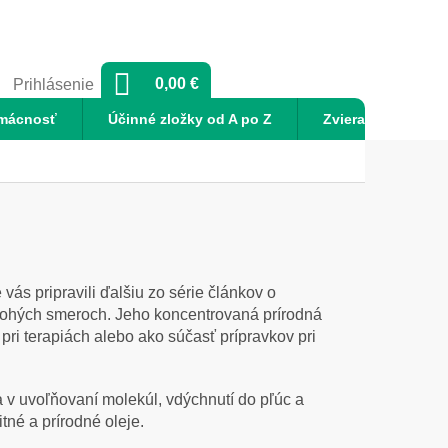
NÁKUPNÝ
0,00 €
Prihlásenie
KOŠÍK
mácnosť
Účinné zložky od A po Z
Zvieratá
No
vás pripravili ďalšiu zo série článkov o
mnohých smeroch. Jeho koncentrovaná prírodná
 pri terapiách alebo ako súčasť prípravkov pri
a v uvoľňovaní molekúl, vdýchnutí do pľúc a
tné a prírodné oleje.