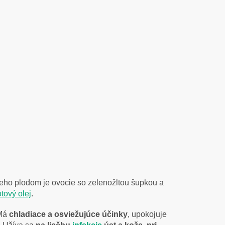
eho plodom je ovocie so zelenožltou šupkou a
tový olej
.
 Má
chladiace a osviežujúce ú
činky
, upokojuje