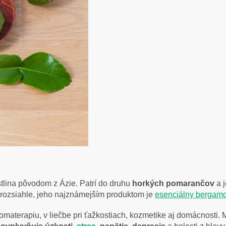
tlina pôvodom z Ázie. Patrí do druhu
horkých pomarančov
a j
i rozsiahle, jeho najznámejším produktom je
esenciálny bergamo
omaterapiu, v liečbe pri ťažkostiach, kozmetike aj domácnosti.