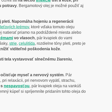
. Užíva sa
na liečbu
infekcie
úst a kože, pri
u potravy
. Bergamotový olej je možné použiť aj
 pleti. Napomáha hojeniu a regenerácii
leťových krémov
, ktoré vďaka tomuto oleju
ej natierať priamo na podráždené miesta alebo
zémami
vo vlasoch
, pár kvapiek do vami
rásky,
strie
,
celulitída
, rozdielne tóny pleti, preto je
nížiť viditeľné poškodenia kože
.
ti tela vystavovať slnečnému žiareniu
,
e
očisťuje myseľ a nervový systém
. Pár
ri relaxácii, pri nervovom vypätí, strachu,
 s
nespavosťou
, pár kvapiek oleja na vankúš
jemný kúpeľ si spríjemníte pridaním tohto oleja do