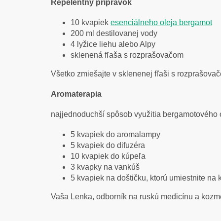
Repelentný prípravok
10 kvapiek
esenciálneho oleja bergamot
200 ml destilovanej vody
4 lyžice liehu alebo Alpy
sklenená fľaša s rozprašovačom
Všetko zmiešajte v sklenenej fľaši s rozprašova
Aromaterapia
najjednoduchší spôsob využitia bergamotového ol
5 kvapiek do aromalampy
5 kvapiek do difuzéra
10 kvapiek do kúpeľa
3 kvapky na vankúš
5 kvapiek na doštičku, ktorú umiestnite na 
Vaša Lenka, odborník na ruskú medicínu a kozme