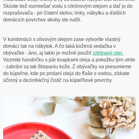
Skúste tiež rozmiešať vodu s citrónovým olejom a dať ju do
rozprašovača - pri čistení stolov, linky, nábytku a ďalších
domácich povrchov akoby ste našli.
V kombinácii s olivovým olejom zase vytvoríte vlastný
domáci lak na nábytok. A čo taká kožená sedačka v
obývačke - áno, aj takto je možné použiť
citrónový olej.
Vezmite handričku s pár kvapkami oleja a pokožku tým utrite
- zabráni sa tak štiepaniu kože. Z obývačky sa presunieme
do kúpeľne, kde po pridaní oleja do fľaše s vodou, získate
účinný a dezinfekčný čistič na kúpeľňové povrchy.