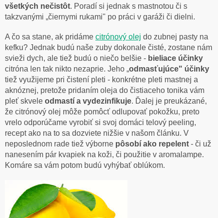
všetkých nečistôt
. Poradí si jednak s mastnotou či s
takzvanými „čiernymi rukami" po práci v garáži či dielni.
A čo sa stane, ak pridáme
citrónový olej
do zubnej pasty na
kefku? Jednak budú naše zuby dokonale čisté, zostane nám
svieži dych, ale tiež budú o niečo belšie -
bieliace účinky
citróna len tak nikto nezaprie. Jeho „
odmasťujúce" účinky
tiež využijeme pri čistení pleti - konkrétne pleti mastnej a
aknóznej, pretože pridaním oleja do čistiaceho tonika vám
pleť skvele
odmastí a vydezinfikuje
. Ďalej je preukázané,
že citrónový olej môže pomôcť odlupovať pokožku, preto
vrelo odporúčame vyrobiť si svoj domáci telový peeling,
recept ako na to sa dozviete nižšie v našom článku. V
neposlednom rade tiež výborne
pôsobí ako repelent
- či už
nanesením pár kvapiek na koži, či použitie v aromalampe.
Komáre sa vám potom budú vyhýbať oblúkom.