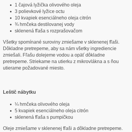
1 čajová lyžička olivového oleja
3 polievkové lyžice octu
10 kvapiek esenciálneho oleja citrón
¾ hrnčeka destilovanej vody
sklenená fľaša s rozprašovačom
Všetky spomínané suroviny zmiešame v sklenenej fľaši.
Dôkladne pretrepeme, aby sa nám všetky ingrediencie
zmiešali. Fľašu dolejeme vodou a opäť dôkladne
pretrepeme. Striekame na utierku z mikrovlákna a s ňou
utierame požadované miesto.
Leštič nábytku
¼ hrnčeka olivového oleja
5 kvapiek esenciálneho oleja citrón
sklenená fľaša s pumpičkou
Oleje zmiešame v sklenenej fľaši a dôkladne pretrepeme.