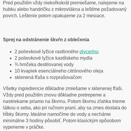
Pred použitím vždy niekoľkokrát premiešame, nalejeme na
hubku alebo handričku z mikrovlákna a leštíme požadovaný
povrch. Leštenie potom opakujeme za 2 mesiace.
Sprej na odstránenie škvŕn z oblečenia
2 polievkové lyžice rastlinného
glycerínu
2 polievkové lyžice kastílskeho mydla
¾ hrnčeka destilovanej vody
10 kvapiek esenciálneho citrónového oleja
sklenená fľaša s rozprašovačom
Všetky ingrediencie dôkladne zmiešame v sklenenej fľaši.
Vždy pred použitím znovu dôkladne pretrepeme a
nastriekame priamo na škvrnu. Potom škvrnu zľahka trieme
látkou o seba, ako pri ručnom praní, aby sa zmes dostala do
hĺbky škvrny. Ideálne namočíme do vody a necháme
minimálne 3 hodiny pôsobiť. Potom klasickým spôsobom
vyperieme v práčke.