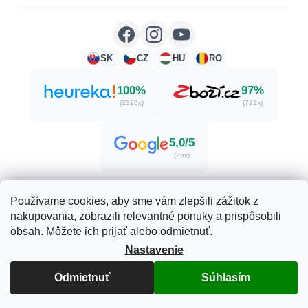
SK
CZ
HU
RO
100%
97%
(2326x)
(792x)
5,0/5
(26x)
Používame cookies, aby sme vám zlepšili zážitok z
nakupovania, zobrazili relevantné ponuky a prispôsobili
Vytvoril Shoptet
obsah. Môžete ich prijať alebo odmietnuť.
Nastavenie
Copyright 2026
Herbatica.sk
. Všetky práva vyhradené.
Upraviť nastavenie cookies
Odmietnuť
Súhlasím