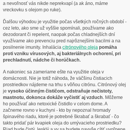
a nevoľnosť vás nikde neprekvapí (a ak áno, máme
vreckovku s olejom po ruke).
Ďalšou výhodou je využitie počas všetkých ročných období -
cez leto, ako sme už vyššie spomínali, používame ako
dezodorant či repelent, naopak počas chladnejších dní
využívame ako prevenciu pred najrôznejšími bacilmi a na
posilnenie imunity. Inhalácia
citrónového oleja
pomáha
proti vzniku vírusových, aj bakteriálnych ochorení, pri
prechladnutí, nádche či horúčkach.
A nakoniec sa zameriame ešte na využitie oleja v
domácnosti. Nie je totiž náhoda, že väčšinu čistiacich
prostriedkov nájdeme na trhu s vôňou citrónu. Citrónový olej
je
vysoko účinným čističom, odstraňuje nečistoty,
mastnotu, dokonca dokáže vyčistiť aj vzduch
. Môžeme
ho používať ako netoxické čistidlo v celom dome. A
začneme rovno v kuchyni - kto by nepoznal hromady
špinavého riadu, ktoré je potrebné škrabať a škrabať - čo
takto pridať pár kvapiek oleja do umývacieho prostriedku?
Riad bude čistý, lesklý a vy sa budete navyše cítiť uvoľnene.