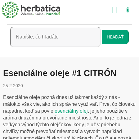
Prejsť
NÁKU
na
obsah
KOŠÍK
HĽADAŤ
Esenciálne oleje #1 CITRÓN
25.2.2020
Esenciálne oleje pozná dnes už takmer každý z nás -
málokto však vie, ako ich správne využívať. Prvé, čo človeku
napadne, keď sa povie
esenciálny olej
, je jeho použitie v
aróma difuzéri na prevoňanie miestnosti. Áno, to je jedna z
veľkých výhod týchto olejčekov, kedy je už v priebehu
chvíľky možné prevoňať miestnosť a vytvoriť napríklad
príjemnú atmosféru či skryť určitý zápach. Čo už ale pozná