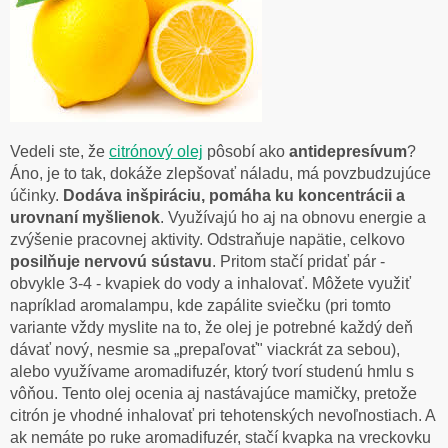
Vedeli ste, že
citrónový olej
pôsobí ako
antidepresívum
?
Áno, je to tak, dokáže zlepšovať náladu, má povzbudzujúce
účinky.
Dodáva inšpiráciu, pomáha ku koncentrácii a
urovnaní myšlienok
. Využívajú ho aj na obnovu energie a
zvýšenie pracovnej aktivity. Odstraňuje napätie, celkovo
posilňuje nervovú sústavu
. Pritom stačí pridať pár -
obvykle 3-4 - kvapiek do vody a inhalovať. Môžete využiť
napríklad aromalampu, kde zapálite sviečku (pri tomto
variante vždy myslite na to, že olej je potrebné každý deň
dávať nový, nesmie sa „prepaľovať" viackrát za sebou),
alebo využívame aromadifuzér, ktorý tvorí studenú hmlu s
vôňou. Tento olej ocenia aj nastávajúce mamičky, pretože
citrón je vhodné inhalovať pri tehotenských nevoľnostiach. A
ak nemáte po ruke aromadifuzér, stačí kvapka na vreckovku