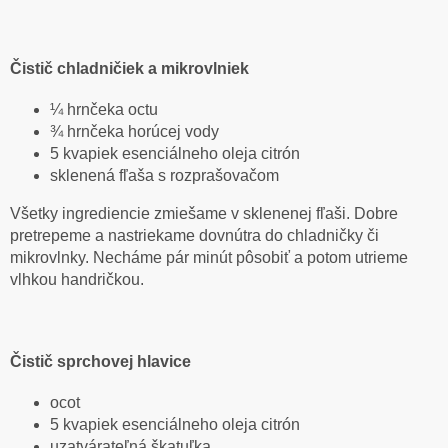
Čistič chladničiek a mikrovlniek
¼ hrnčeka octu
¾ hrnčeka horúcej vody
5 kvapiek esenciálneho oleja citrón
sklenená fľaša s rozprašovačom
Všetky ingrediencie zmiešame v sklenenej fľaši. Dobre
pretrepeme a nastriekame dovnútra do chladničky či
mikrovlnky. Necháme pár minút pôsobiť a potom utrieme
vlhkou handričkou.
Čistič sprchovej hlavice
ocot
5 kvapiek esenciálneho oleja citrón
uzatvárateľná škatuľka