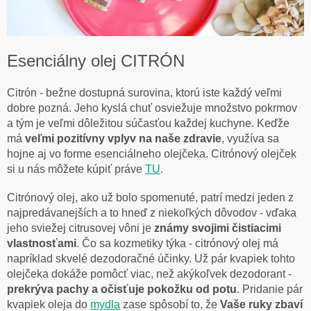
Esenciálny olej CITRÓN
Citrón - bežne dostupná surovina, ktorú iste každý veľmi
dobre pozná. Jeho kyslá chuť osviežuje množstvo pokrmov
a tým je veľmi dôležitou súčasťou každej kuchyne. Keďže
má
veľmi pozitívny vplyv na naše zdravie
, využíva sa
hojne aj vo forme esenciálneho olejčeka. Citrónový olejček
si u nás môžete kúpiť práve
TU
.
Citrónový olej, ako už bolo spomenuté, patrí medzi jeden z
najpredávanejších a to hneď z niekoľkých dôvodov - vďaka
jeho sviežej citrusovej vôni je
známy svojimi čistiacimi
vlastnosťami
. Čo sa kozmetiky týka - citrónový olej má
napríklad skvelé dezodoračné účinky. Už pár kvapiek tohto
olejčeka dokáže pomôcť viac, než akýkoľvek dezodorant -
prekrýva pachy a očisťuje pokožku od potu
. Pridanie pár
kvapiek oleja do
mydla
zase spôsobí to, že
Vaše ruky zbaví