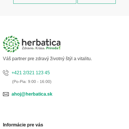
Z
á
p
ä
t
i
e
Váš partner pre zdravý životný štýl a vitalitu.
+421 2/321 123 45
ahoj@herbatica.sk
Informácie pre vás