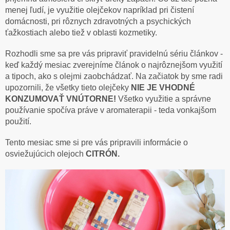
menej ľudí, je využitie olejčekov napríklad pri čistení
domácnosti, pri rôznych zdravotných a psychických
ťažkostiach alebo tiež v oblasti kozmetiky.
Rozhodli sme sa pre vás pripraviť pravidelnú sériu článkov -
keď každý mesiac zverejníme článok o najrôznejšom využití
a tipoch, ako s olejmi zaobchádzať. Na začiatok by sme radi
upozornili, že všetky tieto olejčeky
NIE JE VHODNÉ
KONZUMOVAŤ VNÚTORNE!
Všetko využitie a správne
používanie spočíva práve v aromaterapii - teda vonkajšom
použití.
Tento mesiac sme si pre vás pripravili informácie o
osviežujúcich olejoch
CITRÓN.