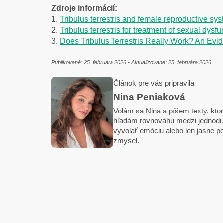
Zdroje informácií:
1.
Tribulus terrestris and female reproductive sy
2.
Tribulus terrestris for treatment of sexual dys
3.
Does Tribulus Terrestris Really Work? An Ev
Publikované: 25. februára 2026 • Aktualizované: 25. februára 2026
Článok pre vás pripravila
Nina Peniaková
Volám sa Nina a píšem texty, ktor
hľadám rovnováhu medzi jednoduch
vyvolať emóciu alebo len jasne p
zmysel.