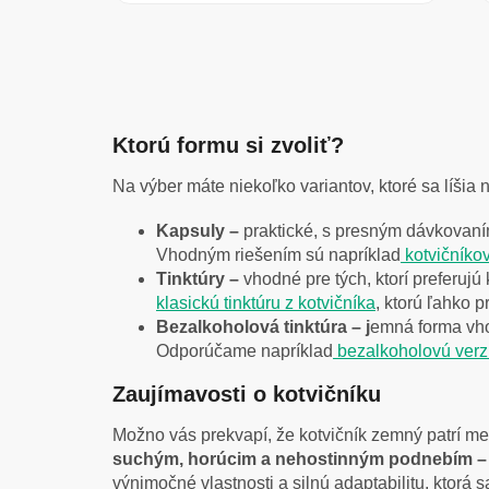
Ktorú formu si zvoliť?
Na výber máte niekoľko variantov, ktoré sa líši
Kapsuly –
praktické, s presným dávkovaní
Vhodným riešením sú napríklad
kotvičník
Tinktúry –
vhodné pre tých, ktorí preferuj
klasickú tinktúru z kotvičníka
, ktorú ľahko p
Bezalkoholová tinktúra – j
emná forma vhod
Odporúčame napríklad
bezalkoholovú verzi
Zaujímavosti o kotvičníku
Možno vás prekvapí, že kotvičník zemný patrí med
suchým, horúcim a nehostinným podnebím – ra
výnimočné vlastnosti a silnú adaptabilitu, ktorá