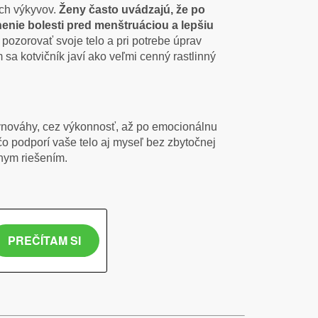
ych výkyvov.
Ženy často uvádzajú, že po
enie bolesti pred menštruáciou a lepšiu
 pozorovať svoje telo a pri potrebe úprav
a kotvičník javí ako veľmi cenný rastlinný
rovnováhy, cez výkonnosť, až po emocionálnu
čo podporí vaše telo aj myseľ bez zbytočnej
nym riešením.