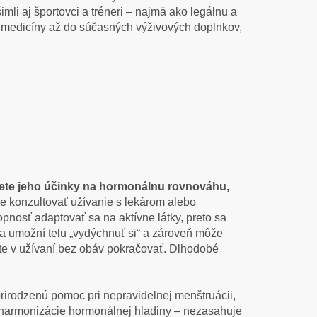
mli aj športovci a tréneri – najmä ako legálnu a
ej medicíny až do súčasných výživových doplnkov,
ujete jeho účinky na hormonálnu rovnováhu,
 konzultovať užívanie s lekárom alebo
nosť adaptovať sa na aktívne látky, preto sa
za umožní telu „vydýchnuť si“ a zároveň môže
ete v užívaní bez obáv pokračovať. Dlhodobé
rirodzenú pomoc pri nepravidelnej menštruácii,
harmonizácie hormonálnej hladiny – nezasahuje