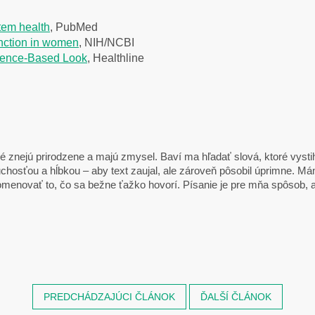
stem health
, PubMed
function in women
, NIH/NCBI
idence-Based Look
, Healthline
é znejú prirodzene a majú zmysel. Baví ma hľadať slová, ktoré vysti
osťou a hĺbkou – aby text zaujal, ale zároveň pôsobil úprimne. Mám
omenovať to, čo sa bežne ťažko hovorí. Písanie je pre mňa spôsob, 
PREDCHÁDZAJÚCI ČLÁNOK
ĎALŠÍ ČLÁNOK