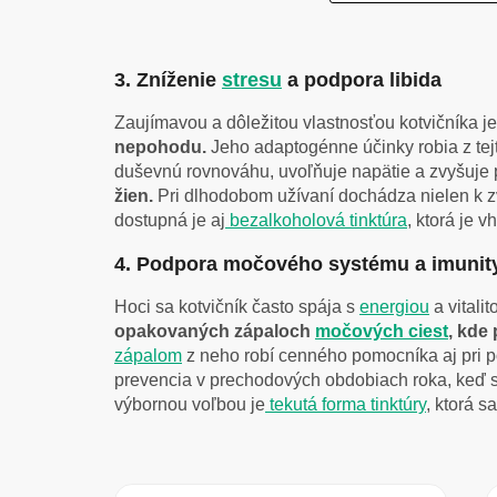
3. Zníženie
stresu
a podpora libida
Zaujímavou a dôležitou vlastnosťou kotvičníka j
nepohodu.
Jeho adaptogénne účinky robia z tej
duševnú rovnováhu, uvoľňuje napätie a zvyšuje
žien.
Pri dlhodobom užívaní dochádza nielen k zvý
dostupná je aj
bezalkoholová
tinktúra
, ktorá je 
4. Podpora močového systému a imunit
Hoci sa kotvičník často spája s
energiou
a vitali
opakovaných zápaloch
močových ciest
, kde
zápalom
z neho robí cenného pomocníka aj pri po
prevencia v prechodových obdobiach roka, keď 
výbornou voľbou je
tekutá forma tinktúry
, ktorá s