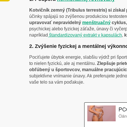
Kotvičník zemný (Tribulus terrestris) si zí
účinky spájajú so zvýšenou produkciou testoste
upravovať nepravidelný
menštruačný
cyklus,
psychickej alebo fyzickej záťaže, únavy či vyče
napríklad
štandardizovaný extrakt v kapsulách
,
k
2. Zvýšenie fyzickej a mentálnej výkonn
Pociťujete úbytok energie, slabšiu výdrž pri š
to nielen fyzickú, ale aj mentálnu.
Zlepšuje prie
obľúbený u športovcov, manuálne pracujúcich
subjektívne vnímanie únavy. Ak preferujete jed
vaše telo sa vám poďakuje.