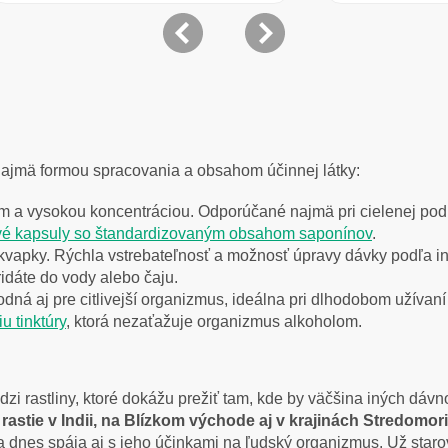
a najmä formou spracovania a obsahom účinnej látky:
m a vysokou koncentráciou. Odporúčané najmä pri cielenej pod
ové kapsuly so štandardizovaným obsahom
saponínov
.
ú kvapky. Rýchla vstrebateľnosť a možnosť úpravy dávky podľa in
ridáte do vody alebo čaju.
ná aj pre citlivejší organizmus, ideálna pri dlhodobom užívaní
u tinktúry
, ktorá nezaťažuje organizmus alkoholom.
zi rastliny, ktoré dokážu prežiť tam, kde by väčšina iných dávn
stie v Indii, na Blízkom východe aj v krajinách Stredomor
 sa dnes spája aj s jeho účinkami na ľudský organizmus. Už staro