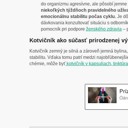
do organizmu agresívne, ale pôsobí jemne 
niekoľkých týždňoch pravidelného užívan
emocionálnu stabilitu počas cyklu.
Je dô
dávkovania konzultovať situáciu s odborní
pomocník pri podpore
ženského zdravia
– 
Kotvičník ako súčasť prirodzenej vý
Kotvičník zemný je silná a zároveň jemná bylina
stabilitu. Vďaka tomu patrí medzi najobľúbenejši
chémie, môže byť
kotvičník v kapsuliach
,
tinktúr