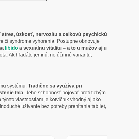
stres, úzkosť, nervozitu a celkovú psychickú
nave či syndróme vyhorenia. Postupne obnovuje
na
libido
a sexuálnu vitalitu – a to u mužov aj u
ota. Ak hľadáte jemnú, no účinnú variantu,
nému systému.
Tradične sa využíva pri
tenie tela.
Jeho schopnosť bojovať proti tichým
týmto vlastnostiam je kotvičník vhodný aj ako
noduché užívanie bez potreby prehĺtania tabliet,