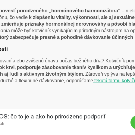
skal povesť prirodzeného „hormónového harmonizátora“
– niel
rónu, čo vedie
k zlepšeniu vitality, výkonnosti, ale aj sexuáln
 zmierňuje príznaky hormonálnej nerovnováhy a pôsobí bl
rpania môže byť kotvičník vynikajúcim prírodným nástrojom na o
torý zabezpečuje presné a pohodlné dávkovanie účinných l
osti
portovaní alebo zvýšenú únavu počas bežného dňa? Kotvičník po
tok krvi, podporuje zásobovanie tkanív kyslíkom a urýchľu
 aj ľudí s aktívnym životným štýlom.
Zároveň vplýva na lepš
noduché a flexibilné dávkovanie, odporúčame
tekutú formu kotvič