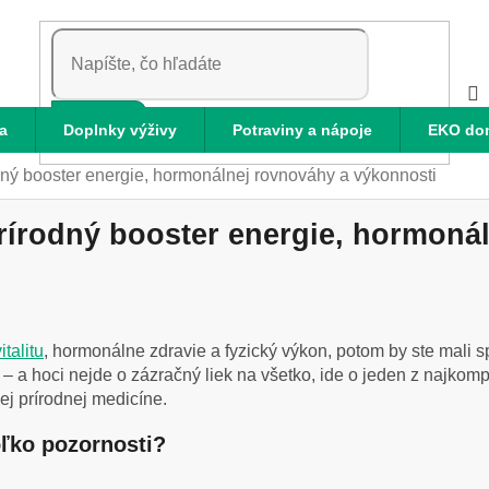
HĽADAŤ
a
Doplnky výživy
Potraviny a nápoje
EKO do
odný booster energie, hormonálnej rovnováhy a výkonnosti
prírodný booster energie, hormoná
italitu
, hormonálne zdravie a fyzický výkon, potom by ste mali 
 – a hoci nejde o zázračný liek na všetko, ide o jeden z najkomp
ej prírodnej medicíne.
oľko pozornosti?