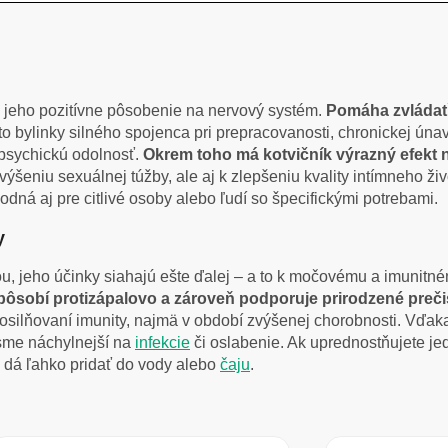
e jeho pozitívne pôsobenie na nervový systém.
Pomáha zvládať 
to bylinky silného spojenca pri prepracovanosti, chronickej ú
 psychickú odolnosť.
Okrem toho má kotvičník výrazný efekt 
šeniu sexuálnej túžby, ale aj k zlepšeniu kvality intímneho živ
vhodná aj pre citlivé osoby alebo ľudí so špecifickými potrebami.
y
tou, jeho účinky siahajú ešte ďalej – a to k močovému a imunit
 pôsobí protizápalovo a zároveň podporuje prirodzené prečis
silňovaní imunity, najmä v období zvýšenej chorobnosti. Vďaka 
sme náchylnejší na
infekcie
či oslabenie. Ak uprednostňujete jed
a dá ľahko pridať do vody alebo
čaju
.