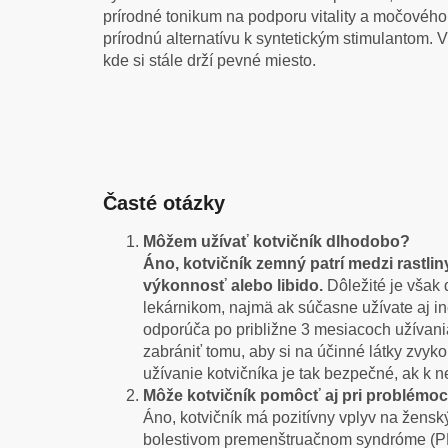
prírodné tonikum na podporu vitality a močového 
prírodnú alternatívu k syntetickým stimulantom. 
kde si stále drží pevné miesto.
Časté otázky
Môžem užívať kotvičník dlhodobo?
Áno, kotvičník zemný patrí medzi rastli
výkonnosť alebo libido.
Dôležité je však
lekárnikom, najmä ak súčasne užívate aj i
odporúča po približne 3 mesiacoch užívani
zabrániť tomu, aby si na účinné látky zvy
užívanie kotvičníka je tak bezpečné, ak k 
Môže kotvičník pomôcť aj pri problémo
Áno, kotvičník má pozitívny vplyv na žens
bolestivom premenštruačnom syndróme (PM