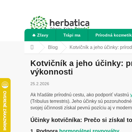
Prejsť
na
obsah
🔥 Zľavy
Trápi ma
Prírodná kozmetik
Blog
Kotvičník a jeho účinky: prír
Domov
Kotvičník a jeho účinky: 
výkonnosti
25.2.2026
Ak hľadáte prírodnú cestu, ako podporiť vlastnú
v
(Tribulus terrestris). Jeho účinky sú pozoruhodné
svojej účinnosti získal pevnú pozíciu aj v modern
Účinky kotvičníka: Prečo si získal t
1. Podpora
hormonálnej rovnováhy