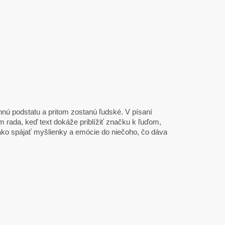
hnú podstatu a pritom zostanú ľudské. V písaní
 rada, keď text dokáže priblížiť značku k ľuďom,
ako spájať myšlienky a emócie do niečoho, čo dáva