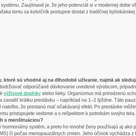
systému. Zaujímavé je, že jeho potenciál si v modernej dobe vši
Vďaka tomu sa kotvičník postupne dostal z tradičnej bylinkársk
ny, ktoré sú vhodné aj na dlhodobé užívanie, najmä ak sled
 dodržiavať odporúčané dávkovanie uvedené výrobcom, prípadne
né
výživové doplnky
alebo lieky. Organizmus má prirodzenú schop
a zaradiť krátku prestávku – napríklad na 1–2 týždne. Táto pau
kol natoľko, že prestanú mať očakávaný efekt. Po prestávke môž
nemu pristupujete vedome a s rešpektom k potrebám svojho tela.
ch s menštruáciou?
ký hormonálny systém, a preto ho mnohé ženy používajú aj ako p
S) či počas menopauzálnych zmien. Jeho účinok vychádza z 