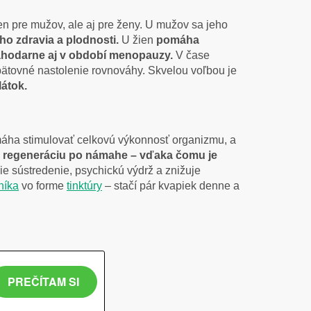
en pre mužov, ale aj pre ženy. U mužov sa jeho
eho zdravia a plodnosti.
U žien
pomáha
ahodarne aj v období menopauzy.
V čase
pätovné nastolenie rovnováhy. Skvelou voľbou je
átok.
máha stimulovať celkovú výkonnosť organizmu, a
je regeneráciu po námahe – vďaka čomu je
ie sústredenie, psychickú výdrž a znižuje
níka
vo forme
tinktúry
– stačí pár kvapiek denne a