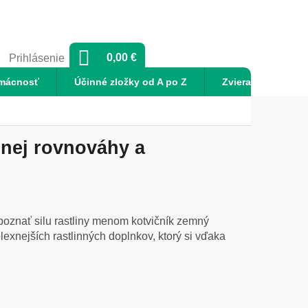
NÁKUPNÝ
0,00 €
Prihlásenie
KOŠÍK
mácnosť
Účinné zložky od A po Z
Zvieratá
No
lnej rovnováhy a
spoznať silu rastliny menom kotvičník zemný
lexnejších rastlinných doplnkov, ktorý si vďaka