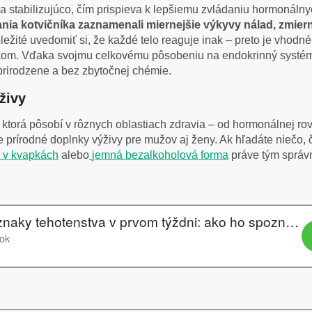
a stabilizujúco, čím prispieva k lepšiemu zvládaniu hormonáln
ia kotvičníka zaznamenali miernejšie výkyvy nálad, zmiern
ležité uvedomiť si, že každé telo reaguje inak – preto je vhodné
kom. Vďaka svojmu celkovému pôsobeniu na endokrinný systém s
prirodzene a bez zbytočnej chémie.
živy
, ktorá pôsobí v rôznych oblastiach zdravia – od hormonálnej 
e prírodné doplnky výživy pre mužov aj ženy. Ak hľadáte niečo, 
a v kvapkách
alebo
jemná bezalkoholová forma
práve tým správ