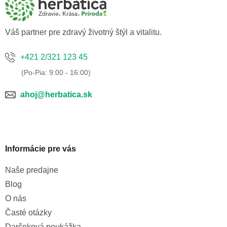
t
i
e
Váš partner pre zdravý životný štýl a vitalitu.
+421 2/321 123 45
ahoj@herbatica.sk
Informácie pre vás
Naše predajne
Blog
O nás
Časté otázky
Darčeková poukážka