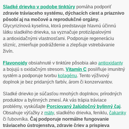
Sladké drievko v podobe
tinktúry
pomáha podporiť
zdravie tráviaceho systému, dýchacích ciest a priaznivo
pôsobí aj na močové a reprodukčné orgány.
Glycyrizínová kyselina, ktorá predstavuje hlavnú účinnú
látku sladkého drievka, sa vyznačuje protizápalovými
a antioxidačnými vlastnosťami. Podporuje regeneráciu
slizníc, zmierňuje podráždenie a zlepšuje vstrebávanie
živín.
Flavonoidy
obsiahnuté v tinktúre pôsobia ako
antioxidanty
a bojujú s oxidačným stresom.
Vitamín C
posilňuje imunitný
systém a podporuje tvorbu
kolagénu
. Tento výživový
doplnok je bez pridaných farbív, árom či konzervantov.
Sladké drievko je súčasťou mnohých doplnkov, prírodných
produktov a bylinných zmesí. Ak vás trápia tráviace
problémy, vyskúšajte
Porciovaný žalúdočný
bylinný čaj
.
Obsahuje výťažky z
mäty
, sladkého drievka, feniklu,
čakanky
či ľubovníka.
Čaj podporuje normálne fungovanie
tráviaceho ústrojenstva, zdravie čriev a prispieva