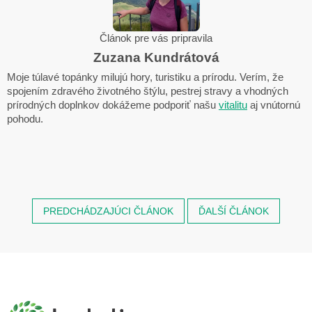
Článok pre vás pripravila
Zuzana Kundrátová
Moje túlavé topánky milujú hory, turistiku a prírodu. Verím, že
spojením zdravého životného štýlu, pestrej stravy a vhodných
prírodných doplnkov dokážeme podporiť našu
vitalitu
aj vnútornú
pohodu.
PREDCHÁDZAJÚCI ČLÁNOK
ĎALŠÍ ČLÁNOK
Z
á
p
ä