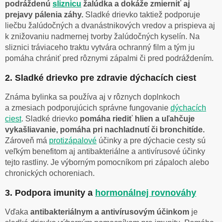
podráždenú
sliznicu
žalúdka a dokáže zmierniť aj
prejavy pálenia záhy.
Sladké drievko taktiež podporuje
liečbu žalúdočných a dvanástnikových vredov a prispieva aj
k znižovaniu nadmernej tvorby žalúdočných kyselín. Na
sliznici tráviaceho traktu vytvára ochranný film a tým ju
pomáha chrániť pred rôznymi zápalmi či pred podráždením.
2. Sladké drievko pre zdravie dýchacích ciest
Známa bylinka sa používa aj v rôznych doplnkoch
a zmesiach podporujúcich správne fungovanie
dýchacích
ciest
. Sladké drievko
pomáha riediť hlien a uľahčuje
vykašliavanie, pomáha pri nachladnutí či bronchitíde.
Zároveň má
protizápalové
účinky a pre dýchacie cesty sú
veľkým benefitom aj antibakteriálne a antivírusové účinky
tejto rastliny. Je výborným pomocníkom pri zápaloch alebo
chronických ochoreniach.
3. Podpora imunity a
hormonálnej rovnováhy
Vďaka
antibakteriálnym a antivírusovým účinkom
je