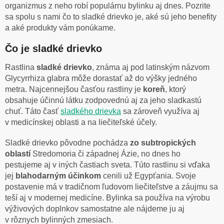
organizmus z neho robí populárnu bylinku aj dnes. Pozrite
sa spolu s nami čo to sladké drievko je, aké sú jeho benefity
a aké produkty vám ponúkame.
Čo je sladké drievko
Rastlina
sladké drievko
, známa aj pod latinským názvom
Glycyrrhiza glabra môže dorastať až do výšky jedného
metra. Najcennejšou časťou rastliny je
koreň
, ktorý
obsahuje účinnú látku zodpovednú aj za jeho sladkastú
chuť. Táto časť
sladkého drievka
sa zároveň využíva aj
v medicínskej oblasti a na liečiteľské účely.
Sladké drievko pôvodne pochádza
zo subtropických
oblastí
Stredomoria či západnej Ázie, no dnes ho
pestujeme aj v iných častiach sveta. Túto rastlinu si vďaka
jej
blahodarným účinkom
cenili už Egypťania. Svoje
postavenie má v tradičnom ľudovom liečiteľstve a záujmu sa
teší aj v modernej medicíne. Bylinka sa používa na výrobu
výživových doplnkov samostatne ale nájdeme ju aj
v rôznych bylinných zmesiach.