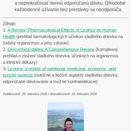
a neprekračovať dennú odporúčanú dávku. Dlhodobé
každodenné užívanie bez prestávky sa neodporúča.
Zdroje:
1.
A Review: Pharmacological Effects of Licorice on Human
Health
(prehľad farmakologických účinkov sladkého drievka na
ľudský organizmus a jeho zdravie)
2.
Glycyrrhiza glabra: A Comprehensive Review
(komplexný
prehľad o zložení sladkého drievka, účinkoch na organizmus
a klinické dôkazy)
3.
Licorice: a review of nutritional, medicinal, economic, and
toxicity aspects
(nutričné a liečivé aspekty sladkého drievka,
odporúčané dávkovanie a možné kontraindikácie)
Publikované: 24. februára 2026 • Aktualizované: 24
. februára 2026