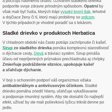
a pociťujú nadmernú únavu. Užívaním sladkého drievka
podporíte svoje zdravie prírodným spôsobom.
Opatrní
by
však mali byť ľudia, ktorých trápi
vysoký krvný tlak
, tehotné
a dojčiace ženy či tí, ktorý majú problémy so
srdcom
.
V týchto prípadoch je vhodné poradiť sa s lekárom.
Sladké drievko v produktoch Herbatica
V chladnom období nás často potrápi zachrípnutie či kašeľ.
Sirup
zo sladkého drievka
ponúka komplexnú starostlivosť
o dýchacie cesty,
črevá
a tráviaci systém. Sirup prináša
úľavu od nepríjemných príznakov prechladnutia aj chrípky.
Zmierňuje podráždenie sliznice, upokojuje kašeľ
a uľahčuje dýchanie.
V boji s ochorením podporí váš organizmus vďaka
antibakteriálnym a antivírusovým účinkom.
Sladké
drievko pomáha zriediť hlieny, uľahčuje vykašliavanie
a podporuje imunitný systém. Aby ste dosiahli čo najlepší
efekt, užívať by ste mali polievkovú lyžicu trikrát denne po
jedle.