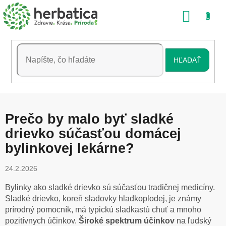
Prejsť
NÁKU
na
obsah
KOŠÍK
HĽADAŤ
Prečo by malo byť sladké
drievko súčasťou domácej
bylinkovej lekárne?
24.2.2026
Bylinky ako sladké drievko sú súčasťou tradičnej medicíny.
Sladké drievko, koreň sladovky hladkoplodej, je známy
prírodný pomocník, má typickú sladkastú chuť a mnoho
pozitívnych účinkov.
Široké spektrum účinkov
na ľudský