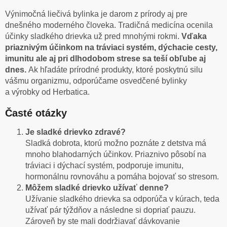
Výnimočná liečivá bylinka je darom z prírody aj pre
dnešného moderného človeka. Tradičná medicína ocenila
účinky sladkého drievka už pred mnohými rokmi.
Vďaka
priaznivým účinkom na tráviaci systém, dýchacie cesty,
imunitu ale aj pri dlhodobom strese sa teší obľube aj
dnes.
Ak hľadáte prírodné produkty, ktoré poskytnú silu
vášmu organizmu, odporúčame osvedčené bylinky
a výrobky od Herbatica.
Časté otázky
Je sladké drievko zdravé?
Sladká dobrota, ktorú možno poznáte z detstva má
mnoho blahodarných účinkov. Priaznivo pôsobí na
tráviaci i dýchací systém, podporuje imunitu,
hormonálnu rovnováhu a pomáha bojovať so stresom.
Môžem sladké drievko užívať denne?
Užívanie sladkého drievka sa odporúča v kúrach, teda
užívať pár týždňov a následne si dopriať pauzu.
Zároveň by ste mali dodržiavať dávkovanie