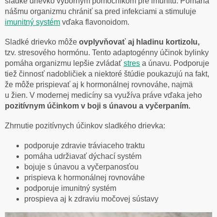
sladké drievko výborným pomocníkom pre imunitu. Pomáha
nášmu organizmu chrániť sa pred infekciami a stimuluje
imunitný systém
vďaka flavonoidom.
Sladké drievko môže
ovplyvňovať aj hladinu kortizolu,
tzv. stresového hormónu. Tento adaptogénny účinok bylinky
pomáha organizmu lepšie zvládať
stres
a únavu. Podporuje
tiež činnosť nadobličiek a niektoré štúdie poukazujú na fakt,
že môže prispievať aj k hormonálnej rovnováhe, najmä
u žien. V modernej medicíny sa využíva práve vďaka jeho
pozitívnym účinkom v boji s únavou a vyčerpaním.
Zhrnutie pozitívnych účinkov sladkého drievka:
podporuje zdravie tráviaceho traktu
pomáha udržiavať dýchací systém
bojuje s únavou a vyčerpanosťou
prispieva k hormonálnej rovnováhe
podporuje imunitný systém
prospieva aj k zdraviu močovej sústavy