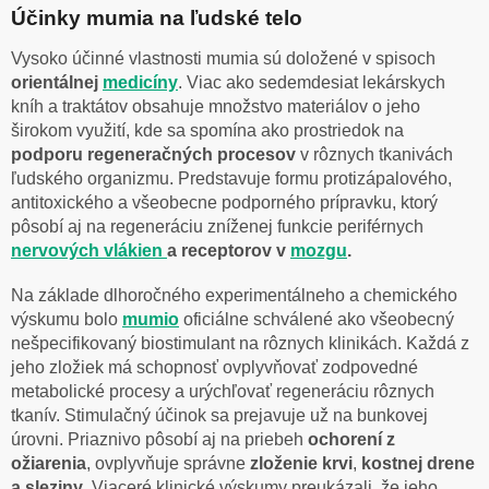
Účinky mumia na ľudské telo
Vysoko účinné vlastnosti mumia sú doložené v spisoch
orientálnej
medicíny
. Viac ako sedemdesiat lekárskych
kníh a traktátov obsahuje množstvo materiálov o jeho
širokom využití, kde sa spomína ako prostriedok na
podporu regeneračných procesov
v rôznych tkanivách
ľudského organizmu. Predstavuje formu protizápalového,
antitoxického a všeobecne podporného prípravku, ktorý
pôsobí aj na regeneráciu zníženej funkcie periférnych
nervových vlákien
a receptorov v
mozgu
.
Na základe dlhoročného experimentálneho a chemického
výskumu bolo
mumio
oficiálne schválené ako všeobecný
nešpecifikovaný biostimulant na rôznych klinikách. Každá z
jeho zložiek má schopnosť ovplyvňovať zodpovedné
metabolické procesy a urýchľovať regeneráciu rôznych
tkanív. Stimulačný účinok sa prejavuje už na bunkovej
úrovni. Priaznivo pôsobí aj na priebeh
ochorení z
ožiarenia
, ovplyvňuje správne
zloženie krvi
,
kostnej drene
a sleziny
. Viaceré klinické výskumy preukázali, že jeho