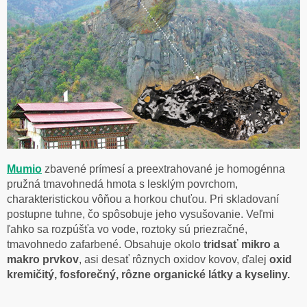
Mumio
zbavené prímesí a preextrahované je homogénna
pružná tmavohnedá hmota s lesklým povrchom,
charakteristickou vôňou a horkou chuťou. Pri skladovaní
postupne tuhne, čo spôsobuje jeho vysušovanie. Veľmi
ľahko sa rozpúšťa vo vode, roztoky sú priezračné,
tmavohnedo zafarbené. Obsahuje okolo
tridsať mikro a
makro prvkov
, asi desať rôznych oxidov kovov, ďalej
oxid
kremičitý, fosforečný, rôzne organické látky a kyseliny.