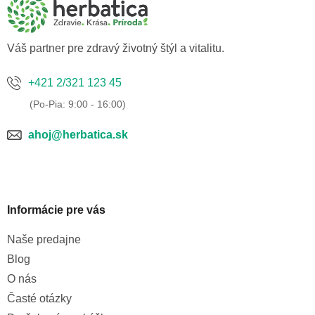
t
i
e
Váš partner pre zdravý životný štýl a vitalitu.
+421 2/321 123 45
ahoj@herbatica.sk
Informácie pre vás
Naše predajne
Blog
O nás
Časté otázky