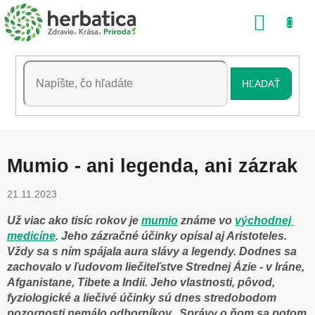
Prejsť
NÁKU
na
obsah
KOŠÍK
HĽADAŤ
Mumio - ani legenda, ani zázrak
21.11.2023
Už viac ako tisíc rokov je
mumio
známe vo
východnej
medicíne
. Jeho zázračné účinky opísal aj Aristoteles.
Vždy sa s ním spájala aura slávy a legendy. Dodnes sa
zachovalo v ľudovom liečiteľstve Strednej Ázie - v Iráne,
Afganistane, Tibete a Indii. Jeho vlastnosti, pôvod,
fyziologické a liečivé účinky sú dnes stredobodom
pozornosti nemálo odborníkov. Správy o ňom sa potom