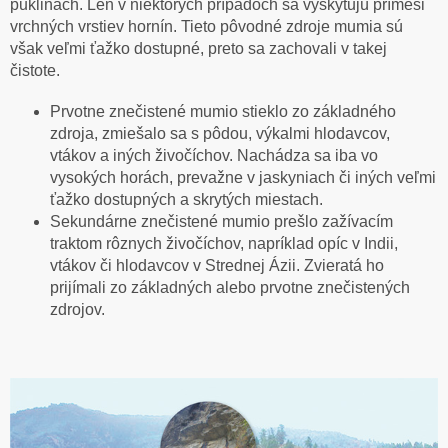
puklinách. Len v niektorých prípadoch sa vyskytujú prímesi
vrchných vrstiev hornín. Tieto pôvodné zdroje mumia sú
však veľmi ťažko dostupné, preto sa zachovali v takej
čistote.
Prvotne znečistené mumio stieklo zo základného
zdroja, zmiešalo sa s pôdou, výkalmi hlodavcov,
vtákov a iných živočíchov. Nachádza sa iba vo
vysokých horách, prevažne v jaskyniach či iných veľmi
ťažko dostupných a skrytých miestach.
Sekundárne znečistené mumio prešlo zažívacím
traktom rôznych živočíchov, napríklad opíc v Indii,
vtákov či hlodavcov v Strednej Ázii. Zvieratá ho
prijímali zo základných alebo prvotne znečistených
zdrojov.