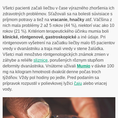
Všetci pacienti začali liečbu v čase výrazného zhoršenia ich
zdravotných problémov. Sťažovali sa na bolesti súvisiace s
príjmom potravy a tiež na
vracanie, hnačky
atď. Väčšina z
nich mala problémy 2 až 5 rokov (44 %), niektorí viac ako 10
rokov (21 %). Kritériom terapeutického účinku mumia boli
klinické, röntgenové, gastroskopické
a iné údaje. Pri
röntgenovom vyšetrení na začiatku liečby malo 65 pacientov
vredy v dvanástniku a traja mali vredy v stene žalúdka.
Všetci mali množstvo röntgenologických známok zmien v
záhybe a reliéfe
sliznice
, porušených rôznym stupňom
deformity dvanástnika. Vnútorne užívali
Mumio
v dávke 100
mg na kilogram hmotnosti dvakrát denne počas troch
týždňov. Vždy pol hodiny po jedle. Pred podaním sa
prípravok rozpustil v polievkovej lyžici
čaju
alebo vriacej
vody.