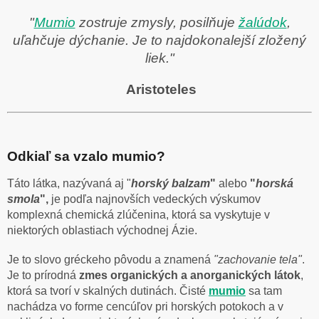
"
Mumio
zostruje zmysly, posilňuje
žalúdok
,
uľahčuje dýchanie. Je to najdokonalejší zložený
liek."
Aristoteles
Odkiaľ sa vzalo mumio?
Táto látka, nazývaná aj "
horský balzam
"
alebo
"
horská
smola
",
je podľa najnovších vedeckých výskumov
komplexná chemická zlúčenina, ktorá sa vyskytuje v
niektorých oblastiach východnej Ázie.
Je to slovo gréckeho pôvodu a znamená
"zachovanie tela"
.
Je to prírodná
zmes organických a anorganických látok
,
ktorá sa tvorí v skalných dutinách. Čisté
mumio
sa tam
nachádza vo forme cencúľov pri horských potokoch a v