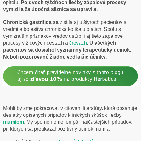
epitelu.
Po dvoch týždňoch liečby zápalové procesy
vymizli a žalúdočná sliznica sa upravila.
Chronická gastritída sa
zistila aj u štyroch pacientov s
vredmi a bolestivá chronická kolika u piatich. Spolu s
vymiznutím príznakov vredov ustúpili aj tieto zápalové
procesy v žlčových cestách a
črevách
.
U všetkých
pacientov sa dosiahol významný terapeutický účinok.
Neboli pozorované žiadne vedľajšie účinky.
Mohli by sme pokračovať v citovaní literatúry, ktorá obsahuje
desiatky opísaných prípadov klinických skúšok liečby
mumiom
. My spomenieme len pár najčastejších prípadov,
pri ktorých sa preukázal pozitívny účinok mumia: