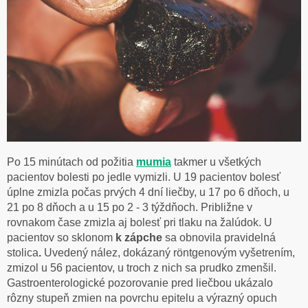
Po 15 minútach od požitia
mumia
takmer u všetkých
pacientov bolesti po jedle vymizli. U 19 pacientov bolesť
úplne zmizla počas prvých 4 dní liečby, u 17 po 6 dňoch, u
21 po 8 dňoch a u 15 po 2 - 3 týždňoch. Približne v
rovnakom čase zmizla aj bolesť pri tlaku na žalúdok. U
pacientov so sklonom
k zápche
sa obnovila pravidelná
stolica
.
Uvedený nález, dokázaný röntgenovým vyšetrením,
zmizol u 56 pacientov, u troch z nich sa prudko zmenšil.
Gastroenterologické pozorovanie pred liečbou ukázalo
rôzny stupeň zmien na povrchu epitelu a výrazný opuch