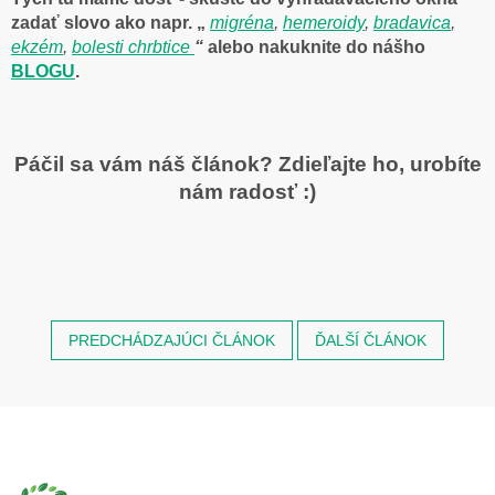
zadať slovo ako napr
. „
migréna
,
hemeroidy
,
bradavica
,
ekzém
,
bolesti chrbtice
“
alebo nakuknite do nášho
BLOGU
.
Páčil sa vám náš článok? Zdieľajte ho, urobíte
nám radosť :)
PREDCHÁDZAJÚCI ČLÁNOK
ĎALŠÍ ČLÁNOK
Z
á
p
ä