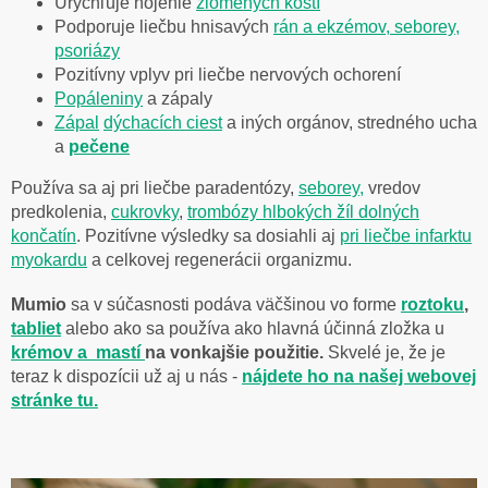
Urýchľuje hojenie
zlomených kostí
Podporuje liečbu hnisavých
rán a ekzémov, seborey,
psoriázy
Pozitívny vplyv pri liečbe nervových ochorení
Popáleniny
a zápaly
Zápal
dýchacích ciest
a iných orgánov, stredného ucha
a
pečene
Používa sa aj pri liečbe paradentózy,
seborey,
vredov
predkolenia,
cukrovky
,
trombózy hlbokých žíl dolných
končatín
. Pozitívne výsledky sa dosiahli aj
pri liečbe infarktu
myokardu
a celkovej regenerácii organizmu.
Mumio
sa v súčasnosti podáva väčšinou vo forme
roztoku
,
tabliet
alebo ako sa používa ako hlavná účinná zložka u
krémov a
mastí
na vonkajšie použitie.
Skvelé je, že je
teraz k dispozícii už aj u nás -
nájdete ho na našej webovej
stránke tu.