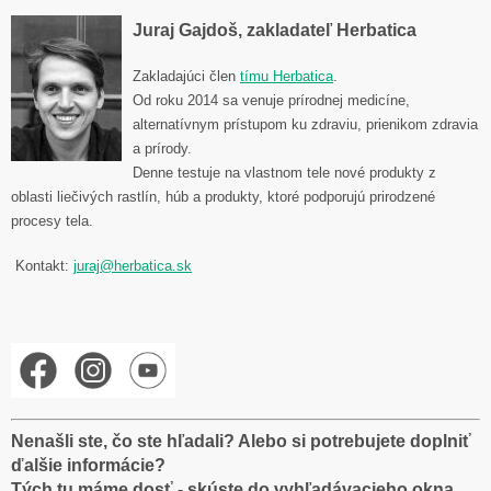
Juraj Gajdoš, zakladateľ Herbatica
Zakladajúci člen
tímu Herbatica
.
Od roku 2014 sa venuje prírodnej medicíne,
alternatívnym prístupom ku zdraviu, prienikom zdravia
a prírody.
Denne testuje na vlastnom tele nové produkty z
oblasti liečivých rastlín, húb a produkty, ktoré podporujú prirodzené
procesy tela.
Kontakt:
juraj@herbatica.sk
Nenašli ste, čo ste hľadali? Alebo si potrebujete doplniť
ďalšie informácie?
Tých tu máme dosť - skúste do vyhľadávacieho okna