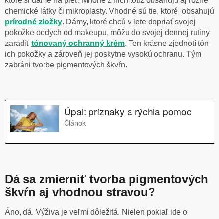
ktoré si dáme na pleť. Mnohé z nich totiž obsahujú aj rôzne
chemické látky či mikroplasty. Vhodné sú tie, ktoré obsahujú
prírodné zložky
. Dámy, ktoré chcú v lete dopriať svojej
pokožke oddych od makeupu, môžu do svojej dennej rutiny
zaradiť
tónovaný ochranný krém
. Ten krásne zjednotí tón
ich pokožky a zároveň jej poskytne vysokú ochranu. Tým
zabráni tvorbe pigmentových škvŕn.
Dá sa zmierniť tvorba pigmentových
škvŕn aj vhodnou stravou?
Áno, dá. Výživa je veľmi dôležitá. Nielen pokiaľ ide o