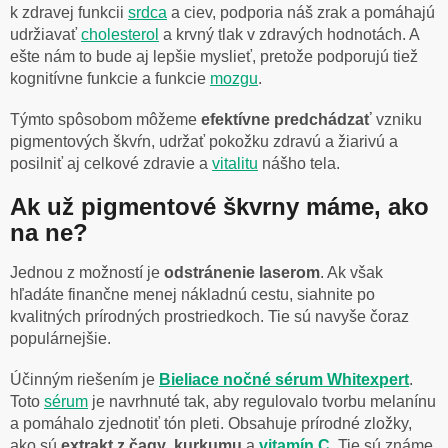
k zdravej funkcii
srdca
a ciev, podporia náš zrak a pomáhajú
udržiavať
cholesterol
a krvný tlak v zdravých hodnotách. A
ešte nám to bude aj lepšie myslieť, pretože podporujú tiež
kognitívne funkcie a funkcie
mozgu
.
Týmto spôsobom môžeme
efektívne predchádzať
vzniku
pigmentových škvŕn, udržať pokožku zdravú a žiarivú a
posilniť aj celkové zdravie a
vitalitu
nášho tela.
Ak už pigmentové škvrny máme, ako
na ne?
Jednou z možností je
odstránenie laserom
. Ak však
hľadáte finančne menej nákladnú cestu, siahnite po
kvalitných prírodných prostriedkoch. Tie sú navyše čoraz
populárnejšie.
Účinným riešením je
Bieliace nočné sérum Whitexpert
.
Toto
sérum
je navrhnuté tak, aby regulovalo tvorbu melanínu
a pomáhalo zjednotiť tón pleti. Obsahuje prírodné zložky,
ako sú
extrakt z čagy
,
kurkumu
a
vitamín C
. Tie sú známe