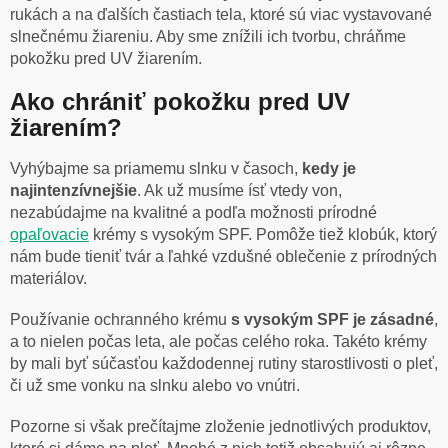
rukách a na ďalších častiach tela, ktoré sú viac vystavované
slnečnému žiareniu. Aby sme znížili ich tvorbu, chráňme
pokožku pred UV žiarením.
Ako chrániť pokožku pred UV
žiarením?
Vyhýbajme sa priamemu slnku v časoch,
kedy je
najintenzívnejšie
. Ak už musíme ísť vtedy von,
nezabúdajme na kvalitné a podľa možnosti prírodné
opaľovacie
krémy s vysokým SPF. Pomôže tiež klobúk, ktorý
nám bude tieniť tvár a ľahké vzdušné oblečenie z prírodných
materiálov.
Používanie ochranného krému
s vysokým SPF je zásadné
,
a to nielen počas leta, ale počas celého roka. Takéto krémy
by mali byť súčasťou každodennej rutiny starostlivosti o pleť,
či už sme vonku na slnku alebo vo vnútri.
Pozorne si však prečítajme zloženie jednotlivých produktov,