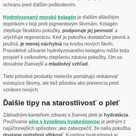
ochranu pred ďalším poškodením.
Hydrolyzovaný morský kolagén
je ďalším dôležitým
doplnkom v boji proti pigmentovým škvrnám. Kolagén
zlepšuje štruktúru pokožky,
podporuje jej pevnosť
a
urýchľuje regeneráciu. Keď je pokožka dostatočne pevná a
pružná,
je menej náchylná
na tvorbu nových škvŕn.
Pravidelné užívanie hydrolyzovaného kolagénu môže teda
prispieť k celkovému zlepšeniu zdravia pokožky, čím sa
dosiahne žiarivejší a
mladistvý vzhľad
.
Tieto prírodné produkty nielenže pomáhajú redukovať
existujúce škvrny, ale tiež pôsobia ako prevencia pred
vznikom nových.
Ďalšie tipy na starostlivosť o pleť
Základným kameňom zdravej a žiarivej pleti je
hydratácia
.
Používanie
séra s kyselinou hyalurónovou
je jedným z
najúčinnejších spôsobov, ako zabezpečiť, že naša pokožka
dostane potrebnú vlhkosť
. Kyselina hyalurónová je