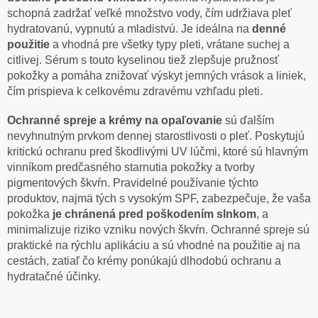
schopná zadržať veľké množstvo vody, čím udržiava pleť
hydratovanú, vypnutú a mladistvú. Je ideálna na
denné
použitie
a vhodná pre všetky typy pleti, vrátane suchej a
citlivej. Sérum s touto kyselinou tiež zlepšuje pružnosť
pokožky a pomáha znižovať výskyt jemných vrások a liniek,
čím prispieva k celkovému zdravému vzhľadu pleti.
Ochranné spreje a krémy na opaľovanie
sú ďalším
nevyhnutným prvkom dennej starostlivosti o pleť. Poskytujú
kritickú ochranu pred škodlivými UV lúčmi, ktoré sú hlavným
vinníkom predčasného starnutia pokožky a tvorby
pigmentových škvŕn. Pravidelné používanie týchto
produktov, najmä tých s vysokým SPF, zabezpečuje, že vaša
pokožka
je chránená pred poškodením slnkom
, a
minimalizuje riziko vzniku nových škvŕn. Ochranné spreje sú
praktické na rýchlu aplikáciu a sú vhodné na použitie aj na
cestách, zatiaľ čo krémy ponúkajú dlhodobú ochranu a
hydratačné účinky.