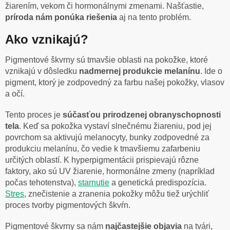
žiarením, vekom či hormonálnymi zmenami. Našťastie,
príroda nám ponúka riešenia
aj na tento problém.
Ako vznikajú?
Pigmentové škvrny sú tmavšie oblasti na pokožke, ktoré
vznikajú v dôsledku
nadmernej produkcie melanínu
. Ide o
pigment, ktorý je zodpovedný za farbu našej pokožky, vlasov
a očí.
Tento proces je
súčasťou prirodzenej obranyschopnosti
tela
. Keď sa pokožka vystaví slnečnému žiareniu, pod jej
povrchom sa aktivujú melanocyty, bunky zodpovedné za
produkciu melanínu, čo vedie k tmavšiemu zafarbeniu
určitých oblastí. K hyperpigmentácii prispievajú rôzne
faktory, ako sú UV žiarenie, hormonálne zmeny (napríklad
počas tehotenstva),
starnutie
a genetická predispozícia.
Stres
, znečistenie a zranenia pokožky môžu tiež urýchliť
proces tvorby pigmentových škvŕn.
Pigmentové škvrny sa nám
najčastejšie objavia
na tvári,