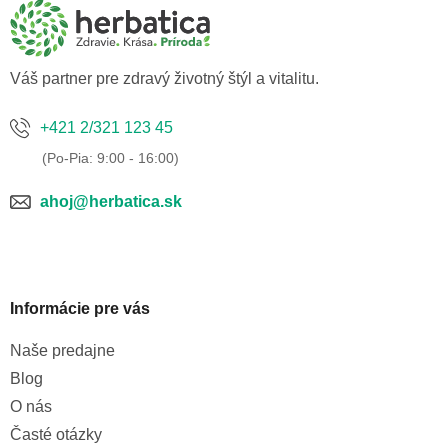
ä
t
i
e
Váš partner pre zdravý životný štýl a vitalitu.
+421 2/321 123 45
ahoj@herbatica.sk
Informácie pre vás
Naše predajne
Blog
O nás
Časté otázky