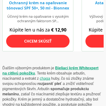
Ďalším výborným produktom je
Bieliaci krém Whitexpert
na citlivú pokožku
. Tento krém obsahuje arbutín,
niacínamid a extrakt z
chaga
huby, čo sú zložky známe
svojou schopnosťou
rozjasniť pleť
a znížiť viditeľnosť
pigmentových škvŕn. Arbutín
spomaľuje produkciu
melanínu
, zatiaľ čo niacínamid zlepšuje textúru a pružnosť
pokožky. Krém je jemný a dostatočne hydratačný, aby bol
vhodný na každodenné použitie, a poskytuje pokožke