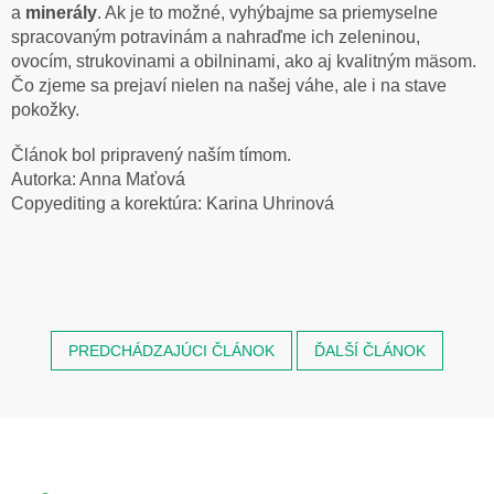
a
minerály
. Ak je to možné, vyhýbajme sa priemyselne
spracovaným potravinám a nahraďme ich zeleninou,
ovocím, strukovinami a obilninami, ako aj kvalitným mäsom.
Čo zjeme sa prejaví nielen na našej váhe, ale i na stave
pokožky.
Článok bol pripravený naším tímom.
Autorka: Anna Maťová
Copyediting a korektúra: Karina Uhrinová
PREDCHÁDZAJÚCI ČLÁNOK
ĎALŠÍ ČLÁNOK
Z
á
p