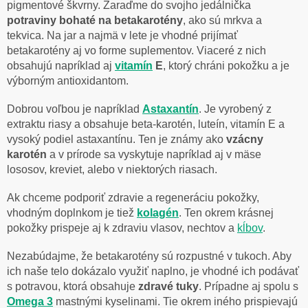
pigmentové škvrny. Zaraďme do svojho jedálnička
potraviny bohaté na betakarotény
, ako sú mrkva a
tekvica. Na jar a najmä v lete je vhodné prijímať
betakarotény aj vo forme suplementov. Viaceré z nich
obsahujú napríklad aj
vitamín
E
, ktorý chráni pokožku a je
výborným antioxidantom.
Dobrou voľbou je napríklad
Astaxantín
. Je vyrobený z
extraktu riasy a obsahuje beta-karotén, luteín, vitamín E a
vysoký podiel astaxantínu. Ten je známy ako
vzácny
karotén
a v prírode sa vyskytuje napríklad aj v mäse
lososov, kreviet, alebo v niektorých riasach.
Ak chceme podporiť zdravie a regeneráciu pokožky,
vhodným doplnkom je tiež
kolagén
. Ten okrem krásnej
pokožky prispeje aj k zdraviu vlasov, nechtov a
kĺbov
.
Nezabúdajme, že betakarotény sú rozpustné v tukoch. Aby
ich naše telo dokázalo využiť naplno, je vhodné ich podávať
s potravou, ktorá obsahuje
zdravé tuky
. Prípadne aj spolu s
Omega 3
mastnými kyselinami. Tie okrem iného prispievajú