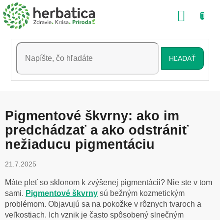
Prejsť
NÁKU
na
obsah
KOŠÍK
HĽADAŤ
Pigmentové škvrny: ako im
predchádzať a ako odstrániť
nežiaducu pigmentáciu
21.7.2025
Máte pleť so sklonom k zvýšenej pigmentácii? Nie ste v tom
sami.
Pigmentové škvrny
sú bežným kozmetickým
problémom. Objavujú sa na pokožke v rôznych tvaroch a
veľkostiach. Ich vznik je často spôsobený slnečným