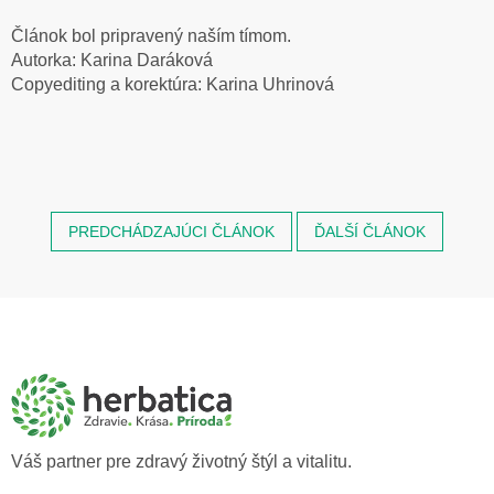
Článok bol pripravený naším tímom.
Autorka: Karina Daráková
Copyediting a korektúra: Karina Uhrinová
PREDCHÁDZAJÚCI ČLÁNOK
ĎALŠÍ ČLÁNOK
Z
á
p
ä
t
i
e
Váš partner pre zdravý životný štýl a vitalitu.