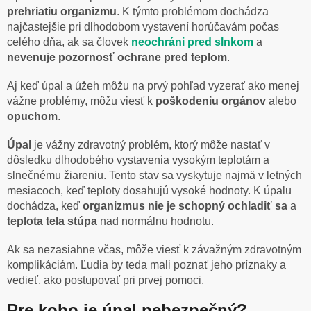
prehriatiu organizmu
. K týmto problémom dochádza
najčastejšie pri dlhodobom vystavení horúčavám počas
celého dňa, ak sa človek
neochráni pred slnkom
a
nevenuje pozornosť ochrane pred teplom
.
Aj keď úpal a úžeh môžu na prvý pohľad vyzerať ako menej
vážne problémy, môžu viesť k
poškodeniu orgánov
alebo
opuchom
.
Úpal
je vážny zdravotný problém, ktorý môže nastať v
dôsledku dlhodobého vystavenia vysokým teplotám a
slnečnému žiareniu. Tento stav sa vyskytuje najmä v letných
mesiacoch, keď teploty dosahujú vysoké hodnoty. K úpalu
dochádza, keď
organizmus nie je schopný ochladiť sa
a
teplota tela stúpa
nad normálnu hodnotu.
Ak sa nezasiahne včas, môže viesť k závažným zdravotným
komplikáciám. Ľudia by teda mali poznať jeho príznaky a
vedieť, ako postupovať pri prvej pomoci.
Pre koho je úpal nebezpečný?