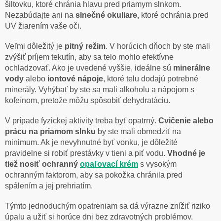
šiltovku, ktoré chránia hlavu pred priamym slnkom.
Nezabúdajte ani na
slnečné okuliare,
ktoré
ochránia pred
UV žiarením vaše oči.
Veľmi dôležitý je
pitný režim
. V horúcich dňoch by ste mali
zvýšiť príjem tekutín, aby sa telo mohlo efektívne
ochladzovať. Ako je uvedené vyššie, ideálne sú
minerálne
vody
alebo
iontové nápoje
, ktoré telu dodajú potrebné
minerály. Vyhýbať by ste sa mali alkoholu a nápojom s
kofeínom, pretože môžu spôsobiť dehydratáciu.
V prípade fyzickej aktivity treba byť opatrný.
Cvičenie alebo
prácu na priamom slnku
by ste mali obmedziť na
minimum. Ak je nevyhnutné byť vonku, je dôležité
pravidelne si robiť prestávky v tieni a piť vodu.
Vhodné je
tiež nosiť ochranný
opaľovací krém
s vysokým
ochranným faktorom, aby sa pokožka chránila pred
spálením a jej prehriatím.
Týmto jednoduchým opatreniam sa dá výrazne znížiť riziko
úpalu a užiť si horúce dni bez zdravotných problémov.