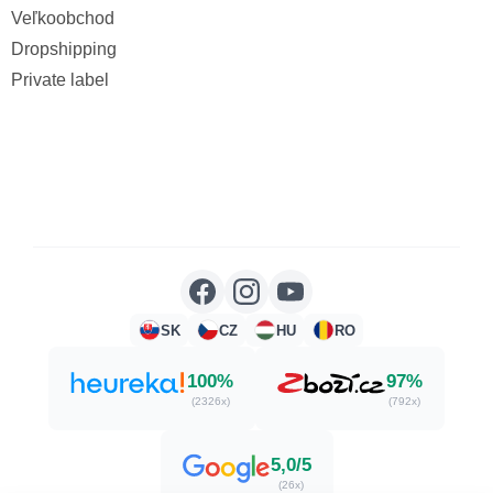
Veľkoobchod
Dropshipping
Private label
SK
CZ
HU
RO
100%
97%
(2326x)
(792x)
5,0/5
(26x)