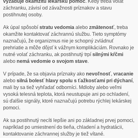
vyžaduje okamžitú lekársku pomoc
. Kedy treba volať
záchranku, závisí od závažnosti príznakov a stavu
postihnutej osoby.
Ak úpal spôsobí
stratu vedomia
alebo
zmätenosť
, treba
okamžite kontaktovať záchrannú službu. Tieto symptómy
naznačujú, že organizmus nie je schopný zvládnuť
prehriatie a môže dôjsť k vážnym komplikáciám. Rovnako je
nutné volať záchranku, ak postihnutý trpí
silnými kŕčmi
alebo
nemá vedomie o svojom stave
.
V prípade, že sa objavia príznaky ako
nevoľnosť
,
vracanie
alebo
silná bolesť hlavy spolu s ťažkosťami pri dýchaní
,
mali by sa tiež vyhľadať odborníci. Mdloby alebo veľmi
vysoká telesná teplota, ktorá neustupuje ani po ochladení,
sú ďalšie signály, ktoré naznačujú potrebu rýchlej lekárskej
pomoci.
Ak sa postihnutý necíti lepšie ani po základnej prvej pomoci,
napríklad po umiestnení do tieňa, chladení a hydratácii,
kontaktovanie záchrannej služby je tiež vítané.