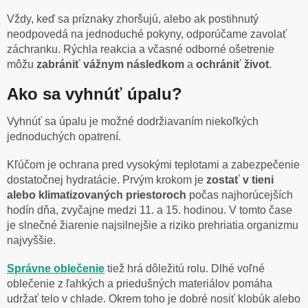
Vždy, keď sa príznaky zhoršujú, alebo ak postihnutý
neodpovedá na jednoduché pokyny, odporúčame zavolať
záchranku. Rýchla reakcia a včasné odborné ošetrenie
môžu
zabrániť vážnym následkom
a
ochrániť život
.
Ako sa vyhnúť úpalu?
Vyhnúť sa úpalu je možné dodržiavaním niekoľkých
jednoduchých opatrení.
Kľúčom je ochrana pred vysokými teplotami a zabezpečenie
dostatočnej hydratácie. Prvým krokom je
zostať v tieni
alebo klimatizovaných priestoroch
počas najhorúcejších
hodín dňa, zvyčajne medzi 11. a 15. hodinou. V tomto čase
je slnečné žiarenie najsilnejšie a riziko prehriatia organizmu
najvyššie.
Správne oblečenie
tiež hrá dôležitú rolu. Dlhé voľné
oblečenie z ľahkých a priedušných materiálov pomáha
udržať telo v chlade. Okrem toho je dobré nosiť klobúk alebo