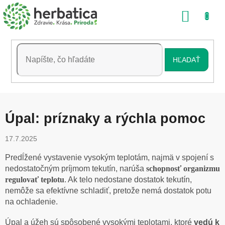
Prejsť
NÁKU
na
obsah
KOŠÍK
HĽADAŤ
Úpal: príznaky a rýchla pomoc
17.7.2025
Predĺžené vystavenie vysokým teplotám, najmä v spojení s
nedostatočným príjmom tekutín, narúša
schopnosť organizmu
regulovať teplotu
. Ak telo nedostane dostatok tekutín,
nemôže sa efektívne schladiť, pretože nemá dostatok potu
na ochladenie.
Úpal a úžeh sú spôsobené vysokými teplotami, ktoré
vedú k