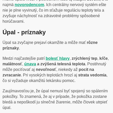
najmä
novorodencom
. Ich centrálny nervový systém ešte
nie je plne vyvinutý, čo im sťažuje reguláciu teploty tela a
zvyšuje náchylnosť na zdravotné problémy spôsobené
horúčavami.
Úpal - príznaky
Úpal sa zvyčajne prejaví okamžite a môže mať
rôzne
príznaky
.
Medzi najčastejšie patrí
bolesť hlavy
,
zrýchlený tep
,
kŕče
,
malátnosť
,
únava
a zvýšená
telesná teplota
. Postihnutý
môže pociťovať aj
nevoľnosť
, niekedy až
pocit na
zvracanie
. Pri vysokých teplotách hrozí aj
strata vedomia
,
čo si vyžaduje okamžitú lekársku pomoc.
Zaujímavosťou je, že úpal nemusí byť spojený so spálením
pokožky. To znamená, že aj v prípade, že pokožka zostane
bledá a nepoškodí ju slnečné žiarenie, môže človek utrpieť
úpal.