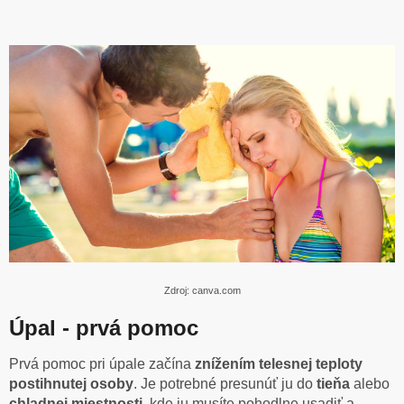
Zdroj: canva.com
Úpal - prvá pomoc
Prvá pomoc pri úpale začína
znížením telesnej teploty
postihnutej osoby
. Je potrebné presunúť ju do
tieňa
alebo
chladnej miestnosti
, kde ju musíte pohodlne usadiť a