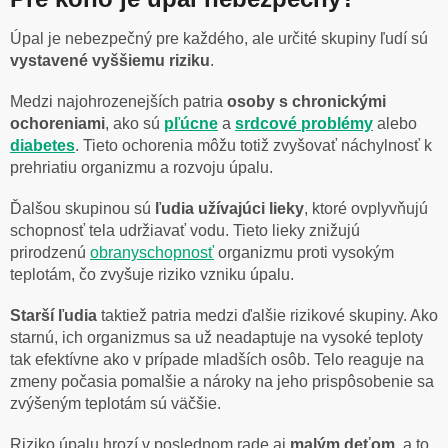
Úpal je nebezpečný pre každého, ale určité skupiny ľudí sú
vystavené vyššiemu riziku
.
Medzi najohrozenejších patria
osoby s chronickými
ochoreniami
, ako sú
pľúcne
a
srdcové problémy
alebo
diabetes
. Tieto ochorenia môžu totiž zvyšovať náchylnosť k
prehriatiu organizmu a rozvoju úpalu.
Ďalšou skupinou sú
ľudia užívajúci lieky
, ktoré ovplyvňujú
schopnosť tela udržiavať vodu. Tieto lieky znižujú
prirodzenú
obranyschopnosť
organizmu proti vysokým
teplotám, čo zvyšuje riziko vzniku úpalu.
Starší ľudia
taktiež patria medzi ďalšie rizikové skupiny. Ako
starnú, ich organizmus sa už neadaptuje na vysoké teploty
tak efektívne ako v prípade mladších osôb. Telo reaguje na
zmeny počasia pomalšie a nároky na jeho prispôsobenie sa
zvýšeným teplotám sú väčšie.
Riziko úpalu hrozí v poslednom rade aj
malým deťom
, a to