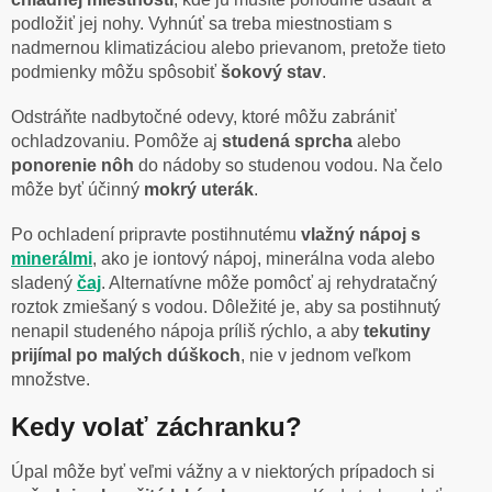
podložiť jej nohy. Vyhnúť sa treba miestnostiam s
nadmernou klimatizáciou alebo prievanom, pretože tieto
podmienky môžu spôsobiť
šokový stav
.
Odstráňte nadbytočné odevy, ktoré môžu zabrániť
ochladzovaniu. Pomôže aj
studená sprcha
alebo
ponorenie nôh
do nádoby so studenou vodou. Na čelo
môže byť účinný
mokrý uterák
.
Po ochladení pripravte postihnutému
vlažný nápoj s
minerálmi
, ako je iontový nápoj, minerálna voda alebo
sladený
čaj
. Alternatívne môže pomôcť aj rehydratačný
roztok zmiešaný s vodou. Dôležité je, aby sa postihnutý
nenapil studeného nápoja príliš rýchlo, a aby
tekutiny
prijímal po malých dúškoch
, nie v jednom veľkom
množstve.
Kedy volať záchranku?
Úpal môže byť veľmi vážny a v niektorých prípadoch si