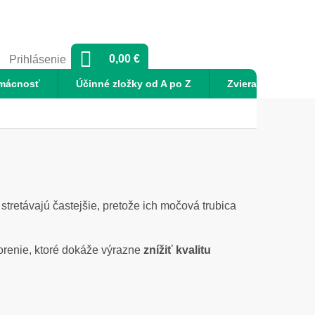
NÁKUPNÝ
0,00 €
Prihlásenie
KOŠÍK
mácnosť
Účinné zložky od A po Z
Zvieratá
No
stretávajú častejšie, pretože ich močová trubica
horenie, ktoré dokáže výrazne
znížiť kvalitu