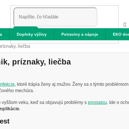
HĽADAŤ
a
Doplnky výživy
Potraviny a nápoje
EKO do
ríznaky, liečba
k, príznaky, liečba
infekcie
, ktoré trápia ženy aj mužov. Ženy sa s týmto problémom 
močového mechúra.
o vyššom veku, keď sa objavujú problémy s
prostatou
. Ide o oc
mplikácie
.
est