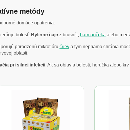
atívne metódy
 podporné domáce opatrenia.
ierňuje bolesť.
Bylinné čaje
z brusníc,
harmančeka
alebo medv
dporujú prirodzenú mikroflóru
čriev
a tým nepriamo chránia močov
vovej oblasti.
čia pri silnej infekcii
. Ak sa objavia bolesti, horúčka alebo krv 