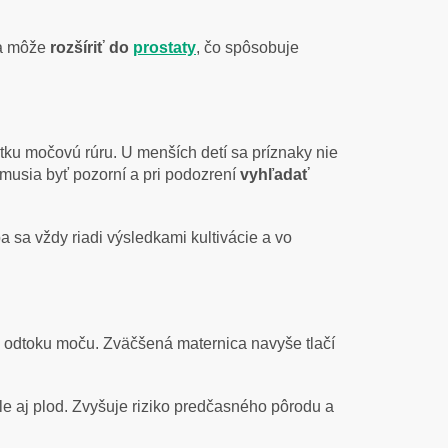
ia môže
rozšíriť do
prostaty
, čo spôsobuje
tku močovú rúru. U menších detí sa príznaky nie
a musia byť pozorní a pri podozrení
vyhľadať
a sa vždy riadi výsledkami kultivácie a vo
u odtoku moču. Zväčšená maternica navyše tlačí
le aj plod. Zvyšuje riziko predčasného pôrodu a