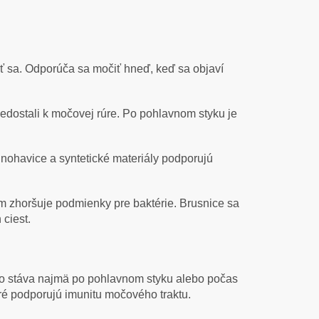
ť sa. Odporúča sa močiť hneď, keď sa objaví
edostali k močovej rúre. Po pohlavnom styku je
é nohavice a syntetické materiály podporujú
m zhoršuje podmienky pre baktérie. Brusnice sa
ciest.
 to stáva najmä po pohlavnom styku alebo počas
ré podporujú imunitu močového traktu.