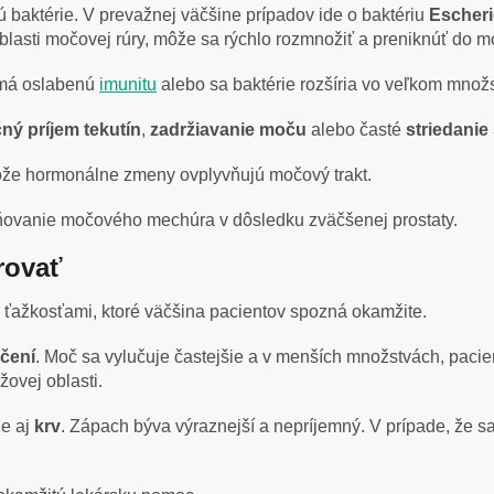
 baktérie. V prevažnej väčšine prípadov ide o baktériu
Escheri
 oblasti močovej rúry, môže sa rýchlo rozmnožiť a preniknúť do
k má oslabenú
imunitu
alebo sa baktérie rozšíria vo veľkom množs
ný príjem tekutín
,
zadržiavanie moču
alebo časté
striedanie
tože hormonálne zmeny ovplyvňujú močový trakt.
ňovanie močového mechúra v dôsledku zväčšenej prostaty.
rovať
 ťažkosťami, ktoré väčšina pacientov spozná okamžite.
očení
. Moč sa vylučuje častejšie a v menších množstvách, pacient
žovej oblasti.
je aj
krv
. Zápach býva výraznejší a nepríjemný. V prípade, že sa 