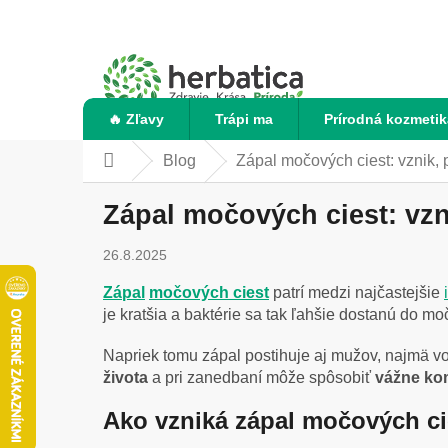
Prejsť
na
obsah
🔥 Zľavy
Trápi ma
Prírodná kozmetik
Blog
Zápal močových ciest: vznik, p
Domov
Zápal močových ciest: vzni
26.8.2025
Zápal
močových ciest
patrí medzi najčastejšie
je kratšia a baktérie sa tak ľahšie dostanú do 
Napriek tomu zápal postihuje aj mužov, najmä v
života
a pri zanedbaní môže spôsobiť
vážne ko
Ako vzniká zápal močových ci