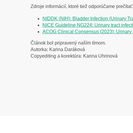
Zdroje informácií, ktoré tiež odporúčame prečítať
NIDDK (NIH): Bladder Infection (Urinary Tr
NICE Guideline NG224: Urinary tract infect
ACOG Clinical Consensus (2023): Urinary Tr
Článok bol pripravený naším tímom.
Autorka: Karina Daráková
Copyediting a korektúra: Karina Uhrinová
Z
á
p