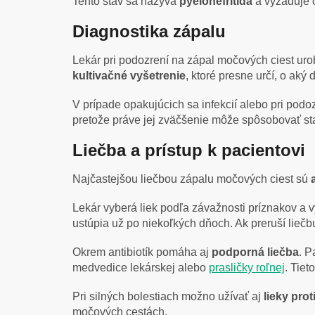
Tento stav sa nazýva
pyelonefritída
a vyžaduje 
Diagnostika zápalu
Lekár pri podozrení na zápal močových ciest uro
kultivačné vyšetrenie
, ktoré presne určí, o aký
V prípade opakujúcich sa infekcií alebo pri podoz
pretože práve jej zväčšenie môže spôsobovať sta
Liečba a prístup k pacientovi
Najčastejšou liečbou zápalu močových ciest sú
Lekár vyberá liek podľa závažnosti príznakov a 
ustúpia už po niekoľkých dňoch. Ak preruší lieč
Okrem antibiotík pomáha aj
podporná liečba
. P
medvedice lekárskej alebo
prasličky roľnej
. Tiet
Pri silných bolestiach možno užívať aj
lieky prot
močových cestách.