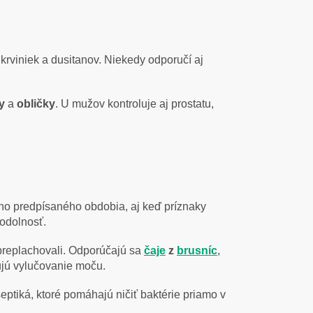
ch krviniek a dusitanov. Niekedy odporučí aj
y
a
obličky
. U mužov kontroluje aj prostatu,
ého predpísaného obdobia, aj keď príznaky
 odolnosť.
 preplachovali. Odporúčajú sa
čaje
z
brusníc
,
rujú vylučovanie moču.
septiká, ktoré pomáhajú ničiť baktérie priamo v