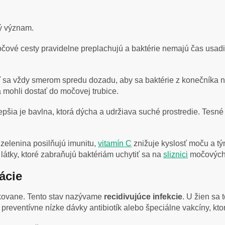
ný význam.
čové cesty pravidelne preplachujú a baktérie nemajú čas usadi
ť sa vždy smerom spredu dozadu, aby sa baktérie z konečníka n
sa mohli dostať do močovej trubice.
lepšia je bavlna, ktorá dýcha a udržiava suché prostredie. Tesn
 zelenina posilňujú imunitu,
vitamín C
znižuje kyslosť moču a tý
látky, ktoré zabraňujú baktériám uchytiť sa na
sliznici
močových 
ácie
akovane. Tento stav nazývame
recidivujúce infekcie
. U žien sa
reventívne nízke dávky antibiotík alebo špeciálne vakcíny, kto