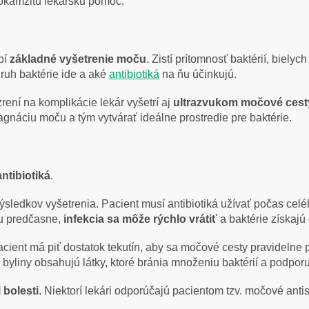
okamžitú lekársku pomoc.
bí
základné vyšetrenie moču
. Zistí prítomnosť baktérií, biely
 druh baktérie ide a aké
antibiotiká
na ňu účinkujú.
rení na komplikácie lekár vyšetrí aj
ultrazvukom močové cest
gnáciu moču a tým vytvárať ideálne prostredie pre baktérie.
antibiotiká
.
výsledkov vyšetrenia. Pacient musí antibiotiká užívať počas cel
bu predčasne,
infekcia sa môže rýchlo vrátiť
a baktérie získajú
acient má piť dostatok tekutín, aby sa močové cesty pravidelne
o byliny obsahujú látky, ktoré bránia množeniu baktérií a podpo
i bolesti
. Niektorí lekári odporúčajú pacientom tzv. močové anti