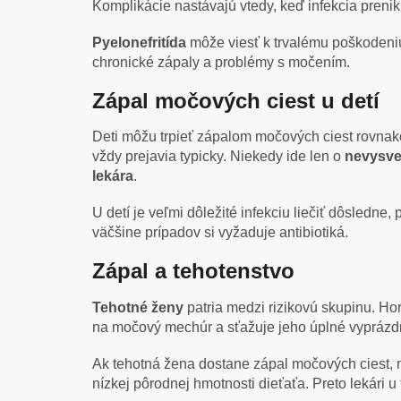
Komplikácie nastávajú vtedy, keď infekcia prenik
Pyelonefritída
môže viesť k trvalému poškodeniu
chronické zápaly a problémy s močením.
Zápal močových ciest u detí
Deti môžu trpieť zápalom močových ciest rovnako
vždy prejavia typicky. Niekedy ide len o
nevysve
lekára
.
U detí je veľmi dôležité infekciu liečiť dôsledne
väčšine prípadov si vyžaduje antibiotiká.
Zápal a tehotenstvo
Tehotné ženy
patria medzi rizikovú skupinu. H
na močový mechúr a sťažuje jeho úplné vyprázdn
Ak tehotná žena dostane zápal močových ciest, mu
nízkej pôrodnej hmotnosti dieťaťa. Preto lekári 