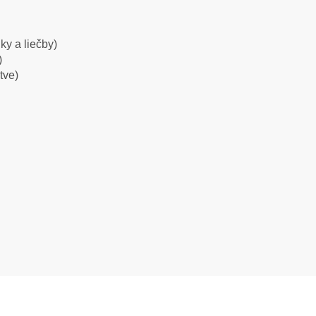
ky a liečby)
)
tve)