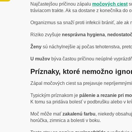
Najčastejšou príčinou zápalu
močových ciest
sú
tráviacom trakte. Ak sa dostane z konečníka do
Organizmus sa snaží proti infekcii brániť, ale a
Riziko zvyšuje
nesprávna hygiena
,
nedostatoč
Ženy
sú náchylnejšie aj počas tehotenstva, pre
U mužov
býva častou príčinou neúplné vyprázd
Príznaky, ktoré nemožno igno
Zápal močových ciest sa prejavuje nepríjemnými
Typickým príznakom je
pálenie a rezanie pri m
K tomu sa pridáva bolesť v podbrušku alebo v krí
Moč môže mať
zakalenú farbu
, niekedy obsahu
horúčka, zimnica a bolesti v boku.