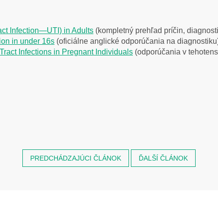
:
act Infection—UTI) in Adults
(kompletný prehľad príčin, diagnosti
ion in under 16s
(oficiálne anglické odporúčania na diagnostiku
act Infections in Pregnant Individuals
(odporúčania v tehotens
PREDCHÁDZAJÚCI ČLÁNOK
ĎALŠÍ ČLÁNOK