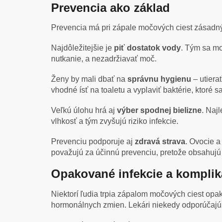
Prevencia ako základ
Prevencia má pri zápale močových ciest zásad
Najdôležitejšie je
piť dostatok vody
. Tým sa mo
nutkanie, a nezadržiavať moč.
Ženy by mali dbať na
správnu hygienu
– utiera
vhodné ísť na toaletu a vyplaviť baktérie, ktoré 
Veľkú úlohu hrá aj
výber spodnej bielizne
. Naj
vlhkosť a tým zvyšujú riziko infekcie.
Prevenciu podporuje aj
zdravá strava
. Ovocie a
považujú za účinnú prevenciu, pretože obsahujú 
Opakované infekcie a komplik
Niektorí ľudia trpia zápalom močových ciest op
hormonálnych zmien. Lekári niekedy odporúčajú p