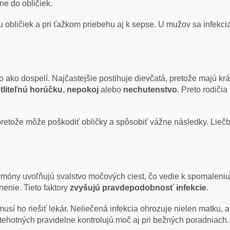
ne do obličiek.
 obličiek a pri ťažkom priebehu aj k sepse. U mužov sa infekc
 ako dospelí. Najčastejšie postihuje dievčatá, pretože majú krá
tliteľnú horúčku
,
nepokoj
alebo
nechutenstvo
. Preto rodiči
, pretože môže poškodiť obličky a spôsobiť vážne následky. Liečb
ormóny uvoľňujú svalstvo močových ciest, čo vedie k spomaleni
enie. Tieto faktory
zvyšujú pravdepodobnosť infekcie
.
sí ho riešiť lekár. Neliečená infekcia ohrozuje nielen matku, a
u tehotných pravidelne kontrolujú moč aj pri bežných poradniach.