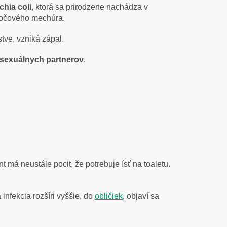
chia coli
, ktorá sa prirodzene nachádza v
 močového mechúra.
tve, vzniká zápal.
 sexuálnych partnerov
.
 má neustále pocit, že potrebuje ísť na toaletu.
infekcia rozšíri vyššie, do
obličiek
, objaví sa