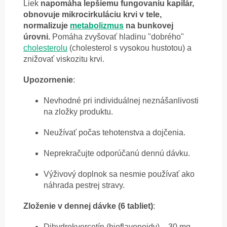
Liek
napomáha lepšiemu fungovaniu kapilár,
obnovuje mikrocirkuláciu krvi v tele,
normalizuje
metabolizmus
na bunkovej
úrovni.
Pomáha zvyšovať hladinu "dobrého"
cholesterolu
(cholesterol s vysokou hustotou) a
znižovať viskozitu krvi.
Upozornenie
:
Nevhodné pri individuálnej neznášanlivosti
na zložky produktu.
Neužívať počas tehotenstva a dojčenia.
Neprekračujte odporúčanú dennú dávku.
Výživový doplnok sa nesmie používať ako
náhrada pestrej stravy.
Zloženie v dennej dávke (6 tabliet)
:
Dihydrokvercetín (bioflavonoidy) – 30 mg