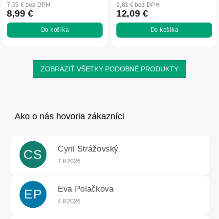
7,55 € bez DPH
9,83 € bez DPH
8,99 €
12,09 €
Do košíka
Do košíka
ZOBRAZIŤ VŠETKY PODOBNÉ PRODUKTY
Cyril Strážovský
CS
Hodnotenie obchodu je 5 z 5 hviezdičiek.
7.8.2026
Eva Polačkova
EP
Hodnotenie obchodu je 5 z 5 hviezdičiek.
4.8.2026