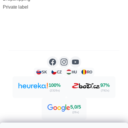
Private label
SK
CZ
HU
RO
100%
97%
(2326x)
(792x)
5,0/5
(26x)