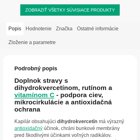
ZOBRAZIŤ VŠETKY SÚVISIACE PRODUKTY
Popis
Hodnotenie
Značka
Ostatné informácie
Zloženie a parametre
Podrobný popis
Doplnok stravy s
dihydrokvercetínom, rutínom a
vitamínom C
- podpora ciev,
mikrocirkulácie a antioxidačná
ochrana
Kapilár obsahujúci
dihydrokvercetín
má výrazný
antioxidačný
účinok, chráni bunkové membrány
pred škodlivými účinkami voľných radikálov.