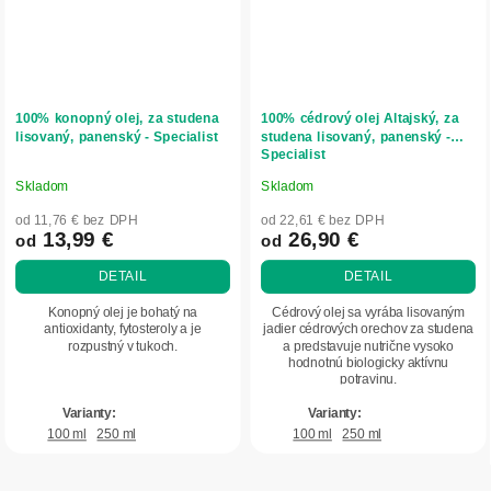
100% konopný olej, za studena
100% cédrový olej Altajský, za
lisovaný, panenský - Specialist
studena lisovaný, panenský -
Specialist
Skladom
Skladom
Priemerné
Priemerné
hodnotenie
hodnotenie
od 11,76 € bez DPH
od 22,61 € bez DPH
produktu
produktu
13,99 €
26,90 €
od
od
je
je
DETAIL
DETAIL
5,0
4,9
z
z
Konopný olej je bohatý na
Cédrový olej sa vyrába lisovaným
5
5
antioxidanty, fytosteroly a je
jadier cédrových orechov za studena
rozpustný v tukoch.
a predstavuje nutrične vysoko
hviezdičiek.
hviezdičiek.
hodnotnú biologicky aktívnu
potravinu.
100 ml
250 ml
100 ml
250 ml