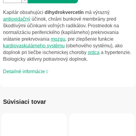
Kapilár obsahujúci
dihydrokvercetín
má výrazný
antioxidačný
účinok, chráni bunkové membrány pred
škodlivými účinkami voľných radikálov.
Prostriedok na
normalizáciu periferického (kapilárneho) prekrvovania
vrátanie prekrvovania
mozgu
, pre zlepšenie funkcie
kardiovaskulárneho systému
(obehového systému), ako
doplnok pri liečbe ischemickej choroby
srdca
a hypertenzie.
Biologicky aktívny potravinový doplnok.
Detailné informácie
Súvisiaci tovar