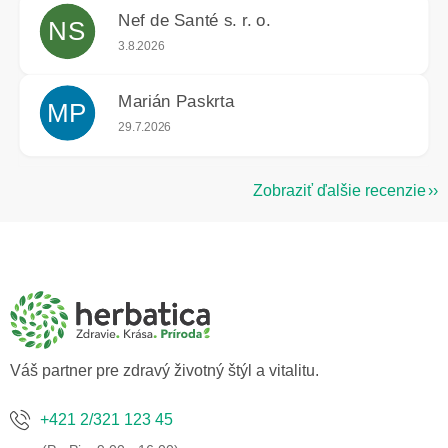
Nef de Santé s. r. o.
NS
Hodnotenie obchodu je 5 z 5 hviezdičiek.
3.8.2026
Marián Paskrta
MP
Hodnotenie obchodu je 5 z 5 hviezdičiek.
29.7.2026
Zobraziť ďalšie recenzie
Z
á
p
ä
t
i
e
Váš partner pre zdravý životný štýl a vitalitu.
+421 2/321 123 45