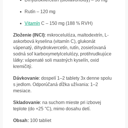
Rutín – 120 mg
Vitamín
C – 150 mg (188 % RVH)
Zloženie (INCI)
: mikrocelulóza, maltodextrín, L-
askorbová kyselina (vitamín C), glukonát
vápenatý, dihydrokvercetín, rutín, zosieťovaná
sodná soľ karboxymetylcelulózy, protihrudkujúce
látky: vápenaté soli mastných kyselín, oxid
kremičitý.
Dávkovanie
: dospelí 1–2 tablety 3x denne spolu
s jedlom. Odporúčaná dĺžka užívania: 1–2
mesiace.
Skladovanie
: na suchom mieste pri izbovej
teplote (do +25 °C), mimo dosahu detí.
Obsah:
100 tabliet