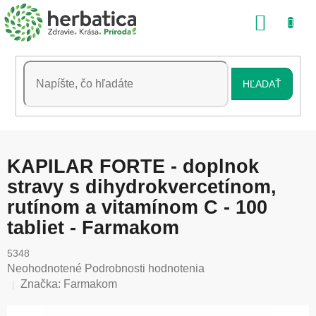
Prejsť
NÁKU
na
obsah
KOŠÍK
HĽADAŤ
KAPILAR FORTE - doplnok
stravy s dihydrokvercetínom,
rutínom a vitamínom C - 100
tabliet - Farmakom
5348
Priemerné
Neohodnotené
Podrobnosti hodnotenia
hodnotenie
Značka:
Farmakom
produktu
je