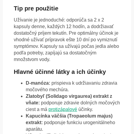
Tip pre použitie
Užívanie je jednoduché: odporúča sa 2 x 2
kapsuly denne, každých 12 hodín, a dodržiavať
dostatočný príjem tekutín. Pre optimálny účinok je
vhodné užívať prípravok ešte 10 dní po vymiznutí
symptómov. Kapsuly sa užívajú počas jedla alebo
podľa potreby, zapíjajú sa dostatočným
množstvom vody.
Hlavné účinné látky a ich účinky
D-manóza:
prispieva k udržiavaniu zdravia
močového mechúra.
Zlatobyľ (Solidago virgaurea) extrakt z
vňate:
podporuje zdravie dolných močových
ciest a má
protizápalové
účinky.
Kapucínka
väčšia (Tropaeolum majus)
extrakt:
podporuje funkciu urogenitálneho
aparátu.