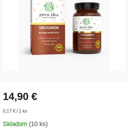
5
hviezdičiek.
14,90 €
Jednotková
0,17 € / 1 ks
cena:
Skladom
(10 ks)