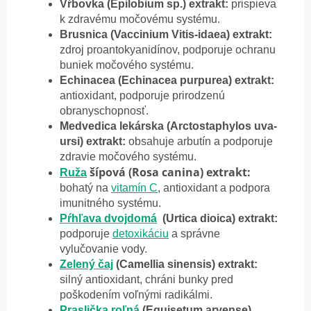
Vŕbovka (Epilobium sp.) extrakt:
prispieva
k zdravému močovému systému.
Brusnica (Vaccinium Vitis-idaea) extrakt:
zdroj proantokyanidínov, podporuje ochranu
buniek močového systému.
Echinacea (Echinacea purpurea) extrakt:
antioxidant, podporuje prirodzenú
obranyschopnosť.
Medvedica lekárska (Arctostaphylos uva-
ursi) extrakt:
obsahuje arbutín a podporuje
zdravie močového systému.
šípová (Rosa canina) extrakt:
Ruža
bohatý na
vitamín C
, antioxidant a podpora
imunitného systému.
Pŕhľava dvojdomá
(Urtica dioica) extrakt:
podporuje
detoxikáciu
a správne
vylučovanie vody.
Zelený čaj
(Camellia sinensis) extrakt:
silný antioxidant, chráni bunky pred
poškodením voľnými radikálmi.
Praslička roľná
(Equisetum arvense)