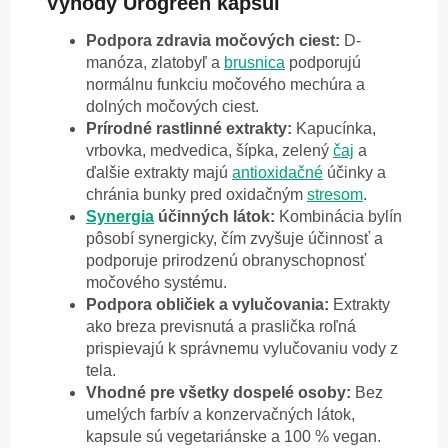
Výhody Urogreen kapsúl
Podpora zdravia močových ciest:
D-
manóza, zlatobyľ a
brusnica
podporujú
normálnu funkciu močového mechúra a
dolných močových ciest.
Prírodné rastlinné extrakty:
Kapucínka
,
vrbovka, medvedica, šípka, zelený
čaj
a
ďalšie extrakty majú
antioxidačné
účinky a
chránia bunky pred oxidačným
stresom
.
Synergia
účinných látok:
Kombinácia bylín
pôsobí synergicky, čím zvyšuje účinnosť a
podporuje prirodzenú obranyschopnosť
močového systému.
Podpora obličiek a vylučovania:
Extrakty
ako b
reza previsnutá
a p
raslička roľná
prispievajú k správnemu vylučovaniu vody z
tela.
Vhodné pre všetky dospelé osoby:
Bez
umelých farbív a konzervačných látok,
kapsule sú vegetariánske a 100 % vegan.