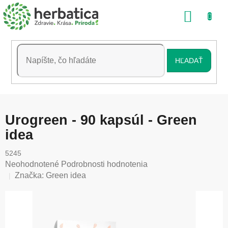
Prejsť
NÁKU
na
obsah
KOŠÍK
HĽADAŤ
Urogreen - 90 kapsúl - Green
idea
5245
Priemerné
Neohodnotené
Podrobnosti hodnotenia
hodnotenie
Značka:
Green idea
produktu
je
0,0
z