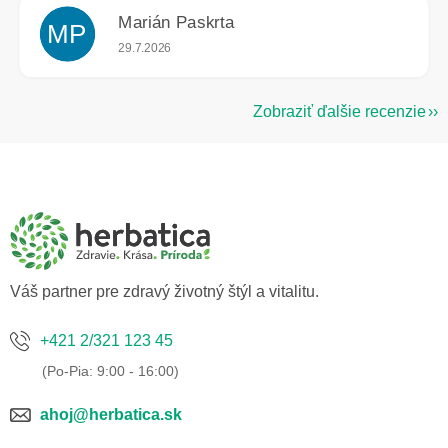
Marián Paskrta
MP
Hodnotenie obchodu je 5 z 5 hviezdičiek.
29.7.2026
Zobraziť ďalšie recenzie
Z
á
p
ä
t
i
e
Váš partner pre zdravý životný štýl a vitalitu.
+421 2/321 123 45
ahoj@herbatica.sk