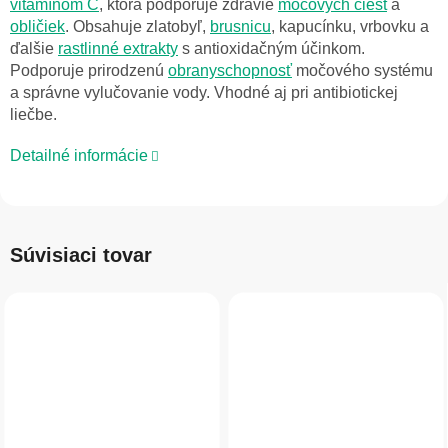
vitamínom C
, ktorá podporuje zdravie
močových ciest
a
obličiek
. Obsahuje
zlatobyľ,
brusnicu
, k
apucínku
, vrbovku a
ďalšie
rastlinné extrakty
s antioxidačným účinkom.
Podporuje prirodzenú
obranyschopnosť
močového systému
a správne vylučovanie vody. Vhodné aj pri antibiotickej
liečbe.
Detailné informácie
Súvisiaci tovar