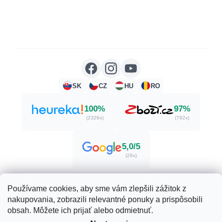
SK
CZ
HU
RO
100%
97%
(2326x)
(792x)
5,0/5
(26x)
Používame cookies, aby sme vám zlepšili zážitok z
nakupovania, zobrazili relevantné ponuky a prispôsobili
Vytvoril Shoptet
obsah. Môžete ich prijať alebo odmietnuť.