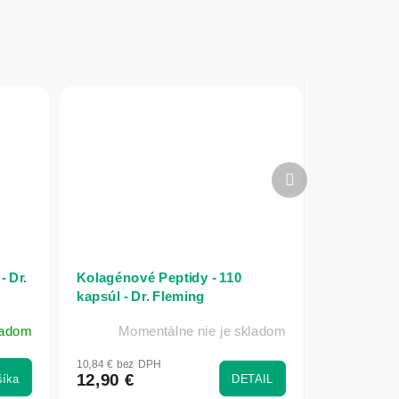
Ďalší
produkt
- Dr.
Kolagénové Peptidy - 110
kapsúl - Dr. Fleming
ladom
Momentálne nie je skladom
10,84 € bez DPH
12,90 €
šíka
DETAIL