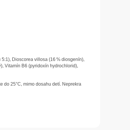
u 5:1), Dioscorea villosa (16 % diosgenín),
), Vitamín B6 (pyridoxín hydrochlorid),
ote do 25°C, mimo dosahu detí. Neprekra