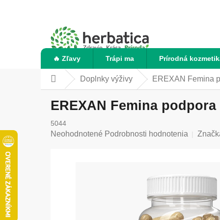
Prejsť
na
obsah
🔥 Zľavy
Trápi ma
Prírodná kozmetik
Doplnky výživy
EREXAN Femina pod
Domov
EREXAN Femina podpora ho
5044
Priemerné
Neohodnotené
Podrobnosti hodnotenia
Značk
hodnotenie
produktu
je
0,0
z
5
hviezdičiek.