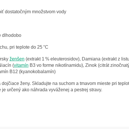
piť dostatočným množstvom vody
e dlhodobo
hu, pri teplote do 25 °C
írsky
ženšen
(extrakt 1 % eleuterosidov), Damiana (extrakt z list
Niacín (
vitamín
B3 vo forme nikotínamidu), Zinok (citrát zinočnatý
itamín B12 (kyanokobalamín)
a dojčiace ženy. Skladujte na suchom a tmavom mieste pri tepl
je určený ako náhrada vyváženej a pestrej stravy.