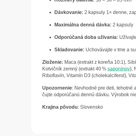
Dávkovanie:
2 kapsuly 1× denne, za
Maximálna denná dávka:
2 kapsuly
Odporúčaná doba užívania:
Užívajt
Skladovanie:
Uchovávajte v tme a suc
Zloženie:
Maca (extrakt z koreňa 10:1), Sib
Kotvičník zemný (extrakt 40 %
saponínov
), 
Riboflavín, Vitamín D3 (cholekalciferol), V
Upozornenie
:
Nevhodné pre deti, tehotné 
čujte odporúčanú dennú dávku. Výrobok nie 
Krajina pôvodu
: Slovensko