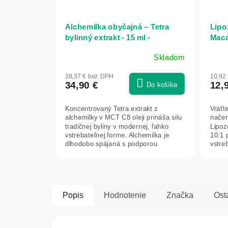
Alchemilka obyčajná – Tetra
Lipo
bylinný extrakt - 15 ml -
Maca
Naturmeda
Skladom
28,37 € bez DPH
10,92
34,90 €
12,
Do košíka
Koncentrovaný Tetra extrakt z
Vráťt
alchemilky v MCT C8 oleji prináša silu
načer
tradičnej byliny v modernej, ľahko
Lipoz
vstrebateľnej forme. Alchemilka je
10:1 
dlhodobo spájaná s podporou
vstre
ženského...
žalúdo
Popis
Hodnotenie
Značka
Ost