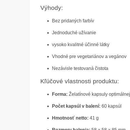
Výhody:
Bez pridaných farbív
Jednoduché užívanie
vysoko kvalitné účinné látky
Vhodné pre vegetariánov a vegánov
Nezávisle testovaná čistota
Kľúčové vlastnosti produktu:
Forma:
Želatínové kapsuly optimálnej
Počet kapsúl v balení:
60 kapsúl
Hmotnosť netto:
41 g
Rozmery balenia:
58 × 58 × 85 mm