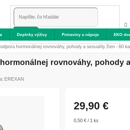
HĽADAŤ
a
Doplnky výživy
Potraviny a nápoje
EKO do
pora hormonálnej rovnováhy, pohody a sexuality žien - 60 ka
rmonálnej rovnováhy, pohody a se
a:
EREXAN
29,90 €
Jednotková
0,50 € / 1 ks
cena: