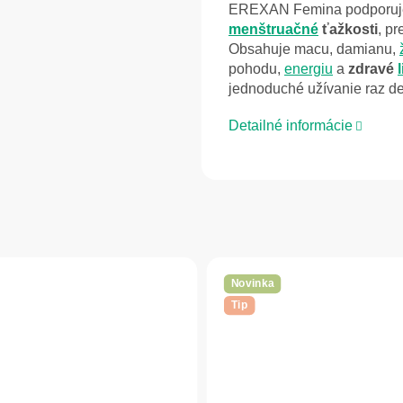
EREXAN Femina podporu
menštruačné
ťažkosti
, p
Obsahuje macu, damianu,
pohodu,
energiu
a
zdravé
jednoduché užívanie raz d
Detailné informácie
Novinka
Tip