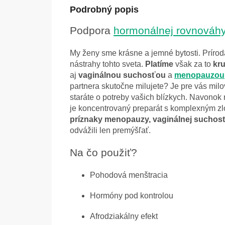
Podrobný popis
Podpora
hormonálnej rovnováh
My ženy sme krásne a jemné bytosti. Príro
nástrahy tohto sveta.
Platíme
však za to
kr
aj
vaginálnou suchosťou
a
menopauzou
partnera skutočne milujete? Je pre vás mil
staráte o potreby vašich blízkych. Navonok
je koncentrovaný preparát s komplexným z
príznaky menopauzy, vaginálnej suchost
odvážili len premýšľať.
Na čo použiť?
Pohodová menštracia
Hormóny pod kontrolou
Afrodziakálny efekt