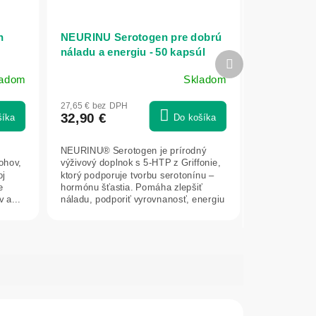
h
NEURINU Serotogen pre dobrú
náladu a energiu - 50 kapsúl
Ďalší
produkt
ladom
Skladom
27,65 € bez DPH
32,90 €
šíka
Do košíka
NEURINU® Serotogen je prírodný
ohov,
výživový doplnok s 5-HTP z Griffonie,
oj
ktorý podporuje tvorbu serotonínu –
e
hormónu šťastia. Pomáha zlepšiť
 a...
náladu, podporiť vyrovnanosť, energiu
a...