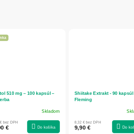
nka
itol 510 mg – 100 kapsúl –
Shiitake Extrakt - 90 kapsúl 
erba
Fleming
Skladom
Sk
 € bez DPH
8,32 € bez DPH
90 €
9,90 €
Do košíka
Do ko