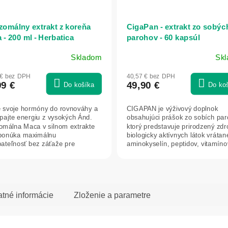
zomálny extrakt z koreňa
CigaPan - extrakt zo sobýc
 - 200 ml - Herbatica
parohov - 60 kapsúl
Skladom
Sk
Priemerné
hodnotenie
 € bez DPH
40,57 € bez DPH
produktu
99 €
49,90 €
Do košíka
Do ko
je
5,0
e svoje hormóny do rovnováhy a
CIGAPAN je výživový doplnok
z
pajte energiu z vysokých Ánd.
obsahujúci prášok zo sobích par
5
omálna Maca v silnom extrakte
ktorý predstavuje prirodzený zdr
hviezdičiek.
ponúka maximálnu
biologicky aktívnych látok vrátan
bateľnosť bez záťaže pre
aminokyselín, peptidov, vitamínov
k. Ideálna...
atné informácie
Zloženie a parametre