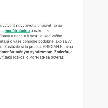
tvoriť nový život a pripraviť ho na
v s
menštruáciou
a nakoniec
e únavu a nechuť k sexu, aj keď vášho
stará
o vaše pohodlie podobne, ako sa vy
ťou. Zaslúžite si to predsa. EREXAN Femina
edmenštruačným syndrómom
.
Zmierňuje
ť takú rozkoš, o ktorej ste sa doteraz