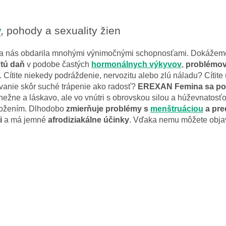
y
, pohody a sexuality žien
da nás obdarila mnohými výnimočnými schopnosťami. Dokážeme vy
utú daň
v podobe častých
hormonálnych výkyvov
,
problémo
. Cítite niekedy podráždenie, nervozitu alebo zlú náladu? Cítit
ovanie skôr suché trápenie ako radosť?
EREXAN Femina sa po
 nežne a láskavo, ale vo vnútri s obrovskou silou a húževnatos
ložením. Dlhodobo
zmierňuje problémy s
menštruáciou
a pr
i
a má jemné
afrodiziakálne účinky
. Vďaka nemu môžete objavi