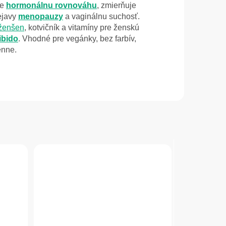
je
hormonálnu rovnováhu
, zmierňuje
rejavy
menopauzy
a vaginálnu suchosť.
ženšen
, kotvičník a vitamíny pre ženskú
libido
. Vhodné pre vegánky, bez farbív,
enne.