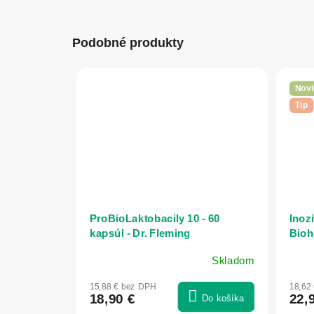
Podobné produkty
Novi
Tip
ProBioLaktobacily 10 - 60
Inoz
kapsúl - Dr. Fleming
Bioh
Skladom
15,88 € bez DPH
18,62
18,90 €
22,
Do košíka