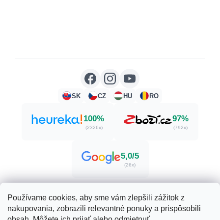
SK
CZ
HU
RO
100%
97%
(2326x)
(792x)
5,0/5
(26x)
Používame cookies, aby sme vám zlepšili zážitok z
nakupovania, zobrazili relevantné ponuky a prispôsobili
Vytvoril Shoptet
obsah. Môžete ich prijať alebo odmietnuť.