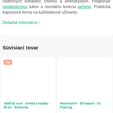
rastlinných extraktov, cholínu a aminokyselín. Podporuje
metabolizmus
tukov a normálnu funkciu
pečene
. Praktická
kapsulová forma na každodenné užívanie.
Detailné informácie
Súvisiaci tovar
Tip
Jablčný ocot - tinktúra kvapky -
Resveratrol - 60 kapsúl - Dr.
50 ml - Bioherba
Fleming