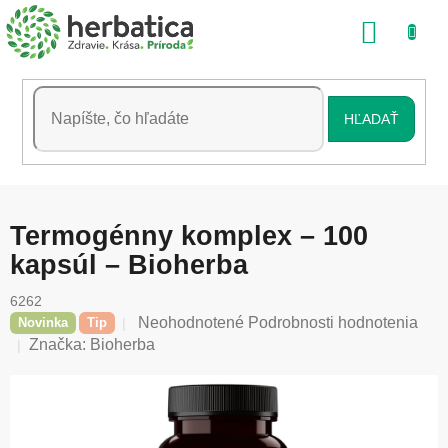
Prejsť
NÁKU
na
obsah
KOŠÍK
HĽADAŤ
Termogénny komplex – 100
kapsúl – Bioherba
6262
Priemerné
Neohodnotené
Podrobnosti hodnotenia
Novinka
Tip
hodnotenie
Značka:
Bioherba
produktu
je
0,0
z