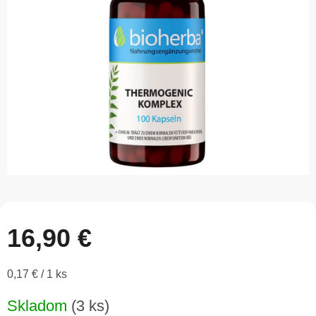
5
hviezdičiek.
16,90 €
Jednotková
0,17 € / 1 ks
cena:
Skladom
(3 ks)