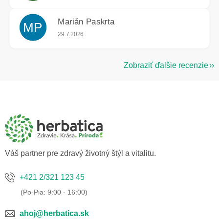
Marián Paskrta
MP
Hodnotenie obchodu je 5 z 5 hviezdičiek.
29.7.2026
Zobraziť ďalšie recenzie
Z
á
p
ä
t
i
e
Váš partner pre zdravý životný štýl a vitalitu.
+421 2/321 123 45
ahoj@herbatica.sk