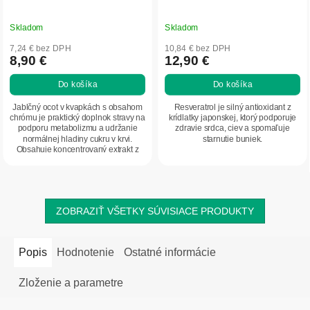
Skladom
Skladom
7,24 € bez DPH
10,84 € bez DPH
8,90 €
12,90 €
Do košíka
Do košíka
Jablčný ocot v kvapkách s obsahom
Resveratrol je silný antioxidant z
chrómu je praktický doplnok stravy na
krídlatky japonskej, ktorý podporuje
podporu metabolizmu a udržanie
zdravie srdca, ciev a spomaľuje
normálnej hladiny cukru v krvi.
starnutie buniek.
Obsahuje koncentrovaný extrakt z
jablčného...
ZOBRAZIŤ VŠETKY SÚVISIACE PRODUKTY
Popis
Hodnotenie
Ostatné informácie
Zloženie a parametre