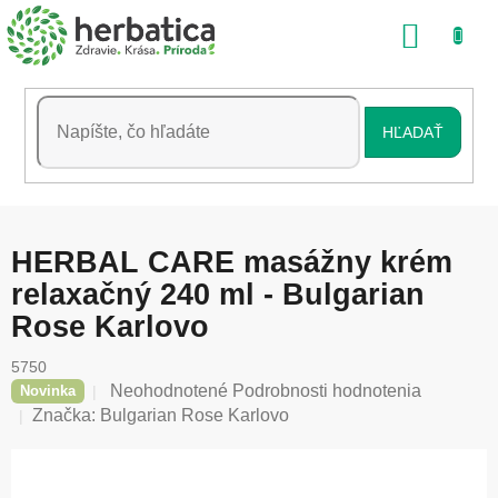
Prejsť
NÁKU
na
obsah
KOŠÍK
HĽADAŤ
HERBAL CARE masážny krém
relaxačný 240 ml - Bulgarian
Rose Karlovo
5750
Priemerné
Neohodnotené
Podrobnosti hodnotenia
Novinka
hodnotenie
Značka:
Bulgarian Rose Karlovo
produktu
je
0,0