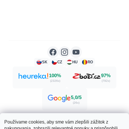
SK
CZ
HU
RO
100%
97%
(2326x)
(792x)
5,0/5
(26x)
Používame cookies, aby sme vám zlepšili zážitok z
nakupovania, zobrazili relevantné ponuky a prispôsobili