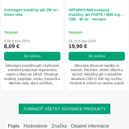
Artroregen masážny gél 250 ml -
ARTHROCANN konopný
Green idea
masážny gél FORTE+1800 mg
CBD - 90 ml - Annabis
Skladom
Skladom
6,58 € bez DPH
16,18 € bez DPH
8,09 €
19,90 €
Do košíka
Do košíka
Artroregen masážny gél s bylinnými
Obrovská úľava od napätia vo
extraktmi podporuje regeneráciu
svaloch, šľachách, chrbte, kĺboch a
svalov a kĺbov po záťaži. Obsahuje
väzoch. Masážny gél s najvyšším
kostihoj, pagaštan, arniku, ľubovník a
obsahom CBD (1 800 mg) na trhu.
éterické oleje, ktoré uvoľňujú,...
Výrobok je určený na lokálnu masáž
postihnutej...
ZOBRAZIŤ VŠETKY SÚVISIACE PRODUKTY
Popis
Hodnotenie
Značka
Ostatné informácie