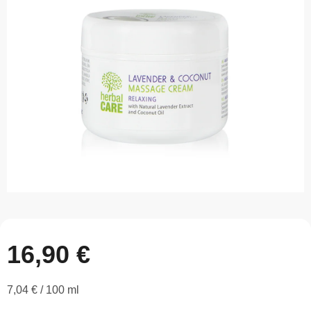
z
5
hviezdičiek.
16,90 €
Jednotková
7,04 € / 100 ml
cena: