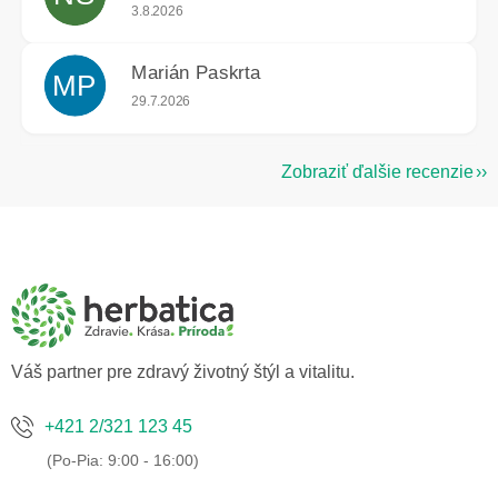
Hodnotenie obchodu je 5 z 5 hviezdičiek.
3.8.2026
Marián Paskrta
MP
Hodnotenie obchodu je 5 z 5 hviezdičiek.
29.7.2026
Zobraziť ďalšie recenzie
Z
á
p
ä
t
i
e
Váš partner pre zdravý životný štýl a vitalitu.
+421 2/321 123 45