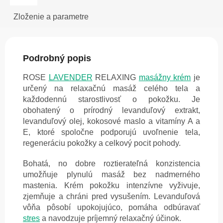
Zloženie a parametre
Podrobný popis
ROSE
LAVENDER
RELAXING
masážny krém
je
určený na relaxačnú masáž celého tela a
každodennú starostlivosť o pokožku. Je
obohatený o prírodný levanduľový extrakt,
levanduľový olej, kokosové maslo a vitamíny A a
E, ktoré spoločne podporujú uvoľnenie tela,
regeneráciu pokožky a celkový pocit pohody.
Bohatá, no dobre roztierateľná konzistencia
umožňuje plynulú masáž bez nadmerného
mastenia. Krém pokožku intenzívne vyživuje,
zjemňuje a chráni pred vysušením. Levanduľová
vôňa pôsobí upokojujúco, pomáha odbúravať
stres
a navodzuje príjemný relaxačný účinok.