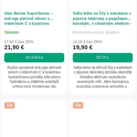
Skin Revive SuperSerum –
Sofia krém na žily s extraktom z
anti‑age pleťové sérum s
pijavice lekárskej a pagaštanom
vitamínom C a kyselinou
konským, s chladivým efektom -
hyalurónovou - 50 ml - Herbatica
150 ml - Herbatica
Skladom
Momentálne nie je skladom
Priemerné
Priemerné
hodnotenie
hodnotenie
17,80 € bez DPH
16,18 € bez DPH
produktu
produktu
21,90 €
19,90 €
je
je
Do košíka
DETAIL
5,0
5,0
z
z
Ručne vyrobené anti-age pleťové
Sofia krém na kŕčové žily s extraktom
5
5
sérum s vitamínom C a kyselinou
z pijavice lekárskej prináša okamžitý
hyalurónovou prináša intenzívnu
chladivý efekt pre osvieženie
hviezdičiek.
hviezdičiek.
hydratáciu a viditeľne sviežejší
unavených nôh. Jeho tonizujúca
vzhľad pleti. Kombinuje silu
receptúra podporuje pohodlie a...
antioxidantov a...
Tip
Tip