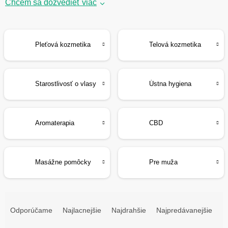
Chcem sa dozvedieť viac
Pleťová kozmetika
Telová kozmetika
Starostlivosť o vlasy
Ústna hygiena
Aromaterapia
CBD
Masážne pomôcky
Pre muža
R
a
Odporúčame
Najlacnejšie
Najdrahšie
Najpredávanejšie
d