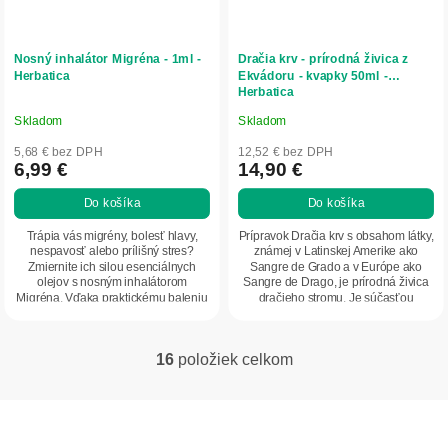
Nosný inhalátor Migréna - 1ml -
Dračia krv - prírodná živica z
Herbatica
Ekvádoru - kvapky 50ml -
Herbatica
Skladom
Skladom
Priemerné
Priemerné
hodnotenie
hodnotenie
5,68 € bez DPH
12,52 € bez DPH
produktu
produktu
6,99 €
14,90 €
je
je
Do košíka
Do košíka
5,0
5,0
z
z
Trápia vás migrény, bolesť hlavy,
Prípravok Dračia krv s obsahom látky,
5
5
nespavosť alebo prílišný stres?
známej v Latinskej Amerike ako
Zmiernite ich silou esenciálnych
Sangre de Grado a v Európe ako
hviezdičiek.
hviezdičiek.
olejov s nosným inhalátorom
Sangre de Drago, je prírodná živica
Migréna. Vďaka praktickému baleniu
dračieho stromu. Je súčasťou
vo forme...
tradičnej...
16
položiek celkom
O
v
l
Z
á
á
d