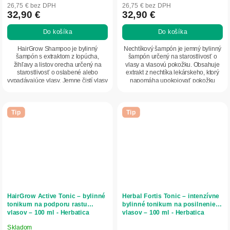
hodnotenie
hodnotenie
26,75 € bez DPH
26,75 € bez DPH
produktu
produktu
32,90 €
32,90 €
je
je
Do košíka
Do košíka
5,0
5,0
z
z
HairGrow Shampoo je bylinný
Nechtíkový šampón je jemný bylinný
5
5
šampón s extraktom z lopúcha,
šampón určený na starostlivosť o
žihľavy a listov orecha určený na
vlasy a vlasovú pokožku. Obsahuje
hviezdičiek.
hviezdičiek.
starostlivosť o oslabené alebo
extrakt z nechtíka lekárskeho, ktorý
vypadávajúce vlasy. Jemne čistí vlasy
napomáha upokojovať pokožku
a vlasovú...
hlavy a...
Tip
Tip
HairGrow Active Tonic – bylinné
Herbal Fortis Tonic – intenzívne
tonikum na podporu rastu
bylinné tonikum na posilnenie
vlasov – 100 ml - Herbatica
vlasov – 100 ml - Herbatica
Skladom
Priemerné