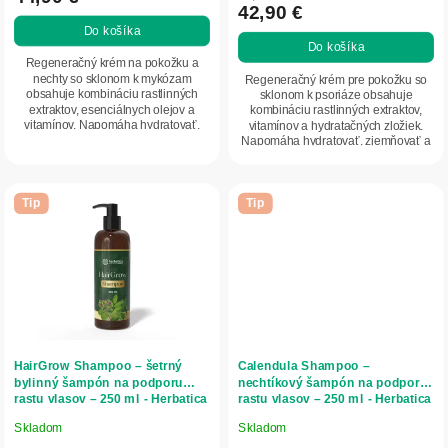
42,90 €
je
Do košíka
5,0
Do košíka
z
Regeneračný krém na pokožku a
5
nechty so sklonom k mykózam
Regeneračný krém pre pokožku so
obsahuje kombináciu rastlinných
sklonom k psoriáze obsahuje
hviezdičiek.
extraktov, esenciálnych olejov a
kombináciu rastlinných extraktov,
vitamínov. Napomáha hydratovať,
vitamínov a hydratačných zložiek.
zjemňovať a upokojovať...
Napomáha hydratovať, zjemňovať a
upokojovať...
Tip
Tip
HairGrow Shampoo – šetrný
Calendula Shampoo –
bylinný šampón na podporu
nechtíkový šampón na podporu
rastu vlasov – 250 ml - Herbatica
rastu vlasov – 250 ml - Herbatica
Skladom
Skladom
Priemerné
Priemerné