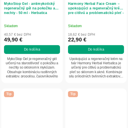
MykoStop Gel - antimykotický
Harmony Herbal Face Cream –
regeneračný gél na pokožku a
upokojujúci a regeneračný krém
nechty - 50 ml - Herbatica
pre citlivú a problematickú pleť -
50 ml - Herbatica
Skladom
Skladom
40,57 € bez DPH
18,62 € bez DPH
49,90 €
22,90 €
Do košíka
Do košíka
MykoStop Gel je regeneračný gél
Upokojujúci a regeneračný krém na
určený na starostlivosť o pokožku a
tvár Harmony Herbal Herbatica je
nechty so sklonom k mykózam.
určený pre citlivú a problematickú
Obsahuje kombináciu rastlinných
pleť so sklonom k akné. Kombinuje
extraktov, propolisu, čajovníkového
silu prírodných bylinných extraktov,...
oleja a...
Tip
Tip