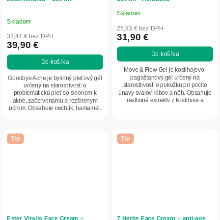
Herbatica
Skladom
Priemerné
Skladom
hodnotenie
25,93 € bez DPH
produktu
31,90 €
32,44 € bez DPH
39,90 €
je
Do košíka
5,0
Do košíka
z
Move & Flow Gel je kostihojovo-
5
pagaštanový gél určený na
Goodbye Acne je bylinný pleťový gél
starostlivosť o pokožku pri pocite
určený na starostlivosť o
hviezdičiek.
únavy svalov, kĺbov a nôh. Obsahuje
problematickú pleť so sklonom k
rastlinné extrakty z kostihoja a
akné, začervenaniu a rozšíreným
pagaštanu...
pórom. Obsahuje nechtík, hamamel,
propolis a...
Tip
Tip
Ester Vitalis Face Cream –
7 Herbs Face Cream – anti-age