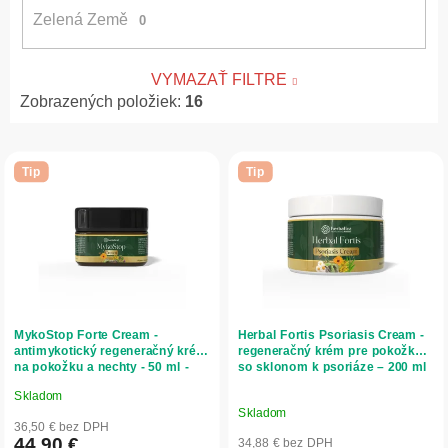
Zelená Země
0
VYMAZAŤ FILTRE
Zobrazených položiek:
16
V
ý
Tip
Tip
p
i
s
p
r
o
d
MykoStop Forte Cream -
Herbal Fortis Psoriasis Cream -
u
antimykotický regeneračný krém
regeneračný krém pre pokožku
na pokožku a nechty - 50 ml -
so sklonom k psoriáze – 200 ml
k
Herbatica
- Herbatica
t
Skladom
Priemerné
o
Skladom
hodnotenie
36,50 € bez DPH
v
produktu
44,90 €
34,88 € bez DPH