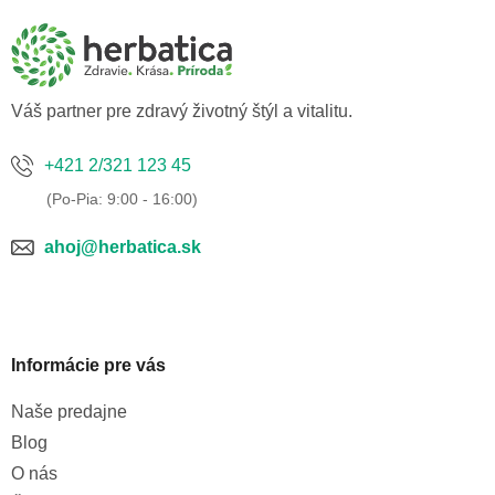
p
a
ä
c
t
i
i
e
p
e
Váš partner pre zdravý životný štýl a vitalitu.
r
v
k
+421 2/321 123 45
y
v
ý
p
ahoj@herbatica.sk
i
s
u
Informácie pre vás
Naše predajne
Blog
O nás