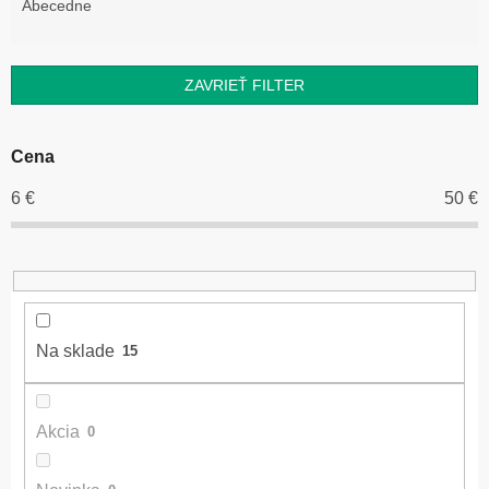
e
Abecedne
n
i
e
ZAVRIEŤ FILTER
p
r
o
Cena
d
u
6
€
50
€
k
t
o
v
Na sklade
15
Akcia
0