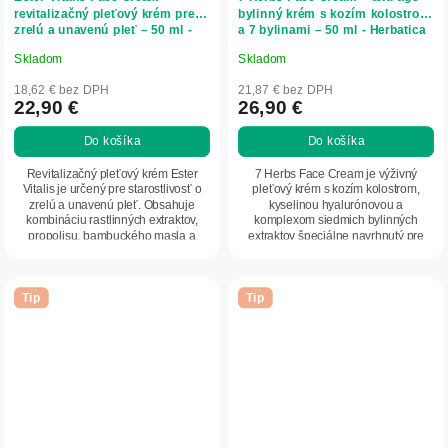
revitalizačný pleťový krém pre
bylinný krém s kozím kolostrom
zrelú a unavenú pleť – 50 ml -
a 7 bylinami – 50 ml - Herbatica
Herbatica
Skladom
Skladom
Priemerné
Priemerné
hodnotenie
hodnotenie
18,62 € bez DPH
21,87 € bez DPH
produktu
produktu
22,90 €
26,90 €
je
je
Do košíka
Do košíka
5,0
5,0
z
z
Revitalizačný pleťový krém Ester
7 Herbs Face Cream je výživný
5
5
Vitalis je určený pre starostlivosť o
pleťový krém s kozím kolostrom,
zrelú a unavenú pleť. Obsahuje
kyselinou hyalurónovou a
hviezdičiek.
hviezdičiek.
kombináciu rastlinných extraktov,
komplexom siedmich bylinných
propolisu, bambuckého masla a
extraktov špeciálne navrhnutý pre
vitamínov C...
dennú starostlivosť o...
Tip
Tip