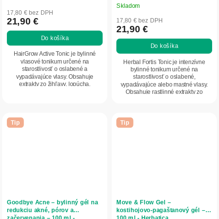
Skladom
hodnotenie
17,80 € bez DPH
produktu
21,90 €
17,80 € bez DPH
21,90 €
je
Do košíka
5,0
Do košíka
z
HairGrow Active Tonic je bylinné
5
vlasové tonikum určené na
Herbal Fortis Tonic je intenzívne
starostlivosť o oslabené a
bylinné tonikum určené na
hviezdičiek.
vypadávajúce vlasy. Obsahuje
starostlivosť o oslabené,
extrakty zo žihľavy, lopúcha,
vypadávajúce alebo mastné vlasy.
hamamelu a listov orecha, ktoré...
Obsahuje rastlinné extrakty zo
žihľavy, lopúcha, nechtíka,...
Tip
Tip
Goodbye Acne – bylinný gél na
Move & Flow Gel –
redukciu akné, pórov a
kostihojovo‑pagaštanový gél –
začervenania – 100 ml -
100 ml - Herbatica