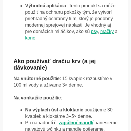
Výhodná aplikácia:
Tento produkt sa môže
použiť na ochranu pokožky tým, že vytvorí
priehľadný ochranný film, ktorý je podobný
modernej sprejovej náplasti. Je vhodný aj
pre domácich miláčikov, ako sú
psy
,
mačky
a
kone
.
Ako používať dračiu krv (a jej
dávkovanie)
Na vnútorné použitie:
15 kvapiek rozpustíme v
100 ml vody a užívame 3× denne.
Na vonkajšie použitie:
Na výplach úst a kloktanie
použijeme 30
kvapiek a kloktáme 3–5× denne.
Pri napadnutí či
zapálení mandlí
nanesieme
na vatovú tyčinku a mandle potierame.