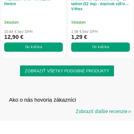
Herbin
tabliet (52 mg) - doplnok výživy -
Vifitex
Skladom
Skladom
10,84 € bez DPH
1,08 € bez DPH
12,90 €
1,29 €
Do košíka
Do košíka
ZOBRAZIŤ VŠETKY PODOBNÉ PRODUKTY
Zobraziť ďalšie recenzie
Z
á