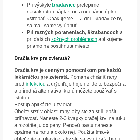
Pri výskyte
bradavice
prelepíme
nasiaknutou náplasťou a necháme úplne
vstrebať. Opakujeme 1–3 dni. Bradavice by
sa mali samé vylúpnuť.
Pri rezných poraneniach, škrabancoch
a
pri ďalších
kožných problémoch
aplikujeme
priamo na postihnuté miesto.
Dračia krv pre zvieratá?
Dračia krv je cenným pomocníkom pre každú
lekárničku pre zvieratá.
Pomáha chrániť rany
pred
infekciou
a urýchľuje hojenie. Je to bezpečná
a prírodná alternatíva, ktorú môžete používať s
istotou.
Postup aplikácie u zvierat:
Ohoľte srsť v oblasti rany, aby ste zaistili lepšiu
priľnavosť. Naneste 2-3 kvapky dračej krvi na ruku
a rozotrite ju do peny. Penovú pastu naneste
opatrne na ranu a okolo nej. Použite tmavé
oblečenie a rukavice, aby ste sa vyhli zafarbeniu.