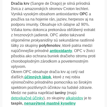
Dračia krv
(Sangre de Drago) je silná prírodná
živica z amazonských stromov Croton lechleri.
Vyniká vysokým obsahom antioxidantov
OPC
a
používa sa na hojenie rán, jaziev, herpesov aj na
podporu imunity. Obsahuje ich údajne až 90%.
Vďaka tomu dokonca prekonáva obľúbený extrakt
z hroznových jadierok. OPC alebo takzvané
oligomérne prokyanidíny
sú sekundárne rastlinné
látky zo skupiny
polyfenolov
, ktoré patria medzi
najúčinnejšie prírodné
antioxidanty
. OPC v živici
pôsobia ako ochrana buniek dračieho stromu proti
choroboplodným zárodkom a poveternostným
vplyvom.
Okrem OPC obsahuje dračia krv aj celý rad
ďalších
účinných látok
, ktoré z nej robia
výnimočného prírodného pomocníka so širokým
spektrom pozitívnych účinkov na ľudské zdravie.
Medzi ne patria napríklad
taníny
(majú
detoxikačné účinky
), zo skupiny
alkaloidov
je to
taspín,
nenasýtené mastné kyseliny