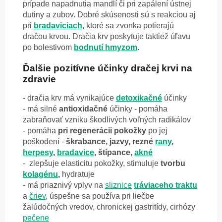
prípade napadnutia mandlí či pri zapálení ústnej
dutiny a zubov. Dobré skúsenosti sú s reakciou aj
pri
bradaviciach
, ktoré sa zvonka potierajú
dračou krvou. Dračia krv poskytuje taktiež úľavu
po bolestivom
bodnutí hmyzom
.
Ďalšie pozitívne účinky dračej krvi na
zdravie
- dračia krv má vynikajúce
detoxikačné
účinky
- má silné
antioxidačné
účinky - pomáha
zabraňovať vzniku škodlivých voľných radikálov
-
pomáha
pri regenerácii pokožky
po jej
poškodení -
škrabance, jazvy, rezné
rany
,
herpesy
,
bradavice
, štípance,
akné
-
zlepšuje elasticitu pokožky,
stimuluje
tvorbu
kolagénu
,
hydratuje
- má priaznivý vplyv na
sliznice
tráviaceho traktu
a
čriev
, úspešne sa používa pri liečbe
žalúdočných vredov,
chronickej gastritídy, cirhózy
pečene