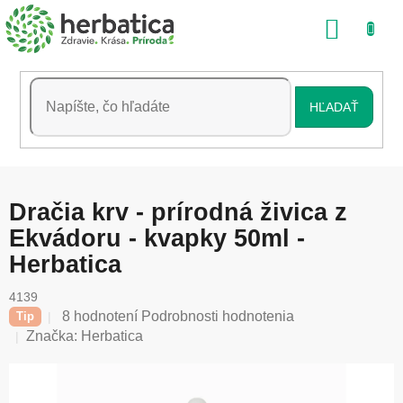
Prejsť
NÁKU
na
obsah
KOŠÍK
HĽADAŤ
Dračia krv - prírodná živica z
Ekvádoru - kvapky 50ml -
Herbatica
4139
Priemerné
8 hodnotení
Podrobnosti hodnotenia
Tip
hodnotenie
Značka:
Herbatica
produktu
je
5,0