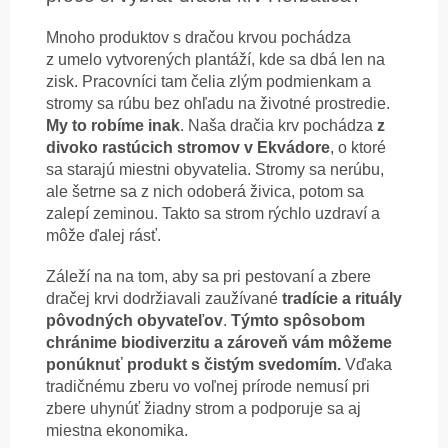
Mnoho produktov s dračou krvou pochádza
z umelo vytvorených plantáží, kde sa dbá len na
zisk. Pracovníci tam čelia zlým podmienkam a
stromy sa rúbu bez ohľadu na životné prostredie.
My to robíme inak
. Naša dračia krv pochádza
z
divoko rastúcich stromov v Ekvádore
, o ktoré
sa starajú miestni obyvatelia. Stromy sa nerúbu,
ale šetrne sa z nich odoberá živica, potom sa
zalepí zeminou. Takto sa strom rýchlo uzdraví a
môže ďalej rásť.
Záleží na na tom, aby sa pri pestovaní a zbere
dračej krvi dodržiavali zaužívané
tradície a rituály
pôvodných obyvateľov
.
Týmto spôsobom
chránime biodiverzitu a zároveň vám môžeme
ponúknuť produkt s čistým svedomím.
Vďaka
tradičnému zberu vo voľnej prírode nemusí pri
zbere uhynúť žiadny strom a podporuje sa aj
miestna ekonomika.