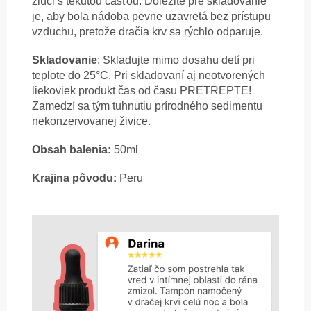
zlúči s tekutou časťou. Dôležité pre skladovanie
je, aby bola nádoba pevne uzavretá bez prístupu
vzduchu, pretože dračia krv sa rýchlo odparuje.
Skladovanie
: Skladujte mimo dosahu detí pri
teplote do 25°C. Pri skladovaní aj neotvorených
liekoviek produkt čas od času PRETREPTE!
Zamedzí sa tým tuhnutiu prírodného sedimentu
nekonzervovanej živice.
Obsah balenia:
50ml
Krajina pôvodu:
Peru