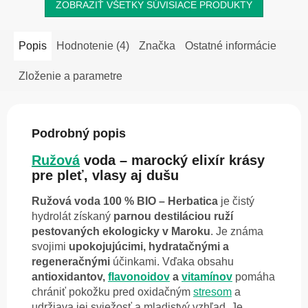
ZOBRAZIŤ VŠETKY SÚVISIACE PRODUKTY
Popis
Hodnotenie (4)
Značka
Ostatné informácie
Zloženie a parametre
Podrobný popis
Ružová
voda – marocký elixír krásy
pre pleť, vlasy aj dušu
Ružová voda 100 % BIO – Herbatica
je čistý
hydrolát získaný
parnou destiláciou ruží
pestovaných ekologicky v Maroku
. Je známa
svojimi
upokojujúcimi, hydratačnými a
regeneračnými
účinkami. Vďaka obsahu
antioxidantov,
flavonoidov
a
vitamínov
pomáha
chrániť pokožku pred oxidačným
stresom
a
udržiava jej sviežosť a mladistvý vzhľad. Je