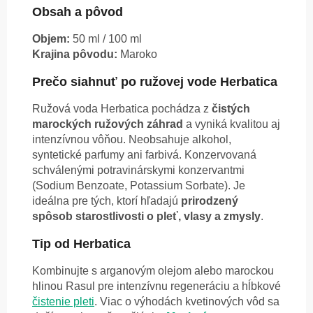
Obsah a pôvod
Objem:
50 ml / 100 ml
Krajina pôvodu:
Maroko
Prečo siahnuť po ružovej vode Herbatica
Ružová voda Herbatica pochádza z
čistých
marockých ružových záhrad
a vyniká kvalitou aj
intenzívnou vôňou. Neobsahuje alkohol,
syntetické parfumy ani farbivá. Konzervovaná
schválenými potravinárskymi konzervantmi
(
Sodium Benzoate, Potassium Sorbate). Je
ideálna pre tých, ktorí hľadajú
prirodzený
spôsob starostlivosti o pleť, vlasy a zmysly
.
Tip od Herbatica
Kombinujte s arganovým olejom alebo marockou
hlinou Rasul pre intenzívnu regeneráciu a hĺbkové
čistenie pleti
. Viac o výhodách kvetinových vôd sa