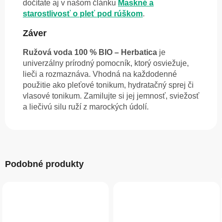
dočítate aj v našom článku
Maskné a
starostlivosť o pleť pod rúškom
.
Záver
Ružová voda 100 % BIO – Herbatica
je
univerzálny prírodný pomocník, ktorý osviežuje,
lieči a rozmaznáva. Vhodná na každodenné
použitie ako pleťové tonikum, hydratačný sprej či
vlasové tonikum. Zamilujte si jej jemnosť, sviežosť
a liečivú silu ruží z marockých údolí.
Podobné produkty