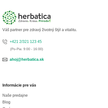
á
p
ä
t
i
e
Váš partner pre zdravý životný štýl a vitalitu.
+421 2/321 123 45
ahoj@herbatica.sk
Informácie pre vás
Naše predajne
Blog