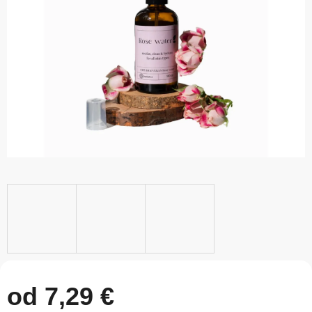
5
hviezdičiek.
od
7,29 €