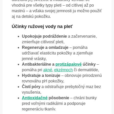
vhodná pre všetky typy pleti – od citlivej až po
mastnú – a vďaka svojej jemnosti ju možno použiť
aj na detskú pokožku.
Účinky ružovej vody na pleť
Upokojuje podráždenie
a začervenanie,
zmierňuje citlivosť pleti,
Regeneruje a omladzuje
– pomáha
udržiavať elasticitu pokožky a zjemňuje
jemné vrásky,
Antibakteriálne a
protizápalové
účinky
–
pomáha pri
akné
,
ekzémoch
či dermatitíde,
Hydratuje a tonizuje
– obnovuje prirodzenú
rovnováhu pH pokožky,
Čistí póry
a odstraňuje prebytočný maz bez
vysušenia,
Antioxidačné
pôsobenie
– chráni bunky
pred voľnými radikálmi a podporuje
regeneráciu tkanív.