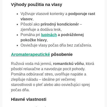
Výhody použitia na vlasy
Vyživuje vlasové korienky a
podporuje rast
vlasov
,
Pôsobí ako
prírodný kondicionér
–
zjemňuje a dodáva lesk,
Pomáha pri
lupinách
a podráždenej
pokožke hlavy
,
Osviežuje vlasy počas dňa bez zaťaženia.
Aromaterapeutické
pôsobenie
Ružová voda má jemnú,
romantickú vôňu
, ktorá
pôsobí relaxačne a navodzuje pocit pohody.
Pomáha odbúravať stres, uvoľňuje napätie a
zlepšuje náladu – ideálne pri večernej
starostlivosti o pleť alebo ako osviežujúci sprej
počas dňa.
Hlavné vlastnosti