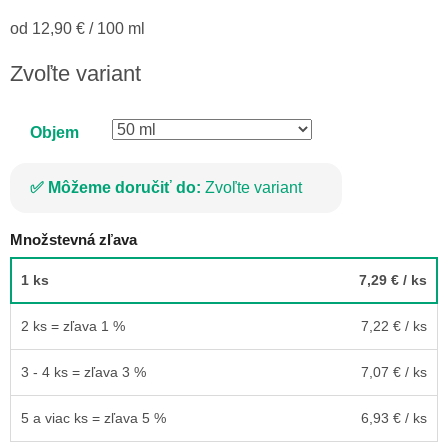
Jednotková
od 12,90 € / 100 ml
cena:
Zvoľte variant
Objem
Môžeme doručiť do:
Zvoľte variant
Množstevná zľava
1 ks
7,29 €
/ ks
2 ks = zľava 1 %
7,22 €
/ ks
3 - 4 ks = zľava 3 %
7,07 €
/ ks
5 a viac ks = zľava 5 %
6,93 €
/ ks