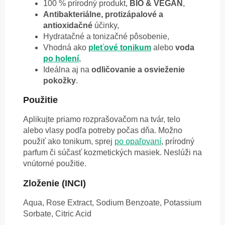
100 % prírodný produkt,
BIO & VEGAN
,
Antibakteriálne, protizápalové a
antioxidačné
účinky,
Hydratačné a tonizačné pôsobenie,
Vhodná ako
pleťové tonikum
alebo
voda
po holení
,
Ideálna aj na
odličovanie a osvieženie
pokožky
.
Použitie
Aplikujte priamo rozprašovačom na tvár, telo
alebo vlasy podľa potreby počas dňa. Možno
použiť ako tonikum, sprej
po opaľovaní
, prírodný
parfum či súčasť kozmetických masiek. Neslúži na
vnútorné použitie.
Zloženie (INCI)
Aqua, Rose Extract, Sodium Benzoate, Potassium
Sorbate, Citric Acid