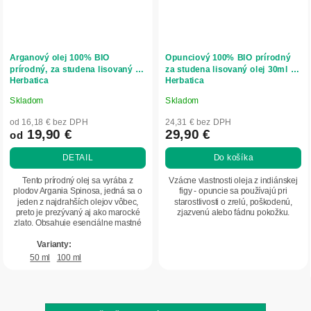
Arganový olej 100% BIO
Opunciový 100% BIO prírodný
prírodný, za studena lisovaný -
za studena lisovaný olej 30ml -
Herbatica
Herbatica
Skladom
Skladom
Priemerné
Priemerné
hodnotenie
hodnotenie
od 16,18 € bez DPH
24,31 € bez DPH
produktu
produktu
19,90 €
29,90 €
od
je
je
DETAIL
Do košíka
5,0
5,0
z
z
Tento prírodný olej sa vyrába z
Vzácne vlastnosti oleja z indiánskej
5
5
plodov Argania Spinosa, jedná sa o
figy - opuncie sa používajú pri
jeden z najdrahších olejov vôbec,
starostlivosti o zrelú, poškodenú,
hviezdičiek.
hviezdičiek.
preto je prezývaný aj ako marocké
zjazvenú alebo fádnu pokožku.
zlato. Obsahuje esenciálne mastné
kyseliny...
50 ml
100 ml