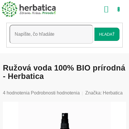
Prejsť
NÁKU
na
obsah
KOŠÍK
HĽADAŤ
Ružová voda 100% BIO prírodná
- Herbatica
Priemerné
4 hodnotenia
Podrobnosti hodnotenia
Značka:
Herbatica
hodnotenie
produktu
je
5,0
z