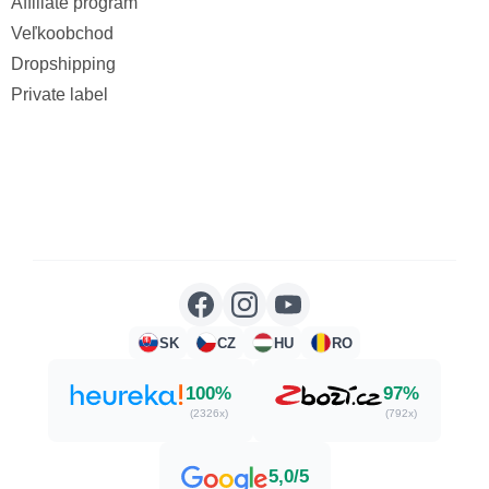
Affiliate program
Veľkoobchod
Dropshipping
Private label
SK
CZ
HU
RO
100%
97%
(2326x)
(792x)
5,0/5