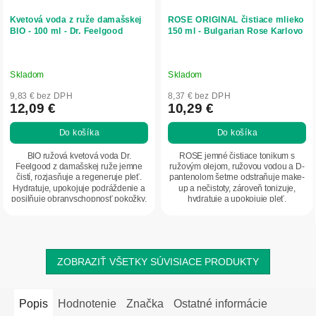
Kvetová voda z ruže damašskej
ROSE ORIGINAL čistiace mlieko
BIO - 100 ml - Dr. Feelgood
150 ml - Bulgarian Rose Karlovo
Skladom
Skladom
9,83 € bez DPH
8,37 € bez DPH
12,09 €
10,29 €
Do košíka
Do košíka
BIO ružová kvetová voda Dr.
ROSE jemné čistiace tonikum s
Feelgood z damašskej ruže jemne
ružovým olejom, ružovou vodou a D-
čistí, rozjasňuje a regeneruje pleť.
pantenolom šetrne odstraňuje make-
Hydratuje, upokojuje podráždenie a
up a nečistoty, zároveň tonizuje,
posilňuje obranyschopnosť pokožky.
hydratuje a upokojuje pleť.
Má...
Zanecháva pokožku...
ZOBRAZIŤ VŠETKY SÚVISIACE PRODUKTY
Popis
Hodnotenie
Značka
Ostatné informácie