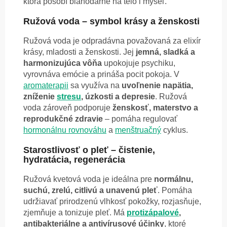
ktorá pôsobí blahodarne na telo i myseľ.
Ružová voda – symbol krásy a ženskosti
Ružová voda je odpradávna považovaná za elixír
krásy, mladosti a ženskosti. Jej
jemná, sladká a
harmonizujúca vôňa
upokojuje psychiku,
vyrovnáva emócie a prináša pocit pokoja. V
aromaterapii
sa využíva na
uvoľnenie napätia,
zníženie
stresu
, úzkosti a depresie
. Ružová
voda zároveň podporuje
ženskosť, materstvo a
reprodukčné zdravie
– pomáha regulovať
hormonálnu rovnováhu
a
menštruačný
cyklus.
Starostlivosť o pleť – čistenie,
hydratácia, regenerácia
Ružová kvetová voda je ideálna pre
normálnu,
suchú, zrelú, citlivú a unavenú pleť
. Pomáha
udržiavať prirodzenú vlhkosť pokožky, rozjasňuje,
zjemňuje a tonizuje pleť. Má
protizápalové
,
antibakteriálne a antivírusové účinky
, ktoré