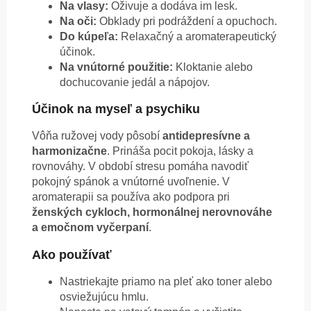
Na vlasy:
Oživuje a dodáva im lesk.
Na oči:
Obklady pri podráždení a opuchoch.
Do kúpeľa:
Relaxačný a aromaterapeutický
účinok.
Na vnútorné použitie:
Kloktanie alebo
dochucovanie jedál a nápojov.
Účinok na myseľ a psychiku
Vôňa ružovej vody pôsobí
antidepresívne a
harmonizačne
. Prináša pocit pokoja, lásky a
rovnováhy. V období stresu pomáha navodiť
pokojný spánok a vnútorné uvoľnenie. V
aromaterapii sa používa ako podpora pri
ženských cykloch, hormonálnej nerovnováhe
a emočnom vyčerpaní
.
Ako používať
Nastriekajte priamo na pleť ako toner alebo
osviežujúcu hmlu.