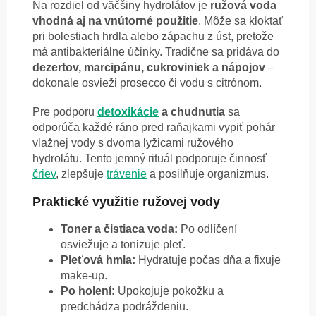
Na rozdiel od väčšiny hydrolátov je
ružová voda
vhodná aj na vnútorné použitie
. Môže sa kloktať
pri bolestiach hrdla alebo zápachu z úst, pretože
má antibakteriálne účinky. Tradične sa pridáva do
dezertov, marcipánu, cukroviniek a nápojov
–
dokonale osvieži prosecco či vodu s citrónom.
Pre podporu
detoxikácie
a chudnutia
sa
odporúča každé ráno pred raňajkami vypiť pohár
vlažnej vody s dvoma lyžicami ružového
hydrolátu. Tento jemný rituál podporuje činnosť
čriev
, zlepšuje
trávenie
a posilňuje organizmus.
Praktické využitie ružovej vody
Toner a čistiaca voda:
Po odlíčení
osviežuje a tonizuje pleť.
Pleťová hmla:
Hydratuje počas dňa a fixuje
make-up.
Po holení:
Upokojuje pokožku a
predchádza podráždeniu.