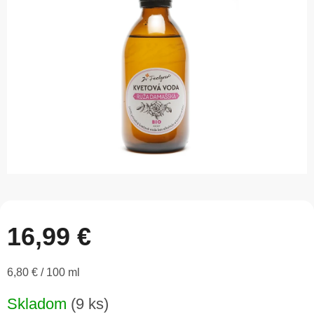
5
hviezdičiek.
16,99 €
Jednotková
6,80 € / 100 ml
cena:
Skladom
(9 ks)