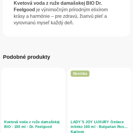
Kvetová voda z ruže damašskej BIO Dr.
Feelgood
je výnimočným prírodným elixírom
krásy a harmónie – pre zdravú, žiarivú pleť a
vyrovnanú myseľ každý deň.
Podobné produkty
Novinka
Kvetová voda z ruže damašskej
LADY’S JOY LUXURY čistiace
BIO - 100 ml - Dr. Feelgood
mlieko 160 ml - Bulgarian Rose
Karlovo