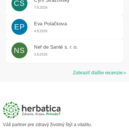
Cyril Strážovský
CS
Hodnotenie obchodu je 5 z 5 hviezdičiek.
7.8.2026
Eva Polačkova
EP
Hodnotenie obchodu je 5 z 5 hviezdičiek.
4.8.2026
Nef de Santé s. r. o.
NS
Hodnotenie obchodu je 5 z 5 hviezdičiek.
3.8.2026
Zobraziť ďalšie recenzie
Z
á
p
ä
t
i
e
Váš partner pre zdravý životný štýl a vitalitu.