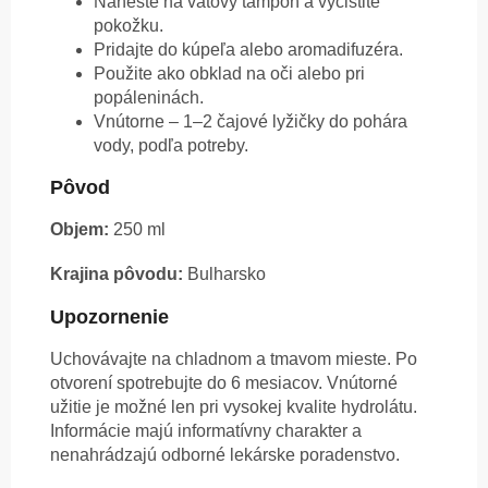
Naneste na vatový tampón a vyčistite
pokožku.
Pridajte do kúpeľa alebo aromadifuzéra.
Použite ako obklad na oči alebo pri
popáleninách.
Vnútorne – 1–2 čajové lyžičky do pohára
vody, podľa potreby.
Pôvod
Objem:
250 ml
Krajina pôvodu:
Bulharsko
Upozornenie
Uchovávajte na chladnom a tmavom mieste. Po
otvorení spotrebujte do 6 mesiacov. Vnútorné
užitie je možné len pri vysokej kvalite hydrolátu.
Informácie majú informatívny charakter a
nenahrádzajú odborné lekárske poradenstvo.