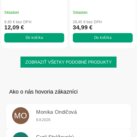
Skladom
Skladom
9,83 € bez DPH
28,45 € bez DPH
12,09 €
34,99 €
Do košíka
Do košíka
ZOBRAZIŤ VŠETKY PODOBNÉ PRODUKTY
Monika Ondičová
MO
Hodnotenie obchodu je 5 z 5 hviezdičiek.
8.8.2026