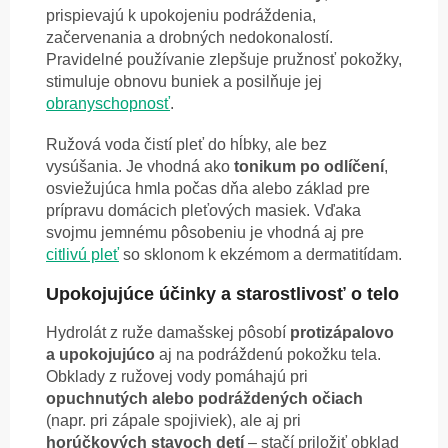
prispievajú k upokojeniu podráždenia,
začervenania a drobných nedokonalostí.
Pravidelné používanie zlepšuje pružnosť pokožky,
stimuluje obnovu buniek a posilňuje jej
obranyschopnosť
.
Ružová voda čistí pleť do hĺbky, ale bez
vysúšania. Je vhodná ako
tonikum po odlíčení
,
osviežujúca hmla počas dňa alebo základ pre
prípravu domácich pleťových masiek. Vďaka
svojmu jemnému pôsobeniu je vhodná aj pre
citlivú pleť
so sklonom k ekzémom a dermatitídam.
Upokojujúce účinky a starostlivosť o telo
Hydrolát z ruže damašskej pôsobí
protizápalovo
a upokojujúco
aj na podráždenú pokožku tela.
Obklady z ružovej vody pomáhajú pri
opuchnutých alebo podráždených očiach
(napr. pri zápale spojiviek), ale aj pri
horúčkových stavoch detí
– stačí priložiť obklad