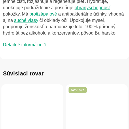
jemne čistí, rozjasňuje a regeneruje pleť. Hydratuje,
upokojuje podráždenie a posilňuje
obranyschopnosť
pokožky. Má
protizápalové
a antibakteriálne účinky, vhodná
aj na
suché vlasy
či obklady očí. Upokojuje myseľ,
podporuje ženskosť a harmonizuje telo. 100 % prírodný
hydrolát bez alkoholu a konzervantov, pôvod Bulharsko.
Detailné informácie
Súvisiaci tovar
Novinka