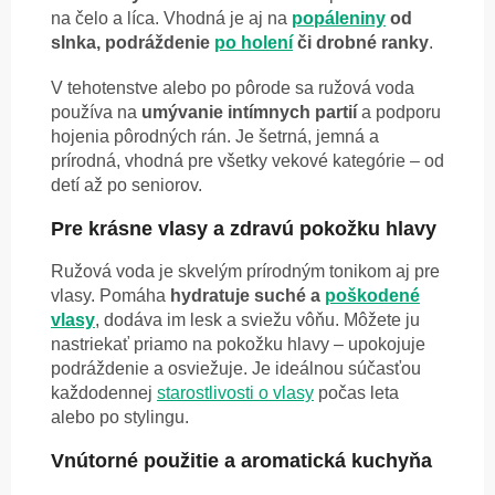
na čelo a líca. Vhodná je aj na
popáleniny
od
slnka, podráždenie
po holení
či drobné ranky
.
V tehotenstve alebo po pôrode sa ružová voda
používa na
umývanie intímnych partií
a podporu
hojenia pôrodných rán. Je šetrná, jemná a
prírodná, vhodná pre všetky vekové kategórie – od
detí až po seniorov.
Pre krásne vlasy a zdravú pokožku hlavy
Ružová voda je skvelým prírodným tonikom aj pre
vlasy. Pomáha
hydratuje suché a
poškodené
vlasy
, dodáva im lesk a sviežu vôňu. Môžete ju
nastriekať priamo na pokožku hlavy – upokojuje
podráždenie a osviežuje. Je ideálnou súčasťou
každodennej
starostlivosti o vlasy
počas leta
alebo po stylingu.
Vnútorné použitie a aromatická kuchyňa