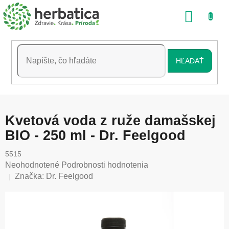
Prejsť
NÁKU
na
obsah
KOŠÍK
HĽADAŤ
Kvetová voda z ruže damašskej
BIO - 250 ml - Dr. Feelgood
5515
Priemerné
Neohodnotené
Podrobnosti hodnotenia
hodnotenie
Značka:
Dr. Feelgood
produktu
je
0,0
z