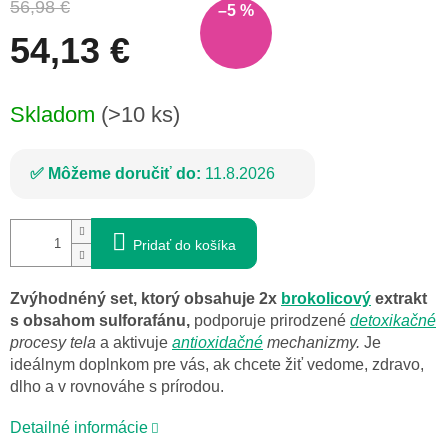
56,98 €
–5 %
54,13 €
Jednotková
Skladom
(>10 ks)
cena:
Môžeme doručiť do:
11.8.2026
Pridať do košíka
Zvýhodnéný set, ktorý obsahuje 2x
brokolicový
extrakt
s obsahom sulforafánu,
podporuje prirodzené
detoxikačné
procesy tela
a aktivuje
antioxidačné
mechanizmy.
Je
ideálnym doplnkom pre vás, ak chcete žiť vedome, zdravo,
dlho a v rovnováhe s prírodou.
Detailné informácie