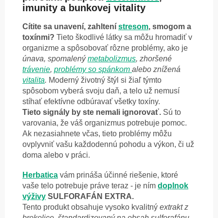
imunity a bunkovej vitality
Cítite sa unavení, zahltení
stresom
, smogom a
toxínmi?
Tieto škodlivé látky sa môžu hromadiť v
organizme a spôsobovať rôzne problémy, ako je
únava, spomalený
metabolizmus
, zhoršené
trávenie
,
problémy so spánkom
alebo znížená
vitalita
.
Moderný životný štýl si žiaľ týmto
spôsobom vyberá svoju daň, a telo už nemusí
stíhať efektívne odbúravať všetky toxíny.
Tieto signály by ste nemali ignorovať.
Sú to
varovania, že váš organizmus potrebuje pomoc.
Ak nezasiahnete včas, tieto problémy môžu
ovplyvniť vašu každodennú pohodu a výkon, či už
doma alebo v práci.
Herbatica
vám prináša účinné riešenie, ktoré
vaše telo potrebuje práve teraz - je ním
doplnok
výživy
SULFORAFÁN EXTRA.
Tento produkt obsahuje vysoko kvalitný
extrakt z
brokolice, štandardizovaný na obsah sulforafánu