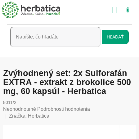
Prejsť
NÁKU
na
obsah
KOŠÍK
HĽADAŤ
Zvýhodnený set: 2x Sulforafán
EXTRA - extrakt z brokolice 500
mg, 60 kapsúl - Herbatica
5011/2
Priemerné
Neohodnotené
Podrobnosti hodnotenia
hodnotenie
Značka:
Herbatica
produktu
je
0,0