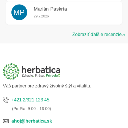
Marián Paskrta
MP
Hodnotenie obchodu je 5 z 5 hviezdičiek.
29.7.2026
Zobraziť ďalšie recenzie
Z
á
p
ä
t
i
e
Váš partner pre zdravý životný štýl a vitalitu.
+421 2/321 123 45
ahoj@herbatica.sk