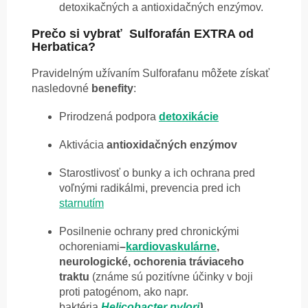
detoxikačných a antioxidačných enzýmov.
Prečo si vybrať Sulforafán EXTRA od
Herbatica?
Pravidelným užívaním Sulforafanu môžete získať
nasledovné
benefity
:
Prirodzená podpora
detoxikácie
Aktivácia
antioxidačných enzýmov
Starostlivosť o bunky a ich ochrana pred
voľnými radikálmi, prevencia pred ich
starnutím
Posilnenie ochrany pred chronickými
ochoreniami
–
kardiovaskulárne
,
neurologické, ochorenia tráviaceho
traktu
(známe sú pozitívne účinky v boji
proti patogénom, ako napr.
baktéria
Helicobacter pylori
)