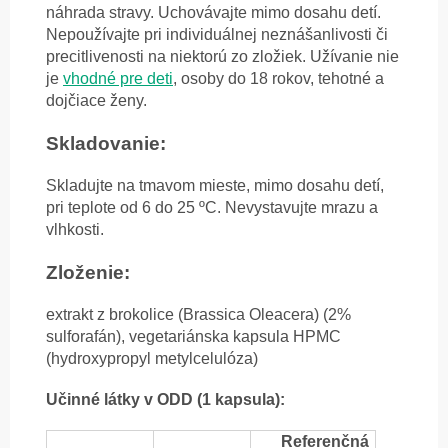
náhrada stravy. Uchovávajte mimo dosahu detí.
Nepoužívajte pri individuálnej neznášanlivosti či
precitlivenosti na niektorú zo zložiek. Užívanie nie
je
vhodné pre deti
, osoby do 18 rokov, tehotné a
dojčiace ženy.
Skladovanie:
Skladujte na tmavom mieste, mimo dosahu detí,
pri teplote od 6 do 25 ºC. Nevystavujte mrazu a
vlhkosti.
Zloženie:
extrakt z brokolice (Brassica Oleacera) (2%
sulforafán), vegetariánska kapsula HPMC
(hydroxypropyl metylcelulóza)
Učinné látky v ODD (1 kapsula):
Referenčná