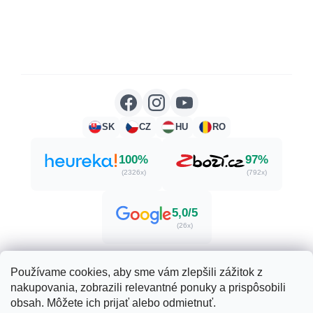
SK
CZ
HU
RO
100%
97%
(2326x)
(792x)
5,0/5
(26x)
Používame cookies, aby sme vám zlepšili zážitok z
nakupovania, zobrazili relevantné ponuky a prispôsobili
Vytvoril Shoptet
obsah. Môžete ich prijať alebo odmietnuť.