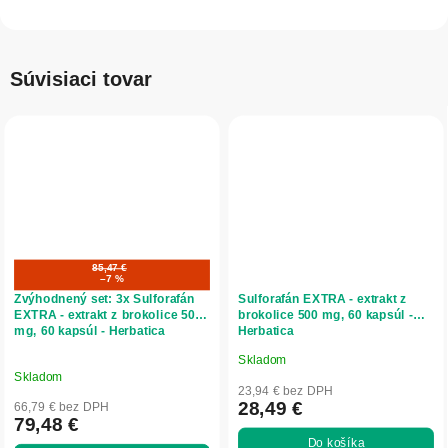
Súvisiaci tovar
85,47 €
–7 %
Zvýhodnený set: 3x Sulforafán
Sulforafán EXTRA - extrakt z
EXTRA - extrakt z brokolice 500
brokolice 500 mg, 60 kapsúl -
mg, 60 kapsúl - Herbatica
Herbatica
Skladom
Priemerné
Skladom
hodnotenie
23,94 € bez DPH
produktu
28,49 €
66,79 € bez DPH
79,48 €
je
Do košíka