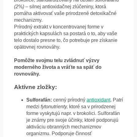
(2%)
– silnej antioxidačnej zlúčeniny, ktorá
pomáha aktivovať vaše prirodzené detoxikačné
mechanizmy.
Prírodný extrakt v koncentrovanej forme v
praktických kapsulách sa postará o to, aby vaše
telo dostalo presne to, čo potrebuje pre získanie
opätovnej rovnováhy.
Pomôžte svojmu telu zvládnuť výzvy
moderného života a vráťte sa späť do
rovnováhy.
Aktívne zložky:
Sulforafán:
cenný prírodný
antioxidant
. Patrí
medzi
fytonutrienty,
ktoré sa v prirodzenej
forme vyskytujú napr. v brokolici. Sulforafán
je známy pre svoje účinky, ktoré podporujú
aktiváciu obranných mechanizmov
organizmu. Podporuje činnosť