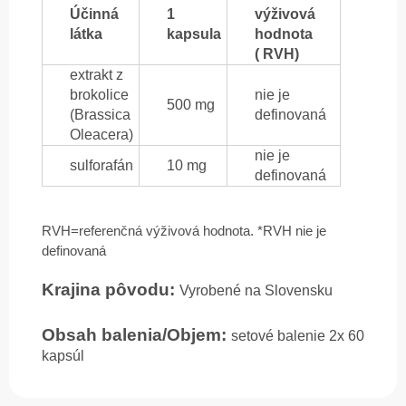
Účinná
1
výživová
látka
kapsula
hodnota
( RVH)
extrakt z
brokolice
nie je
500 mg
(Brassica
definovaná
Oleacera)
nie je
sulforafán
10 mg
definovaná
RVH=referenčná výživová hodnota. *RVH nie je
definovaná
Krajina pôvodu:
Vyrobené na Slovensku
Obsah balenia/Objem:
setové balenie 2x 60
kapsúl