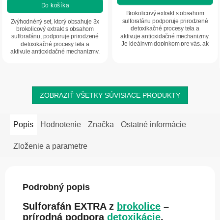
5,0
Do košíka
z
Brokolicový extrakt s obsahom
5
sulforafánu podporuje prirodzené
Zvýhodnéný set, ktorý obsahuje 3x
detoxikačné procesy tela a
brokolicový extrakt s obsahom
hviezdičiek.
aktivuje antioxidačné mechanizmy.
sulforafánu, podporuje prirodzené
Je ideálnym doplnkom pre vás, ak
detoxikačné procesy tela a
chcete žiť...
aktivuje antioxidačné mechanizmy.
Je ideálnym...
ZOBRAZIŤ VŠETKY SÚVISIACE PRODUKTY
Popis
Hodnotenie
Značka
Ostatné informácie
Zloženie a parametre
Podrobný popis
Sulforafán EXTRA z
brokolice
–
prírodná podpora
detoxikácie
,