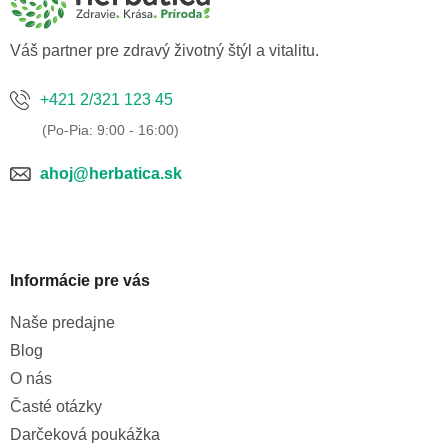
i
e
Váš partner pre zdravý životný štýl a vitalitu.
+421 2/321 123 45
ahoj@herbatica.sk
Informácie pre vás
Naše predajne
Blog
O nás
Časté otázky
Darčeková poukážka