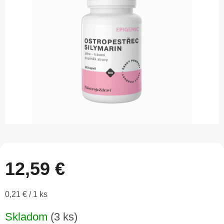
5
hviezdičiek.
12,59 €
Jednotková
0,21 € / 1 ks
cena:
Skladom
(3 ks)