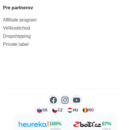
Pre partnerov
Affiliate program
Veľkoobchod
Dropshipping
Private label
SK
CZ
HU
RO
100%
97%
(2326x)
(792x)