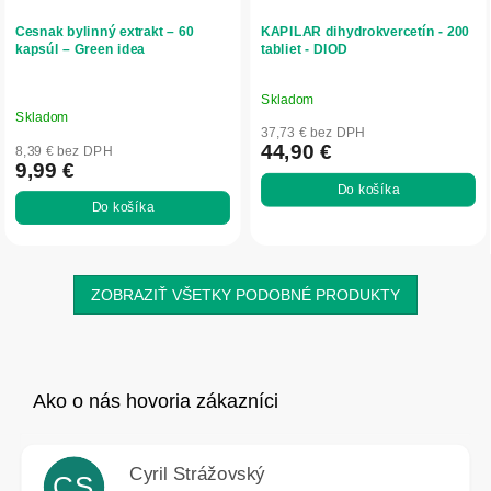
Cesnak bylinný extrakt – 60
KAPILAR dihydrokvercetín - 200
kapsúl – Green idea
tabliet - DIOD
Skladom
Priemerné
Skladom
hodnotenie
37,73 € bez DPH
produktu
44,90 €
8,39 € bez DPH
9,99 €
je
Do košíka
5,0
Do košíka
z
5
hviezdičiek.
ZOBRAZIŤ VŠETKY PODOBNÉ PRODUKTY
Cyril Strážovský
CS