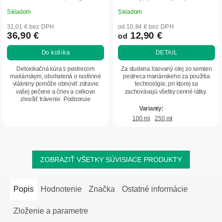
Herbatica
Skladom
Skladom
Priemerné
Priemerné
hodnotenie
hodnotenie
31,01 € bez DPH
od 10,84 € bez DPH
produktu
produktu
36,90 €
12,90 €
od
je
je
Do košíka
DETAIL
5,0
4,8
z
z
Detoxikačná kúra s pestrecom
Za studena lisovaný olej zo semien
5
5
mariánskym, obohatená o rastlinné
pestreca mariánskeho za použitia
vlákniny pomôže obnoviť zdravie
technológie, pri ktorej sa
hviezdičiek.
hviezdičiek.
vašej pečene a čriev a celkovo
zachovávajú všetky cenné látky.
zlepšiť trávenie. Podporuje
prirodzenú očistu tela...
100 ml
250 ml
ZOBRAZIŤ VŠETKY SÚVISIACE PRODUKTY
Popis
Hodnotenie
Značka
Ostatné informácie
Zloženie a parametre