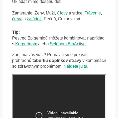
Ukladať mimo dosahu detí!
Zameranie: Ženy, Muži,
Cievy
a srdce,
Trávenie
,
črevá
a
žalúdok
, Pečeň, Cukor v krvi
Tip:
Pestrec Epigemic® môžete kombinovať napríklad
s
Kurperinom
alebo
Selénom BioActive
.
Zaujíma vás viac? Pripravili sme pre vás
prehľadnú
tabuľku doplnkov stravy
v kombinácii
so zdravotným problémom.
Nájdete ju tu.