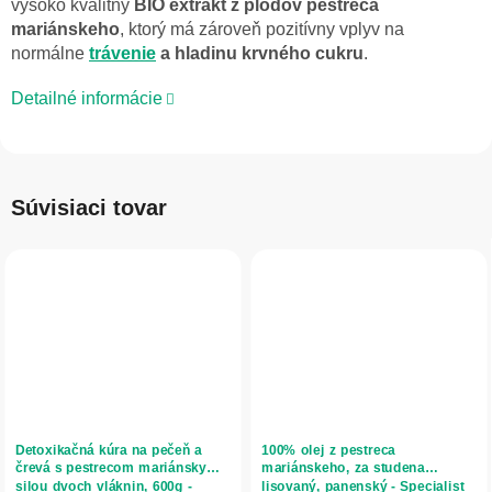
vysoko kvalitný
BIO extrakt z plodov pestreca
mariánskeho
, ktorý má zároveň pozitívny vplyv na
normálne
trávenie
a hladinu krvného cukru
.
Detailné informácie
Súvisiaci tovar
Detoxikačná kúra na pečeň a
100% olej z pestreca
črevá s pestrecom mariánskym a
mariánskeho, za studena
silou dvoch vláknin, 600g -
lisovaný, panenský - Specialist