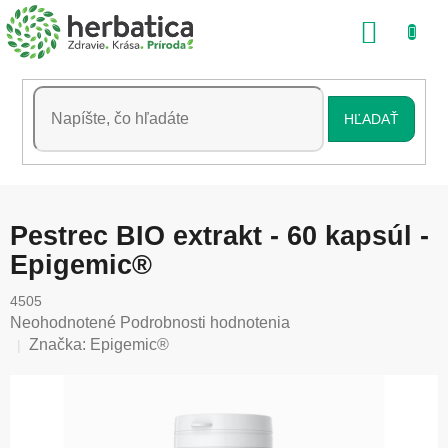
Prejsť
NÁKU
na
obsah
KOŠÍK
HĽADAŤ
Pestrec BIO extrakt - 60 kapsúl -
Epigemic®
4505
Priemerné
Neohodnotené
Podrobnosti hodnotenia
hodnotenie
Značka:
Epigemic®
produktu
je
0,0
z