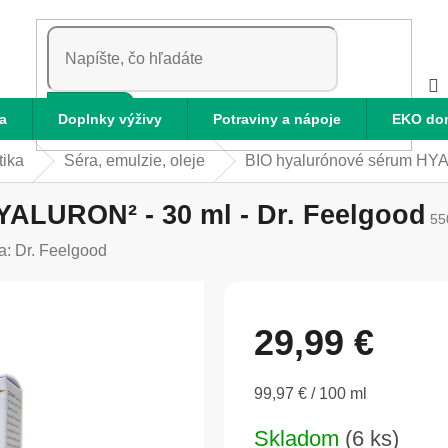
HĽADAŤ
a
Doplnky výživy
Potraviny a nápoje
EKO do
tika
Séra, emulzie, oleje
BIO hyalurónové sérum HYA
ALURON² - 30 ml - Dr. Feelgood
55
a:
Dr. Feelgood
29,99 €
Jednotková
99,97 € / 100 ml
cena:
Skladom
(6 ks)