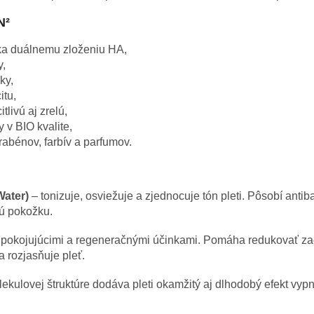
N²
ka duálnemu zloženiu HA,
y,
ky,
itu,
tlivú aj zrelú,
 v BIO kvalite,
abénov, farbív a parfumov.
ater)
– tonizuje, osviežuje a zjednocuje tón pleti. Pôsobí anti
lú pokožku.
pokojujúcimi a regeneračnými účinkami. Pomáha redukovať zač
a rozjasňuje pleť.
lekulovej štruktúre dodáva pleti okamžitý aj dlhodobý efekt vy