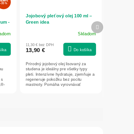
24,99 €
–35 %
Jojobový pleťový olej 100 ml –
rum -
Green idea
Ďalší
produkt
ladom
Skladom
11,30 € bez DPH
13,90 €
šíka
Do košíka
Prírodný jojobový olej lisovaný za
nu
studena je ideálny pre všetky typy
pleti. Intenzívne hydratuje, zjemňuje a
 s
regeneruje pokožku bez pocitu
L®-
mastnoty. Pomáha vyrovnávať
tvorbu...