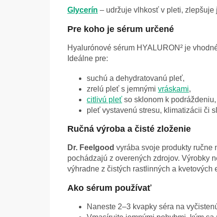
Glycerín
– udržuje vlhkosť v pleti, zlepšuj
Pre koho je sérum určené
Hyalurónové sérum HYALURON² je vhodn
Ideálne pre:
suchú a dehydratovanú pleť,
zrelú pleť s jemnými
vráskami
,
citlivú pleť
so sklonom k podráždeniu,
pleť vystavenú stresu, klimatizácii či s
Ručná výroba a čisté zloženie
Dr. Feelgood
vyrába svoje produkty ručne n
pochádzajú z overených zdrojov. Výrobky 
výhradne z čistých rastlinných a kvetových e
Ako sérum používať
Naneste 2–3 kvapky séra na vyčistenú