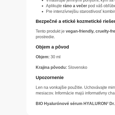
Vmasírujte jemnými pohybmi, kým sa 
Aplikujte
ráno a večer
pod váš obľúb
Pre intenzívnejšiu starostlivosť kombi
Bezpečné a etické kozmetické rieše
Tento produkt je
vegan-friendly, cruelty-fr
prostredie.
Objem a pôvod
Objem:
30 ml
Krajina pôvodu:
Slovensko
Upozornenie
Len na vonkajšie použitie. Uchovávajte mim
mesiacov. Informácie majú informatívny ch
BIO Hyalurónové sérum HYALURON² Dr.