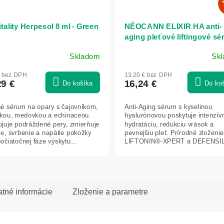
tality Herpesol 8 ml - Green
NÉOCANN ELIXIR HA anti-
aging pleťové liftingové sé
50 ml - Annabis
Skladom
Sk
€ bez DPH
13,20 € bez DPH
29 €
16,24 €
Do košíka
Do ko
né sérum na opary s čajovníkom,
Anti-Aging sérum s kyselinou
ou, medovkou a echinaceou.
hyalurónovou poskytuje intenzív
juje podráždené pery, zmierňuje
hydratáciu, redukciu vrások a
ie, svrbenie a napätie pokožky
pevnejšiu pleť. Prírodné zloženie
očiatočnej fáze výskytu...
LIFTONIN®-XPERT a DEFENSI
SOFT aktivuje tvorbu...
atné informácie
Zloženie a parametre