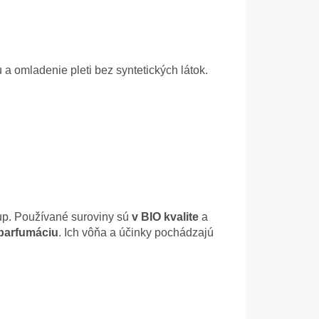
u a omladenie pleti bez syntetických látok.
tup. Používané suroviny sú
v BIO kvalite
a
i parfumáciu
. Ich vôňa a účinky pochádzajú