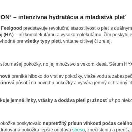
² – intenzívna hydratácia a mladistvá pleť
 Feelgood
predstavuje revolučnú starostlivosť o pleť s duálny
j (HA)
– nízkomolekulárnu a vysokomolekulárnu, čím poskytuje
e vhodné pre
všetky typy pleti
, vrátane citlivej či zrelej.
sťou našej pokožky, no jej množstvo s vekom klesá. Sérum HYA
ónová
preniká hlboko do vrstiev pokožky, viaže vodu a zabezpe
rónová
pôsobí na povrchu pokožky a vytvára jemný ochranný fil
kuje jemné linky, vrásky a dodáva pleti pružnosť
už po nieko
pokožke poskytovalo
nepretržitý prísun vlhkosti počas celéh
ydratovaná pokožka lepšie odoláva
stresu
, znečisteniu a pred