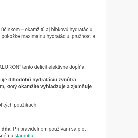
m účinkom – okamžitú aj hĺbkovú hydratáciu.
 pokožke maximálnu hydratáciu, pružnosť a
LURON² tento deficit efektívne dopĺňa:
čuje
dlhodobú hydratáciu zvnútra
.
m, ktorý
okamžite vyhladzuje a zjemňuje
ľkých použitiach.
o dňa
. Pri pravidelnom používaní sa pleť
časnému
starnutiu
.