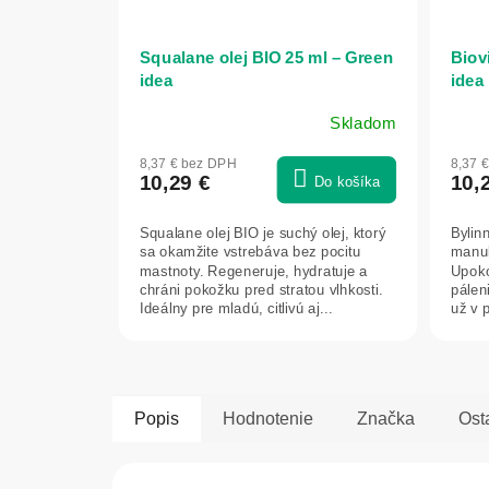
Squalane olej BIO 25 ml – Green
Biovi
idea
idea
Skladom
8,37 € bez DPH
8,37 
10,29 €
10,
Do košíka
Squalane olej BIO je suchý olej, ktorý
Bylin
sa okamžite vstrebáva bez pocitu
manuk
mastnoty. Regeneruje, hydratuje a
Upoko
chráni pokožku pred stratou vlhkosti.
pálen
Ideálny pre mladú, citlivú aj...
už v p
Popis
Hodnotenie
Značka
Ost