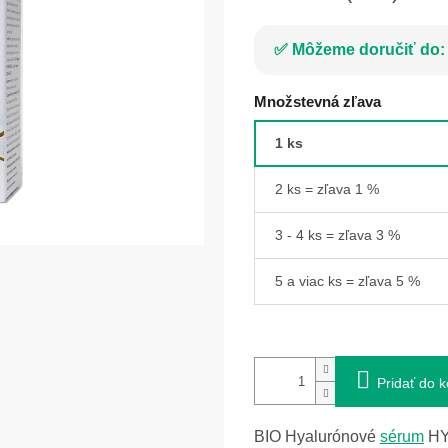
Môžeme doručiť do:
Množstevná zľava
1 ks
2 ks = zľava 1 %
3 - 4 ks = zľava 3 %
5 a viac ks = zľava 5 %
Pridať do k
BIO Hyalurónové
sérum
HY