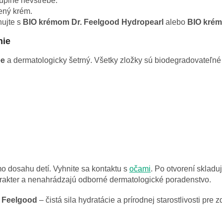
úplne nevstrebe.
ený krém.
nujte s
BIO krémom Dr. Feelgood Hydropearl
alebo
BIO krém
nie
ee
a dermatologicky šetrný. Všetky zložky sú biodegradovateľné
o dosahu detí. Vyhnite sa kontaktu s
očami
. Po otvorení skladu
arakter a nenahrádzajú odborné dermatologické poradenstvo.
 Feelgood
– čistá sila hydratácie a prírodnej starostlivosti pre