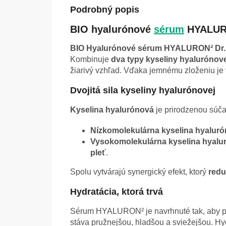
Podrobný popis
BIO hyalurónové
sérum
HYALURON
BIO Hyalurónové sérum HYALURON² Dr.
Kombinuje
dva typy kyseliny hyalurónove
žiarivý vzhľad. Vďaka jemnému zloženiu j
Dvojitá sila kyseliny hyalurónovej
Kyselina hyalurónová
je prirodzenou súča
Nízkomolekulárna kyselina hyalur
Vysokomolekulárna kyselina hyalu
pleť
.
Spolu vytvárajú synergický efekt, ktorý
redu
Hydratácia, ktorá trvá
Sérum HYALURON² je navrhnuté tak, aby 
stáva pružnejšou, hladšou a sviežejšou. H