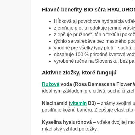
Hlavné benefity BIO séra HYALURO
Hĺbková aj povrchová hydratácia vďa
zjemňuje pleť a redukuje jemné vrásk
zlepšuje pružnosť, tón a textúru pokož
rýchlo sa vstrebáva bez mastného poc
vhodné pre všetky typy pleti – suchú, ci
obsahuje 100 % prírodné kvetové vody
vyrobené ručne na Slovensku, bez par
Aktívne zložky, ktoré fungujú
Ružová
voda (Rosa Damascena Flower W
ideálnym základom pre citlivú, suchú či zre
Niacinamid (
vitamín
B3)
– známy svojimi u
posilňuje kožnú bariéru. Zlepšuje elasticitu 
Kyselina hyalurónová
– vďaka dvojitej mo
mladistvý vzhľad pokožky.