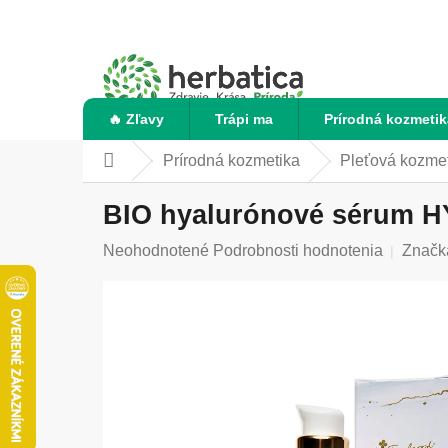
Prejsť
na
obsah
🔥 Zľavy
Trápi ma
Prírodná kozmetik
Prírodná kozmetika
Pleťová kozme
Domov
BIO hyalurónové sérum HY
Priemerné
Neohodnotené
Podrobnosti hodnotenia
Značk
hodnotenie
produktu
je
0,0
z
5
hviezdičiek.