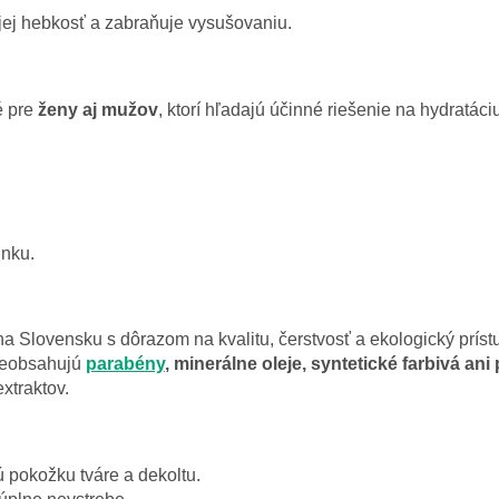
e jej hebkosť a zabraňuje vysušovaniu.
é pre
ženy aj mužov
, ktorí hľadajú účinné riešenie na hydratáci
lnku.
a Slovensku s dôrazom na kvalitu, čerstvosť a ekologický prís
neobsahujú
parabény
, minerálne oleje, syntetické farbivá an
xtraktov.
 pokožku tváre a dekoltu.