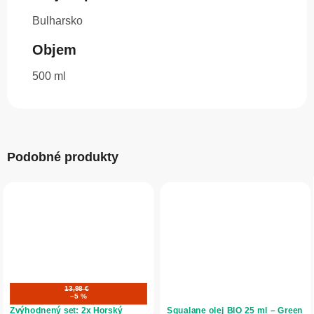
Bulharsko
Objem
500 ml
Podobné produkty
13,98 €
–5 %
Zvýhodnený set: 2x Horský
Squalane olej BIO 25 ml – Green