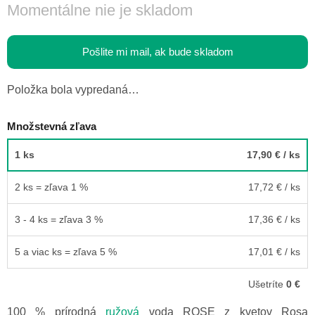
Momentálne nie je skladom
Pošlite mi mail, ak bude skladom
Položka bola vypredaná…
Množstevná zľava
1 ks
17,90 €
/ ks
2 ks = zľava 1 %
17,72 €
/ ks
3 - 4 ks = zľava 3 %
17,36 €
/ ks
5 a viac ks = zľava 5 %
17,01 €
/ ks
Ušetríte
0 €
100 % prírodná
ružová
voda ROSE z kvetov Rosa