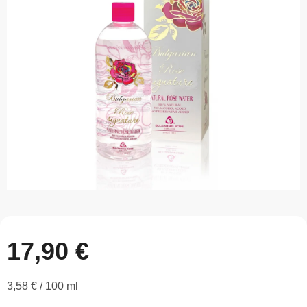
z
5
hviezdičiek.
17,90 €
Jednotková
3,58 € / 100 ml
cena: