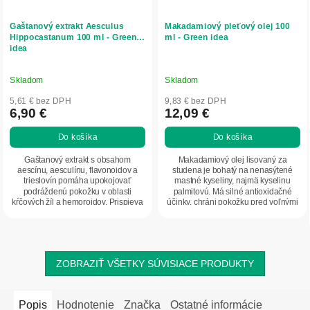
Gaštanový extrakt Aesculus
Makadamiový pleťový olej 100
Hippocastanum 100 ml - Green
ml - Green idea
idea
Skladom
Skladom
5,61 € bez DPH
9,83 € bez DPH
6,90 €
12,09 €
Do košíka
Do košíka
Gaštanový extrakt s obsahom
Makadamiový olej lisovaný za
aescínu, aesculínu, flavonoidov a
studena je bohatý na nenasýtené
trieslovín pomáha upokojovať
mastné kyseliny, najmä kyselinu
podráždenú pokožku v oblasti
palmitovú. Má silné antioxidačné
kŕčových žíl a hemoroidov. Prispieva
účinky, chráni pokožku pred voľnými
k posilneniu...
radikálmi,...
ZOBRAZIŤ VŠETKY SÚVISIACE PRODUKTY
Popis
Hodnotenie
Značka
Ostatné informácie