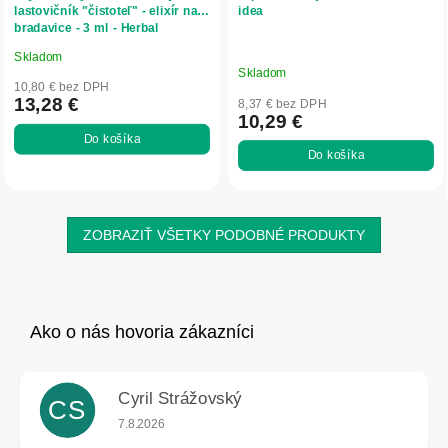
lastovičník "čistoteľ" - elixír na
idea
bradavice - 3 ml - Herbal
Traditions
Skladom
Priemerné
Skladom
hodnotenie
10,80 € bez DPH
produktu
13,28 €
8,37 € bez DPH
10,29 €
je
Do košíka
4,8
Do košíka
z
5
hviezdičiek.
ZOBRAZIŤ VŠETKY PODOBNÉ PRODUKTY
Cyril Strážovský
CS
Hodnotenie obchodu je 5 z 5 hviezdičiek.
7.8.2026