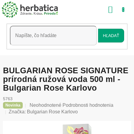
Prejsť
NÁKU
na
obsah
KOŠÍK
HĽADAŤ
BULGARIAN ROSE SIGNATURE
prírodná ružová voda 500 ml -
Bulgarian Rose Karlovo
5763
Priemerné
Neohodnotené
Podrobnosti hodnotenia
Novinka
hodnotenie
Značka:
Bulgarian Rose Karlovo
produktu
je
0,0