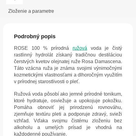
Zloženie a parametre
Podrobný popis
ROSE 100 % prírodná
ružová
voda je čistý
rastlinný hydrolát získaný tradičnou destiláciou
čerstvých kvetov olejnatej ruže Rosa Damascena.
Táto vzácna ruža je známa svojimi výnimočnými
kozmetickými vlastnosťami a dlhoročným využitím
v prírodnej starostlivosti o pleť.
Ružová voda pôsobí ako jemné prírodné tonikum,
ktoré hydratuje, osviežuje a upokojuje pokožku.
Pomáha obnoviť jej prirodzenú rovnováhu,
zjemňuje textúru pleti a podporuje zdravý, svieži
vzhľad. Vďaka svojmu čistému zloženiu bez
alkoholu a umelých prísad je vhodná na
každodenné používanie.