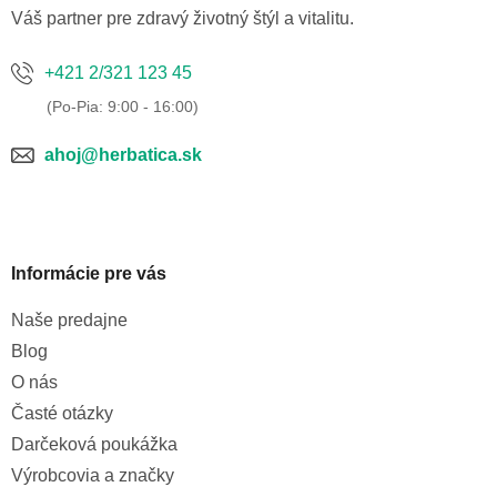
e
Váš partner pre zdravý životný štýl a vitalitu.
+421 2/321 123 45
ahoj@herbatica.sk
Informácie pre vás
Naše predajne
Blog
O nás
Časté otázky
Darčeková poukážka
Výrobcovia a značky