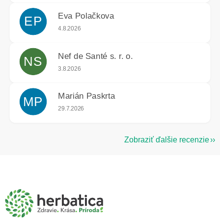
Eva Polačkova
EP
Hodnotenie obchodu je 5 z 5 hviezdičiek.
4.8.2026
Nef de Santé s. r. o.
NS
Hodnotenie obchodu je 5 z 5 hviezdičiek.
3.8.2026
Marián Paskrta
MP
Hodnotenie obchodu je 5 z 5 hviezdičiek.
29.7.2026
Zobraziť ďalšie recenzie
Z
á
p
ä
t
i