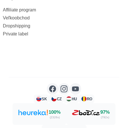
Affiliate program
Veľkoobchod
Dropshipping
Private label
SK
CZ
HU
RO
100%
97%
(2326x)
(792x)