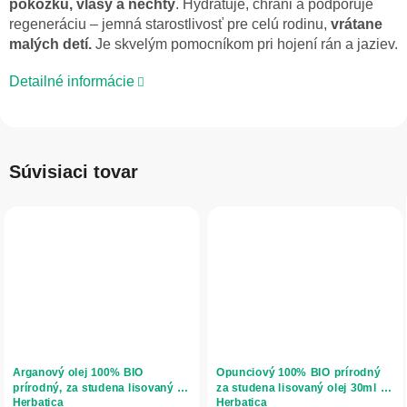
pokožku, vlasy a nechty
. Hydratuje, chráni a podporuje
regeneráciu – jemná starostlivosť pre celú rodinu,
vrátane
malých detí.
Je skvelým pomocníkom pri hojení rán a jaziev.
Detailné informácie
Súvisiaci tovar
Arganový olej 100% BIO
Opunciový 100% BIO prírodný
prírodný, za studena lisovaný -
za studena lisovaný olej 30ml -
Herbatica
Herbatica