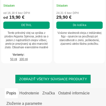
Skladom
Skladom
Priemerné
Priemerné
hodnotenie
hodnotenie
od 16,18 € bez DPH
24,31 € bez DPH
produktu
produktu
19,90 €
29,90 €
od
je
je
DETAIL
Do košíka
5,0
5,0
z
z
Tento prírodný olej sa vyrába z
Vzácne vlastnosti oleja z indiánskej
5
5
plodov Argania Spinosa, jedná sa o
figy - opuncie sa používajú pri
jeden z najdrahších olejov vôbec,
starostlivosti o zrelú, poškodenú,
hviezdičiek.
hviezdičiek.
preto je prezývaný aj ako marocké
zjazvenú alebo fádnu pokožku.
zlato. Obsahuje esenciálne mastné
kyseliny...
50 ml
100 ml
ZOBRAZIŤ VŠETKY SÚVISIACE PRODUKTY
Popis
Hodnotenie
Značka
Ostatné informácie
Zloženie a parametre