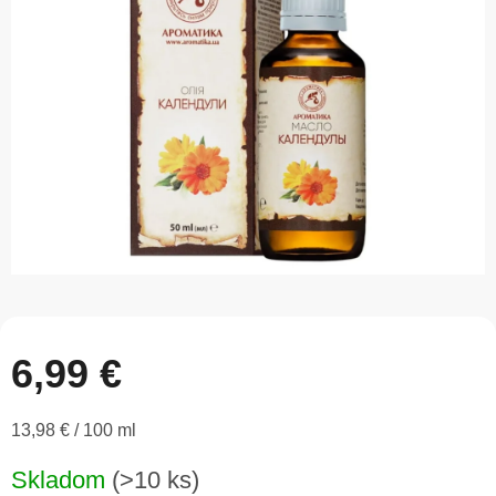
5
hviezdičiek.
6,99 €
Jednotková
13,98 € / 100 ml
cena:
Skladom
(>10 ks)