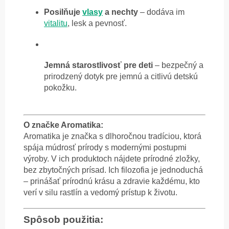
Posilňuje
vlasy
a nechty
– dodáva im
vitalitu
, lesk a pevnosť.
Jemná starostlivosť pre deti
– bezpečný a
prirodzený dotyk pre jemnú a citlivú detskú
pokožku.
O značke Aromatika:
Aromatika je značka s dlhoročnou tradíciou, ktorá
spája múdrosť prírody s modernými postupmi
výroby. V ich produktoch nájdete prírodné zložky,
bez zbytočných prísad. Ich filozofia je jednoduchá
– prinášať prírodnú krásu a zdravie každému, kto
verí v silu rastlín a vedomý prístup k životu.
Spôsob použitia: