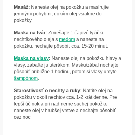
Masáž:
Naneste olej na pokožku a masírujte
jemnými pohybmi, dokým olej vsiakne do
pokožky.
Maska na tvár:
Zmiešajte 1 čajovú lyžičku
nechtíkového oleja s
medom
a naneste na
pokožku, nechajte pôsobiť cca. 15-20 minút.
Maska na vlasy
:
Naneste olej na pokožku hlavy a
vlasy, zabaľte ju uterákom. Masku/zábal nechajte
pôsobiť približne 1 hodinu, potom si vlasy umyte
šampónom
.
Starostlivosť o nechty a ruky:
Natrite olej na
pokožku v okolí nechtov cca. 1-2 krát denne. Pre
lepší účinok a pri nadmerne suchej pokožke
naneste olej v hrubšej vrstve a nechajte pôsobiť
cez noc.