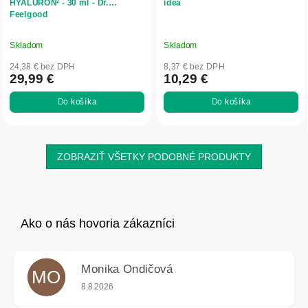
HYALURON² - 30 ml - Dr.
idea
Feelgood
Skladom
Skladom
24,38 € bez DPH
8,37 € bez DPH
29,99 €
10,29 €
Do košíka
Do košíka
ZOBRAZIŤ VŠETKY PODOBNÉ PRODUKTY
Monika Ondičová
MO
Hodnotenie obchodu je 5 z 5 hviezdičiek.
8.8.2026