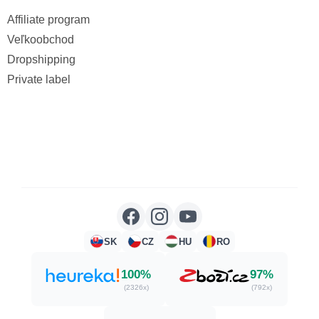
Affiliate program
Veľkoobchod
Dropshipping
Private label
SK
CZ
HU
RO
100%
97%
(2326x)
(792x)