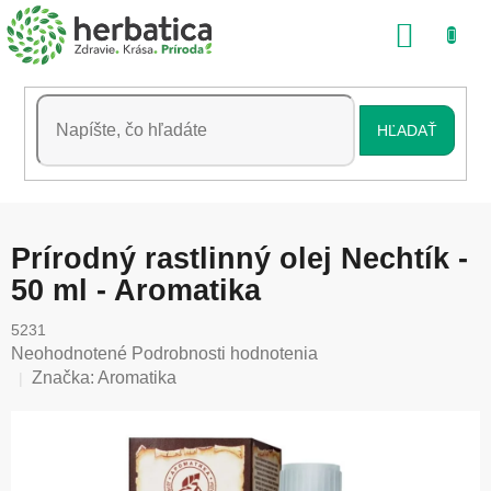
Prejsť
NÁKU
na
obsah
KOŠÍK
HĽADAŤ
Prírodný rastlinný olej Nechtík -
50 ml - Aromatika
5231
Priemerné
Neohodnotené
Podrobnosti hodnotenia
hodnotenie
Značka:
Aromatika
produktu
je
0,0
z