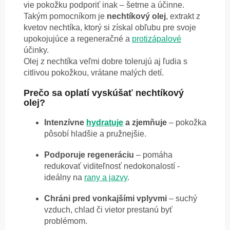
vie pokožku podporiť inak – šetrne a účinne.
Takým pomocníkom je
nechtíkový olej
, extrakt z
kvetov nechtíka, ktorý si získal obľubu pre svoje
upokojujúce a regeneračné a
protizápalové
účinky.
Olej z nechtíka veľmi dobre tolerujú aj ľudia s
citlivou pokožkou, vrátane malých detí.
Prečo sa oplatí vyskúšať nechtíkový
olej?
Intenzívne
hydratuje
a zjemňuje
– pokožka
pôsobí hladšie a pružnejšie.
Podporuje regeneráciu
– pomáha
redukovať viditeľnosť nedokonalostí -
ideálny na
rany a jazvy
.
Chráni pred vonkajšími vplyvmi
– suchý
vzduch, chlad či vietor prestanú byť
problémom.