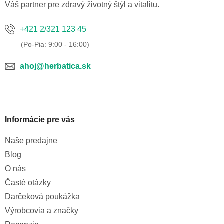
e
Váš partner pre zdravý životný štýl a vitalitu.
+421 2/321 123 45
ahoj@herbatica.sk
Informácie pre vás
Naše predajne
Blog
O nás
Časté otázky
Darčeková poukážka
Výrobcovia a značky