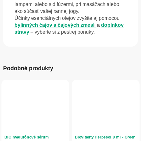
lampami alebo s difúzermi, pri masážach alebo
ako súčasť vašej rannej jogy.
Účinky esenciálnych olejov zvýšite aj pomocou
bylinných čajov a čajových zmesí
a
doplnkov
stravy
– vyberte si z pestrej ponuky.
Podobné produkty
BIO hyalurónové sérum
Biovitality Herpesol 8 ml - Green