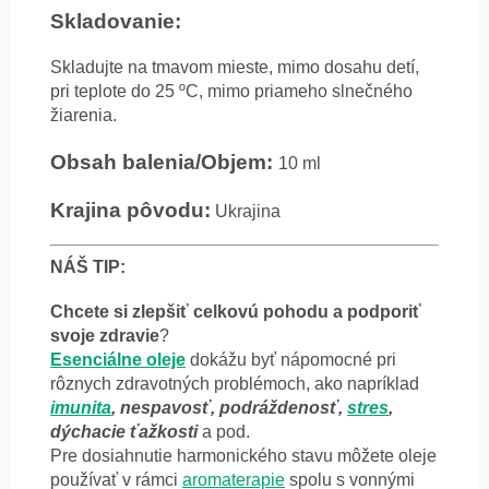
Skladovanie:
Skladujte na tmavom mieste, mimo dosahu detí,
pri teplote do 25 ºC, mimo priameho slnečného
žiarenia.
Obsah balenia/Objem:
10 ml
Krajina pôvodu:
Ukrajina
NÁŠ TIP:
Chcete si zlepšiť celkovú pohodu a podporiť
svoje zdravie
?
Esenciálne oleje
dokážu byť nápomocné pri
rôznych zdravotných problémoch, ako napríklad
imunita
, nespavosť, podráždenosť,
stres
,
dýchacie ťažkosti
a pod.
Pre dosiahnutie harmonického stavu môžete oleje
používať v rámci
aromaterapie
spolu s vonnými