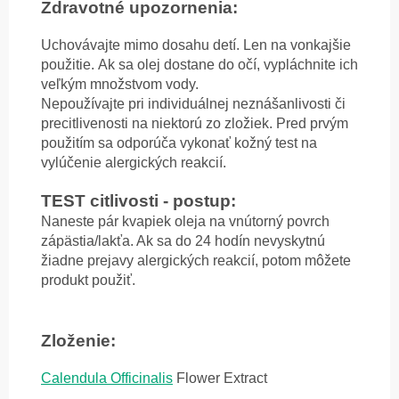
Zdravotné upozornenia:
Uchovávajte mimo dosahu detí. Len na vonkajšie
použitie.
Ak sa olej dostane do očí, vypláchnite ich
veľkým množstvom vody.
Nepoužívajte pri individuálnej neznášanlivosti či
precitlivenosti na niektorú zo zložiek. Pred prvým
použitím sa odporúča vykonať kožný test na
vylúčenie alergických reakcií.
TEST citlivosti - postup:
Naneste pár kvapiek oleja na vnútorný povrch
zápästia/lakťa. Ak sa do 24 hodín nevyskytnú
žiadne prejavy alergických reakcií, potom môžete
produkt použiť.
Zloženie:
Calendula Officinalis
Flower Extract