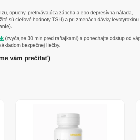
lzu, opuchy, pretrvávajúca zápcha alebo depresívna nálada,
ežité sú cieľové hodnoty TSH) a pri zmenách dávky levotyroxínu 
anie).
ok
(zvyčajne 30 min pred raňajkami) a ponechajte odstup od vá
základom bezpečnej liečby.
ame vám prečítať)