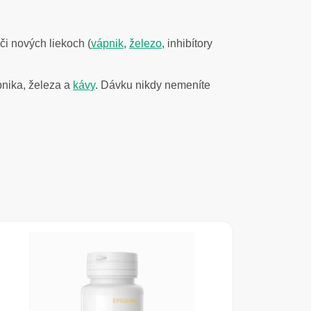
či nových liekoch (
vápnik
,
železo
, inhibítory
pnika, železa a
kávy
. Dávku nikdy nemeníte