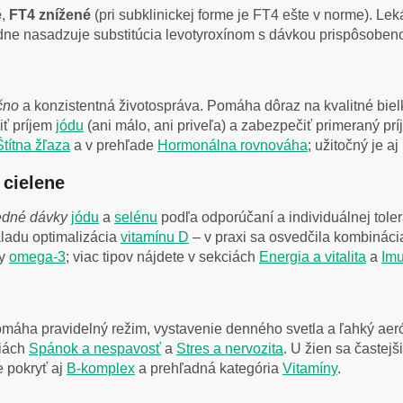
é
,
FT4 znížené
(pri subklinickej forme je FT4 ešte v norme). Lek
rdne nasadzuje substitúcia levotyroxínom s dávkou prispôsoben
čno
a konzistentná životospráva. Pomáha dôraz na kvalitné biel
iť príjem
jódu
(ani málo, ani priveľa) a zabezpečiť primeraný pr
Štítna žľaza
a v prehľade
Hormonálna rovnováha
; užitočný je a
 cielene
redné dávky
jódu
a
selénu
podľa odporúčaní a individuálnej tole
ladu optimalizácia
vitamínu D
– v praxi sa osvedčila kombinác
by
omega-3
; viac tipov nájdete v sekciách
Energia a vitalita
a
Imu
máha pravidelný režim, vystavenie denného svetla a ľahký ae
ciách
Spánok a nespavosť
a
Stres a nervozita
. U žien sa častej
e pokryť aj
B-komplex
a prehľadná kategória
Vitamíny
.