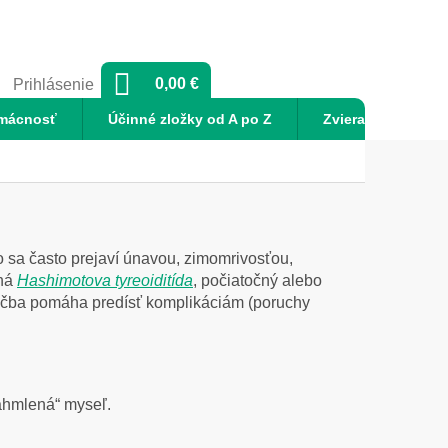
NÁKUPNÝ
0,00 €
Prihlásenie
KOŠÍK
mácnosť
Účinné zložky od A po Z
Zvieratá
No
 sa často prejaví únavou, zimomrivosťou,
tná
Hashimotova tyreoiditída
, počiatočný alebo
 liečba pomáha predísť komplikáciám (poruchy
ahmlená“ myseľ.