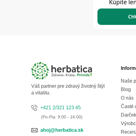
Z
á
p
ä
t
Inform
i
e
Naše p
Váš partner pre zdravý životný štýl
Blog
a vitalitu.
O nás
Časté 
+421 2/321 123 45
Darček
Výrobc
ahoj@herbatica.sk
Recen