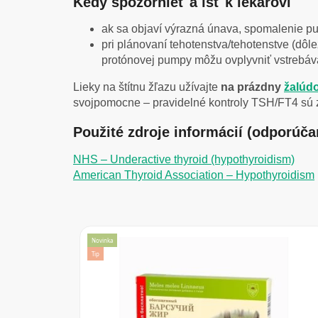
Kedy spozornieť a ísť k lekárovi
ak sa objaví výrazná únava, spomalenie pu
pri plánovaní tehotenstva/tehotenstve (dôl
protónovej pumpy môžu ovplyvniť vstrebáv
Lieky na štítnu žľazu užívajte
na prázdny
žalúd
svojpomocne – pravidelné kontroly TSH/FT4 sú 
Použité zdroje informácií (odporúč
NHS – Underactive thyroid (hypothyroidism)
American Thyroid Association – Hypothyroidism