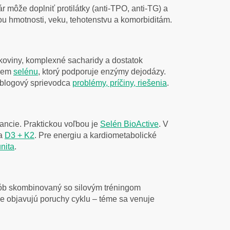
ár môže doplniť protilátky (anti-TPO, anti-TG) a
ou hmotnosti, veku, tehotenstvu a komorbiditám.
koviny, komplexné sacharidy a dostatok
íjem
selénu
, ktorý podporuje enzýmy dejodázy.
j blogový sprievodca
problémy, príčiny, riešenia
.
rancie. Praktickou voľbou je
Selén BioActive
. V
ia
D3 + K2
. Pre energiu a kardiometabolické
nita
.
rób skombinovaný so silovým tréningom
šie objavujú poruchy cyklu – téme sa venuje