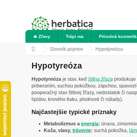
Prejsť
na
obsah
🔥 Zľavy
Trápi ma
Prírodná kozmetik
Slovník pojmov
Hypotyreóza
Domov
Hypotyreóza
Hypotyreóza
je stav, keď
štítna žľaza
produkuje
priberaním, suchou pokožkou, zápchou, spavosť
pooperačný stav štítnej žľazy, nedostatok či na
lipidov, krvného tlaku, plodnosti či nálady).
Najčastejšie typické príznaky
Metabolizmus a
energia
:
únava, zimomravo
Koža, vlasy,
trávenie
:
suchá pokožka,
lám