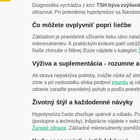
Diagnostika vychádza z krvi:
TSH býva zvýšen
ultrazvuk. Pri potvrdenej hypotyreóze sa štanda
Čo môžete ovplyvniť popri liečbe
Základom je pravidelné užívanie lieku
ráno nala
mikronutrientov. K praktickým krokom patrí ustráž
Naše zhrnutie o štítnej žľaze nájdete v kategórii
Výživa a suplementácia - rozumne a
Ak strava nepokrýva potreby, zvážte
nízke až st
zime a pri nedostatku slnka podporí
imunitu
aj ná
zdravie zaraďte pravidelný pohyb a podľa potre
Životný štýl a každodenné návyky
Hypotyreóza často zhoršuje
spánok
a náladu. Po
(postupne a technicky). Inšpirácie nájdete v sek
Ženské zdravie
. Základné mikronutrienty pomôž