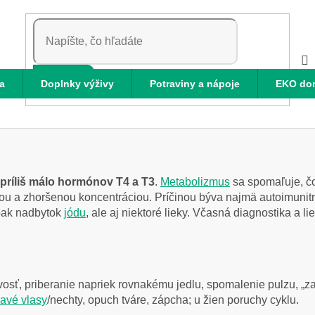
HĽADAŤ
a
Doplnky výživy
Potraviny a nápoje
EKO do
príliš málo hormónov T4 a T3
.
Metabolizmus
sa spomaľuje, čo
ou a zhoršenou koncentráciou. Príčinou býva najmä autoimuni
opak nadbytok
jódu
, ale aj niektoré lieky. Včasná diagnostika a
sť, priberanie napriek rovnakému jedlu, spomalenie pulzu, „z
avé vlasy
/nechty, opuch tváre, zápcha; u žien poruchy cyklu.