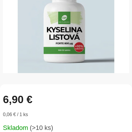
5
hviezdičiek.
6,90 €
Jednotková
0,06 € / 1 ks
cena:
Skladom
(>10 ks)