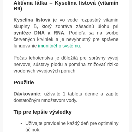
Aktívna látka – Kyselina listová (vitamín
B9)
Kyselina listová
je vo vode rozpustný vitamín
skupiny B, ktorý zohráva zásadnú úlohu pri
syntéze DNA a RNA
. Podieľa sa na tvorbe
červených krviniek a je nevyhnutný pre správne
fungovanie
imunitného systému
.
Počas tehotenstva je dôležitá pre správny vývoj
nervovej sústavy plodu a pomáha znižovať riziko
vrodených vývojových porúch.
Použitie
Dávkovanie:
užívajte 1 tabletu denne a zapite
dostatočným množstvom vody.
Tip pre lepšie výsledky
Užívajte pravidelne každý deň pre optimálny
účinok.