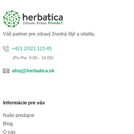
p
ä
t
i
e
Váš partner pre zdravý životný štýl a vitalitu.
+421 2/321 123 45
ahoj@herbatica.sk
Informácie pre vás
Naše predajne
Blog
O nás