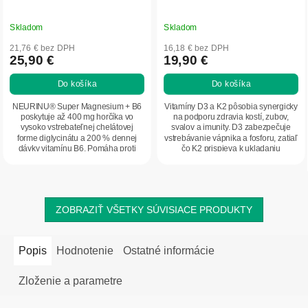
Skladom
Skladom
21,76 € bez DPH
16,18 € bez DPH
25,90 €
19,90 €
Do košíka
Do košíka
NEURINU® Super Magnesium + B6
Vitamíny D3 a K2 pôsobia synergicky
poskytuje až 400 mg horčíka vo
na podporu zdravia kostí, zubov,
vysoko vstrebateľnej chelátovej
svalov a imunity. D3 zabezpečuje
forme diglycinátu a 200 % dennej
vstrebávanie vápnika a fosforu, zatiaľ
dávky vitamínu B6. Pomáha proti
čo K2 prispieva k ukladaniu
stresu, únave a...
vápnika...
ZOBRAZIŤ VŠETKY SÚVISIACE PRODUKTY
Popis
Hodnotenie
Ostatné informácie
Zloženie a parametre