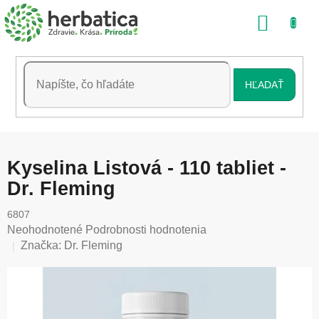
Prejsť
NÁKU
na
obsah
KOŠÍK
HĽADAŤ
Kyselina Listová - 110 tabliet -
Dr. Fleming
6807
Priemerné
Neohodnotené
Podrobnosti hodnotenia
hodnotenie
Značka:
Dr. Fleming
produktu
je
0,0
z