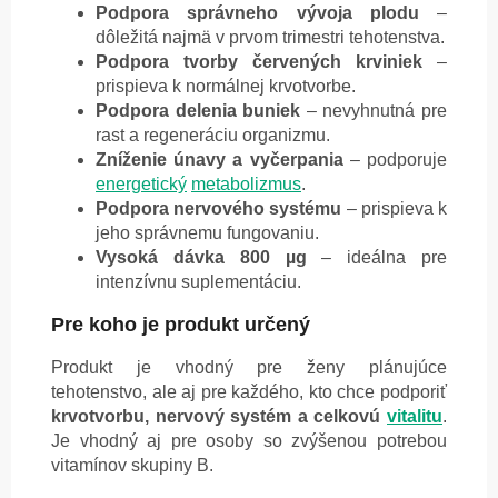
Podpora správneho vývoja plodu
–
dôležitá najmä v prvom trimestri tehotenstva.
Podpora tvorby červených krviniek
–
prispieva k normálnej krvotvorbe.
Podpora delenia buniek
– nevyhnutná pre
rast a regeneráciu organizmu.
Zníženie únavy a vyčerpania
– podporuje
energetický
metabolizmus
.
Podpora nervového systému
– prispieva k
jeho správnemu fungovaniu.
Vysoká dávka 800 µg
– ideálna pre
intenzívnu suplementáciu.
Pre koho je produkt určený
Produkt je vhodný pre ženy plánujúce
tehotenstvo, ale aj pre každého, kto chce podporiť
krvotvorbu, nervový systém a celkovú
vitalitu
.
Je vhodný aj pre osoby so zvýšenou potrebou
vitamínov skupiny B.