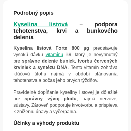
Podrobný popis
Kyselina listová
– podpora
tehotenstva, krvi a bunkového
delenia
Kyselina listová Forte 800 µg
predstavuje
vysokú dávku
vitamínu
B9, ktorý je nevyhnutný
pre
správne delenie buniek, tvorbu červených
krviniek a syntézu DNA
. Tento vitamín zohráva
kľúčovú úlohu najmä v období plánovania
tehotenstva a počas jeho prvých týždňov.
Pravidelné dopĺňanie kyseliny listovej je dôležité
pre
správny vývoj plodu
, najmä nervovej
sústavy. Zároveň podporuje krvotvorbu a prispieva
k zníženiu únavy a vyčerpania.
Účinky a výhody produktu