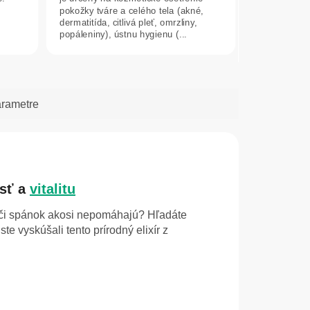
pokožky tváre a celého tela (akné,
dermatitída, citlivá pleť, omrzliny,
popáleniny), ústnu hygienu (...
arametre
osť a
vitalitu
či spánok akosi nepomáhajú? Hľadáte
e vyskúšali tento prírodný elixír z