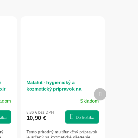
e
Malahit - hygienický a
xir
kozmetický prípravok na
Ďalší
ošetrenie pokožky a slizníc -
produkt
ladom
Skladom
30ml - Elixir
8,86 € bez DPH
10,90 €
šíka
Do košíka
rý
Tento prírodný multifunkčný prípravok
e.
je určený na kozmetické ošetrenie