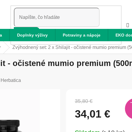
HĽADAŤ
a
Doplnky výživy
Potraviny a nápoje
EKO do
y
Zvýhodnený set: 2 x Shilajit - očistené mumio premium (5
jit - očistené mumio premium (500m
:
Herbatica
35,80 €
34,01 €
Jednotková