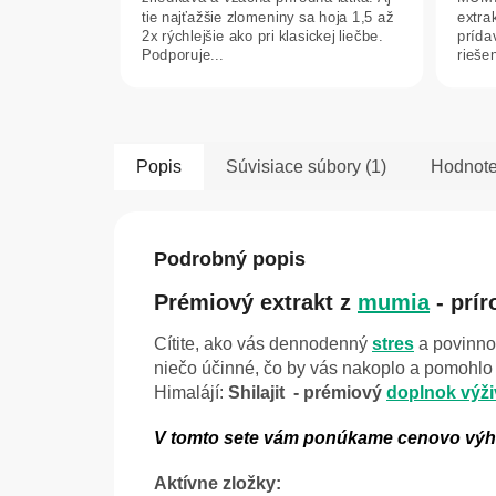
5
5
tie najťažšie zlomeniny sa hoja 1,5 až
extra
hviezdičiek.
hviez
2x rýchlejšie ako pri klasickej liečbe.
prída
Podporuje...
riešen
svalov
Popis
Súvisiace súbory (1)
Hodnote
Podrobný popis
Prémiový extrakt z
mumia
- prír
Cítite, ako vás dennodenný
stres
a povinno
niečo účinné, čo by vás nakoplo a pomohlo z
Himalájí:
Shilajit - prémiový
doplnok výži
V tomto sete vám ponúkame cenovo výhod
Aktívne zložky: