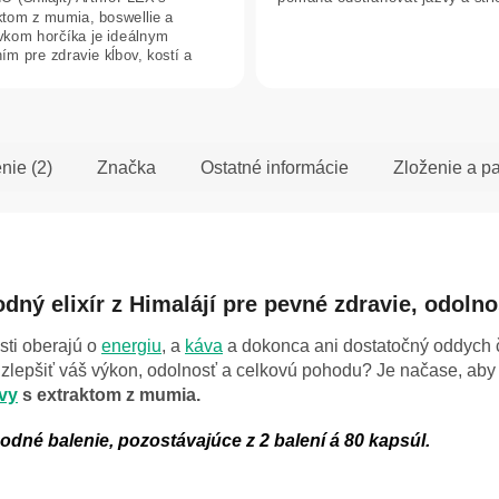
5
ktom z mumia, boswellie a
dičiek.
hviezdičiek.
vkom horčíka je ideálnym
ím pre zdravie kĺbov, kostí a
....
nie (2)
Značka
Ostatné informácie
Zloženie a p
odný elixír z Himalájí pre pevné zdravie, odoln
sti oberajú o
energiu
, a
káva
a dokonca ani dostatočný oddych 
lepšiť váš výkon, odolnosť a celkovú pohodu? Je načase, aby st
vy
s extraktom z mumia.
né balenie, pozostávajúce z 2 balení á 80 kapsúl.