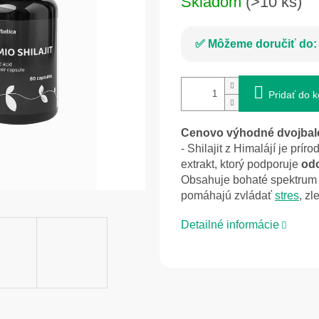
Skladom
(>10 ks)
cena:
Môžeme doručiť do:
Pridať do k
Cenovo výhodné dvojbalen
- Shilajit z Himalájí je prír
extrakt, ktorý
podporuje
odo
Obsahuje bohaté spektrum
pomáhajú zvládať
stres
, z
Detailné informácie