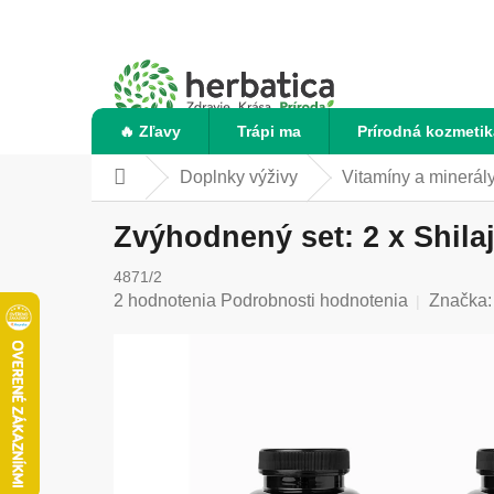
Prejsť
na
obsah
🔥 Zľavy
Trápi ma
Prírodná kozmetik
Doplnky výživy
Vitamíny a minerál
Domov
Zvýhodnený set: 2 x Shila
4871/2
Priemerné
2 hodnotenia
Podrobnosti hodnotenia
Značka
hodnotenie
produktu
je
5,0
z
5
hviezdičiek.