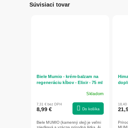
Súvisiaci tovar
Biele Mumio - krém-balzam na
Hima
regeneráciu kĺbov - Elixir - 75 ml
dopl
10ks
Skladom
Priemerné
Prie
hodnotenie
hodn
7,31 € bez DPH
18,40
produktu
prod
8,99 €
21,
Do košíka
je
je
4,8
5,0
Biele MUMIO (kamenný olej) je veľmi
Príro
z
z
zriedkavá a vzácna prírodná látka. Aj
MUMIO