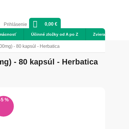
NÁKUPNÝ
0,00 €
Prihlásenie
KOŠÍK
mácnosť
Účinné zložky od A po Z
Zvieratá
No
00mg) - 80 kapsúl - Herbatica
g) - 80 kapsúl - Herbatica
–5 %