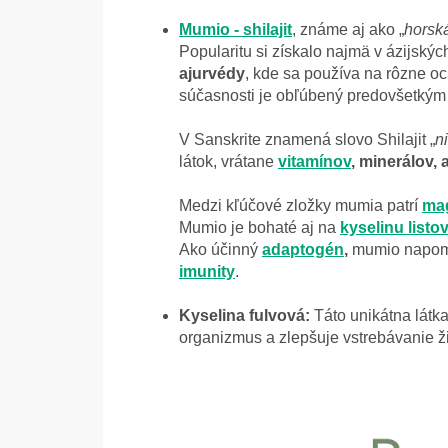
Mumio - shilajit
, známe aj ako „
horsk
Popularitu si získalo najmä v ázijský
ajurvédy
, kde sa používa na rôzne och
súčasnosti je obľúbený predovšetkým
V Sanskrite znamená slovo Shilajit „
ni
látok, vrátane
vitamínov
, minerálov,
Medzi kľúčové zložky mumia patrí
ma
Mumio je bohaté aj na
kyselinu listo
Ako účinný
adaptogén
,
mumio napom
imunity
.
Kyselina fulvová:
Táto unikátna látk
organizmus a zlepšuje vstrebávanie ži