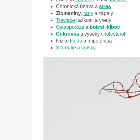
Chronická únava a
stres
Zlomeniny
,
rany
a zápaly
Tráviace
ťažkosti a vredy
Osteoporóza
a
bolesti
kĺbov
Cukrovka
a vysoký
cholesterol
Nízke
libido
a impotencia
Starnutie a vrásky