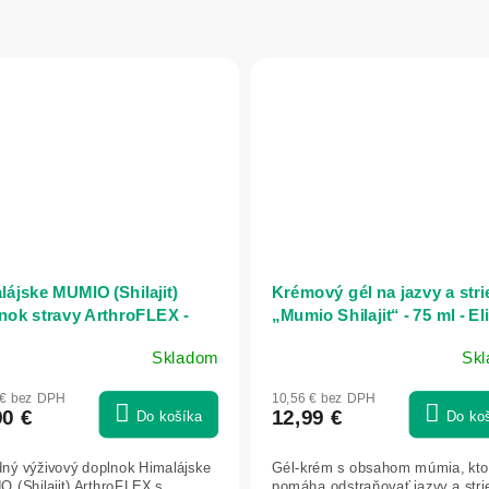
lájske MUMIO (Shilajit)
Krémový gél na jazvy a stri
nok stravy ArthroFLEX -
„Mumio Shilajit“ - 75 ml - Eli
 x10 ml - Herbin
Skladom
Sk
merné
Priemerné
otenie
hodnotenie
 € bez DPH
10,56 € bez DPH
uktu
produktu
90 €
12,99 €
Do košíka
Do ko
je
5,0
dný výživový doplnok Himalájske
Gél-krém s obsahom múmia, kto
z
 (Shilajit) ArthroFLEX s
pomáha odstraňovať jazvy a stri