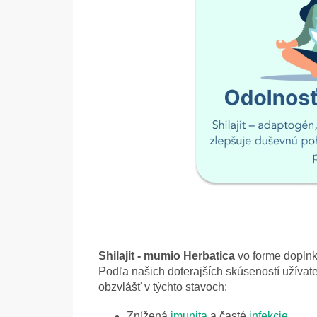
Shilajit - mumio Herbatica
vo forme doplnk
Podľa našich doterajších skúseností užívat
obzvlášť v týchto stavoch:
Znížená
imunita
a časté
infekcie