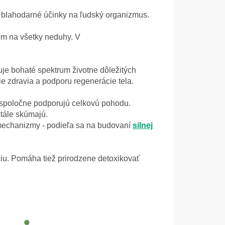
 blahodarné účinky na ľudský organizmus.
ekom na všetky neduhy. V
je bohaté spektrum životne dôležitých
ie zdravia a podporu regenerácie tela.
 spoločne podporujú celkovú pohodu.
stále skúmajú.
mechanizmy - podieľa sa na budovaní
silnej
ciu. Pomáha tiež prirodzene detoxikovať