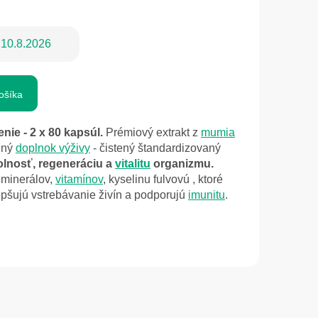
10.8.2026
ošíka
ie - 2 x 80 kapsúl.
Prémiový extrakt z
mumia
odný
doplnok výživy
-
čistený štandardizovaný
lnosť, regeneráciu a
vitalitu
organizmu.
 minerálov,
vitamínov
, kyselinu fulvovú , ktoré
lepšujú vstrebávanie živín a podporujú
imunitu
.