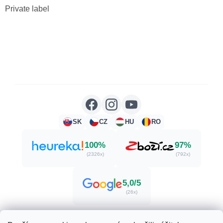
Private label
SK
CZ
HU
RO
100%
97%
(2326x)
(792x)
5,0/5
(26x)