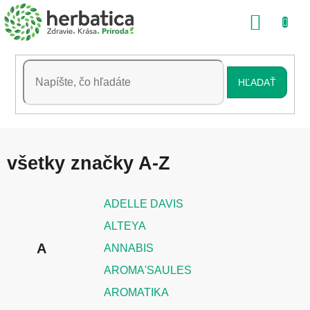
Prejsť
NÁKU
na
obsah
KOŠÍK
HĽADAŤ
všetky značky A-Z
ADELLE DAVIS
ALTEYA
A
ANNABIS
AROMA'SAULES
AROMATIKA