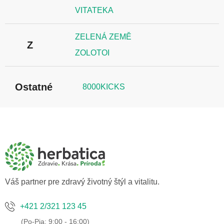
VITATEKA
ZELENÁ ZEMĚ
Z
ZOLOTOI
Ostatné
8000KICKS
Z
á
p
ä
t
i
e
Váš partner pre zdravý životný štýl a vitalitu.
+421 2/321 123 45