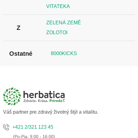
VITATEKA
ZELENÁ ZEMĚ
Z
ZOLOTOI
Ostatné
8000KICKS
Z
á
p
ä
t
i
e
Váš partner pre zdravý životný štýl a vitalitu.
+421 2/321 123 45