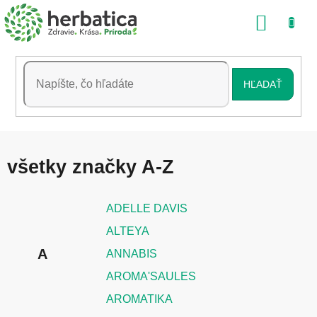
Prejsť
NÁKU
na
obsah
KOŠÍK
HĽADAŤ
všetky značky A-Z
ADELLE DAVIS
ALTEYA
A
ANNABIS
AROMA'SAULES
AROMATIKA