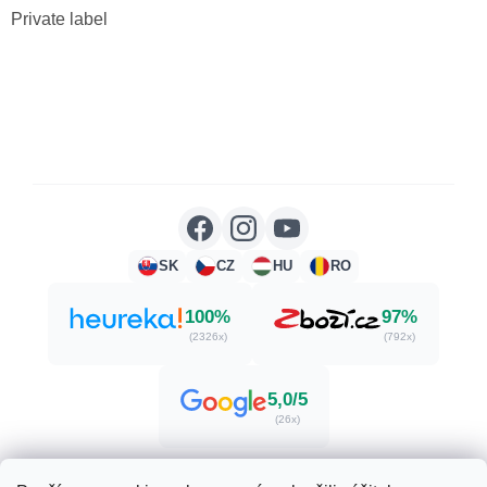
Private label
SK
CZ
HU
RO
100%
97%
(2326x)
(792x)
5,0/5
(26x)