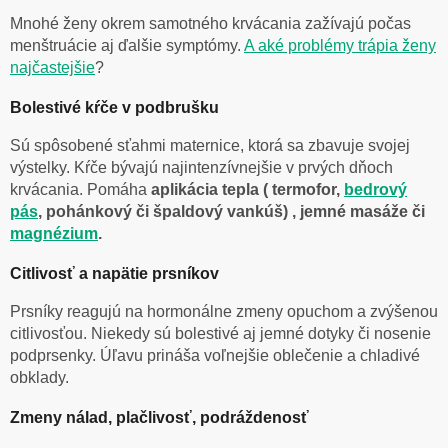
Mnohé ženy okrem samotného krvácania zažívajú počas
menštruácie aj ďalšie symptómy.
A aké problémy trápia ženy
najčastejšie
?
Bolestivé kŕče v podbrušku
Sú spôsobené sťahmi maternice, ktorá sa zbavuje svojej
výstelky. Kŕče bývajú najintenzívnejšie v prvých dňoch
krvácania. Pomáha
aplikácia tepla ( termofor,
bedrový
pás
, pohánkový či špaldový vankúš) , jemné masáže či
magnézium
.
Citlivosť a napätie prsníkov
Prsníky reagujú na hormonálne zmeny opuchom a zvýšenou
citlivosťou. Niekedy sú bolestivé aj jemné dotyky či nosenie
podprsenky. Úľavu prináša voľnejšie oblečenie a chladivé
obklady.
Zmeny nálad, plačlivosť, podráždenosť