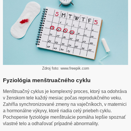
Zdroj foto: www.freepik.com
Fyziológia menštruačného cyklu
Menštruačný cyklus je komplexný proces, ktorý sa odohráva
v ženskom tele každý mesiac počas reprodukčného veku.
Zahŕňa synchronizované zmeny na vaječníkoch, v maternici
a hormonálne výkyvy, ktoré riadia celý priebeh cyklu.
Pochopenie fyziológie menštruácie pomáha lepšie spoznať
vlastné telo a odhaľovať prípadné abnormality.