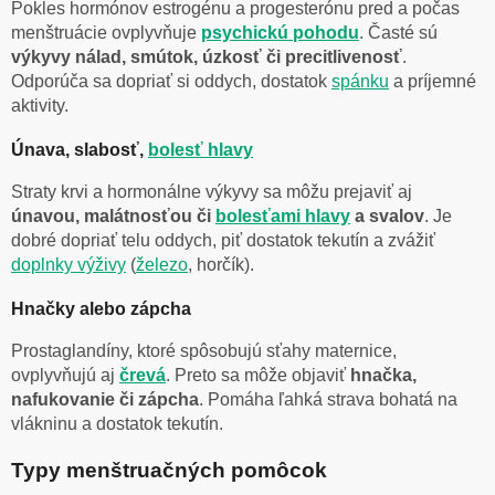
Pokles hormónov estrogénu a progesterónu pred a počas
menštruácie ovplyvňuje
psychickú pohodu
. Časté sú
výkyvy nálad, smútok, úzkosť či precitlivenosť
.
Odporúča sa dopriať si oddych, dostatok
spánku
a príjemné
aktivity.
Únava, slabosť,
bolesť hlavy
Straty krvi a hormonálne výkyvy sa môžu prejaviť aj
únavou, malátnosťou či
bolesťami hlavy
a svalov
. Je
dobré dopriať telu oddych, piť dostatok tekutín a zvážiť
doplnky výživy
(
železo
, horčík).
Hnačky alebo zápcha
Prostaglandíny, ktoré spôsobujú sťahy maternice,
ovplyvňujú aj
črevá
. Preto sa môže objaviť
hnačka,
nafukovanie či zápcha
. Pomáha ľahká strava bohatá na
vlákninu a dostatok tekutín.
Typy menštruačných pomôcok