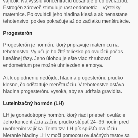
vajíčok. Najvyššiu koncentráciu dosahuje pred ovuláciou.
Estrogén zároveň stimuluje rast endometria – výstelky
maternice. Po ovulácii jeho hladina klesá a ak nenastane
tehotenstvo, pokles pokračuje až do začiatku menštruácie.
Progesterón
Progesterón je hormón, ktorý pripravuje maternicu na
tehotenstvo. Vylučuje ho žlté teliesko po ovulácii počas
luteálnej fázy. Jeho úlohou je ešte viac zhrubovať
endometrium pre možné uhniezdenie embrya.
Ak k oplodneniu nedôjde, hladina progesterónu prudko
klesne, čo odštartuje menštruáciu. V tehotenstve ostáva
hladina progesterónu vysoká, aby sa udržala gravidita.
Luteinizačný hormón (LH)
LH je gonadotropný hormón, ktorý riadi priebeh ovulácie.
Jeho koncentrácia začne prudko stúpať 24–36 hodín pred
uvoľnením vajíčka. Tento tzv. LH pík spúšťa ovuláciu.
Meranie hladiny LH v moči pomocou ovulačných testov sa