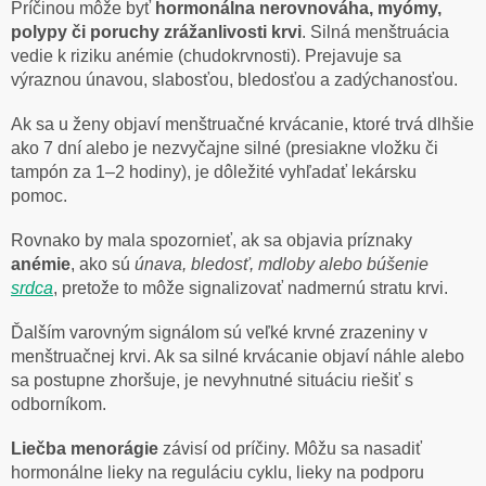
Príčinou môže byť
hormonálna nerovnováha, myómy,
polypy či poruchy zrážanlivosti krvi
. Silná menštruácia
vedie k riziku anémie (chudokrvnosti). Prejavuje sa
výraznou únavou, slabosťou, bledosťou a zadýchanosťou.
Ak sa u ženy objaví menštruačné krvácanie, ktoré trvá dlhšie
ako 7 dní alebo je nezvyčajne silné (presiakne vložku či
tampón za 1–2 hodiny), je dôležité vyhľadať lekársku
pomoc.
Rovnako by mala spozornieť, ak sa objavia príznaky
anémie
, ako sú
únava, bledosť, mdloby alebo búšenie
srdca
, pretože to môže signalizovať nadmernú stratu krvi.
Ďalším varovným signálom sú veľké krvné zrazeniny v
menštruačnej krvi. Ak sa silné krvácanie objaví náhle alebo
sa postupne zhoršuje, je nevyhnutné situáciu riešiť s
odborníkom.
Liečba menorágie
závisí od príčiny. Môžu sa nasadiť
hormonálne lieky na reguláciu cyklu, lieky na podporu