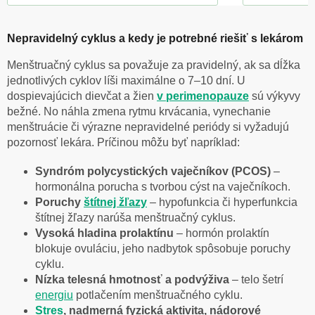
Nepravidelný cyklus a kedy je potrebné riešiť s lekárom
Menštruačný cyklus sa považuje za pravidelný, ak sa dĺžka
jednotlivých cyklov líši maximálne o 7–10 dní. U
dospievajúcich dievčat a žien
v perimenopauze
sú výkyvy
bežné. No náhla zmena rytmu krvácania, vynechanie
menštruácie či výrazne nepravidelné periódy si vyžadujú
pozornosť lekára. Príčinou môžu byť napríklad:
Syndróm polycystických vaječníkov (PCOS)
–
hormonálna porucha s tvorbou cýst na vaječníkoch.
Poruchy
štítnej žľazy
– hypofunkcia či hyperfunkcia
štítnej žľazy narúša menštruačný cyklus.
Vysoká hladina prolaktínu
– hormón prolaktín
blokuje ovuláciu, jeho nadbytok spôsobuje poruchy
cyklu.
Nízka telesná hmotnosť a podvýživa
– telo šetrí
energiu
potlačením menštruačného cyklu.
Stres
, nadmerná fyzická aktivita, nádorové