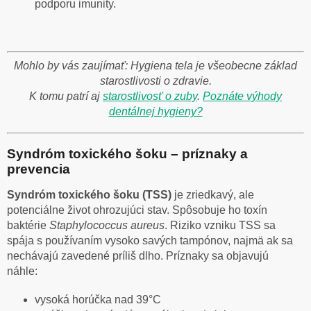
podporu imunity.
Mohlo by vás zaujímať: Hygiena tela je všeobecne základ
starostlivosti o zdravie.
K tomu patrí aj
starostlivosť o zuby
.
Poznáte výhody
dentálnej hygieny?
Syndróm toxického šoku – príznaky a
prevencia
Syndróm toxického šoku (TSS)
je zriedkavý, ale
potenciálne život ohrozujúci stav. Spôsobuje ho toxín
baktérie
Staphylococcus aureus
. Riziko vzniku TSS sa
spája s používaním vysoko savých tampónov, najmä ak sa
nechávajú zavedené príliš dlho. Príznaky sa objavujú
náhle:
vysoká horúčka nad 39°C