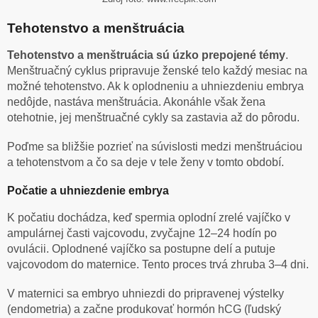
Tehotenstvo a menštruácia
Tehotenstvo a menštruácia sú úzko prepojené témy
.
Menštruačný cyklus pripravuje ženské telo každý mesiac na
možné tehotenstvo. Ak k oplodneniu a uhniezdeniu embrya
nedôjde, nastáva menštruácia. Akonáhle však žena
otehotnie, jej menštruačné cykly sa zastavia až do pôrodu.
Poďme sa bližšie pozrieť na súvislosti medzi menštruáciou
a tehotenstvom a čo sa deje v tele ženy v tomto období.
Počatie a uhniezdenie embrya
K počatiu dochádza, keď spermia oplodní zrelé vajíčko v
ampulárnej časti vajcovodu, zvyčajne 12–24 hodín po
ovulácii. Oplodnené vajíčko sa postupne delí a putuje
vajcovodom do maternice. Tento proces trvá zhruba 3–4 dni.
V maternici sa embryo uhniezdi do pripravenej výstelky
(endometria) a začne produkovať hormón hCG (ľudský