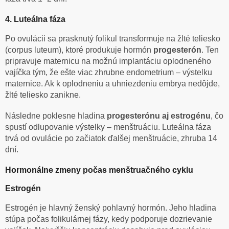
4. Luteálna fáza
Po ovulácii sa prasknutý folikul transformuje na žlté teliesko
(corpus luteum), ktoré produkuje hormón
progesterón
. Ten
pripravuje maternicu na možnú implantáciu oplodneného
vajíčka tým, že ešte viac zhrubne endometrium – výstelku
maternice. Ak k oplodneniu a uhniezdeniu embrya nedôjde,
žlté teliesko zanikne.
Následne poklesne hladina
progesterónu aj estrogénu
, čo
spustí odlupovanie výstelky – menštruáciu. Luteálna fáza
trvá od ovulácie po začiatok ďalšej menštruácie, zhruba 14
dní.
Hormonálne zmeny počas menštruačného cyklu
Estrogén
Estrogén je hlavný ženský pohlavný hormón. Jeho hladina
stúpa počas folikulárnej fázy, kedy podporuje dozrievanie