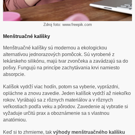
Zdroj foto: www.freepik.com
Menštruačné kalíšky
Menštruačné kalíšky sú modernou a ekologickou
alternatívou jednorazových pomôcok. Sú vyrobené z
lekárskeho silikónu, majú tvar zvončeka a zavádzajú sa do
pošvy. Fungujú na princípe zachytávania krvi namiesto
absorpcie.
Kalíšok vydrží viac hodín, potom sa vyberie, vyprázdni,
opláchne a znovu zavedie. Jeden kalíšok vydrží až niekoľko
rokov. Vyrábajú sa z rôznych materiálov a v rôznych
veľkostiach podľa veku a pôrodov. Zavedenie aj vybratie si
vyžaduje určitú prax a oboznámenie sa s vlastnou
anatómiou.
Keď si to zhrnieme, tak
výhody
menštruačného kalíšku