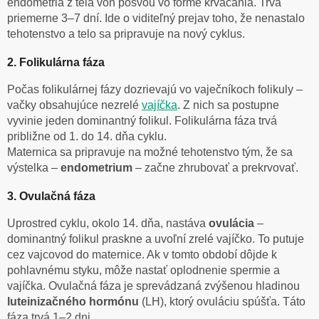
endometria z tela von pošvou vo forme krvácania. Trvá
priemerne 3–7 dní. Ide o viditeľný prejav toho, že nenastalo
tehotenstvo a telo sa pripravuje na nový cyklus.
2. Folikulárna fáza
Počas folikulárnej fázy dozrievajú vo vaječníkoch folikuly –
vačky obsahujúce nezrelé
vajíčka
. Z nich sa postupne
vyvinie jeden dominantný folikul. Folikulárna fáza trvá
približne od 1. do 14. dňa cyklu.
Maternica sa pripravuje na možné tehotenstvo tým, že sa
výstelka –
endometrium
– začne zhrubovať a prekrvovať.
3. Ovulačná fáza
Uprostred cyklu, okolo 14. dňa, nastáva
ovulácia
–
dominantný folikul praskne a uvoľní zrelé vajíčko. To putuje
cez vajcovod do maternice. Ak v tomto období dôjde k
pohlavnému styku, môže nastať oplodnenie spermie a
vajíčka. Ovulačná fáza je sprevádzaná zvýšenou hladinou
luteinizačného hormónu
(LH), ktorý ovuláciu spúšťa. Táto
fáza trvá 1–2 dni.