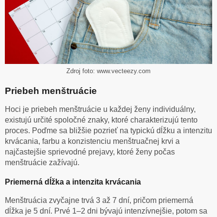
Zdroj foto: www.vecteezy.com
Priebeh menštruácie
Hoci je priebeh menštruácie u každej ženy individuálny,
existujú určité spoločné znaky, ktoré charakterizujú tento
proces. Poďme sa bližšie pozrieť na typickú dĺžku a intenzitu
krvácania, farbu a konzistenciu menštruačnej krvi a
najčastejšie sprievodné prejavy, ktoré ženy počas
menštruácie zažívajú.
Priemerná dĺžka a intenzita krvácania
Menštruácia zvyčajne trvá 3 až 7 dní, pričom priemerná
dĺžka je 5 dní. Prvé 1–2 dni bývajú intenzívnejšie, potom sa