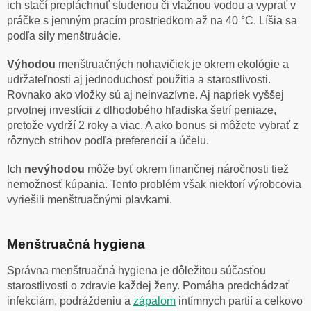
ich stačí prepláchnuť studenou či vlažnou vodou a vyprať v
práčke s jemným pracím prostriedkom až na 40 °C. Líšia sa
podľa sily menštruácie.
Výhodou
menštruačných nohavičiek je okrem ekológie a
udržateľnosti aj jednoduchosť použitia a starostlivosti.
Rovnako ako vložky sú aj neinvazívne. Aj napriek vyššej
prvotnej investícii z dlhodobého hľadiska šetrí peniaze,
pretože vydrží 2 roky a viac. A ako bonus si môžete vybrať z
rôznych strihov podľa preferencií a účelu.
Ich
nevýhodou
môže byť okrem finančnej náročnosti tiež
nemožnosť kúpania. Tento problém však niektorí výrobcovia
vyriešili menštruačnými plavkami.
Menštruačná hygiena
Správna menštruačná hygiena je dôležitou súčasťou
starostlivosti o zdravie každej ženy. Pomáha predchádzať
infekciám, podráždeniu a
zápalom
intímnych partií a celkovo