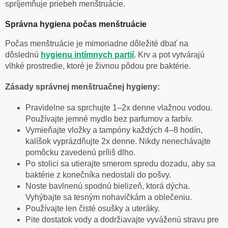
spríjemňuje priebeh menštruácie.
Správna hygiena počas menštruácie
Počas menštruácie je mimoriadne dôležité dbať na
dôslednú
hygienu intímnych partií
. Krv a pot vytvárajú
vlhké prostredie, ktoré je živnou pôdou pre baktérie.
Zásady správnej menštruačnej hygieny:
Pravidelne sa sprchujte 1–2x denne vlažnou vodou.
Používajte jemné mydlo bez parfumov a farbív.
Vymieňajte vložky a tampóny každých 4–8 hodín,
kalíšok vyprázdňujte 2x denne. Nikdy nenechávajte
pomôcku zavedenú príliš dlho.
Po stolici sa utierajte smerom spredu dozadu, aby sa
baktérie z konečníka nedostali do pošvy.
Noste bavlnenú spodnú bielizeň, ktorá dýcha.
Vyhýbajte sa tesným nohavičkám a oblečeniu.
Používajte len čisté osušky a uteráky.
Pite dostatok vody a dodržiavajte vyváženú stravu pre