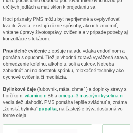
môžu počas tohto obdobia pociťovať intenzívnu túžbu po
určitých jedlách a mať sklon k prejedaniu sa.
Hoci príznaky PMS môžu byť nepríjemné a ovplyvňovať
kvalitu života, existujú rôzne spôsoby, ako ich zmierniť,
vrátane úpravy životosprávy, cvičenia a v prípade potreby aj
konzultácie s lekárom.
Pravidelné cvičenie
zlepšuje náladu vďaka endorfínom a
pomáha s opuchmi. Tiež je vhodná zdravá vyvážená strava,
obmedzenie kofeínu, alkoholu, soli a cukrov. Netreba
zabudnúť ani na dostatok spánku, relaxačné techniky ako
dychové cvičenia či meditácia.
Bylinkové čaje
(ľubovník, mäta, chmeľ ) a doplnky stravy s
horčíkom,
vitamínom
B6 a
omega–3 mastnými kyselinami
vedia tiež ulahodiť. PMS pomáha lepšie zvládnuť aj známa
„ženská bylinka“
pupalka
, najčastejšie býva dostupná vo
forme oleja.