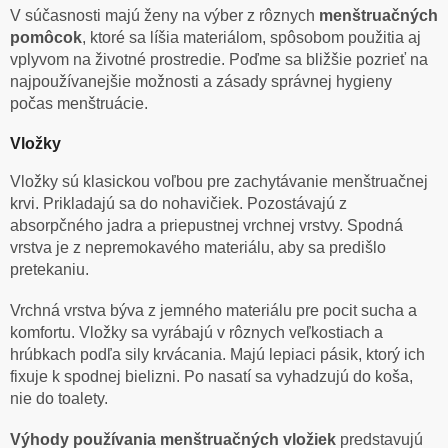
V súčasnosti majú ženy na výber z rôznych
menštruačných
pomôcok
, ktoré sa líšia materiálom, spôsobom použitia aj
vplyvom na životné prostredie. Poďme sa bližšie pozrieť na
najpoužívanejšie možnosti a zásady správnej hygieny
počas menštruácie.
Vložky
Vložky sú klasickou voľbou pre zachytávanie menštruačnej
krvi. Prikladajú sa do nohavičiek. Pozostávajú z
absorpčného jadra a priepustnej vrchnej vrstvy. Spodná
vrstva je z nepremokavého materiálu, aby sa predišlo
pretekaniu.
Vrchná vrstva býva z jemného materiálu pre pocit sucha a
komfortu. Vložky sa vyrábajú v rôznych veľkostiach a
hrúbkach podľa sily krvácania. Majú lepiaci pásik, ktorý ich
fixuje k spodnej bielizni. Po nasatí sa vyhadzujú do koša,
nie do toalety.
Výhody používania menštruačných vložiek
predstavujú