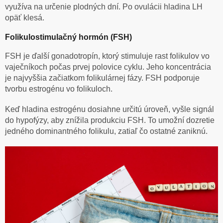
využíva na určenie plodných dní. Po ovulácii hladina LH
opäť klesá.
Folikulostimulačný hormón (FSH)
FSH je ďalší gonadotropín, ktorý stimuluje rast folikulov vo
vaječníkoch počas prvej polovice cyklu. Jeho koncentrácia
je najvyššia začiatkom folikulárnej fázy. FSH podporuje
tvorbu estrogénu vo folikuloch.
Keď hladina estrogénu dosiahne určitú úroveň, vyšle signál
do hypofýzy, aby znížila produkciu FSH. To umožní dozretie
jedného dominantného folikulu, zatiaľ čo ostatné zaniknú.