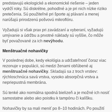
predstavujú ekologické a ekonomické riešenie – jeden
vydrží roky. Sú diskrétne, pohodlné a je pri nich nízke riziko
pretečenia. Sú použiteľné pri športe aj plávaní a menej
narúšajú prirodzenú pošvovú mikroflóru.
Vyžadujú si však prax pri zavádzaní a vyberaní, vyžadujú
umývanie a údržbu a prvotné náklady sú vyššie, čo môže
byť považované za ich
nevýhodu
.
Menštruačné nohavičky
V poslednej dobe, kedy ekológia a udržateľnosť čoraz viac
rezonuje v populácii, sú medzi ženami obľúbené aj
menštruačné nohavičky
. Skladajú sa z troch vrstiev:
rýchloschnúca savá vrstva, vysoko absorpčná vrstva a
nepriepustná membrána.
Sú tenké ako normálna spodná bielizeň a je možné ich nosiť
samostatne alebo ako poistku k tampónu či kalíšku.
Nohavičky by sa mali meniť po 8–10 hodinách. Po použití