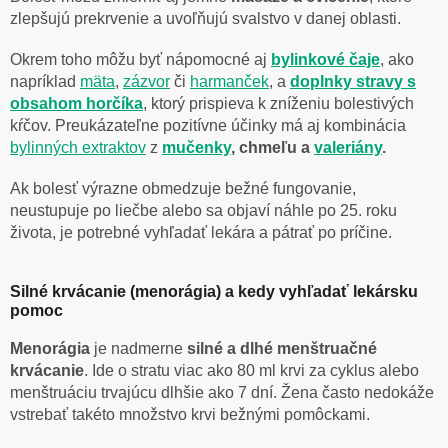
zlepšujú prekrvenie a uvoľňujú svalstvo v danej oblasti.
Okrem toho môžu byť nápomocné aj
bylinkové
čaje
, ako
napríklad
mäta
,
zázvor
či
harmanček
, a
doplnky stravy s
obsahom horčíka
, ktorý prispieva k zníženiu bolestivých
kŕčov. Preukázateľne pozitívne účinky má aj kombinácia
bylinných extraktov
z
mučenky
, chmeľu a
valeriány
.
Ak bolesť výrazne obmedzuje bežné fungovanie,
neustupuje po liečbe alebo sa objaví náhle po 25. roku
života, je potrebné vyhľadať lekára a pátrať po príčine.
Silné krvácanie (menorágia) a kedy vyhľadať lekársku
pomoc
Menorágia
je nadmerne
silné a dlhé menštruačné
krvácanie
. Ide o stratu viac ako 80 ml krvi za cyklus alebo
menštruáciu trvajúcu dlhšie ako 7 dní. Žena často nedokáže
vstrebať takéto množstvo krvi bežnými pomôckami.