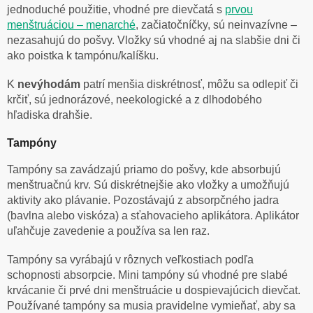
jednoduché použitie, vhodné pre dievčatá s
prvou
menštruáciou – menarché
, začiatočníčky, sú neinvazívne –
nezasahujú do pošvy. Vložky sú vhodné aj na slabšie dni či
ako poistka k tampónu/kalíšku.
K
nevýhodám
patrí menšia diskrétnosť, môžu sa odlepiť či
krčiť, sú jednorázové, neekologické a z dlhodobého
hľadiska drahšie.
Tampóny
Tampóny sa zavádzajú priamo do pošvy, kde absorbujú
menštruačnú krv. Sú diskrétnejšie ako vložky a umožňujú
aktivity ako plávanie. Pozostávajú z absorpčného jadra
(bavlna alebo viskóza) a sťahovacieho aplikátora. Aplikátor
uľahčuje zavedenie a používa sa len raz.
Tampóny sa vyrábajú v rôznych veľkostiach podľa
schopnosti absorpcie. Mini tampóny sú vhodné pre slabé
krvácanie či prvé dni menštruácie u dospievajúcich dievčat.
Používané tampóny sa musia pravidelne vymieňať, aby sa