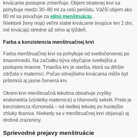
krvácanie postupne zmierňuje. Objem stratenej krvi sa
pohybuje medzi 30–80 ml za celú periódu. Väčší objem ako
80 ml sa považuje za
silnú menštruáciu
.
Niektoré ženy majú veľmi slabé krvácanie trvajúce len 2 dni,
iné krvácajú stredne až silno aj týždeň.
Farba a konzistencia menštruačnej krvi
Farba menštruačnej krvi sa pohybuje od svetločervenej po
tmavohnedú. Na začiatku býva obyčajne svetlejšia a
postupne tmavne. Tmavšia krv je staršia, ktorá sa dlhšie
zdržala v maternici. Počas silnejšieho krvácania môže byť
prítomná aj jasne červená krv.
Okrem krvi menštruačná tekutina obsahuje zvyšky
endometria (výstelky maternice) a hlienovitý sekrét. Preto je
konzistencia rôznorodá – od riedkej tekutej po hustejšie
zhluky tkaniva. Niekedy sa v menštruačnej krvi objavujú aj
drobné zrazeniny.
Sprievodné prejavy menštruácie