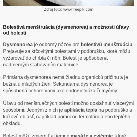
Zdroj foto: www.freepik.com
Bolestivá menštruácia (dysmenorea) a možnosti úľavy
od bolest
i
Dysmenorea
je odborný názov pre
bolestivú menštruáciu
.
Prejavuje sa kŕčovitými bolesťami v podbrušku, ktoré môžu
vyžarovať do chrbta či nôh. Bolesť je spôsobená
nadmerným sťahovaním maternice.
Primárna dysmenorea nemá žiadnu organickú príčinu a je
bežná u mladých žien. Sekundárna dysmenorea je
spôsobená ochoreniami ako endometrióza či myómy.
Úľavu od menštruačných bolestí možno dosiahnuť viacerými
spôsobmi. Jedným z nich je
aplikácia tepla
na podbruško a
krížovú oblasť, napríklad pomocou termofóru alebo teplého
obkladu.
Bolesť môžu zmierniť aj jemné
masáže a cvičenie
, ktoré