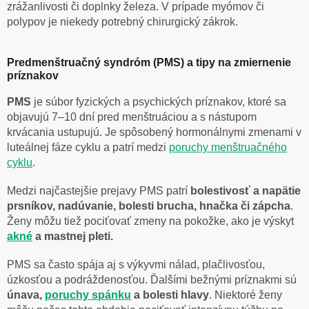
zrážanlivosti či doplnky železa. V prípade myómov či
polypov je niekedy potrebný chirurgický zákrok.
Predmenštruačný syndróm (PMS) a tipy na zmiernenie
príznakov
PMS
je súbor fyzických a psychických príznakov, ktoré sa
objavujú 7–10 dní pred menštruáciou a s nástupom
krvácania ustupujú. Je spôsobený hormonálnymi zmenami v
luteálnej fáze cyklu a patrí medzi
poruchy menštruačného
cyklu
.
Medzi najčastejšie prejavy PMS patrí
bolestivosť a napätie
prsníkov, nadúvanie, bolesti brucha, hnačka či zápcha
.
Ženy môžu tiež pociťovať zmeny na pokožke, ako je výskyt
akné
a mastnej pleti.
PMS sa často spája aj s výkyvmi nálad, plačlivosťou,
úzkosťou a podráždenosťou. Ďalšími bežnými príznakmi sú
únava,
poruchy spánku
a bolesti hlavy
. Niektoré ženy