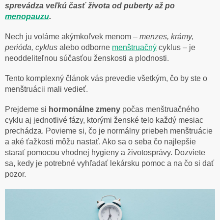
sprevádza veľkú časť života od puberty až po
menopauzu
.
Nech ju voláme akýmkoľvek menom –
menzes, krámy,
perióda, cyklus
alebo odborne
menštruačný
cyklus – je
neoddeliteľnou súčasťou ženskosti a plodnosti.
Tento komplexný článok vás prevedie všetkým, čo by ste o
menštruácii mali vedieť.
Prejdeme si
hormonálne zmeny
počas menštruačného
cyklu aj jednotlivé fázy, ktorými ženské telo každý mesiac
prechádza. Povieme si, čo je normálny priebeh menštruácie
a aké ťažkosti môžu nastať. Ako sa o seba čo najlepšie
starať pomocou vhodnej hygieny a životosprávy. Dozviete
sa, kedy je potrebné vyhľadať lekársku pomoc a na čo si dať
pozor.