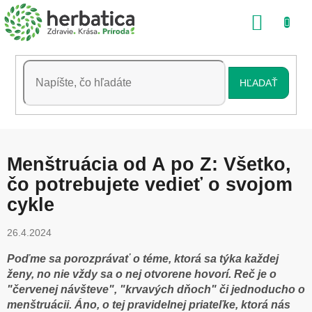
Prejsť
NÁKU
na
obsah
KOŠÍK
HĽADAŤ
Menštruácia od A po Z: Všetko,
čo potrebujete vedieť o svojom
cykle
26.4.2024
Poďme sa porozprávať o téme, ktorá sa týka každej
ženy, no nie vždy sa o nej otvorene hovorí. Reč je o
"červenej návšteve", "krvavých dňoch" či jednoducho o
menštruácii. Áno, o tej pravidelnej priateľke, ktorá nás