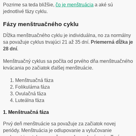
Pozrime sa teda bližšie,
čo je menštruácia
a aké sú
jednotlivé fázy cyklu.
Fázy menštruačného cyklu
Dĺžka menštruačného cyklu je individuálna, no za normálny
sa považuje cyklus trvajúci 21 až 35 dní.
Priemerná dĺžka je
28 dní
.
Menštruačný cyklus sa počíta od prvého dňa menštruačného
krvácania po začiatok ďalšej menštruácie.
Menštruačná fáza
Folikulárna fáza
Ovulačná fáza
Luteálna fáza
1. Menštruačná fáza
Prvý deň menštruácie sa považuje za začiatok novej
periódy. Menštruácia je odlupovanie a vylučovanie