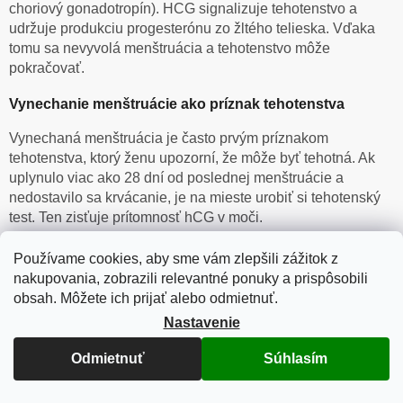
choriový gonadotropín). HCG signalizuje tehotenstvo a
udržuje produkciu progesterónu zo žltého telieska. Vďaka
tomu sa nevyvolá menštruácia a tehotenstvo môže
pokračovať.
Vynechanie menštruácie ako príznak tehotenstva
Vynechaná menštruácia je často prvým príznakom
tehotenstva, ktorý ženu upozorní, že môže byť tehotná. Ak
uplynulo viac ako 28 dní od poslednej menštruácie a
nedostavilo sa krvácanie, je na mieste urobiť si tehotenský
test. Ten zisťuje prítomnosť hCG v moči.
Hladina hCG stúpa každých 48–72 hodín, preto je test
Používame cookies, aby sme vám zlepšili zážitok z
spoľahlivejší s každým dňom oneskorenej menštruácie.
nakupovania, zobrazili relevantné ponuky a prispôsobili
Okrem vynechania menštruácie môžu na tehotenstvo
obsah. Môžete ich prijať alebo odmietnuť.
upozorniť aj ďalšie skoré príznaky ako
citlivosť prsníkov,
Nastavenie
únava, nevoľnosť, časté nutkanie na močenie
.
Odmietnuť
Súhlasím
Menštruácia v tehotenstve