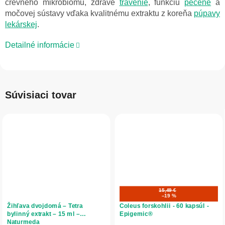
črevného mikrobiomu, zdravé
trávenie
, funkciu
pečene
a
močovej sústavy vďaka kvalitnému extraktu z koreňa
púpavy
lekárskej
.
Detailné informácie
Súvisiaci tovar
15,49 €
–19 %
Žihľava dvojdomá – Tetra
Coleus forskohlii - 60 kapsúl -
bylinný extrakt – 15 ml –
Epigemic®
Naturmeda