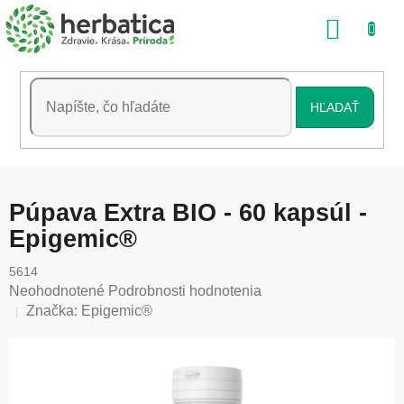
Prejsť
NÁKU
na
obsah
KOŠÍK
HĽADAŤ
Púpava Extra BIO - 60 kapsúl -
Epigemic®
5614
Priemerné
Neohodnotené
Podrobnosti hodnotenia
hodnotenie
Značka:
Epigemic®
produktu
je
0,0
z