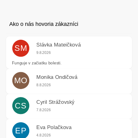
Slávka Mateičková
SM
Hodnotenie obchodu je 5 z 5 hviezdičiek.
9.8.2026
Funguje v začiatku bolesti.
Monika Ondičová
MO
Hodnotenie obchodu je 5 z 5 hviezdičiek.
8.8.2026
Cyril Strážovský
CS
Hodnotenie obchodu je 5 z 5 hviezdičiek.
7.8.2026
Eva Polačkova
EP
Hodnotenie obchodu je 5 z 5 hviezdičiek.
4.8.2026