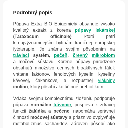
Podrobný popis
Púpava Extra BIO Epigemic® obsahuje vysoko
kvalitný extrakt z korena
púpavy lekárskej
(Taraxacum officinale)
, ktorá patrí
k najvýznamnejším bylinám tradičnej európskej
fytoterapie. Je známa svojím pôsobením na
tráviaci
systém,
pečeň
,
črevný
mikrobiom
a močovú sústavu. Korene púpavy prirodzene
obsahujú množstvo cenných bioaktívnych látok
vrátane laktonov, fenolových kyselín, kyseliny
kávovej, čakankovej a rozpustnej
vlákniny
inulínu
, ktorý pôsobí ako účinné prebiotikum.
Vďaka svojmu komplexnému zloženiu podporuje
púpava
normálne
trávenie
, prispieva k zdravej
funkcii
žalúdka a pečene
, napomáha správnej
činnosti
močovej sústavy
a priaznivo ovplyvňuje
metabolizmus sacharidov. Zároveň pôsobí ako