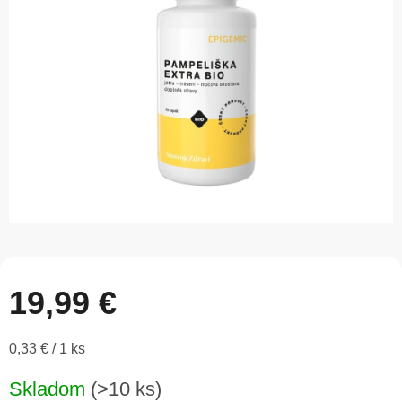
5
hviezdičiek.
19,99 €
Jednotková
0,33 € / 1 ks
cena:
Skladom
(>10 ks)