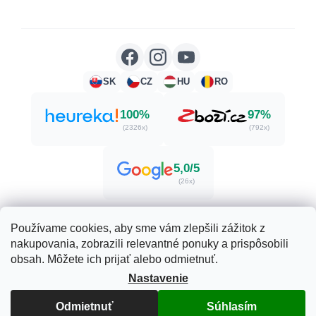
SK
CZ
HU
RO
100%
97%
(2326x)
(792x)
5,0/5
(26x)
Používame cookies, aby sme vám zlepšili zážitok z
nakupovania, zobrazili relevantné ponuky a prispôsobili
Vytvoril Shoptet
obsah. Môžete ich prijať alebo odmietnuť.
Nastavenie
Copyright 2026
Herbatica.sk
. Všetky práva vyhradené.
Upraviť nastavenie cookies
Odmietnuť
Súhlasím