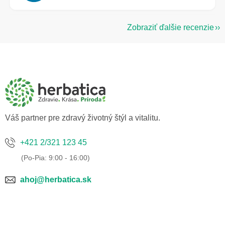
Zobraziť ďalšie recenzie
Z
á
p
ä
t
i
e
Váš partner pre zdravý životný štýl a vitalitu.
+421 2/321 123 45
ahoj@herbatica.sk