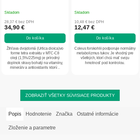
Skladom
Skladom
28,37 € bez DPH
10,48 € bez DPH
34,90 €
12,47 €
Do košíka
Do košíka
Žihľava dvojdomá (Urtica dioica)vo
Coleus forskohlii podporuje normálny
forme tetra extraktu v MTC-C8
metabolizmus tukov. Je vhodný pre
oleji (1,5%/225mg) je prírodný
všetkých, ktorí chcú mať svoju
doplnok stravy bohatý na vitamíny,
hmotnosť pod kontrolou.
minerály a antioxidanty, ktorý...
ZOBRAZIŤ VŠETKY SÚVISIACE PRODUKTY
Popis
Hodnotenie
Značka
Ostatné informácie
Zloženie a parametre