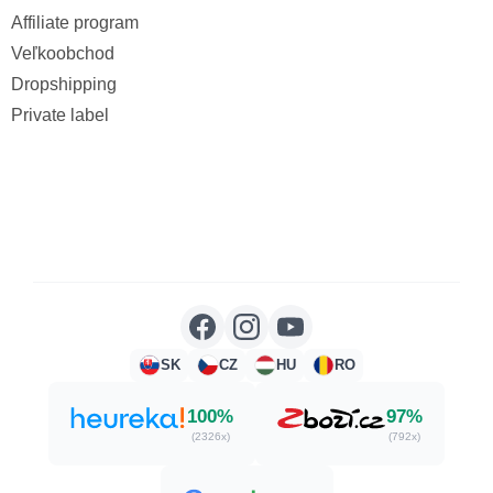
Affiliate program
Veľkoobchod
Dropshipping
Private label
SK
CZ
HU
RO
100%
97%
(2326x)
(792x)