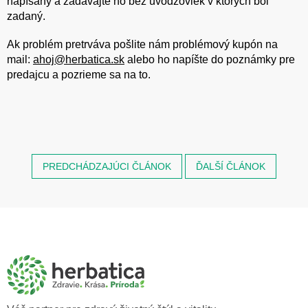
napísaný a zadávajte ho bez úvodzoviek v ktorých bol
zadaný.
Ak problém pretrváva pošlite nám problémový kupón na
mail:
ahoj@herbatica.sk
alebo ho napíšte do poznámky pre
predajcu a pozrieme sa na to.
PREDCHÁDZAJÚCI ČLÁNOK
ĎALŠÍ ČLÁNOK
Z
á
p
ä
t
i
e