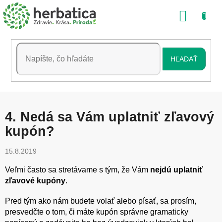
Prejsť
NÁKU
na
obsah
KOŠÍK
HĽADAŤ
4. Nedá sa Vám uplatniť zľavový
kupón?
15.8.2019
Veľmi často sa stretávame s tým, že Vám
nejdú uplatniť
zľavové kupóny
.
Pred tým ako nám budete volať alebo písať, sa prosím,
presvedčte o tom, či máte kupón správne gramaticky