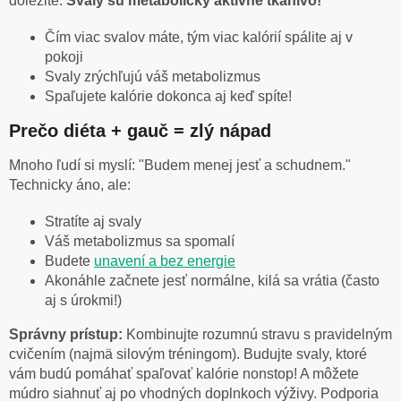
dôležité:
Svaly sú metabolicky aktívne tkanivo!
Čím viac svalov máte, tým viac kalórií spálite aj v
pokoji
Svaly zrýchľujú váš metabolizmus
Spaľujete kalórie dokonca aj keď spíte!
Prečo diéta + gauč = zlý nápad
Mnoho ľudí si myslí: "Budem menej jesť a schudnem."
Technicky áno, ale:
Stratíte aj svaly
Váš metabolizmus sa spomalí
Budete
unavení a bez energie
Akonáhle začnete jesť normálne, kilá sa vrátia (často
aj s úrokmi!)
Správny prístup:
Kombinujte rozumnú stravu s pravidelným
cvičením (najmä silovým tréningom). Budujte svaly, ktoré
vám budú pomáhať spaľovať kalórie nonstop! A môžete
múdro siahnuť aj po vhodných doplnkoch výživy. Podporia