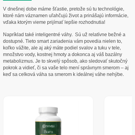
V dnešnej dobe máme šťastie, pretože sú tu technológie,
ktoré nám váznamen uľahčujú život a prinášajú informácie,
vďaka ktorým vieme prijímať lepšie rozhodnutia!
Napríklad také inteligentné váhy. Sú už relatívne bežné a
dostupné. Tieto smart zariadenia vám povedia nielen to,
koľko vážite, ale aj aký máte podiel svalov a tuku v tele,
množstvo vody, kostnej hmoty a dokonca aj váš bazálny
metabolizmus. Je to skvelý spôsob, ako sledovať skutočný
pokrok a vidieť, či sa vaše telo mení správnym smerom – aj
keď sa celková váha sa smerom k ideálnej váhe nehýbe.