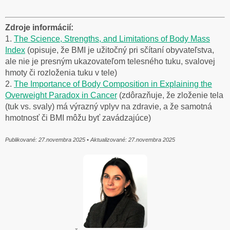
Zdroje informácií:
1.
The Science, Strengths, and Limitations of Body Mass
Index
(opisuje, že BMI je užitočný pri sčítaní obyvateľstva,
ale nie je presným ukazovateľom telesného tuku, svalovej
hmoty či rozloženia tuku v tele)
2.
The Importance of Body Composition in Explaining the
Overweight Paradox in Cancer
(zdôrazňuje, že zloženie tela
(tuk vs. svaly) má výrazný vplyv na zdravie, a že samotná
hmotnosť či BMI môžu byť zavádzajúce)
Publikované: 27.novembra 2025 • Aktualizované: 27.novembra 2025