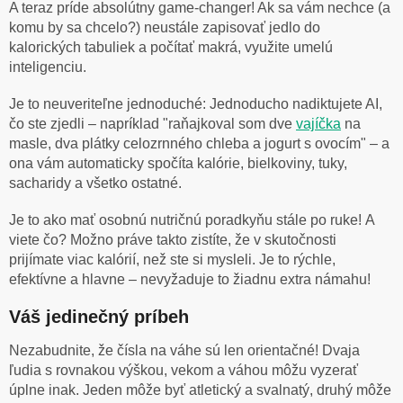
A teraz príde absolútny game-changer! Ak sa vám nechce (a
komu by sa chcelo?) neustále zapisovať jedlo do
kalorických tabuliek a počítať makrá, využite umelú
inteligenciu.
Je to neuveriteľne jednoduché: Jednoducho nadiktujete AI,
čo ste zjedli – napríklad "raňajkoval som dve
vajíčka
na
masle, dva plátky celozrnného chleba a jogurt s ovocím" – a
ona vám automaticky spočíta kalórie, bielkoviny, tuky,
sacharidy a všetko ostatné.
Je to ako mať osobnú nutričnú poradkyňu stále po ruke! A
viete čo? Možno práve takto zistíte, že v skutočnosti
prijímate viac kalórií, než ste si mysleli. Je to rýchle,
efektívne a hlavne – nevyžaduje to žiadnu extra námahu!
Váš jedinečný príbeh
Nezabudnite, že čísla na váhe sú len orientačné! Dvaja
ľudia s rovnakou výškou, vekom a váhou môžu vyzerať
úplne inak. Jeden môže byť atletický a svalnatý, druhý môže