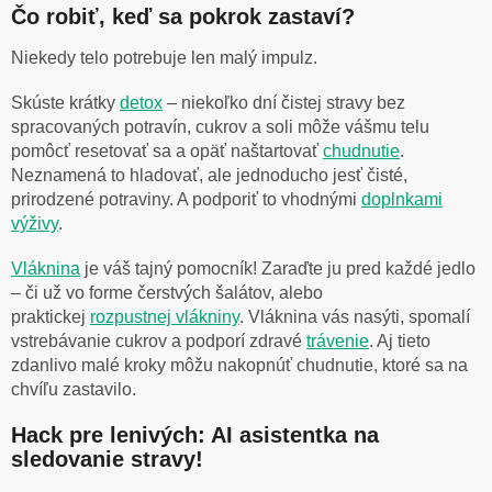
Čo robiť, keď sa pokrok zastaví?
Niekedy telo potrebuje len malý impulz.
Skúste krátky
detox
– niekoľko dní čistej stravy bez
spracovaných potravín, cukrov a soli môže vášmu telu
pomôcť resetovať sa a opäť naštartovať
chudnutie
.
Neznamená to hladovať, ale jednoducho jesť čisté,
prirodzené potraviny. A podporiť to vhodnými
doplnkami
výživy
.
Vláknina
je váš tajný pomocník! Zaraďte ju pred každé jedlo
– či už vo forme čerstvých šalátov, alebo
praktickej
rozpustnej vlákniny
. Vláknina vás nasýti, spomalí
vstrebávanie cukrov a podporí zdravé
trávenie
. Aj tieto
zdanlivo malé kroky môžu nakopnúť chudnutie, ktoré sa na
chvíľu zastavilo.
Hack pre lenivých: AI asistentka na
sledovanie stravy!