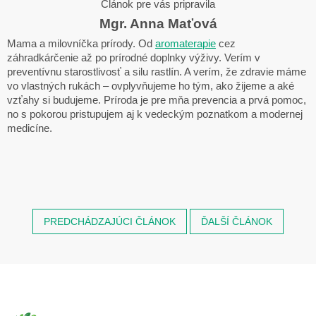
Článok pre vás pripravila
Mgr. Anna Maťová
Mama a milovníčka prírody. Od
aromaterapie
cez
záhradkárčenie až po prírodné doplnky výživy. Verím v
preventívnu starostlivosť a silu rastlín. A verím, že zdravie máme
vo vlastných rukách – ovplyvňujeme ho tým, ako žijeme a aké
vzťahy si budujeme. Príroda je pre mňa prevencia a prvá pomoc,
no s pokorou pristupujem aj k vedeckým poznatkom a modernej
medicíne.
PREDCHÁDZAJÚCI ČLÁNOK
ĎALŠÍ ČLÁNOK
Z
á
p