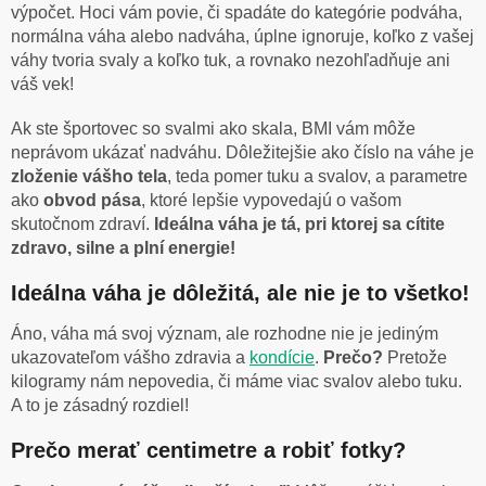
výpočet. Hoci vám povie, či spadáte do kategórie podváha,
normálna váha alebo nadváha, úplne ignoruje, koľko z vašej
váhy tvoria svaly a koľko tuk, a rovnako nezohľadňuje ani
váš vek!
Ak ste športovec so svalmi ako skala, BMI vám môže
neprávom ukázať nadváhu. Dôležitejšie ako číslo na váhe je
zloženie vášho tela
, teda pomer tuku a svalov, a parametre
ako
obvod pása
, ktoré lepšie vypovedajú o vašom
skutočnom zdraví.
Ideálna váha je tá, pri ktorej sa cítite
zdravo, silne a plní energie!
Ideálna váha je dôležitá, ale nie je to všetko!
Áno, váha má svoj význam, ale rozhodne nie je jediným
ukazovateľom vášho zdravia a
kondície
.
Prečo?
Pretože
kilogramy nám nepovedia, či máme viac svalov alebo tuku.
A to je zásadný rozdiel!
Prečo merať centimetre a robiť fotky?