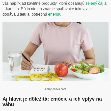
vás napírklad kavlitné produkty, ktoré obsahujú
zelený
čaj
a
L-karnitín. Sú to nielen známe spaľovače tukov, ale
dodávajú telu aj potrebnú
energiu
.
zdroj: canva.com
Aj hlava je dôležitá: emócie a ich vplyv na
váhu