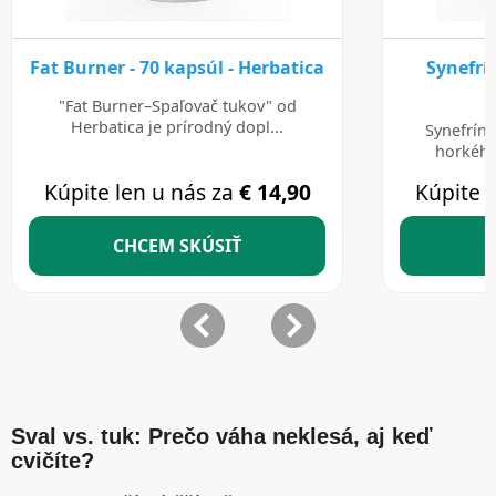
Sval vs. tuk: Prečo váha neklesá, aj keď
cvičíte?