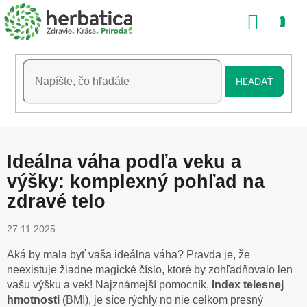
Prejsť
NÁKU
na
obsah
KOŠÍK
HĽADAŤ
Ideálna váha podľa veku a
výšky: komplexný pohľad na
zdravé telo
27.11.2025
Aká by mala byť vaša ideálna váha? Pravda je, že
neexistuje žiadne magické číslo, ktoré by zohľadňovalo len
vašu výšku a vek! Najznámejší pomocník,
Index telesnej
hmotnosti
(BMI), je síce rýchly no nie celkom presný