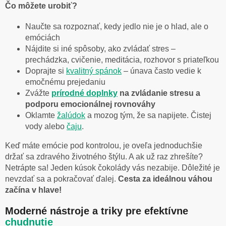
Čo môžete urobiť?
Naučte sa rozpoznať, kedy jedlo nie je o hlad, ale o
emóciách
Nájdite si iné spôsoby, ako zvládať stres –
prechádzka, cvičenie, meditácia, rozhovor s priateľkou
Doprajte si
kvalitný spánok
– únava často vedie k
emočnému prejedaniu
Zvážte
prírodné doplnky
na zvládanie stresu a
podporu emocionálnej rovnováhy
Oklamte
žalúdok
a mozog tým, že sa napijete. Čistej
vody alebo
čaju
.
Keď máte emócie pod kontrolou, je oveľa jednoduchšie
držať sa zdravého životného štýlu. A ak už raz zhrešíte?
Netrápte sa! Jeden kúsok čokolády vás nezabije. Dôležité je
nevzdať sa a pokračovať ďalej.
Cesta za ideálnou váhou
začína v hlave!
Moderné nástroje a triky pre efektívne
chudnutie