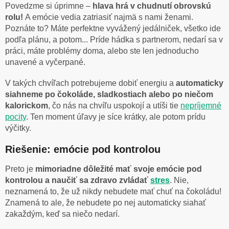
Povedzme si úprimne –
hlava hrá v chudnutí obrovskú
rolu!
A emócie vedia zatriasiť najmä s nami ženami.
Poznáte to? Máte perfektne vyvážený jedálniček, všetko ide
podľa plánu, a potom... Príde hádka s partnerom, nedarí sa v
práci, máte problémy doma, alebo ste len jednoducho
unavené a vyčerpané.
V takých chvíľach potrebujeme dobiť energiu a
automaticky
siahneme po čokoláde, sladkostiach alebo po niečom
kalorickom
, čo nás na chvíľu uspokojí a utíši tie
nepríjemné
pocity
. Ten moment úľavy je síce krátky, ale potom prídu
výčitky.
Riešenie: emócie pod kontrolou
Preto je
mimoriadne dôležité mať svoje emócie pod
kontrolou a naučiť sa zdravo zvládať
stres
. Nie,
neznamená to, že už nikdy nebudete mať chuť na čokoládu!
Znamená to ale, že nebudete po nej automaticky siahať
zakaždým, keď sa niečo nedarí.