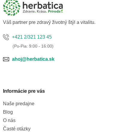
ä
t
i
e
Váš partner pre zdravý životný štýl a vitalitu.
+421 2/321 123 45
ahoj@herbatica.sk
Informácie pre vás
Naše predajne
Blog
O nás
Časté otázky