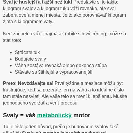
Sval je hustejší a ťažší než tuk!
Predstavte si to takto:
kilogram svalov a kilogram tuku váži rovnako, ale sval
zaberá oveľa menej miesta. Je to ako porovnávať kilogram
zlata s kilogramom vaty.
Keď začnete cvičiť, najmä ak robíte silový tréning, môže sa
stať toto:
Strácate tuk
Budujete svaly
Váha zostáva rovnaká alebo dokonca stúpa
Stávate sa štíhlejší a vypracovanejší!
Preto: Nevzdávajte sa!
Prvé týždne a mesiace môžu byť
frustrujúce, keď sa pozeráte len na váhu a to ideálne číslo
tam stále nesvieti. Ale vaše telo sa mení k lepšiemu. Musíte
jednoducho vydržať a veriť procesu.
Svaly = váš
metabolický
motor
Tu je ešte jeden dôvod, prečo je budovanie svalov také