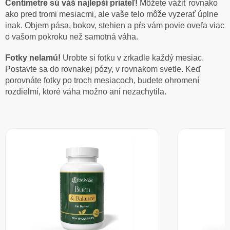
Centimetre sú váš najlepší priateľ!
Môžete vážiť rovnako
ako pred tromi mesiacmi, ale vaše telo môže vyzerať úplne
inak. Objem pása, bokov, stehien a pŕs vám povie oveľa viac
o vašom pokroku než samotná váha.
Fotky nelamú!
Urobte si fotku v zrkadle každý mesiac.
Postavte sa do rovnakej pózy, v rovnakom svetle. Keď
porovnáte fotky po troch mesiacoch, budete ohromení
rozdielmi, ktoré váha možno ani nezachytila.