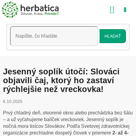
Prejsť
NÁKU
na
obsah
KOŠÍK
HĽADAŤ
Jesenný soplík útočí: Slováci
objavili čaj, ktorý ho zastaví
rýchlejšie než vreckovka!
6.10.2025
Prvý chladný deň, otvorené okno alebo prechádzka bez šálu
– a už vyťahujeme balíček vreckoviek. Jesenný soplík je
nočná mora tisícov Slovákov. Podľa Svetovej zdravotníckej
organizácie prechladne dospelý človek v priemere
2- až 4-