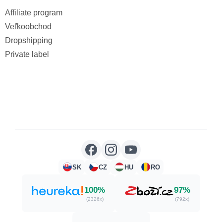
Affiliate program
Veľkoobchod
Dropshipping
Private label
SK
CZ
HU
RO
100%
97%
(2326x)
(792x)