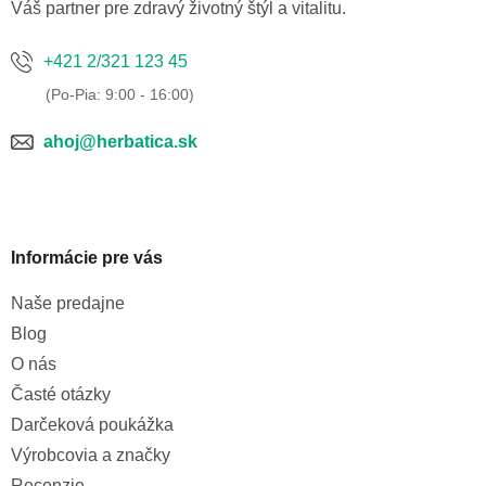
e
Váš partner pre zdravý životný štýl a vitalitu.
+421 2/321 123 45
ahoj@herbatica.sk
Informácie pre vás
Naše predajne
Blog
O nás
Časté otázky
Darčeková poukážka
Výrobcovia a značky
Recenzie