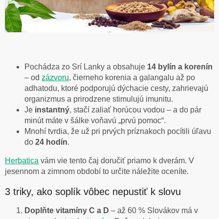
Pochádza zo Srí Lanky a obsahuje
14 bylín a korenín
– od
zázvoru
, čierneho korenia a galangalu až po
adhatodu, ktoré podporujú dýchacie cesty, zahrievajú
organizmus a prirodzene stimulujú imunitu.
Je
instantný
, stačí zaliať horúcou vodou – a do pár
minút máte v šálke voňavú „prvú pomoc“.
Mnohí tvrdia, že už pri prvých príznakoch pocítili úľavu
do
24 hodín
.
Herbatica
vám vie tento čaj doručiť priamo k dverám. V
jesennom a zimnom období to určite náležite oceníte.
3 triky, ako soplík vôbec nepustiť k slovu
Doplňte vitamíny C a D
– až 60 % Slovákov má v