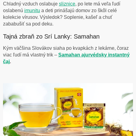
Chladný vzduch oslabuje
sliznice
, po lete má veľa ľudí
oslabenú
imunitu
a deti prinášajú domov zo škôl celé
kolekcie vírusov. Výsledok? Soplenie, kašeľ a chuť
zababušiť sa pod deku.
Tajná zbraň zo Srí Lanky: Samahan
Kým väčšina Slovákov siaha po kvapkách z lekárne, čoraz
viac ľudí má vlastný trik –
Samahan ajurvédsky instantný
čaj
.