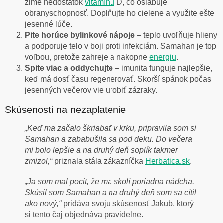
zime nedostatok
vitamínu
D, čo oslabuje
obranyschopnosť. Doplňujte ho cielene a využite ešte
jesenné lúče.
Pite horúce bylinkové nápoje
– teplo uvoľňuje hlieny
a podporuje telo v boji proti infekciám. Samahan je top
voľbou, pretože zahreje a nakopne
energiu
.
Spite viac a oddychujte
– imunita funguje najlepšie,
keď má dosť času regenerovať. Skorší spánok počas
jesenných večerov vie urobiť zázraky.
Skúsenosti na nezaplatenie
„Keď ma začalo škriabať v krku, pripravila som si
Samahan a zababušila sa pod deku. Do večera
mi bolo lepšie a na druhý deň soplík takmer
zmizol,“
priznala stála zákazníčka
Herbatica.sk
.
„Ja som mal pocit, že ma skolí poriadna nádcha.
Skúsil som Samahan a na druhý deň som sa cítil
ako nový,“
pridáva svoju skúsenosť Jakub, ktorý
si tento čaj objednáva pravidelne.