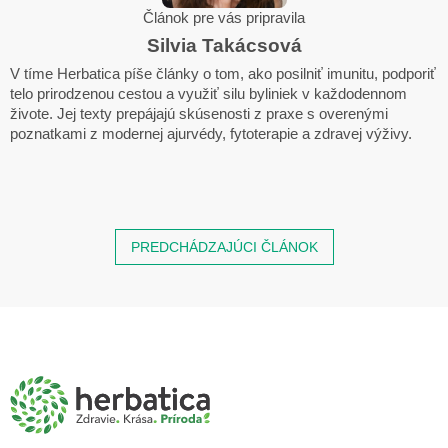
Článok pre vás pripravila
Silvia Takácsová
V tíme Herbatica píše články o tom, ako posilniť imunitu, podporiť
telo prirodzenou cestou a využiť silu byliniek v každodennom
živote. Jej texty prepájajú skúsenosti z praxe s overenými
poznatkami z modernej ajurvédy, fytoterapie a zdravej výživy.
PREDCHÁDZAJÚCI ČLÁNOK
Z
á
p
ä
t
i