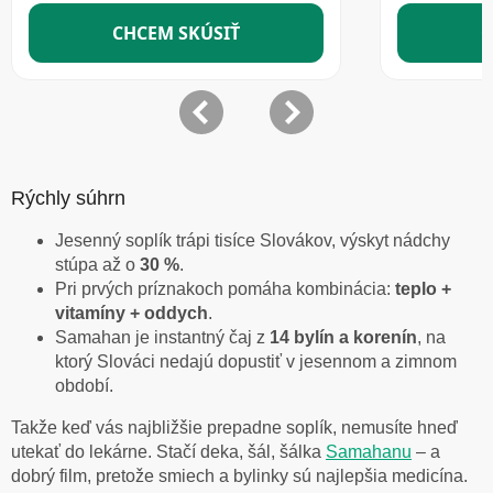
Rýchly súhrn
Jesenný soplík trápi tisíce Slovákov, výskyt nádchy
stúpa až o
30 %
.
Pri prvých príznakoch pomáha kombinácia:
teplo +
vitamíny + oddych
.
Samahan je instantný čaj z
14 bylín a korenín
, na
ktorý Slováci nedajú dopustiť v jesennom a zimnom
období.
Takže keď vás najbližšie prepadne soplík, nemusíte hneď
utekať do lekárne. Stačí deka, šál, šálka
Samahanu
– a
dobrý film, pretože smiech a bylinky sú najlepšia medicína.