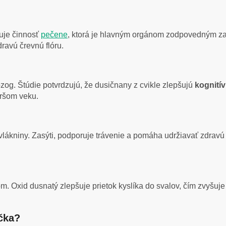
uje činnosť
pečene
, ktorá je hlavným orgánom zodpovedným za č
ravú črevnú flóru.
ozog. Štúdie potvrdzujú, že dusičnany z cvikle zlepšujú
kognití
aršom veku.
l vlákniny. Zasýti, podporuje trávenie a pomáha udržiavať zdrav
m. Oxid dusnatý zlepšuje prietok kyslíka do svalov, čím zvyšuje
ička?