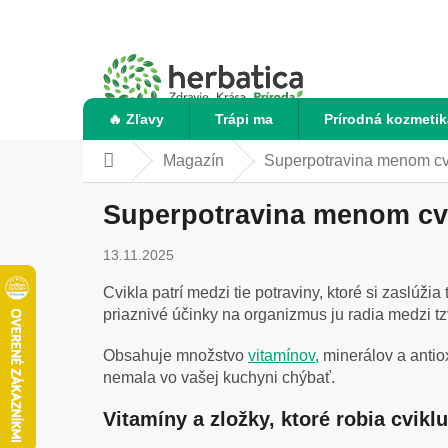
Prejsť
na
obsah
🔥 Zľavy
Trápi ma
Prírodná kozmetik
Magazín
Superpotravina menom cvik
Domov
Superpotravina menom cvik
13.11.2025
Cvikla patrí medzi tie potraviny, ktoré si zaslúž
priaznivé účinky na organizmus ju radia medzi tz
Obsahuje množstvo
vitamínov
, minerálov a anti
nemala vo vašej kuchyni chýbať.
Vitamíny a zložky, ktoré robia cvik