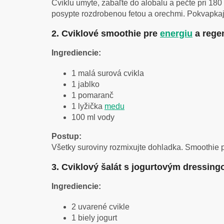
Cviklu umyte, zabaľte do alobalu a pečte pri 180 °
posypte rozdrobenou fetou a orechmi. Pokvapkaj
2. Cviklové smoothie pre
energiu
a rege
Ingrediencie:
1 malá surová cvikla
1 jablko
1 pomaranč
1 lyžička
medu
100 ml vody
Postup:
Všetky suroviny rozmixujte dohladka. Smoothie pi
3. Cviklový šalát s jogurtovým dressin
Ingrediencie:
2 uvarené cvikle
1 biely jogurt