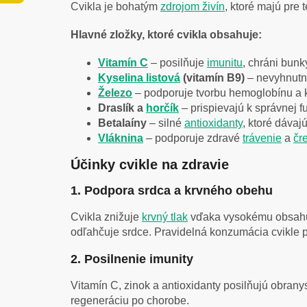
Cvikla je bohatým
zdrojom živín
, ktoré majú pre 
Hlavné zložky, ktoré cvikla obsahuje:
Vitamín C
– posilňuje
imunitu
, chráni bun
Kyselina listová
(vitamín B9)
– nevyhnutná
Železo
– podporuje tvorbu hemoglobínu a ky
Draslík a
horčík
– prispievajú k správnej f
Betalaíny
– silné
antioxidanty
, ktoré dávaj
Vláknina
– podporuje zdravé
trávenie
a
čr
Účinky cvikle na zdravie
1. Podpora srdca a krvného obehu
Cvikla znižuje
krvný tlak
vďaka vysokému obsa
odľahčuje srdce. Pravidelná konzumácia cvikle 
2. Posilnenie imunity
Vitamín C, zinok a antioxidanty posilňujú obran
regeneráciu po chorobe.