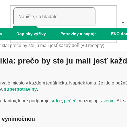
HĽADAŤ
a
Doplnky výživy
Potraviny a nápoje
EKO do
la: prečo by ste ju mali jesť každý deň (+3 recepty)
la: prečo by ste ju mali jesť každ
ia trvalé miesto v každom jedálničku. Napriek tomu, že ide o bež
v.
superpotraviny
.
oxidantov, ktoré podporujú
srdce
,
pečeň
, mozog aj
trávenie
. Ak s
lu výnimočnou