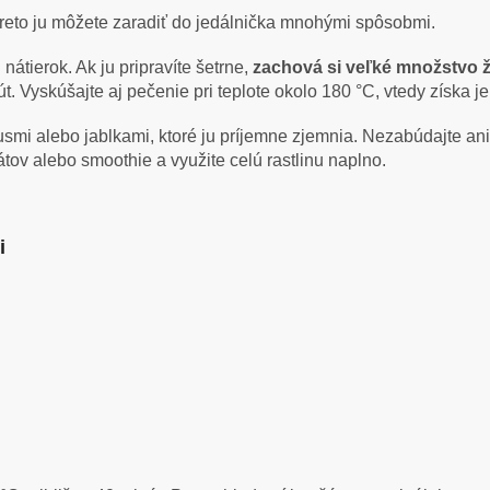
preto ju môžete zaradiť do jedálnička mnohými spôsobmi.
nátierok. Ak ju pripravíte šetrne,
zachová si veľké množstvo ž
út. Vyskúšajte aj pečenie pri teplote okolo 180 °C, vtedy získa 
rusmi alebo jablkami, ktoré ju príjemne zjemnia. Nezabúdajte an
átov alebo smoothie a využite celú rastlinu naplno.
i