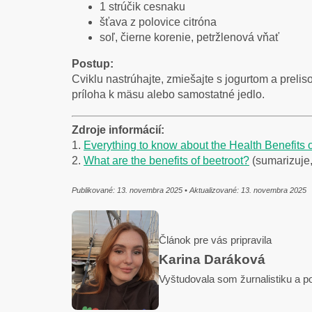
1 strúčik cesnaku
šťava z polovice citróna
soľ, čierne korenie, petržlenová vňať
Postup:
Cviklu nastrúhajte, zmiešajte s jogurtom a prel
príloha k mäsu alebo samostatné jedlo.
Zdroje informácií:
1.
Everything to know about the Health Benefits 
2.
What are the benefits of beetroot?
(sumarizuje,
Publikované: 13. novembra 2025 • Aktualizované: 13. novembra 2025
Článok pre vás pripravila
Karina Daráková
Vyštudovala som žurnalistiku a p