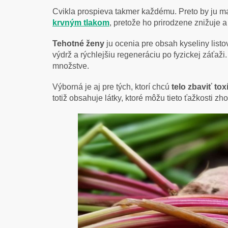
Cvikla prospieva takmer každému. Preto by ju mal
krvným tlakom
, pretože ho prirodzene znižuje 
Tehotné ženy
ju ocenia pre obsah kyseliny list
výdrž a rýchlejšiu regeneráciu po fyzickej záťaži
množstve.
Výborná je aj pre tých, ktorí chcú
telo zbaviť to
totiž obsahuje látky, ktoré môžu tieto ťažkosti zho