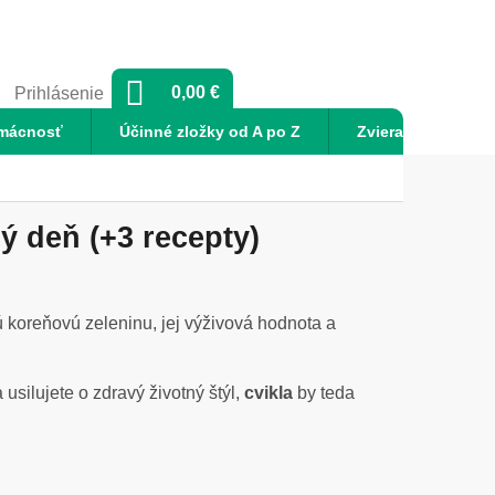
NÁKUPNÝ
0,00 €
Prihlásenie
KOŠÍK
mácnosť
Účinné zložky od A po Z
Zvieratá
No
ý deň (+3 recepty)
nú koreňovú zeleninu, jej výživová hodnota a
a usilujete o zdravý životný štýl,
cvikla
by teda