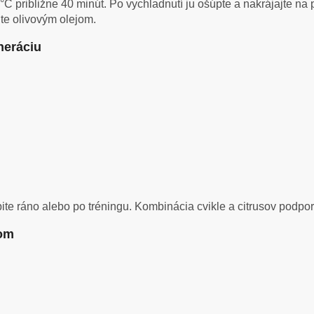
C približne 40 minút. Po vychladnutí ju ošúpte a nakrájajte na pl
te olivovým olejom.
neráciu
te ráno alebo po tréningu. Kombinácia cvikle a citrusov podporí
gom