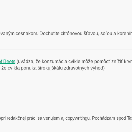
isovaným cesnakom. Dochutite citrónovou šťavou, soľou a korení
of Beets
(uvádza, že konzumácia cvikle môže pomôcť znížiť krvný
 že cvikla ponúka širokú škálu zdravotných výhod)
opri redakčnej práci sa venujem aj copywritingu. Pochádzam spod Tat