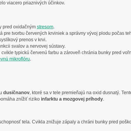
telo viacero priaznivých účinkov.
ky pred oxidačným
stresom
.
 pre tvorbu červených krviniek a správny vývoj plodu počas te
slíkový prenos v krvi.
unkcii svalov a nervovej sústavy.
ú cvikle typickú červenú farbu a zároveň chránia bunky pred voľ
evnú mikroflóru
.
hu
dusičnanov
, ktoré sa v tele premieňajú na oxid dusnatý. Tent
pomáha znížiť riziko
infarktu a mozgovej príhody
.
yschopnosť tela. Cvikla znižuje zápaly a chráni bunky pred pošk