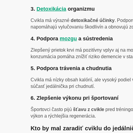
3.
Detoxikácia
organizmu
Cvikla má výrazné
detoxikačné účinky
. Podpor
napomáhajú vylučovaniu škodlivín a obnovujú zd
4. Podpora
mozgu
a sústredenia
Zlepšený prietok krvi má pozitívny vplyv aj na m
konzumácia pomáha znížiť riziko demencie v st
5. Podpora trávenia a chudnutia
Cvikla má nízky obsah kalórií, ale vysoký podie
súčasť jedálnička pri chudnutí.
6. Zlepšenie výkonu pri športovaní
Športovci často pijú
šťavu z cvikle
pred tréningo
výkon a rýchlejšia regenerácia.
Kto by mal zaradiť cviklu do jedáln