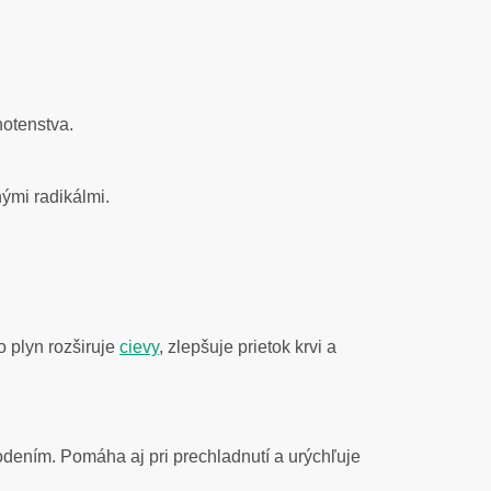
hotenstva.
nými radikálmi.
o plyn rozširuje
cievy
, zlepšuje prietok krvi a
odením. Pomáha aj pri prechladnutí a urýchľuje