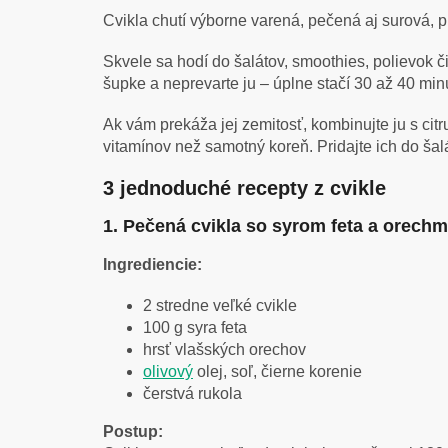
Cvikla chutí výborne varená, pečená aj surová, 
Skvele sa hodí do šalátov, smoothies, polievok či 
šupke a neprevarte ju – úplne stačí 30 až 40 min
Ak vám prekáža jej zemitosť, kombinujte ju s cit
vitamínov než samotný koreň. Pridajte ich do šal
3 jednoduché recepty z cvikle
1. Pečená cvikla so syrom feta a orechm
Ingrediencie:
2 stredne veľké cvikle
100 g syra feta
hrsť vlašských orechov
olivový
olej, soľ, čierne korenie
čerstvá rukola
Postup: