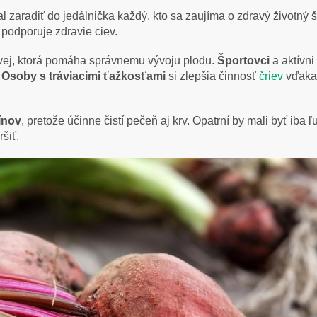
 zaradiť do jedálnička každý, kto sa zaujíma o zdravý životný št
a podporuje zdravie ciev.
ovej, ktorá pomáha správnemu vývoju plodu.
Športovci
a aktívni
.
Osoby s tráviacimi ťažkosťami
si zlepšia činnosť
čriev
vďaka 
xínov
, pretože účinne čistí pečeň aj krv. Opatrní by mali byť iba
ršiť.