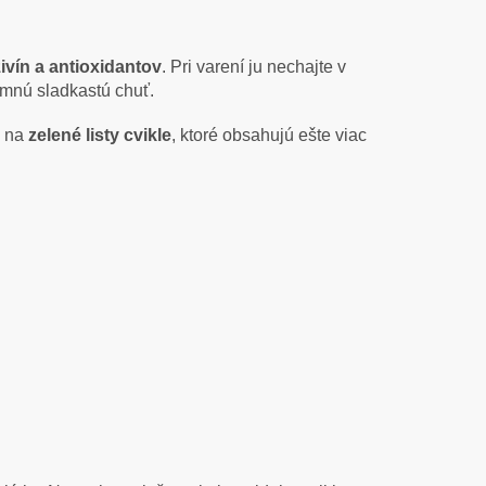
ivín a antioxidantov
. Pri varení ju nechajte v
jemnú sladkastú chuť.
i na
zelené listy cvikle
, ktoré obsahujú ešte viac