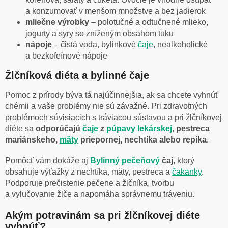
a konzumovať v menšom množstve a bez jadierok
mliečne výrobky
– polotučné a odtučnené mlieko,
jogurty a syry so zníženým obsahom tuku
nápoje
– čistá voda, bylinkové
čaje
, nealkoholické
a bezkofeínové nápoje
Žlčníková diéta a bylinné čaje
Pomoc z prírody býva tá najúčinnejšia, ak sa chcete vyhnúť
chémii a vaše problémy nie sú závažné. Pri zdravotných
problémoch súvisiacich s tráviacou sústavou a pri žlčníkovej
diéte sa
odporúčajú
čaje
z
púpavy lekárskej
, pestreca
mariánskeho,
mäty
priepornej, nechtíka alebo repíka
.
Pomôcť vám dokáže aj
Bylinný
pečeňový
čaj,
ktorý
obsahuje výťažky z nechtíka, mäty, pestreca a
čakanky
.
Podporuje prečistenie pečene a žlčníka, tvorbu
a vylučovanie žlče a napomáha správnemu tráveniu.
Akým potravinám sa pri žlčníkovej diéte
vyhnúť?