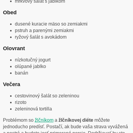
mrkvový šalát s jablkom
Obed
dusené kuracie mäso so zemiakmi
pstruh a parenými zemiakmi
ryžový šalát s avokádom
Olovrant
nízkotučný jogurt
olúpané jablko
banán
Večera
cestovinový šalát so zeleninou
rizoto
zeleninová tortilla
Problémom so
žlčníkom
a
žlčníkovej diéte
môžete
jednoducho predísť. Postačí, ak bude vaša strava vyvážená