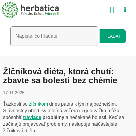
Prejsť
NÁKU
na
obsah
KOŠÍK
HĽADAŤ
Žlčníková diéta, ktorá chutí:
zbavte sa bolesti bez chémie
17.11.2025
Ťažkosti so
žlčníkom
dnes patria k tým najbežnejším.
Slávnostný obed, sviatočná večera či grilovačka môžu
spôsobiť
tráviace
problémy
a nečakané bolesti. Keď sa
začínajú prejavovať problémy, nastupuje najčastejšie
žlčníková diéta.