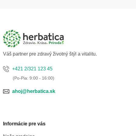
Z
á
p
ä
t
i
e
Váš partner pre zdravý životný štýl a vitalitu.
+421 2/321 123 45
ahoj@herbatica.sk
Informácie pre vás