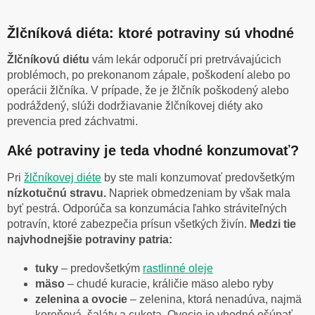
Žlčníková diéta: ktoré potraviny sú vhodné
Žlčníkovú diétu
vám lekár odporučí pri pretrvávajúcich
problémoch, po prekonanom zápale, poškodení alebo po
operácii žlčníka. V prípade, že je žlčník poškodený alebo
podráždený, slúži dodržiavanie žlčníkovej diéty ako
prevencia pred záchvatmi.
Aké potraviny je teda vhodné konzumovať?
Pri
žlčníkovej diéte
by ste mali konzumovať predovšetkým
nízkotučnú stravu.
Napriek obmedzeniam by však mala
byť pestrá. Odporúča sa konzumácia ľahko stráviteľných
potravín, ktoré zabezpečia prísun všetkých živín.
Medzi tie
najvhodnejšie potraviny patria:
tuky
– predovšetkým
rastlinné oleje
mäso
– chudé kuracie, králičie mäso alebo ryby
zelenina a ovocie
– zelenina, ktorá nenadúva, najmä
koreňová, šaláty a cuketa. Ovocie je vhodné ošúpať