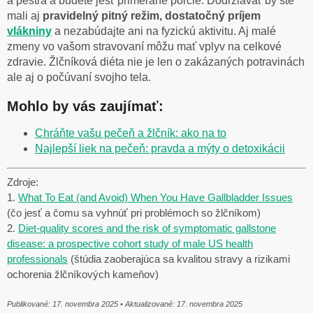
a pestrá a budete jesť primerané porcie. Dodržiavať by ste
mali aj
pravidelný pitný režim, dostatočný príjem
vlákniny
a nezabúdajte ani na fyzickú aktivitu. Aj malé
zmeny vo vašom stravovaní môžu mať vplyv na celkové
zdravie. Žlčníková diéta nie je len o zakázaných potravinách
ale aj o počúvaní svojho tela.
Mohlo by vás zaujímať:
Chráňte vašu pečeň a žlčník: ako na to
Najlepší liek na pečeň: pravda a mýty o detoxikácii
Zdroje:
1.
What To Eat (and Avoid) When You Have Gallbladder Issues
(čo jesť a čomu sa vyhnúť pri problémoch so žlčníkom)
2.
Diet-quality scores and the risk of symptomatic gallstone
disease: a prospective cohort study of male US health
professionals
(štúdia zaoberajúca sa kvalitou stravy a rizikami
ochorenia žlčníkových kameňov)
Publikované: 17. novembra 2025 • Aktualizované:
17. novembra 2025