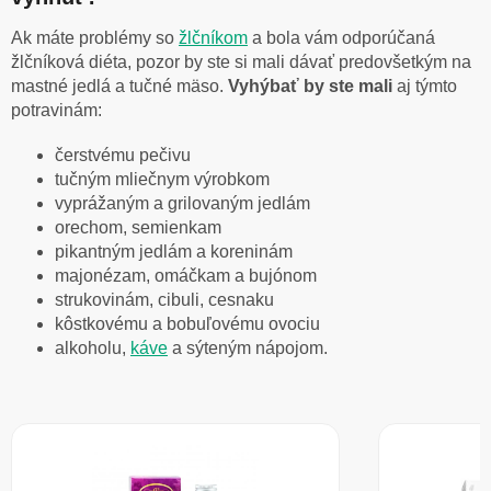
Ak máte problémy so
žlčníkom
a bola vám odporúčaná
žlčníková diéta, pozor by ste si mali dávať predovšetkým na
mastné jedlá a tučné mäso.
Vyhýbať by ste mali
aj týmto
potravinám:
čerstvému pečivu
tučným mliečnym výrobkom
vyprážaným a grilovaným jedlám
orechom, semienkam
pikantným jedlám a koreninám
majonézam, omáčkam a bujónom
strukovinám, cibuli, cesnaku
kôstkovému a bobuľovému ovociu
alkoholu,
káve
a sýteným nápojom.