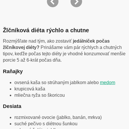
Žlčníková diéta rýchlo a chutne
Rozmýšľate nad tým, ako zostaviť
jedálniček počas
žlčníkovej diéty?
Prinášame vám pár rýchlych a chutných
tipov, keďže počas tejto diéty je vhodné konzumovať menšie
porcie 5 až 6-krát počas dňa.
Raňajky
ovsená kaša so strúhaným jablkom alebo
medom
krupicová kaša
mliečna ryža so škoricou
Desiata
rozmixované ovocie (jablko, banán, mrkva)
suché pečivo s diétnou šunkou