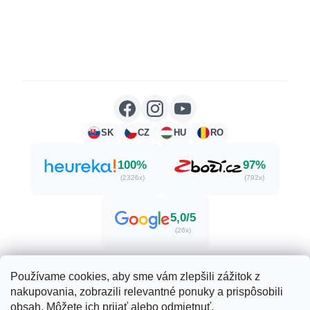
SK
CZ
HU
RO
100%
97%
(2326x)
(792x)
5,0/5
(26x)
Používame cookies, aby sme vám zlepšili zážitok z
nakupovania, zobrazili relevantné ponuky a prispôsobili
Vytvoril Shoptet
obsah. Môžete ich prijať alebo odmietnuť.