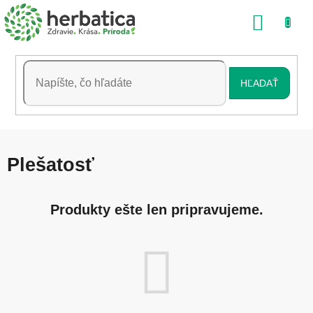
Prejsť
NÁKU
na
obsah
KOŠÍK
HĽADAŤ
Plešatosť
Produkty ešte len pripravujeme.