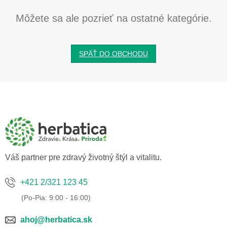
Môžete sa ale pozrieť na ostatné kategórie.
SPÄŤ DO OBCHODU
Z
á
p
ä
t
i
e
Váš partner pre zdravý životný štýl a vitalitu.
+421 2/321 123 45
ahoj@herbatica.sk