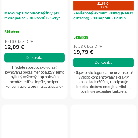
21,99 €
–10 %
MenoCaps doplnok výživy pri
Ženšenový extrakt 500mg (Panax
menopauze - 30 kapsúl - Sotya
ginseng) - 90 kapsúl - Herbin
Skladom
Priemerné
Skladom
hodnotenie
10,16 € bez DPH
produktu
12,09 €
16,63 € bez DPH
19,79 €
je
Do košíka
5,0
Do košíka
z
Hľadáte spôsob, ako udržať
5
rovnováhu počas menopauzy? Tento
Objavte silu legendárneho ženšenu!
bylinný výživový doplnok vám
Vysoko koncentrovaný extrakt v
hviezdičiek.
pomôže cítiť sa lepšie, podporí
kapsuliach (500mg) podporuje
koncentráciu, zlepší náladu, spánok
imunitu, dodáva energiu a vitalitu,
a zároveň naštartuje...
posilňuje sexuálne funkcie a
udržiava...