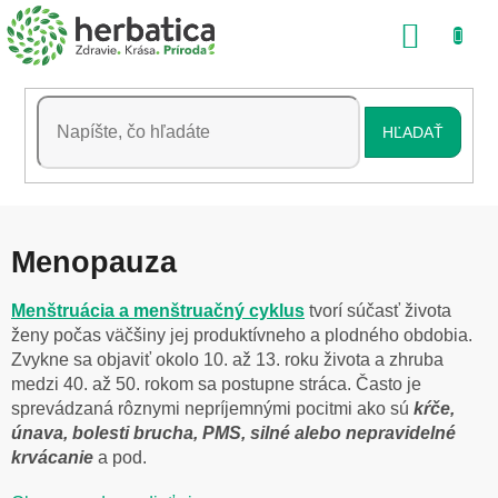
Prejsť
NÁKU
na
obsah
KOŠÍK
HĽADAŤ
Menopauza
Menštruácia a menštruačný cyklus
tvorí súčasť života
ženy počas väčšiny jej produktívneho a plodného obdobia.
Zvykne sa objaviť okolo 10. až 13. roku života a zhruba
medzi 40. až 50. rokom sa postupne stráca. Často je
sprevádzaná rôznymi nepríjemnými pocitmi ako sú
kŕče,
únava, bolesti brucha, PMS, silné alebo nepravidelné
krvácanie
a pod.