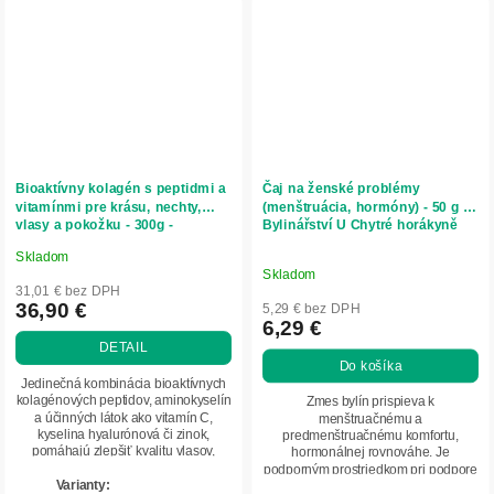
Bioaktívny kolagén s peptidmi a
Čaj na ženské problémy
vitamínmi pre krásu, nechty,
(menštruácia, hormóny) - 50 g -
vlasy a pokožku - 300g -
Bylinářství U Chytré horákyně
Herbatica
Skladom
Priemerné
Skladom
hodnotenie
31,01 € bez DPH
produktu
36,90 €
5,29 € bez DPH
6,29 €
je
DETAIL
5,0
Do košíka
z
Jedinečná kombinácia bioaktívnych
5
kolagénových peptidov, aminokyselín
Zmes bylín prispieva k
a účinných látok ako vitamín C,
menštruačnému a
hviezdičiek.
kyselina hyalurónová či zinok,
predmenštruačnému komfortu,
pomáhajú zlepšiť kvalitu vlasov,
hormonálnej rovnováhe. Je
nechtov a...
podporným prostriedkom pri podpore
plodnosti.