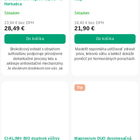
Herbatica
Skladom
Skladom
Priemerné
Priemerné
hodnotenie
hodnotenie
23,94 € bez DPH
18,40 € bez DPH
produktu
produktu
28,49 €
21,90 €
je
je
Do košíka
Do košíka
5,0
5,0
z
z
Brokolicový extrakt s obsahom
Mastofit napomáha udržiavať zdravé
5
5
sulforafánu podporuje prirodzené
prsia, telesnú váhu a taktiež dokáže
detoxikačné procesy tela a
pomôcť pri hormonálnych poruchách.
hviezdičiek.
hviezdičiek.
aktivuje antioxidačné mechanizmy.
Je ideálnym doplnkom pre vás, ak
chcete žiť...
Tip
CI-KLIM® BIO doplnok výživy
Magnesium DUO dvojmesačná