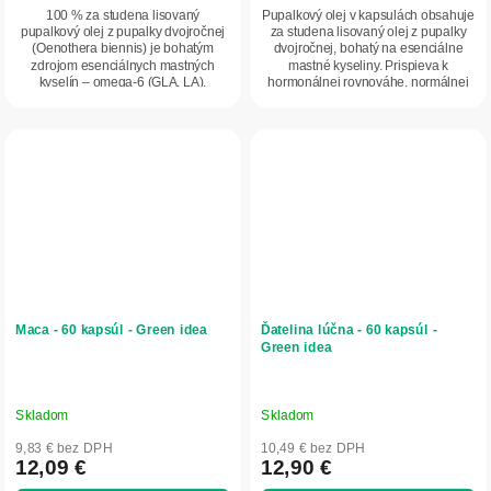
100 % za studena lisovaný
Pupalkový olej v kapsulách obsahuje
pupalkový olej z pupalky dvojročnej
za studena lisovaný olej z pupalky
(Oenothera biennis) je bohatým
dvojročnej, bohatý na esenciálne
zdrojom esenciálnych mastných
mastné kyseliny. Prispieva k
kyselín – omega-6 (GLA, LA).
hormonálnej rovnováhe, normálnej
Podporuje hormonálnu...
hladine...
Maca - 60 kapsúl - Green idea
Ďatelina lúčna - 60 kapsúl -
Green idea
Skladom
Skladom
9,83 € bez DPH
10,49 € bez DPH
12,09 €
12,90 €