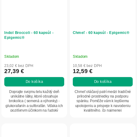
Indol Broccoli - 60 kapsúl -
Chmeľ - 60 kapsúl - Epigemic®
Epigemic®
Skladom
Skladom
23,02 € bez DPH
10,58 € bez DPH
27,39 €
12,59 €
Do košíka
Do košíka
Doprajte svojmu telu každý deň
Chmeľ otáčavý patrí medzi tradičné
unikátne látky, ktoré obsahuje
prírodné prostriedky na podporu
brokolica ( semená a výhonky) -
spánku. Pomôže vám k lepšiemu
glukorafanín a sulforafán. Vďaka ich
upokojeniu a prispeje k navodeniu
pozitívnym účinkom na ľudský
kvalitného, čo najmenej
organizmus a...
prerušovaného spánku.