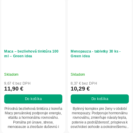
Maca – bezliehová tinktúra 100
Menopauza - tabletky 30 ks -
ml – Green idea
Green idea
Skladom
Skladom
9,67 € bez DPH
8,37 € bez DPH
11,90 €
10,29 €
Do košíka
Do košíka
Prírodná bezliehová tinktúra z koreňa
Bylinný komplex pre ženy v období
Macy peruánskej podporuje energiu,
menopauzy. Podporuje hormonálnu
vitalitu a hormonálnu rovnováhu.
rovnováhu, zmierňuje návaly tepla,
Pomáha pri únave, strese,
potenie a podráždenosť, prispieva k
menopauze a zlepšuje duševnú i
psychickej pohode a pokojnejšiemu...
fyzickú...