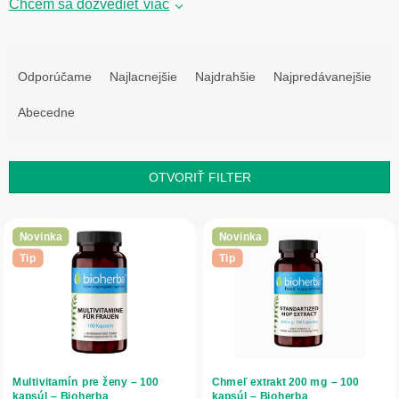
Chcem sa dozvedieť viac
R
a
Odporúčame
Najlacnejšie
Najdrahšie
Najpredávanejšie
d
e
Abecedne
n
i
e
OTVORIŤ FILTER
p
r
V
o
ý
Novinka
Novinka
d
p
Tip
Tip
u
i
k
s
t
p
o
r
v
o
d
Multivitamín pre ženy – 100
Chmeľ extrakt 200 mg – 100
u
kapsúl – Bioherba
kapsúl – Bioherba