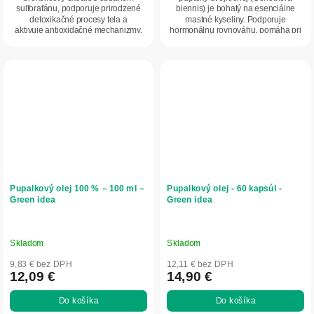
sulforafánu, podporuje prirodzené
biennis) je bohatý na esenciálne
detoxikačné procesy tela a
mastné kyseliny. Podporuje
aktivuje antioxidačné mechanizmy.
hormonálnu rovnováhu, pomáha pri
Je ideálnym...
predmenštruačnom...
Pupalkový olej 100 % – 100 ml –
Pupalkový olej - 60 kapsúl -
Green idea
Green idea
Skladom
Skladom
9,83 € bez DPH
12,11 € bez DPH
12,09 €
14,90 €
Do košíka
Do košíka