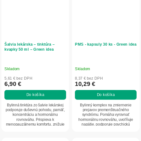
Šalvia lekárska – tinktúra –
PMS - kapsuly 30 ks - Green idea
kvapky 50 ml – Green idea
Skladom
Skladom
5,61 € bez DPH
8,37 € bez DPH
6,90 €
10,29 €
Do košíka
Do košíka
Bylinná tinktúra zo šalvie lekárskej
Bylinný komplex na zmiernenie
podporuje duševnú pohodu, pamäť,
prejavov premenštruačného
koncentráciu a hormonálnu
syndrómu. Pomáha vyrovnať
rovnováhu. Prispieva k
hormonálnu rovnováhu, uvoľňuje
menopauzálnemu komfortu, znižuje
napätie, podporuje psychickú
potenie, podporuje...
pohodu a menopauzálny komfort....