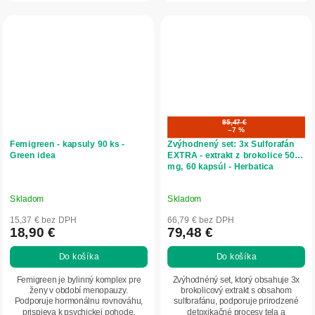
85,47 €
–7 %
Femigreen - kapsuly 90 ks -
Zvýhodnený set: 3x Sulforafán
Green idea
EXTRA - extrakt z brokolice 500
mg, 60 kapsúl - Herbatica
Skladom
Skladom
15,37 € bez DPH
66,79 € bez DPH
18,90 €
79,48 €
Do košíka
Do košíka
Femigreen je bylinný komplex pre
Zvýhodnéný set, ktorý obsahuje 3x
ženy v období menopauzy.
brokolicový extrakt s obsahom
Podporuje hormonálnu rovnováhu,
sulforafánu, podporuje prirodzené
prispieva k psychickej pohode,
detoxikačné procesy tela a