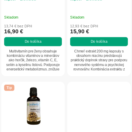
k
t
o
Skladom
Skladom
v
13,74 € bez DPH
12,93 € bez DPH
16,90 €
15,90 €
Do košíka
Do košíka
Multivitamín pre ženy obsahuje
Chmeľ extrakt 200 mg kapsuly s
kombináciu vitamínov a minerálov
obsahom niacínu predstavujú
ako horčík, železo, vitamín C, E,
praktický doplnok stravy pre podporu
selén a kyselinu listovú. Podporuje
nervového systému a psychickej
energetický metabolizmus, znižuje
rovnováhy. Kombinácia extraktu z
únavu a...
chmeľu a vitamínu...
Tip