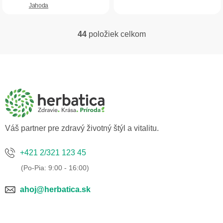
Jahoda
44
položiek celkom
O
v
l
Z
á
á
d
p
a
ä
c
t
i
i
e
p
e
Váš partner pre zdravý životný štýl a vitalitu.
r
v
k
+421 2/321 123 45
y
v
ý
p
ahoj@herbatica.sk
i
s
u