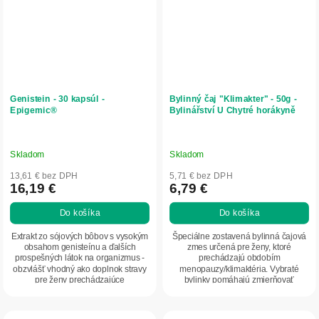
Genistein - 30 kapsúl -
Bylinný čaj "Klimakter" - 50g -
Epigemic®
Bylinářství U Chytré horákyně
Skladom
Skladom
13,61 € bez DPH
5,71 € bez DPH
16,19 €
6,79 €
Do košíka
Do košíka
Extrakt zo sójových bôbov s vysokým
Špeciálne zostavená bylinná čajová
obsahom genisteínu a ďalších
zmes určená pre ženy, ktoré
prospešných látok na organizmus -
prechádzajú obdobím
obzvlášť vhodný ako doplnok stravy
menopauzy/klimaktéria. Vybraté
pre ženy prechádzajúce
bylinky pomáhajú zmierňovať
hormonálnymi zmenami...
niektoré nepríjemné príznaky...