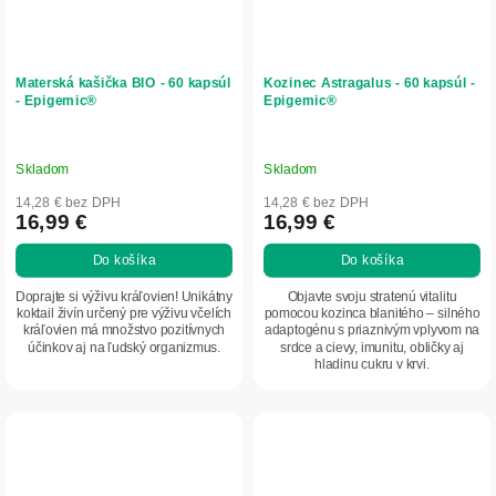
Materská kašička BIO - 60 kapsúl
Kozinec Astragalus - 60 kapsúl -
- Epigemic®
Epigemic®
Skladom
Skladom
14,28 € bez DPH
14,28 € bez DPH
16,99 €
16,99 €
Do košíka
Do košíka
Doprajte si výživu kráľovien! Unikátny
Objavte svoju stratenú vitalitu
koktail živín určený pre výživu včelích
pomocou kozinca blanitého – silného
kráľovien má množstvo pozitívnych
adaptogénu s priaznivým vplyvom na
účinkov aj na ľudský organizmus.
srdce a cievy, imunitu, obličky aj
hladinu cukru v krvi.