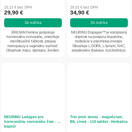
25,13 € bez DPH
29,33 € bez DPH
29,90 €
34,90 €
Do košíka
Do košíka
EREXAN Femina podporuje
NEURINU Dopagen™ je komplexný
hormonálnu rovnováhu, zmierňuje
doplnok na podporu dopamínu,
menštruačné ťažkosti, prejavy
motivácie a psychickej energie.
menopauzy a vaginálnu suchosť.
Obsahuje L-DOPA, L-tyrozín, NAC,
Obsahuje macu, damianu, ženšen,
adaptogény (bakopa, rozchodnica),
kotvičník a vitamíny pre...
horčík a B6. Pomáha...
NEURINU Ladygen pre
Trio proti stresu - magnézium,
hormonálnu rovnováhu žien - 50
B6, zinok - 110 tabliet - Herbatica
kapsúl