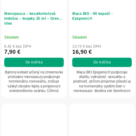
Menopauza – bezalkoholová
Maca BIO - 90 kapsúl -
tinktúra – kvapky 25 ml – Green
Epigemic®
idea
Skladom
Skladom
6,42 € bez DPH
13,74 € bez DPH
7,90 €
16,90 €
Do košíka
Do košíka
Bylinný extrakt určený na zmiernenie
Maca BIO Epigemic® podporuje
príznakov menopauzy podporuje
vitalitu, vytrvalosť, sexualitu a
hormonálnu rovnováhu, znižuje
plodnosť, pričom priaznivo pôsobí aj
výskyt návalov tepla a prispieva k
na hormonálny systém žien v
pokojnejšiemu spánku. Účinná
menopauze. Ideálna pre športovcov
kombinácia...
aj všetkých,...