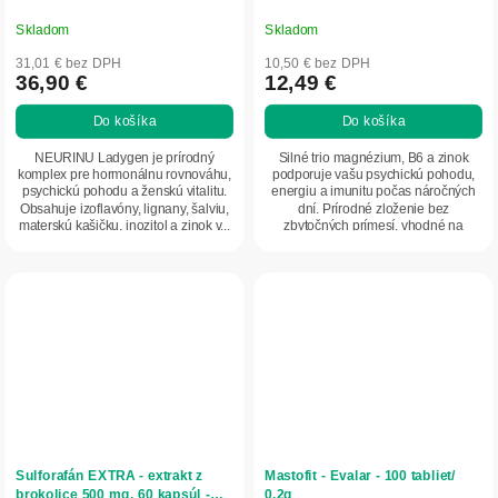
Skladom
Skladom
31,01 € bez DPH
10,50 € bez DPH
36,90 €
12,49 €
Do košíka
Do košíka
NEURINU Ladygen je prírodný
Silné trio magnézium, B6 a zinok
komplex pre hormonálnu rovnováhu,
podporuje vašu psychickú pohodu,
psychickú pohodu a ženskú vitalitu.
energiu a imunitu počas náročných
Obsahuje izoflavóny, lignany, šalviu,
dní. Prírodné zloženie bez
materskú kašičku, inozitol a zinok v...
zbytočných prímesí, vhodné na
každodenné použitie....
Sulforafán EXTRA - extrakt z
Mastofit - Evalar - 100 tabliet/
brokolice 500 mg, 60 kapsúl -
0,2g