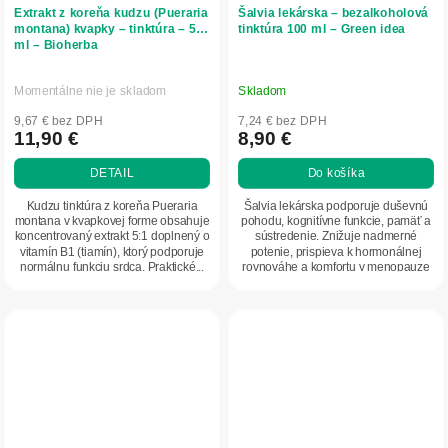
Extrakt z koreňa kudzu (Pueraria
Šalvia lekárska – bezalkoholová
montana) kvapky – tinktúra – 50
tinktúra 100 ml – Green idea
ml – Bioherba
Momentálne nie je skladom
Skladom
9,67 € bez DPH
7,24 € bez DPH
11,90 €
8,90 €
DETAIL
Do košíka
Kudzu tinktúra z koreňa Pueraria
Šalvia lekárska podporuje duševnú
montana v kvapkovej forme obsahuje
pohodu, kognitívne funkcie, pamäť a
koncentrovaný extrakt 5:1 doplnený o
sústredenie. Znižuje nadmerné
vitamín B1 (tiamín), ktorý podporuje
potenie, prispieva k hormonálnej
normálnu funkciu srdca. Praktické...
rovnováhe a komfortu v menopauze
aj pred...