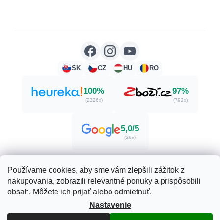
SK
CZ
HU
RO
100%
97%
(2326x)
(792x)
5,0/5
(26x)
Používame cookies, aby sme vám zlepšili zážitok z
nakupovania, zobrazili relevantné ponuky a prispôsobili
Vytvoril Shoptet
obsah. Môžete ich prijať alebo odmietnuť.
Nastavenie
Copyright 2026
Herbatica.sk
. Všetky práva vyhradené.