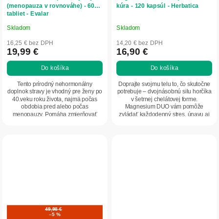
(menopauza v rovnováhe) - 60
kúra - 120 kapsúl - Herbatica
tabliet - Evalar
Skladom
Skladom
Priemerné
Priemerné
hodnotenie
hodnotenie
16,25 € bez DPH
14,20 € bez DPH
produktu
produktu
19,99 €
16,90 €
je
je
Do košíka
Do košíka
5,0
5,0
z
z
Tento prírodný nehormonálny
Doprajte svojmu telu to, čo skutočne
5
5
doplnok stravy je vhodný pre ženy po
potrebuje – dvojnásobnú silu horčíka
40.veku roku života, najmä počas
v šetrnej chelátovej forme.
hviezdičiek.
hviezdičiek.
obdobia pred alebo počas
Magnesium DUO vám pomôže
menopauzy. Pomáha zmierňovať
zvládať každodenný stres, únavu aj
nepríjemné menopauzálne...
napätie s...
49,98 €
–5 %