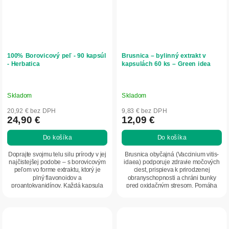
100% Borovicový peľ - 90 kapsúl
Brusnica – bylinný extrakt v
- Herbatica
kapsulách 60 ks – Green idea
Skladom
Skladom
20,92 € bez DPH
9,83 € bez DPH
24,90 €
12,09 €
Do košíka
Do košíka
Doprajte svojmu telu silu prírody v jej
Brusnica obyčajná (Vaccinium vitis-
najčistejšej podobe – s borovicovým
idaea) podporuje zdravie močových
peľom vo forme extraktu, ktorý je
ciest, prispieva k prirodzenej
plný flavonoidov a
obranyschopnosti a chráni bunky
proantokyanidínov. Každá kapsula
pred oxidačným stresom. Pomáha
obsahuje...
pri...