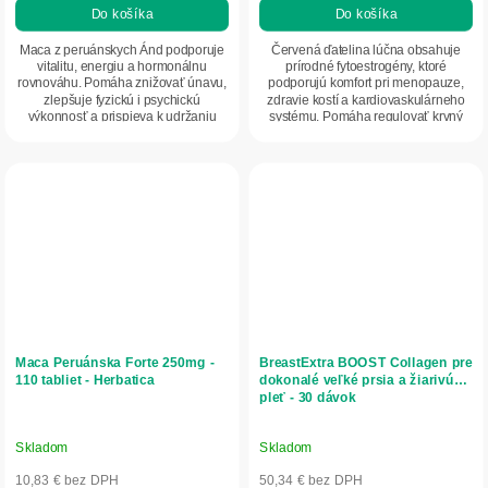
Do košíka
Do košíka
Maca z peruánskych Ánd podporuje
Červená ďatelina lúčna obsahuje
vitalitu, energiu a hormonálnu
prírodné fytoestrogény, ktoré
rovnováhu. Pomáha znižovať únavu,
podporujú komfort pri menopauze,
zlepšuje fyzickú i psychickú
zdravie kostí a kardiovaskulárneho
výkonnosť a prispieva k udržaniu
systému. Pomáha regulovať krvný
plodnosti a...
tlak a...
Maca Peruánska Forte 250mg -
BreastExtra BOOST Collagen pre
110 tabliet - Herbatica
dokonalé veľké prsia a žiarivú
pleť - 30 dávok
Skladom
Skladom
10,83 € bez DPH
50,34 € bez DPH