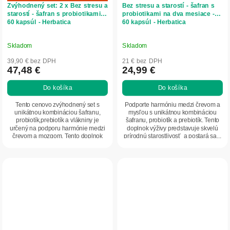
Zvýhodnený set: 2 x Bez stresu a
Bez stresu a starostí - šafran s
starostí - šafran s probiotikami -
probiotikami na dva mesiace -
60 kapsúl - Herbatica
60 kapsúl - Herbatica
Skladom
Skladom
39,90 € bez DPH
21 € bez DPH
47,48 €
24,99 €
Do košíka
Do košíka
Tento cenovo zvýhodnený set s
Podporte harmóniu medzi črevom a
unikátnou kombináciou šafranu,
mysľou s unikátnou kombináciou
probiotík,prebiotík a vlákniny je
šafranu, probiotík a prebiotík. Tento
určený na podporu harmónie medzi
doplnok výživy predstavuje skvelú
črevom a mozgom. Tento doplnok
prírodnú starostlivosť a postará sa...
výživy predstavuje...