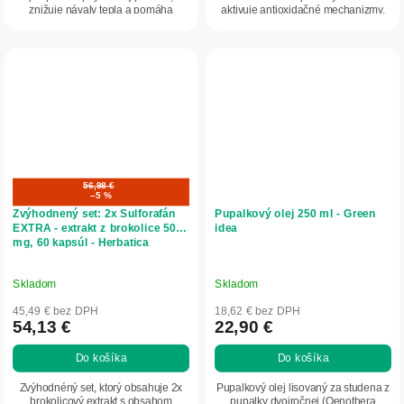
znižuje návaly tepla a pomáha
aktivuje antioxidačné mechanizmy.
udržiavať pokojný spánok....
Je ideálnym...
56,98 €
–5 %
Zvýhodnený set: 2x Sulforafán
Pupalkový olej 250 ml - Green
EXTRA - extrakt z brokolice 500
idea
mg, 60 kapsúl - Herbatica
Skladom
Skladom
45,49 € bez DPH
18,62 € bez DPH
54,13 €
22,90 €
Do košíka
Do košíka
Zvýhodnéný set, ktorý obsahuje 2x
Pupalkový olej lisovaný za studena z
brokolicový extrakt s obsahom
pupalky dvojročnej (Oenothera