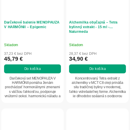
Darčekové balenie MENOPAUZA
Alchemilka obyčajná – Tetra
V HARMÓNII – Epigemic
bylinný extrakt - 15 ml -
Naturmeda
Skladom
Skladom
37,23 € bez DPH
28,37 € bez DPH
45,79 €
34,90 €
Do košíka
Do košíka
Darčekový set MENOPAUZA V
Koncentrovaný Tetra extrakt z
HARMÓNII pomáha ženám
alchemilky v MCT C8 oleji prináša
prechádzať hormonálnymi zmenami
silu tradičnej byliny v modernej,
s väčšou ľahkosťou, podporuje
ľahko vstrebateľnej forme. Alchemilka
vnútorný pokoj, harmonickú náladu a
je dlhodobo spájaná s podporou
kvalitný spánok.
ženského...