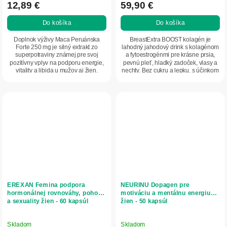
12,89 €
59,90 €
Do košíka
Do košíka
Doplnok výživy Maca Peruánska
BreastExtra BOOST kolagén je
Forte 250 mg je silný extrakt zo
lahodný jahodový drink s kolagénom
superpotraviny známej pre svoj
a fytoestrogénmi pre krásne prsia,
pozitívny vplyv na podporu energie,
pevnú pleť, hladký zadoček, vlasy a
vitality a libida u mužov aj žien.
nechty. Bez cukru a lepku, s účinkom
Ideálny pre...
už po...
EREXAN Femina podpora
NEURINU Dopagen pre
hormonálnej rovnováhy, pohody
motiváciu a mentálnu energiu
a sexuality žien - 60 kapsúl
žien - 50 kapsúl
Skladom
Skladom