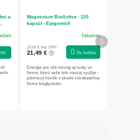
dmi a
Magnesium BioActive - 120
,
kapsúl - Epigemic®
ladom
Skladom
Priemerné
Ďalší
hodnotenie
produkt
18,06 € bez DPH
produktu
21,49 €
AIL
Do košíka
?
je
5,0
ych
Energia pre váš mozog aj svaly vo
z
selín
forme, ktorú vaše telo naozaj využije -
5
prémiový horčík v skvele vstrebateľnej
hviezdičiek.
forme bisglycinátu.