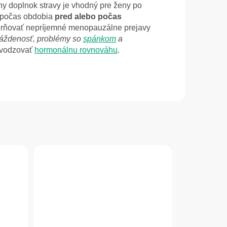
y doplnok stravy je vhodný pre ženy po
ä počas obdobia
pred alebo počas
rňovať nepríjemné menopauzálne prejavy
dráždenosť, problémy so
spánkom
a
avodzovať
hormonálnu rovnováhu
.