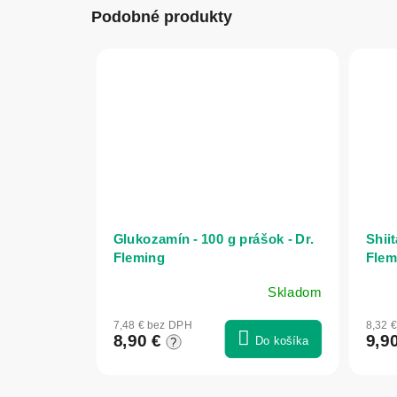
Podobné produkty
Glukozamín - 100 g prášok - Dr.
Shiit
Fleming
Flem
Skladom
7,48 € bez DPH
8,32 
8,90 €
9,9
Do košíka
?