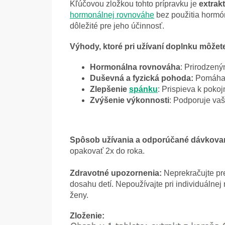
Kľúčovou zložkou tohto prípravku je
extrak
hormonálnej rovnováhe
bez použitia hormón
dôležité pre jeho účinnosť.
Výhody, ktoré pri užívaní doplnku môžete
Hormonálna rovnováha
: Prirodzen
Duševná a fyzická pohoda:
Pomáha v
Zlepšenie
spánku
: Prispieva k poko
Zvýšenie výkonnosti
: Podporuje va
Spôsob užívania a o
dporúčané dávkovan
opakovať 2x do roka.
Zdravotné upozornenia:
Neprekračujte pr
dosahu detí. Nepoužívajte pri individuálnej 
ženy.
Zloženie: