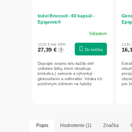
Indol Broccoli - 60 kapsúl -
Genis
Epigemic®
Epig
Skladom
23,02 € bez DPH
13,61
27,39 €
16,
Do košíka
?
Doprajte svojmu telu každý deň
Extra
unikátne látky, ktoré obsahuje
obsah
brokolica ( semená a výhonky) -
prosp
glukorafanín a sulforafán. Vďaka ich
obzvl
pozitívnym účinkom na ľudský
pre ž
organizmus a...
hormo
Popis
Hodnotenie (1)
Značka