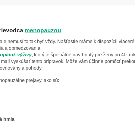
prievodca
menopauzou
le nemusí to tak byť vždy. Našťastie máme k dispozícii viacer
lia a obmedzovania.
oplnok výživy
, ktorý je špeciálne navrhnutý pre ženy po 40. r
e mali vyskúšať tento prípravok. Môže vám účinne pomôcť prek
rovnováhy a pohody.
nopauzálne prejavy, ako sú:
á hmla