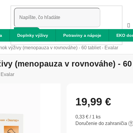
HĽADAŤ
a
Doplnky výživy
Potraviny a nápoje
EKO do
ok výživy (menopauza v rovnováhe) - 60 tabliet - Evalar
vy (menopauza v rovnováhe) - 60 t
:
Evalar
19,99 €
Jednotková
0,33 € / 1 ks
cena:
Doručenie do zahraničia
?