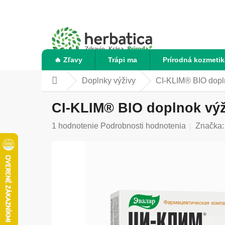
Prejsť
na
obsah
🔥 Zľavy
Trápi ma
Prírodná kozmetik
Doplnky výživy
CI-KLIM® BIO dopln
Domov
CI-KLIM® BIO doplnok výži
Priemerné
1 hodnotenie
Podrobnosti hodnotenia
Značka
hodnotenie
produktu
je
5,0
z
5
hviezdičiek.