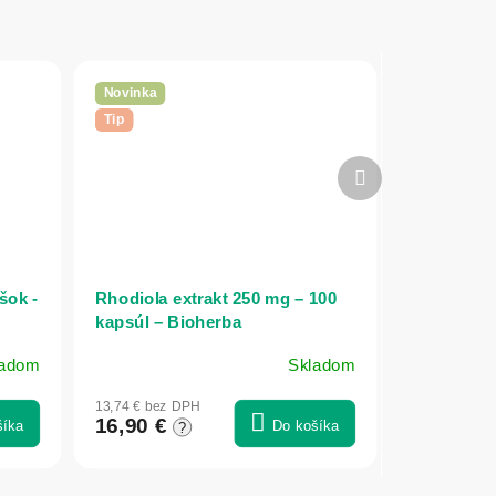
Novinka
Tip
Ďalší
produkt
šok -
Rhodiola extrakt 250 mg – 100
kapsúl – Bioherba
ladom
Skladom
13,74 € bez DPH
16,90 €
šíka
Do košíka
?