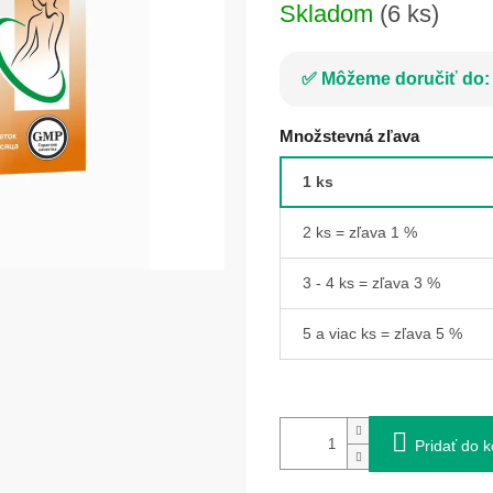
Skladom
(6 ks)
Môžeme doručiť do:
Množstevná zľava
1 ks
2 ks = zľava 1 %
3 - 4 ks = zľava 3 %
5 a viac ks = zľava 5 %
Pridať do k