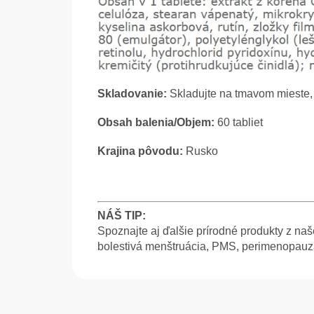
Skladovanie:
Skladujte na tmavom mieste, 
Obsah balenia/Objem:
60 tabliet
Krajina pôvodu:
Rusko
NÁŠ TIP:
Spoznajte aj ďalšie prírodné produkty z na
bolestivá menštruácia, PMS, perimenopauz