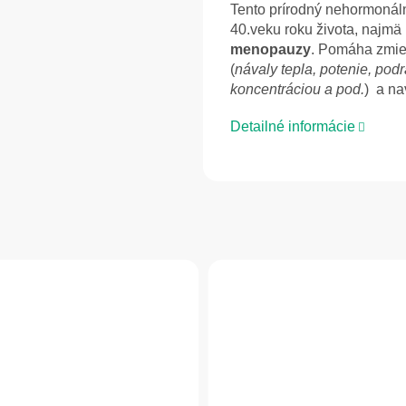
Tento prírodný nehormonáln
40.veku roku života, najm
menopauzy
. Pomáha zmie
(
návaly tepla, potenie, po
koncentráciou a pod.
) a n
Detailné informácie