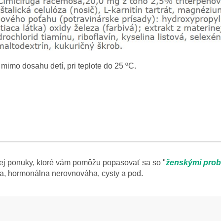
mimo dosahu detí, pri teplote do 25 ºC.
šej ponuky, ktoré vám pomôžu popasovať sa so "
ženskými pro
a, hormonálna nerovnováha, cysty a pod.