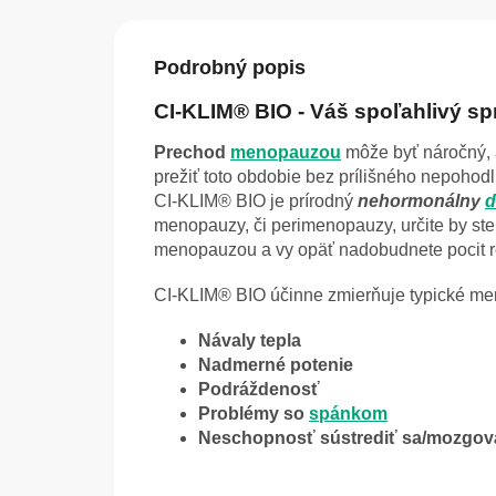
Podrobný popis
CI-KLIM® BIO - Váš spoľahlivý s
Prechod
menopauzou
môže byť náročný, a
prežiť toto obdobie bez prílišného nepohod
CI-KLIM® BIO je prírodný
nehormonálny
d
menopauzy, či perimenopauzy, určite by st
menopauzou a vy opäť nadobudnete pocit 
CI-KLIM® BIO účinne zmierňuje typické me
Návaly tepla
Nadmerné potenie
Podráždenosť
Problémy so
spánkom
Neschopnosť sústrediť sa/mozgov