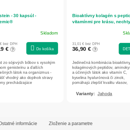
tein - 30 kapsúl -
Bioaktívny kolagén s pepti
emic®
vitamínmi pre krásu, nechty
vlasy a pokožku - 300g -
Skladom
Sk
Herbatica
Priemerné
hodnotenie
 € bez DPH
31,01 € bez DPH
produktu
19 €
36,90 €
Do košíka
DET
?
?
je
5,0
kt zo sójových bôbov s vysokým
Jedinečná kombinácia bioaktívn
z
om genisteínu a ďalších
kolagénových peptidov, aminoky
5
ešných látok na organizmus -
a účinných látok ako vitamín C,
hviezdičiek.
ášť vhodný ako doplnok stravy
kyselina hyalurónová či zinok,
eny prechádzajúce
pomáhajú zlepšiť kvalitu vlasov,
nálnymi zmenami...
nechtov a...
Jahoda
Ostatné informácie
Zloženie a parametre