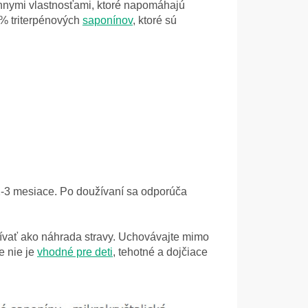
énnymi vlastnosťami, ktoré napomáhajú
5% triterpénových
saponínov
, ktoré sú
 2-3 mesiace. Po doužívaní sa odporúča
vať ako náhrada stravy. Uchovávajte mimo
e nie je
vhodné pre deti
, tehotné a dojčiace