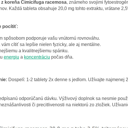
t z koreňa Cimicifuga racemosa
, známeho svojimi fytoestrog
ov. Každá tableta obsahuje 20,0 mg tohto extraktu, vrátane 2,
 pocítiť:
ým spôsobom podporuje vašu vnútornú rovnováhu.
ám cítiť sa lepšie nielen fyzicky, ale aj mentálne.
jnejšiemu a kvalitnejšiemu spánku.
šu
energiu
a
koncentráciu
počas dňa.
ie:
Dospelí: 1-2 tablety 2x denne s jedlom. Užívajte najmenej
edpísanú odporúčanú dávku. Výživový doplnok sa nesmie použí
neznášanlivosti či precitlivenosti na niektorú zo zložiek. Užívani