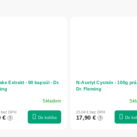
ake Extrakt - 90 kapsúl - Dr.
N-Acetyl Cysteín - 100g prá
ing
Dr. Fleming
Skladom
Sk
€ bez DPH
15,04 € bez DPH
0 €
17,90 €
Do košíka
Do ko
?
?