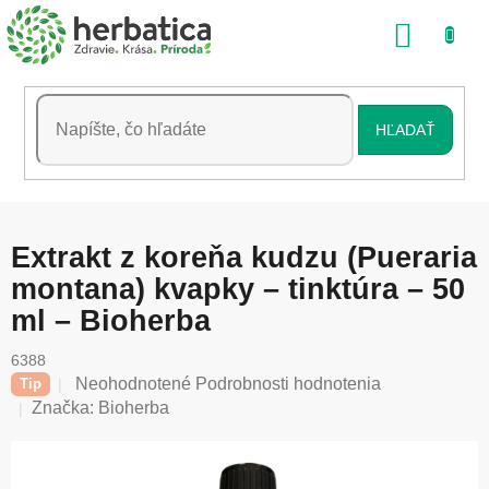
Prejsť
NÁKU
na
obsah
KOŠÍK
HĽADAŤ
Extrakt z koreňa kudzu (Pueraria
montana) kvapky – tinktúra – 50
ml – Bioherba
6388
Priemerné
Neohodnotené
Podrobnosti hodnotenia
Tip
hodnotenie
Značka:
Bioherba
produktu
je
0,0