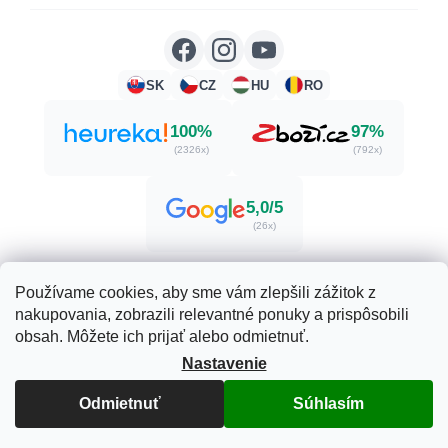
SK
CZ
HU
RO
100%
97%
(2326x)
(792x)
5,0/5
(26x)
Používame cookies, aby sme vám zlepšili zážitok z
nakupovania, zobrazili relevantné ponuky a prispôsobili
Vytvoril Shoptet
obsah. Môžete ich prijať alebo odmietnuť.
Nastavenie
Copyright 2026
Herbatica.sk
. Všetky práva vyhradené.
Odmietnuť
Súhlasím
Upraviť nastavenie cookies