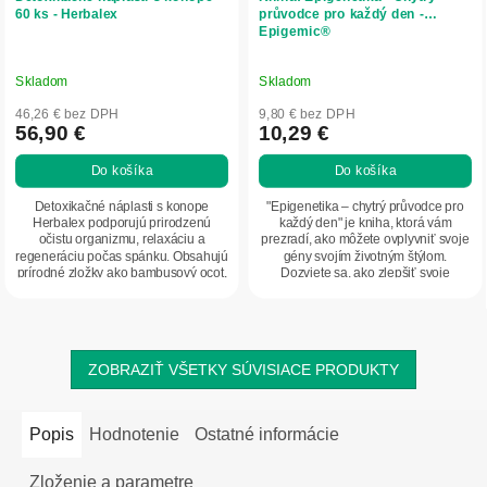
60 ks - Herbalex
průvodce pro každý den -
Epigemic®
Skladom
Skladom
46,26 € bez DPH
9,80 € bez DPH
56,90 €
10,29 €
Do košíka
Do košíka
Detoxikačné náplasti s konope
"Epigenetika – chytrý průvodce pro
Herbalex podporujú prirodzenú
každý den" je kniha, ktorá vám
očistu organizmu, relaxáciu a
prezradí, ako môžete ovplyvniť svoje
regeneráciu počas spánku. Obsahujú
gény svojím životným štýlom.
prírodné zložky ako bambusový ocot,
Dozviete sa, ako zlepšiť svoje
zázvor, turmalín...
zdravie,...
ZOBRAZIŤ VŠETKY SÚVISIACE PRODUKTY
Popis
Hodnotenie
Ostatné informácie
Zloženie a parametre