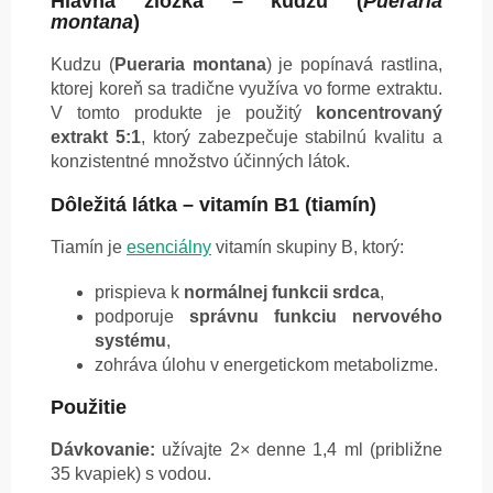
Hlavná zložka – kudzu (
Pueraria
montana
)
Kudzu (
Pueraria montana
) je popínavá rastlina,
ktorej koreň sa tradične využíva vo forme extraktu.
V tomto produkte je použitý
koncentrovaný
extrakt 5:1
, ktorý zabezpečuje stabilnú kvalitu a
konzistentné množstvo účinných látok.
Dôležitá látka – vitamín B1 (tiamín)
Tiamín je
esenciálny
vitamín skupiny B, ktorý:
prispieva k
normálnej funkcii srdca
,
podporuje
správnu funkciu nervového
systému
,
zohráva úlohu v energetickom metabolizme.
Použitie
Dávkovanie:
užívajte 2× denne 1,4 ml (približne
35 kvapiek) s vodou.