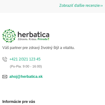
Zobraziť ďalšie recenzie
Z
á
p
ä
t
i
e
Váš partner pre zdravý životný štýl a vitalitu.
+421 2/321 123 45
ahoj@herbatica.sk
Informácie pre vás