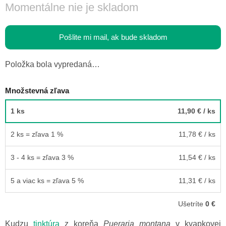
Momentálne nie je skladom
Pošlite mi mail, ak bude skladom
Položka bola vypredaná…
Množstevná zľava
1 ks
11,90 €
/ ks
2 ks = zľava 1 %
11,78 €
/ ks
3 - 4 ks = zľava 3 %
11,54 €
/ ks
5 a viac ks = zľava 5 %
11,31 €
/ ks
Ušetríte
0 €
Kudzu
tinktúra
z koreňa
Pueraria montana
v kvapkovej