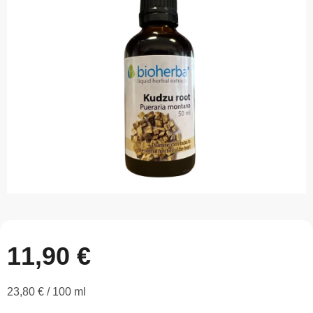
z
5
hviezdičiek.
11,90 €
Jednotková
23,80 € / 100 ml
cena: