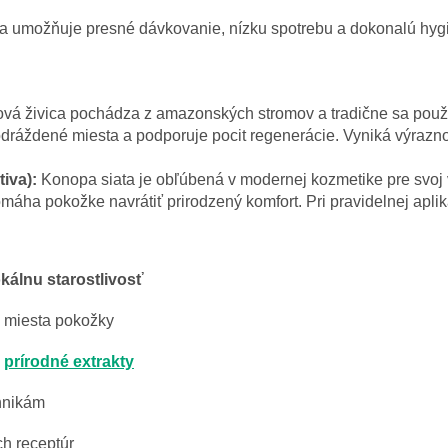
a umožňuje presné dávkovanie, nízku spotrebu a dokonalú hyg
ová živica pochádza z amazonských stromov a tradične sa použ
odráždené miesta a podporuje pocit regenerácie. Vyniká výrazn
tiva):
Konopa siata je obľúbená v modernej kozmetike pre svoj
áha pokožke navrátiť prirodzený komfort. Pri pravidelnej apli
okálnu starostlivosť
 miesta pokožky
é
prírodné extrakty
chnikám
ch receptúr