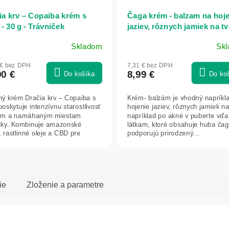
ia krv – Copaiba krém s
Čaga krém - balzam na hoj
- 30 g - Trávniček
jaziev, rôznych jamiek na tv
pri psoriáze - Elixir - 75 ml
Skladom
Sk
Priemerné
hodnotenie
 € bez DPH
7,31 € bez DPH
produktu
90 €
8,99 €
Do košíka
Do ko
je
4,7
ný krém Dračia krv – Copaiba s
Krém- balzám je vhodný napríkl
z
oskytuje intenzívnu starostlivosť
hojenie jaziev, rôznych jamiek na
5
ým a namáhaným miestam
napríklad po akné v puberte vď
hviezdičiek.
ky. Kombinuje amazonské
látkam, ktoré obsahuje huba čag
, rastlinné oleje a CBD pre
podporujú prirodzený...
.
ie
Zloženie a parametre