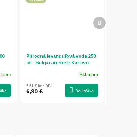
Ďalší
produkt
100
Prírodná levanduľová voda 250
ml - Bulgarian Rose Karlovo
ladom
Skladom
5,61 € bez DPH
6,90 €
šíka
Do košíka