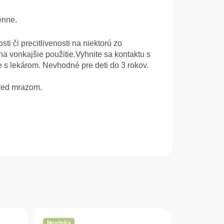
enne.
i či precitlivenosti na niektorú zo
na vonkajšie použitie.Vyhnite sa kontaktu s
 s lekárom. Nevhodné pre deti do 3 rokov.
pred mrazom.
Novinka