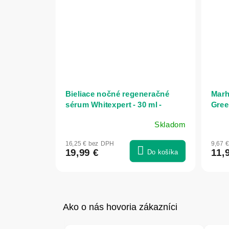
Bieliace nočné regeneračné
Marh
sérum Whitexpert - 30 ml -
Gree
Bionnex
Skladom
16,25 € bez DPH
9,67 
19,99 €
11,
Do košíka