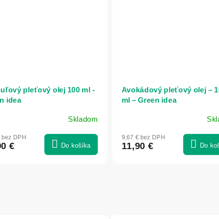
uľový pleťový olej 100 ml -
Avokádový pleťový olej – 
n idea
ml – Green idea
Skladom
Sk
€ bez DPH
9,67 € bez DPH
90 €
11,90 €
Do košíka
Do ko