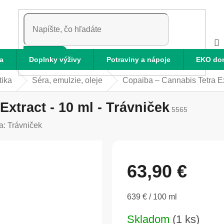
HĽADAŤ
a
Doplnky výživy
Potraviny a nápoje
EKO do
tika
Séra, emulzie, oleje
Copaiba – Cannabis Tetra Ext
xtract - 10 ml - Trávniček
5565
a:
Trávniček
63,90 €
Jednotková
639 € / 100 ml
cena:
Skladom
(1 ks)