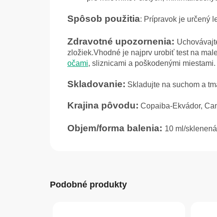
Spôsob použitia
: Prípravok je určený 
Zdravotné upozornenia:
Uchovávajte
zložiek.Vhodné je najprv urobiť test na mal
očami
, sliznicami a poškodenými miestami.
Skladovanie:
Skladujte na suchom a tma
Krajina pôvodu:
Copaiba-Ekvádor, Can
Objem/forma
balenia:
10 ml/sklenená 
Podobné produkty