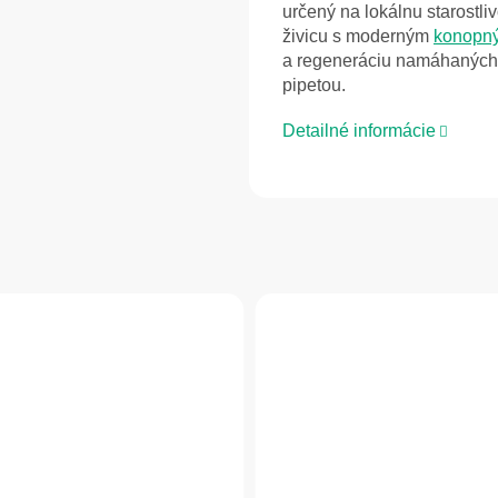
určený na lokálnu starost
živicu s moderným
konopn
a regeneráciu namáhaných m
pipetou.
Detailné informácie