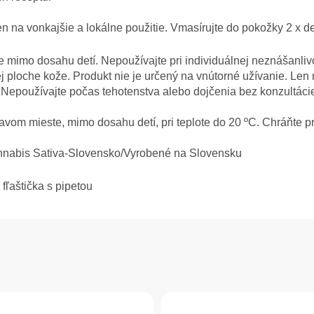
len na vonkajšie a lokálne použitie. Vmasírujte do pokožky 2 x d
 mimo dosahu detí. Nepoužívajte pri individuálnej neznášanlivost
ej ploche kože. Produkt nie je určený na vnútorné užívanie. Len 
 Nepoužívajte počas tehotenstva alebo dojčenia bez konzultácie
vom mieste, mimo dosahu detí, pri teplote do 20 ºC. Chráňte 
nabis Sativa-Slovensko/Vyrobené na Slovensku
fľaštička s pipetou