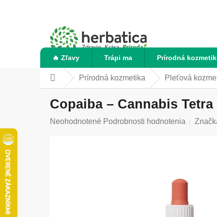
Prejsť
na
obsah
🔥 Zľavy
Trápi ma
Prírodná kozmetik
Prírodná kozmetika
Pleťová kozme
Domov
Copaiba – Cannabis Tetra E
Priemerné
Neohodnotené
Podrobnosti hodnotenia
Značk
hodnotenie
produktu
je
0,0
z
5
hviezdičiek.