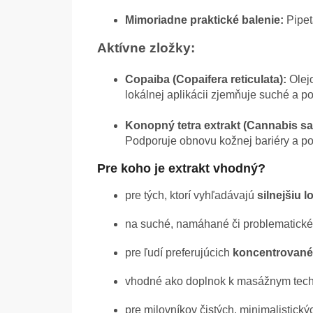
Mimoriadne praktické balenie:
Pipet
Aktívne zložky:
Copaiba (Copaifera reticulata):
Olej
lokálnej aplikácii zjemňuje suché a p
Konopný tetra extrakt (Cannabis sa
Podporuje obnovu kožnej bariéry a pom
Pre koho je extrakt vhodný?
pre tých, ktorí vyhľadávajú
silnejšiu l
na suché, namáhané či problematické
pre ľudí preferujúcich
koncentrovan
vhodné ako doplnok k masážnym te
pre milovníkov čistých, minimalistický