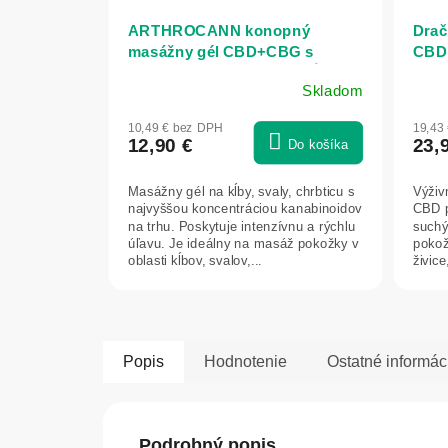
ARTHROCANN konopný
Drač
masážny gél CBD+CBG s
CBD 
koloidným striebrom na kĺby,
Skladom
svaly a chrbát - 75 ml - Annabis
10,49 € bez DPH
19,43
12,90 €
23,
Do košíka
Masážny gél na kĺby, svaly, chrbticu s
Výživ
najvyššou koncentráciou kanabinoidov
CBD p
na trhu. Poskytuje intenzívnu a rýchlu
such
úľavu. Je ideálny na masáž pokožky v
pokož
oblasti kĺbov, svalov,...
živice
pocit..
Popis
Hodnotenie
Ostatné informác
Podrobný popis