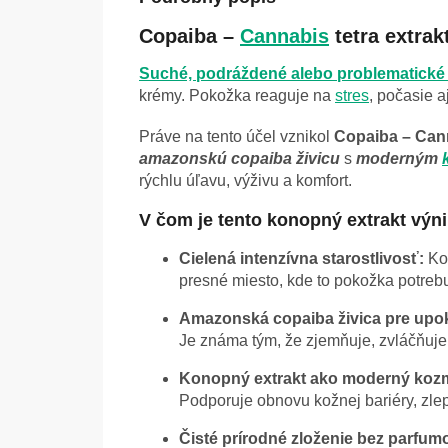
Copaiba –
Cannabis
tetra extrak
Suché, podráždené alebo problematick
krémy. Pokožka reaguje na
stres
, počasie a
Práve na tento účel vznikol
Copaiba – Cann
amazonskú copaiba živicu
s
moderným
rýchlu úľavu, výživu a komfort.
V čom je tento konopný extrakt výn
Cielená intenzívna starostlivosť:
Ko
presné miesto, kde to pokožka potrebu
Amazonská copaiba živica pre upo
Je známa tým, že zjemňuje, zvláčňuje
Konopný extrakt ako moderný kozm
Podporuje obnovu kožnej bariéry, zle
Čisté prírodné zloženie bez parfumo