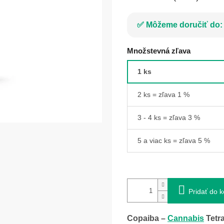
Môžeme doručiť do:
Množstevná zľava
1 ks
2 ks = zľava 1 %
3 - 4 ks = zľava 3 %
5 a viac ks = zľava 5 %
Pridať do k
Copaiba –
Cannabis
Tetra