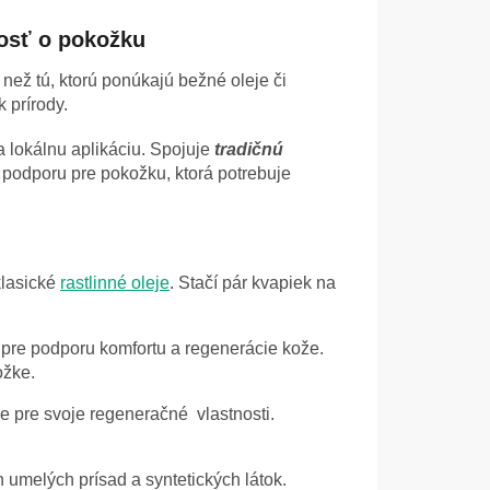
vosť o pokožku
 než tú, ktorú ponúkajú bežné oleje či
 prírody.
 lokálnu aplikáciu. Spojuje
tradičnú
ú podporu pre pokožku, ktorá potrebuje
klasické
rastlinné oleje
. Stačí pár kvapiek na
re podporu komfortu a regenerácie kože.
ožke.
e pre svoje regeneračné vlastnosti.
h umelých prísad a syntetických látok.