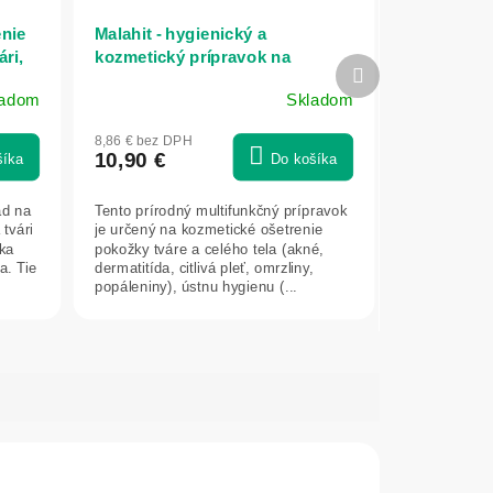
enie
Malahit - hygienický a
ári,
kozmetický prípravok na
Ďalší
ošetrenie pokožky a slizníc -
produkt
ladom
Skladom
30ml - Elixir
8,86 € bez DPH
10,90 €
šíka
Do košíka
ad na
Tento prírodný multifunkčný prípravok
 tvári
je určený na kozmetické ošetrenie
aka
pokožky tváre a celého tela (akné,
a. Tie
dermatitída, citlivá pleť, omrzliny,
popáleniny), ústnu hygienu (...