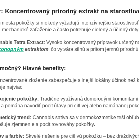
t: Koncentrovaný prírodný extrakt na starostli
é
miesta pokožky si niekedy vyžadujú intenzívnejšiu starostlivosť
j mechanické zaťaženie a často potrebuje cielený a účinný dotyk
abis Tetra Extract:
Vysoko koncentrovaný prípravok určený na
konopným
extraktom
, čo vytvára silnú a pritom jemnú prírodn
imočný? Hlavné benefity:
nzentrované zloženie zabezpečuje silnejší lokálny účinok než 
je najviac.
kojenie pokožky:
Tradične využívaná domorodými komunitami p
 a pomáha navodiť pocit úľavy pri citlivej alebo namáhanej pok
etický trend:
Cannabis sativa sa v dermokozmetike teší obľub
pšuje zjemnenie a pocit rovnováhy pokožky.
v a farbív:
Skvelé riešenie pre citlivú pokožku – bez dráždivýc