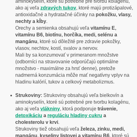
aminokyselín, ktoré sú potrebné pre tvorbu kolagénu,
ako aj veľa
zdravých tukov
, ktoré majú protizápalové,
antioxidačné a hydratačné účinky na
pokožku, vlasy,
nechty a kĺby
.
Orechy a semienka obsahujú veľa
vitamínu E,
vitamínu B6, biotínu, horčíka, medi, selénu a
mangánu
, ktoré sú dôležité pre zdravie pokožky,
vlasov, nechtov, kostí, svalov a nervov.
Mali by sa konzumovať v primeranom množstve
(odborníci na stravovanie odporúčajú optimálne
množstvo - maximálne za hrsť denne), pretože
nadmerná konzumácia môže mať negatívny vplyv na
hladinu kalórií, tukov a celkový metabolizmus.
Strukoviny:
Strukoviny obsahujú veľa bielkovín a
aminokyselín, ktoré sú potrebné pre tvorbu kolagénu,
ako aj veľa
vlákniny
, ktorá podporuje
trávenie,
detoxikáciu
a
reguláciu hladiny cukru
a
cholesterolu v krvi
.
Strukoviny tiež obsahujú veľa
železa, zinku, medi,
mangánu, kyseliny listovej a vitamínu B6
, ktoré sú