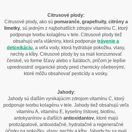
Citrusové plody:
Citrusové plody, ako sú
pomaranče, grapefruity, citróny a
limetky
, sú jedným z najbohatších zdrojov vitamínu C, ktorý
podporuje tvorbu kolagénu v tele. Citrusové plody tiež
obsahujú veľa vlákniny, ktorá podporuje
trávenie a
detoxikáciu
, a veľa vody, ktorá hydratuje pokožku, vlasy,
nechty a kĺby. Citrusové plody by sa mali konzumovať
čerstvé, vo forme šťavy alebo v šalátoch, pričom je lepšie
uprednostniť organické plody pred chemicky ošetrenými,
ktoré môžu obsahovať pesticídy a vosky.
Jahody
:
Jahody sú ďalším vynikajúcim zdrojom vitamínu C, ktorý
podporuje tvorbu kolagénu v tele. Jahody tiež obsahujú veľa
vitamínu A, vitamínu E, kyseliny listovej, biotínu,
antokyanínov a ďalších
antioxidantov
, ktoré majú
protizápalové, antioxidačné, hydratačné a regeneračné
účinky na pokožku, vlasy, nechty a kĺby. Jahody by sa mali