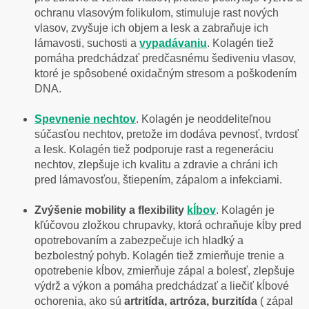
ochranu vlasovým folikulom, stimuluje rast nových
vlasov, zvyšuje ich objem a lesk a zabraňuje ich
lámavosti, suchosti a
vypadávaniu
. Kolagén tiež
pomáha predchádzať predčasnému šediveniu vlasov,
ktoré je spôsobené oxidačným stresom a poškodením
DNA.
Spevnenie nechtov
. Kolagén je neoddeliteľnou
súčasťou nechtov, pretože im dodáva pevnosť, tvrdosť
a lesk. Kolagén tiež podporuje rast a regeneráciu
nechtov, zlepšuje ich kvalitu a zdravie a chráni ich
pred lámavosťou, štiepením, zápalom a infekciami.
Zvýšenie mobility a flexibility
kĺbov
. Kolagén je
kľúčovou zložkou chrupavky, ktorá ochraňuje kĺby pred
opotrebovaním a zabezpečuje ich hladký a
bezbolestný pohyb. Kolagén tiež zmierňuje trenie a
opotrebenie kĺbov, zmierňuje zápal a bolesť, zlepšuje
výdrž a výkon a pomáha predchádzať a liečiť kĺbové
ochorenia, ako sú
artritída, artróza, burzitída
( zápal