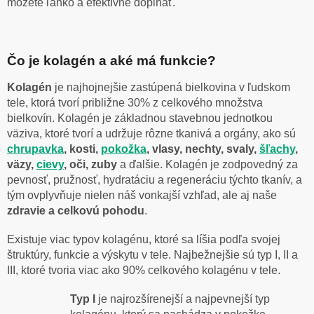
môžete ľahko a efektívne dopĺňať.
Čo je kolagén a aké má funkcie?
Kolagén
je najhojnejšie zastúpená bielkovina v ľudskom
tele, ktorá tvorí približne 30% z celkového množstva
bielkovín. Kolagén je základnou stavebnou jednotkou
väziva, ktoré tvorí a udržuje rôzne tkanivá a orgány, ako sú
chrupavka
, kosti,
pokožka
, vlasy, nechty, svaly,
šľachy
,
väzy,
cievy
, oči, zuby
a ďalšie. Kolagén je zodpovedný za
pevnosť, pružnosť, hydratáciu a regeneráciu týchto tkanív, a
tým ovplyvňuje nielen náš vonkajší vzhľad, ale aj naše
zdravie a celkovú pohodu
.
Existuje viac typov kolagénu, ktoré sa líšia podľa svojej
štruktúry, funkcie a výskytu v tele. Najbežnejšie sú typ I, II a
III, ktoré tvoria viac ako 90% celkového kolagénu v tele.
Typ I
je najrozšírenejší a najpevnejší typ