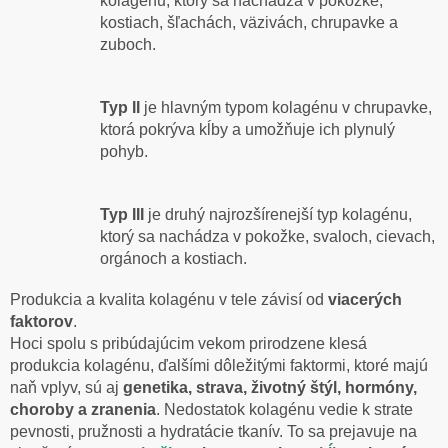
kolagénu, ktorý sa nachádza v pokožke,
kostiach, šľachách, väzivách, chrupavke a
zuboch.
Typ II
je hlavným typom kolagénu v chrupavke,
ktorá pokrýva kĺby a umožňuje ich plynulý
pohyb.
Typ III
je druhý najrozšírenejší typ kolagénu,
ktorý sa nachádza v pokožke, svaloch, cievach,
orgánoch a kostiach.
Produkcia a kvalita kolagénu v tele závisí od
viacerých
faktorov
.
Hoci spolu s pribúdajúcim vekom prirodzene klesá
produkcia kolagénu, ďalšími dôležitými faktormi, ktoré majú
naň vplyv, sú aj
genetika, strava, životný štýl, hormóny,
choroby a zranenia
. Nedostatok kolagénu vedie k strate
pevnosti, pružnosti a hydratácie tkanív. To sa prejavuje na