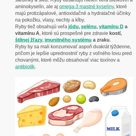
aminokyselín, ale aj
omega-3 mastné kyseliny
, ktoré
majú protizápalové, antioxidačné a hydratačné účinky
na pokožku, vlasy, nechty a kĺby.
Ryby tiež obsahujú veľa
jódu
,
selénu
,
vitamínu D
a
vitamínu A
, ktoré sú prospešné pre zdravie
kostí,
štítnej žľazy
,
imunitného systému
a zraku
.
Ryby by sa mali konzumovať aspoň dvakrát týždenne,
pričom je lepšie uprednostniť ryby z voľného lovu pred
chovanými, ktoré môžu obsahovať viac toxínov a
antibiotík
.