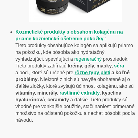
Kozmetické produkty s obsahom kolagénu na
priame kozmetické ošetrenie pokožky
:
Tieto produkty obsahujúce kolagén sa aplikujú priamo
na pokožku, kde pôsobia ako hydratačný,
vyhladzujúci, spevňujúci a
regeneračný
prostriedok.
Tieto produkty zahŕňajú
krémy, gély, masky,
séra
a pod., ktoré sú určené pre
rôzne typy pleti
a kožné
problémy
. Niektoré z nich sú navyše obohatené aj o
ďalšie zložky, ktoré zvyšujú účinnosť kolagénu, ako sú
vitamíny, minerály,
rastlinné extrakty
, kyselina
hyalurónová, ceramidy
a ďalšie. Tieto produkty sú
vhodné pre vonkajšie použitie, stačí naniesť primerané
množstvo na očistenú pokožku a nechať pôsobiť podľa
návodu.