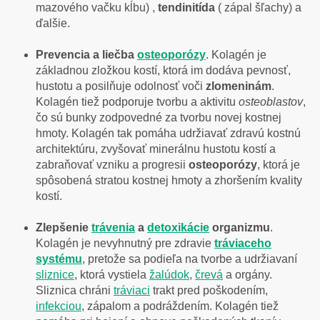
mazového vačku kĺbu) ,
tendinitída
( zápal šľachy) a
ďalšie.
Prevencia a liečba
osteoporózy
. Kolagén je
základnou zložkou kostí, ktorá im dodáva pevnosť,
hustotu a posilňuje odolnosť voči
zlomeninám
.
Kolagén tiež podporuje tvorbu a aktivitu
osteoblastov
,
čo sú bunky zodpovedné za tvorbu novej kostnej
hmoty. Kolagén tak pomáha udržiavať zdravú kostnú
architektúru, zvyšovať minerálnu hustotu kostí a
zabraňovať vzniku a progresii
osteoporózy
, ktorá je
spôsobená stratou kostnej hmoty a zhoršením kvality
kostí.
Zlepšenie
trávenia
a
detoxikácie
organizmu
.
Kolagén je nevyhnutný pre zdravie
tráviaceho
systému
, pretože sa podieľa na tvorbe a udržiavaní
sliznice
, ktorá vystiela
žalúdok
,
črevá
a orgány.
Sliznica chráni
tráviaci
trakt pred poškodením,
infekciou
, zápalom a podráždením. Kolagén tiež