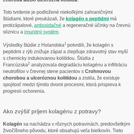
Toto tvrdenie je podložené niekoľkými zahraničnými
štúdiami, ktoré preukázali, že
kolagén s peptidmi
má
protizápalové,
antioxidačné
a regeneračné účinky na črevnú
sliznicu a
imunitný systém
.
1
Výsledky štúdie z Holandska
potvrdili, že kolagén s
peptidmi z rýb znižuje zápal a zlepšuje zdravotný stav myší
s chemicky indukovanou kolitídou. Štúdia z
2
Francúzska
analyzovala degradáciu kolagénu a infiltráciu
neutrofilov v črevnej stene pacientov s
Crohnovou
chorobou a ulceróznou kolitídou
a zistila, že existuje
spojitosť medzi týmito dvomi procesmi, ktorá prispieva k
progresii ochorenia.
Ako zvýšiť príjem kolagénu z potravy?
Kolagén
sa nachádza v rôznych potravinách, predovšetkým
živočíšneho pôvodu, ktoré obsahujú veľa bielkovín. Tieto