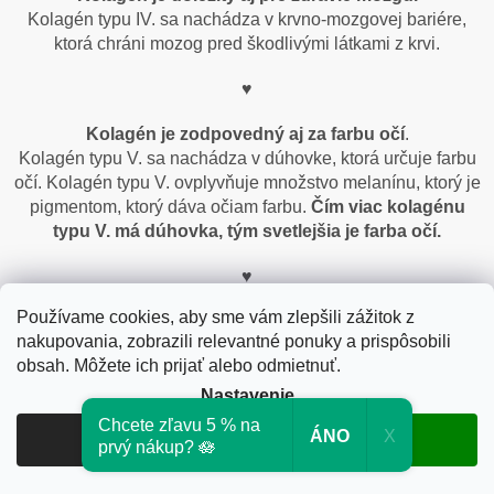
Kolagén typu IV. sa nachádza v krvno-mozgovej bariére,
ktorá chráni mozog pred škodlivými látkami z krvi.
♥
Kolagén je zodpovedný aj za farbu očí
.
Kolagén typu V. sa nachádza v dúhovke, ktorá určuje farbu
očí. Kolagén typu V. ovplyvňuje množstvo melanínu, ktorý je
pigmentom, ktorý dáva očiam farbu.
Čím viac kolagénu
typu V. má dúhovka, tým svetlejšia je farba očí.
♥
Používame cookies, aby sme vám zlepšili zážitok z
Kolagén je dôležitý aj
pre zdravie srdca
.
nakupovania, zobrazili relevantné ponuky a prispôsobili
Kolagén typu III. sa nachádza v srdcovom svalstve, ktoré
obsah. Môžete ich prijať alebo odmietnuť.
pumpuje krv do celého tela. Kolagén typu III. poskytuje srdcu
pevnosť, pružnosť a odolnosť voči stresu. Nedostatok
Nastavenie
kolagénu typu III. môže spôsobiť srdcové ochorenia, ako sú
Chcete zľavu 5 % na
ÁNO
X
Odmietnuť
Súhlasím
infarkt, arytmia, zlyhanie srdca a ďalšie.
prvý nákup? 🪷
♥