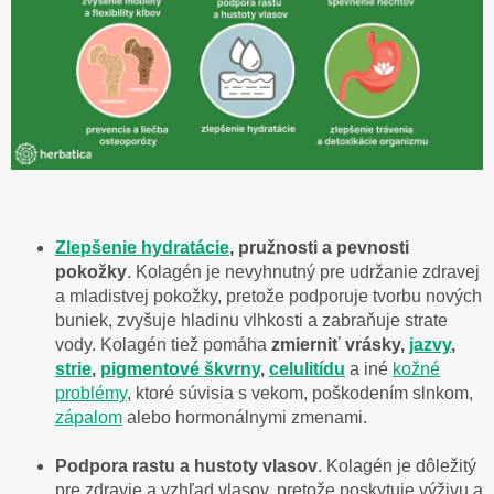
Zlepšenie hydratácie
, pružnosti a pevnosti
pokožky
. Kolagén je nevyhnutný pre udržanie zdravej
a mladistvej pokožky, pretože podporuje tvorbu nových
buniek, zvyšuje hladinu vlhkosti a zabraňuje strate
vody. Kolagén tiež pomáha
zmierniť vrásky,
jazvy
,
strie
,
pigmentové škvrny
,
celulitídu
a iné
kožné
problémy
, ktoré súvisia s vekom, poškodením slnkom,
zápalom
alebo hormonálnymi zmenami.
Podpora rastu a hustoty vlasov
. Kolagén je dôležitý
pre zdravie a vzhľad vlasov, pretože poskytuje výživu a