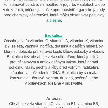
konzumovať čerstvé, v smoothie, v jogurte, v šalátoch alebo
v dezertoch, pričom je lepšie uprednostniť organické jahody
pred chemicky ošetrenými, ktoré môžu obsahovať pesticídy
a
plesne
.
Brokolica
:
Obsahuje veľa vitamínu C, vitamínu A, vitamínu K, vitamínu
B9, železa, vápnika, horčíka, draslíka a ďalších minerálov,
ktoré sú dôležité pre zdravie kostí, kĺbov, pokožky a vlasov.
Brokolica tiež obsahuje veľa sulforafánu, ktorý je silným
protizápalovým a antioxidačným látkou, ktorá chráni
pokožku, vlasy, nechty a kĺby pred voľnými radikálmi,
zápalom a poškodením DNA. Brokolica by sa mala
konzumovať čerstvá, varená, dusená, pečená alebo
v polievkach, ideálne v bio kvalite.
Ananás:
Obsahuje veľa vitamínu C, vitamínu B1, vitamínu B6,