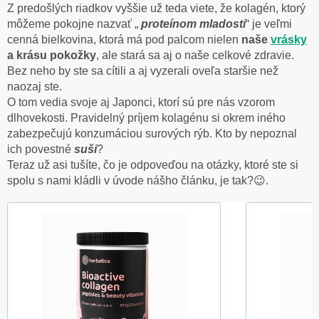
Z predošlých riadkov vyššie už teda viete, že kolagén, ktorý
môžeme pokojne nazvať „
proteínom mladosti
“ je veľmi
cenná bielkovina, ktorá má pod palcom nielen
naše
vrásky
a krásu pokožky
, ale stará sa aj o naše celkové zdravie.
Bez neho by ste sa cítili a aj vyzerali oveľa staršie než
naozaj ste.
O tom vedia svoje aj Japonci, ktorí sú pre nás vzorom
dlhovekosti. Pravidelný príjem kolagénu si okrem iného
zabezpečujú konzumáciou surových rýb. Kto by nepoznal
ich povestné
suši
?
Teraz už asi tušíte, čo je odpoveďou na otázky, ktoré ste si
spolu s nami kládli v úvode nášho článku, je tak?😉.