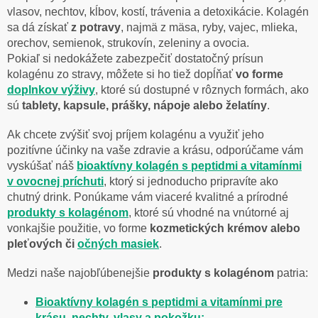
vlasov, nechtov, kĺbov, kostí, trávenia a detoxikácie. Kolagén
sa dá získať
z potravy
, najmä z mäsa, ryby, vajec, mlieka,
orechov, semienok, strukovín, zeleniny a ovocia.
Pokiaľ si nedokážete zabezpečiť dostatočný prísun
kolagénu zo stravy, môžete si ho tiež dopĺňať
vo forme
doplnkov výživy
, ktoré sú dostupné v rôznych formách, ako
sú
tablety, kapsule, prášky, nápoje alebo želatíny
.
Ak chcete zvýšiť svoj príjem kolagénu a využiť jeho
pozitívne účinky na vaše zdravie a krásu, odporúčame vám
vyskúšať náš
bioaktívny kolagén s peptidmi a vitamínmi
v ovocnej príchuti
, ktorý si jednoducho pripravíte ako
chutný drink. Ponúkame vám viaceré kvalitné a prírodné
produkty s kolagénom
, ktoré sú vhodné na vnútorné aj
vonkajšie použitie, vo forme
kozmetických krémov alebo
pleťových či
očných masiek
.
Medzi naše najobľúbenejšie
produkty s kolagénom
patria:
Bioaktívny kolagén s peptidmi a vitamínmi pre
krásu, nechty, vlasy a pokožku: