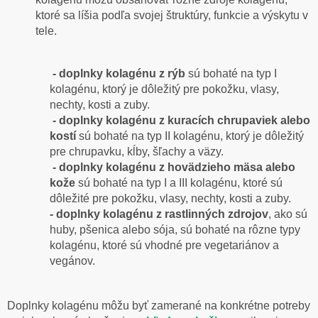
ktoré sa líšia podľa svojej štruktúry, funkcie a výskytu v
tele.
- doplnky
kolagénu z rýb
sú bohaté na typ I
kolagénu, ktorý je dôležitý pre pokožku, vlasy,
nechty, kosti a zuby.
- doplnky
kolagénu z kuracích chrupaviek alebo
kostí
sú bohaté na typ II kolagénu, ktorý je dôležitý
pre chrupavku, kĺby, šľachy a väzy.
- doplnky kolagénu z hovädzieho mäsa alebo
kože
sú bohaté na typ I a III kolagénu, ktoré sú
dôležité pre pokožku, vlasy, nechty, kosti a zuby.
- doplnky kolagénu z rastlinných zdrojov
, ako sú
huby, pšenica alebo sója, sú bohaté na rôzne typy
kolagénu, ktoré sú vhodné pre vegetariánov a
vegánov.
Doplnky kolagénu môžu byť zamerané na konkrétne potreby