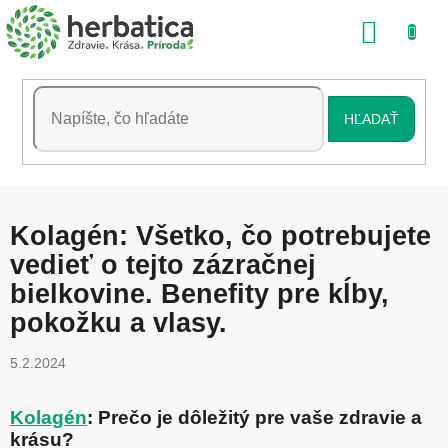
Prejsť
NÁKU
na
obsah
KOŠÍK
HĽADAŤ
Kolagén: Všetko, čo potrebujete
vedieť o tejto zázračnej
bielkovine. Benefity pre kĺby,
pokožku a vlasy.
5.2.2024
Kolagén
: Prečo je dôležitý pre vaše zdravie a
krásu?