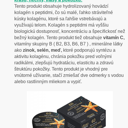
Tento produkt obsahuje hydrolizovaný hovädzí
kolagén s peptidmi, čo sú malé, ľahko stráviteľné
kúsky kolagénu, ktoré sa ľahšie vstrebávajú a
využívajú telom. Kolagén s peptidmi má vyššiu
biologickú dostupnosť, koncentráciu a špecifickosť než
bežný kolagén. Tento produkt tiež obsahuje
vitamín C,
vitamíny skupiny B ( B2, B3, B6, B7 ) , minerálne látky
ako
zinok, selén, meď,
ktoré podporujú syntézu a
aktivitu kolagénu, chránia pokožku pred voľnými
radikálmi, zlepšujú hydratáciu, elasticitu a zdravú
štruktúru pokožky. Tento produkt je vhodný pre
vnútorné užívanie, stačí zmiešať dve odmerky s vodou
alebo rastlinným mliekom a vypiť.