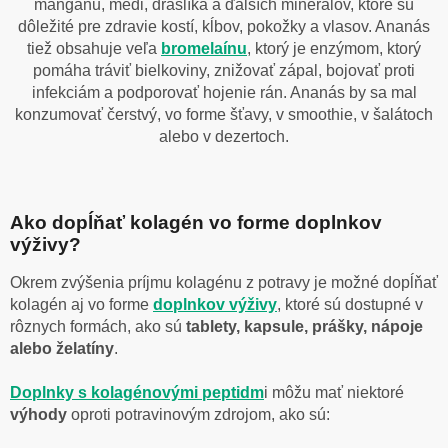
mangánu, medi, draslíka a ďalších minerálov, ktoré sú
dôležité pre zdravie kostí, kĺbov, pokožky a vlasov. Ananás
tiež obsahuje veľa
bromelaínu
, ktorý je enzýmom, ktorý
pomáha tráviť bielkoviny, znižovať zápal, bojovať proti
infekciám a podporovať hojenie rán. Ananás by sa mal
konzumovať čerstvý, vo forme šťavy, v smoothie, v šalátoch
alebo v dezertoch.
Ako dopĺňať kolagén vo forme doplnkov
výživy?
Okrem zvýšenia príjmu kolagénu z potravy je možné dopĺňať
kolagén aj vo forme
doplnkov výživy
, ktoré sú dostupné v
rôznych formách, ako sú
tablety, kapsule, prášky, nápoje
alebo želatíny
.
Doplnky s kolagénovými peptidm
i môžu mať niektoré
výhody
oproti potravinovým zdrojom, ako sú: