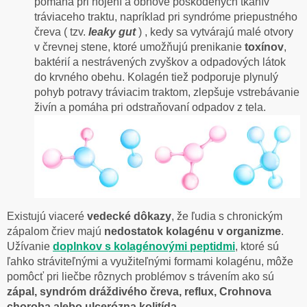
pomáha pri hojení a obnove poškodených tkanív
tráviaceho traktu, napríklad pri syndróme priepustného
čreva ( tzv.
leaky gut
) , kedy sa vytvárajú malé otvory
v črevnej stene, ktoré umožňujú prenikanie
toxínov
,
baktérií a nestrávených zvyškov a odpadových látok
do krvného obehu. Kolagén tiež podporuje plynulý
pohyb potravy tráviacim traktom, zlepšuje vstrebávanie
živín a pomáha pri odstraňovaní odpadov z tela.
Existujú viaceré
vedecké dôkazy
, že ľudia s chronickým
zápalom čriev majú
nedostatok kolagénu v organizme
.
Užívanie
doplnkov s kolagénovými peptidmi
, ktoré sú
ľahko stráviteľnými a využiteľnými formami kolagénu, môže
pomôcť pri liečbe rôznych problémov s trávením ako sú
zápal, syndróm dráždivého čreva, reflux, Crohnova
choroba alebo ulcerózna kolitída
.