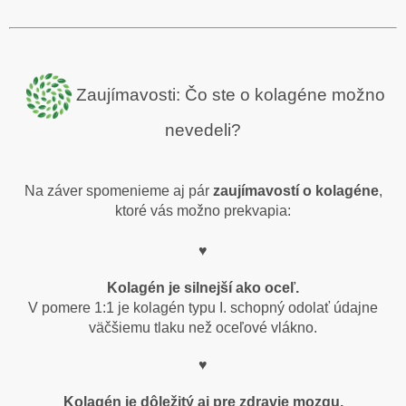
Zaujímavosti: Čo ste o kolagéne možno
nevedeli?
Na záver spomenieme aj pár
zaujímavostí o kolagéne
,
ktoré vás možno prekvapia:
♥
Kolagén je silnejší ako oceľ.
V pomere 1:1 je kolagén typu I. schopný odolať údajne
väčšiemu tlaku než oceľové vlákno.
♥
Kolagén je dôležitý aj pre zdravie mozgu.