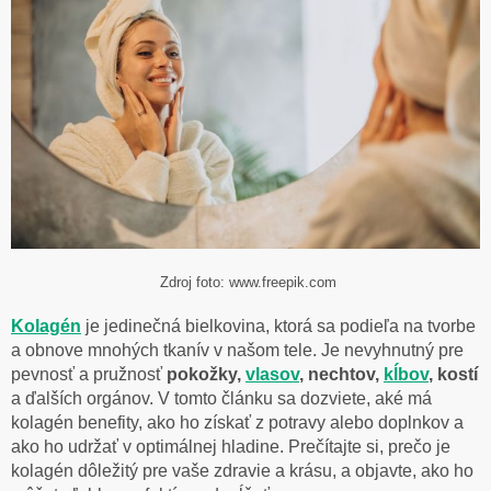
Zdroj foto: www.freepik.com
Kolagén
je jedinečná bielkovina, ktorá sa podieľa na tvorbe
a obnove mnohých tkanív v našom tele. Je nevyhnutný pre
pevnosť a pružnosť
pokožky,
vlasov
, nechtov,
kĺbov
, kostí
a ďalších orgánov. V tomto článku sa dozviete, aké má
kolagén benefity, ako ho získať z potravy alebo doplnkov a
ako ho udržať v optimálnej hladine. Prečítajte si, prečo je
kolagén dôležitý pre vaše zdravie a krásu, a objavte, ako ho