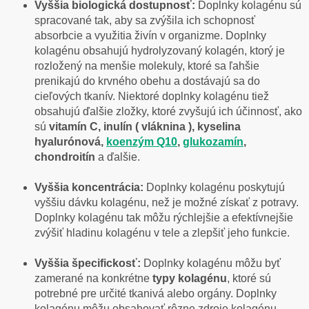
Vyššia biologická dostupnosť:
Doplnky kolagénu sú
spracované tak, aby sa zvýšila ich schopnosť
absorbcie a využitia živín v organizme. Doplnky
kolagénu obsahujú hydrolyzovaný kolagén, ktorý je
rozložený na menšie molekuly, ktoré sa ľahšie
prenikajú do krvného obehu a dostávajú sa do
cieľových tkanív. Niektoré doplnky kolagénu tiež
obsahujú ďalšie zložky, ktoré zvyšujú ich účinnosť, ako
sú
vitamín C, inulín ( vláknina ), kyselina
hyalurónová,
koenzým Q10
,
glukozamín
,
chondroitín
a ďalšie.
Vyššia koncentrácia:
Doplnky kolagénu poskytujú
vyššiu dávku kolagénu, než je možné získať z potravy.
Doplnky kolagénu tak môžu rýchlejšie a efektívnejšie
zvýšiť hladinu kolagénu v tele a zlepšiť jeho funkcie.
Vyššia špecifickosť:
Doplnky kolagénu môžu byť
zamerané na konkrétne
typy kolagénu
, ktoré sú
potrebné pre určité tkanivá alebo orgány. Doplnky
kolagénu môžu obsahovať rôzne zdroje kolagénu,