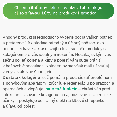
Vhodný produkt si jednoducho vyberte podľa vašich potrieb
a preferencií. Ak hľadáte prírodný a účinný spôsob, ako
podporiť zdravie a krásu svojho tela, sú naše produkty s
kolagénom pre vás ideálnym riešením. Nečakajte, kým vás
začnú bolieť
kolená a kĺby
a bolesť vám bude brániť
v bežných činnostiach. Kolagén by ste však mali užívať aj
vtedy, ak aktívne športujete.
Dostatok kolagénu
totiž pomáha predchádzať problémom
s pohybovým aparátom, zrýchľuje regeneráciu po úrazoch a
operáciách a zlepšuje
imunitné funkcie
– chráni vás pred
infekciami. Užívanie kolagénu má aj pozitívne terapeutické
účinky - poskytuje ochranný efekt na kĺbovú chrupavku
a úľavu od bolesti.