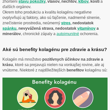
zhoršení
stavu pokožky
, vlasov, nechtov,
kĺbov
, kostí
a
ďalších orgánov.
Okrem toho produkciu a kvalitu kolagénu negatívne
ovplyvňujú aj faktory, ako sú fajčenie, nadmerné slnenie,
znečistenie prostredia, neúmerný
stres
, nedostatok
spánku
, nevyvážená strava, nedostatok
vitamínov
a
minerálov
, chronické zápaly a
autoimunitné
ochorenia.
Aké sú benefity kolagénu pre zdravie a krásu?
Kolagén má množstvo
pozitívnych účinkov na zdravie a
krásu
, ktoré sa prejavujú nielen na vonkajšej rovine, ale aj
vnútorne. Niektoré z najdôležitejších
benefitov
kolagénu sú: