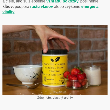
a ciele, ako sú zlepšenie
vzhľadu pokožky
,
posilnenie
kĺbov
, podpora
rastu vlasov
alebo zvýšenie
energie a
vitality
.
Zdroj foto: vlastný archív