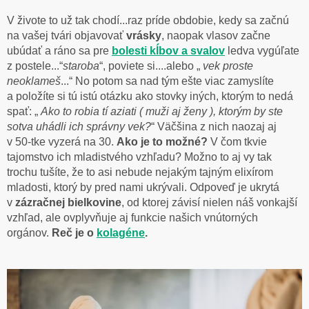
V živote to už tak chodí...raz príde obdobie, kedy sa začnú
na vašej tvári objavovať
vrásky
, naopak vlasov začne
ubúdať a ráno sa pre
bolesti kĺbov a svalov
ledva vygúľate
z postele...“
staroba
“, poviete si....alebo „
vek proste
neoklameš
...“ No potom sa nad tým ešte viac zamyslíte
a položíte si tú istú otázku ako stovky iných, ktorým to nedá
spať: „
Ako to robia tí aziati ( muži aj ženy ), ktorým by ste
sotva uhádli ich správny vek?
“ Väčšina z nich naozaj aj
v 50-tke vyzerá na 30.
Ako je to možné?
V čom tkvie
tajomstvo ich mladistvého vzhľadu? Možno to aj vy tak
trochu tušíte, že to asi nebude nejakým tajným elixírom
mladosti, ktorý by pred nami ukrývali. Odpoveď je ukrytá
v
zázračnej bielkovine
, od ktorej závisí nielen náš vonkajší
vzhľad, ale ovplyvňuje aj funkcie našich vnútorných
orgánov.
Reč je o
kolagéne
.