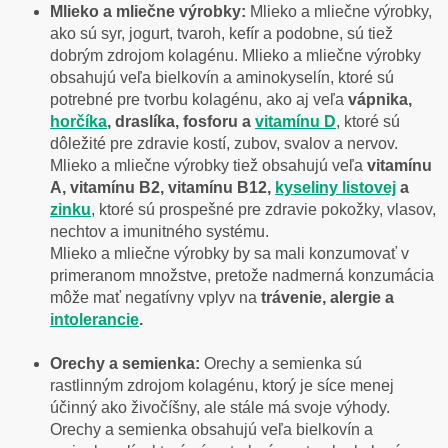
Mlieko a mliečne výrobky:
Mlieko a mliečne výrobky,
ako sú syr, jogurt, tvaroh, kefír a podobne, sú tiež
dobrým zdrojom kolagénu. Mlieko a mliečne výrobky
obsahujú veľa bielkovín a aminokyselín, ktoré sú
potrebné pre tvorbu kolagénu, ako aj veľa
vápnika,
horčíka
, draslíka, fosforu a
vitamínu D
, ktoré sú
dôležité pre zdravie kostí, zubov, svalov a nervov.
Mlieko a mliečne výrobky tiež obsahujú veľa
vitamínu
A, vitamínu B2, vitamínu B12,
kyseliny listovej
a
zinku
, ktoré sú prospešné pre zdravie pokožky, vlasov,
nechtov a imunitného systému.
Mlieko a mliečne výrobky by sa mali konzumovať v
primeranom množstve, pretože nadmerná konzumácia
môže mať negatívny vplyv na
trávenie, alergie a
intolerancie
.
Orechy a semienka:
Orechy a semienka sú
rastlinným zdrojom kolagénu, ktorý je síce menej
účinný ako živočíšny, ale stále má svoje výhody.
Orechy a semienka obsahujú veľa bielkovín a