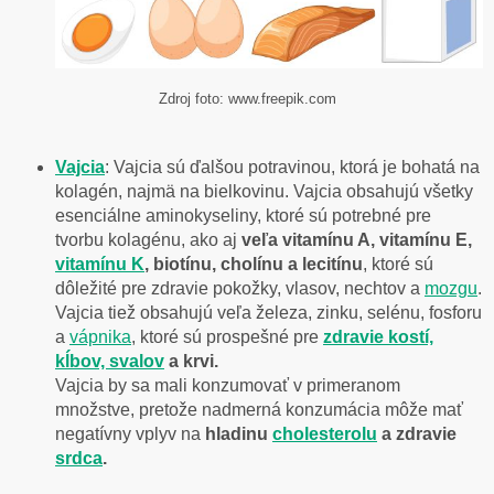
Zdroj foto: www.freepik.com
Vajcia
: Vajcia sú ďalšou potravinou, ktorá je bohatá na
kolagén, najmä na bielkovinu. Vajcia obsahujú všetky
esenciálne aminokyseliny, ktoré sú potrebné pre
tvorbu kolagénu, ako aj
veľa vitamínu A, vitamínu E,
vitamínu K
, biotínu, cholínu a lecitínu
, ktoré sú
dôležité pre zdravie pokožky, vlasov, nechtov a
mozgu
.
Vajcia tiež obsahujú veľa železa, zinku, selénu, fosforu
a
vápnika
, ktoré sú prospešné pre
zdravie kostí,
kĺbov, svalov
a krvi.
Vajcia by sa mali konzumovať v primeranom
množstve, pretože nadmerná konzumácia môže mať
negatívny vplyv na
hladinu
cholesterolu
a zdravie
srdca
.