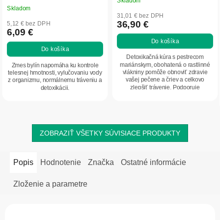
Skladom
Priemerné
Skladom
hodnotenie
31,01 € bez DPH
produktu
36,90 €
5,12 € bez DPH
6,09 €
je
Do košíka
5,0
Do košíka
z
Detoxikačná kúra s pestrecom
5
mariánskym, obohatená o rastlinné
Zmes bylín napomáha ku kontrole
vlákniny pomôže obnoviť zdravie
telesnej hmotnosti, vylučovaniu vody
hviezdičiek.
vašej pečene a čriev a celkovo
z organizmu, normálnemu tráveniu a
zlepšiť trávenie. Podporuje
detoxikácii.
prirodzenú očistu tela...
ZOBRAZIŤ VŠETKY SÚVISIACE PRODUKTY
Popis
Hodnotenie
Značka
Ostatné informácie
Zloženie a parametre