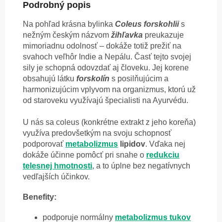
Podrobný popis
Na pohľad krásna bylinka
Coleus forskohlii
s
nežným českým názvom
žihľavka
preukazuje
mimoriadnu odolnosť – dokáže totiž prežiť na
svahoch veľhôr Indie a Nepálu. Časť tejto svojej
sily je schopná odovzdať aj človeku. Jej korene
obsahujú látku
forskolín
s posilňujúcim a
harmonizujúcim vplyvom na organizmus, ktorú už
od staroveku využívajú špecialisti na Ayurvédu.
U nás sa coleus (konkrétne extrakt z jeho koreňa)
využíva predovšetkým na svoju schopnosť
podporovať
metabolizmus
lipidov
. Vďaka nej
dokáže účinne pomôcť pri snahe o
redukciu
telesnej hmotnosti
, a to úplne bez negatívnych
vedľajších účinkov.
Benefity:
podporuje normálny
metabolizmus tukov