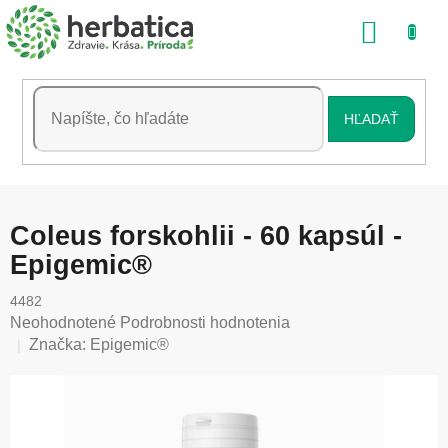
Prejsť
NÁKU
na
obsah
KOŠÍK
HĽADAŤ
Coleus forskohlii - 60 kapsúl -
Epigemic®
4482
Priemerné
Neohodnotené
Podrobnosti hodnotenia
hodnotenie
Značka:
Epigemic®
produktu
je
0,0
z