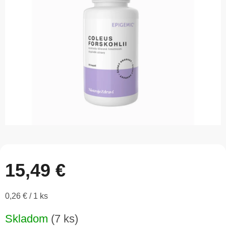
5
hviezdičiek.
15,49 €
Jednotková
0,26 € / 1 ks
cena:
Skladom
(7 ks)