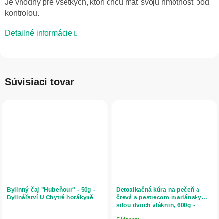
Je vhodný pre všetkých, ktorí chcú mať svoju hmotnosť pod
kontrolou.
Detailné informácie
Súvisiaci tovar
Bylinný čaj "Hubeňour" - 50g -
Detoxikačná kúra na pečeň a
Bylinářství U Chytré horákyně
črevá s pestrecom mariánskym a
silou dvoch vláknin, 600g -
Herbatica