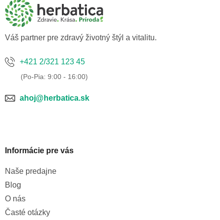
ä
t
i
e
Váš partner pre zdravý životný štýl a vitalitu.
+421 2/321 123 45
ahoj@herbatica.sk
Informácie pre vás
Naše predajne
Blog
O nás
Časté otázky