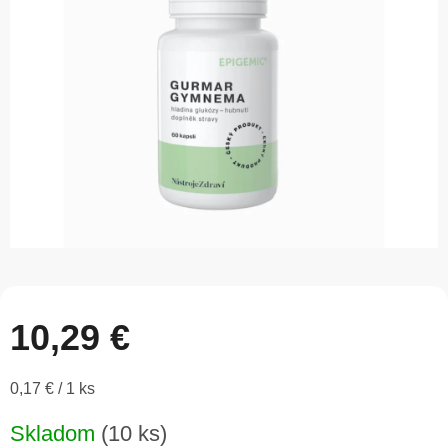
5
hviezdičiek.
10,29 €
Jednotková
0,17 € / 1 ks
cena:
Skladom
(10 ks)