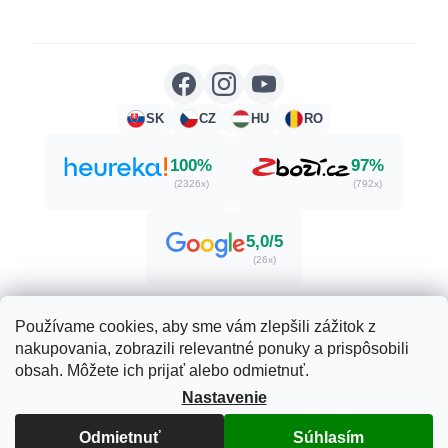
SK
CZ
HU
RO
100%
97%
(2326x)
(792x)
5,0/5
(26x)
Používame cookies, aby sme vám zlepšili zážitok z
nakupovania, zobrazili relevantné ponuky a prispôsobili
Vytvoril Shoptet
obsah. Môžete ich prijať alebo odmietnuť.
Nastavenie
Copyright 2026
Herbatica.sk
. Všetky práva vyhradené.
Upraviť nastavenie cookies
Odmietnuť
Súhlasím