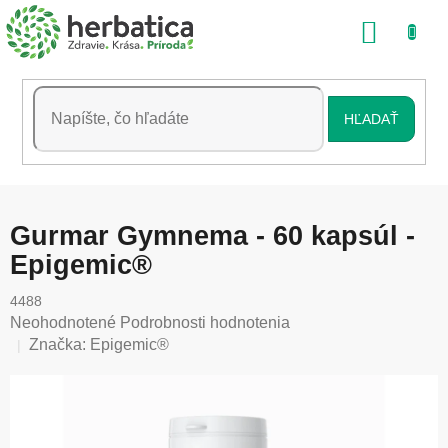
Prejsť
NÁKU
na
obsah
KOŠÍK
HĽADAŤ
Gurmar Gymnema - 60 kapsúl -
Epigemic®
4488
Priemerné
Neohodnotené
Podrobnosti hodnotenia
hodnotenie
Značka:
Epigemic®
produktu
je
0,0
z