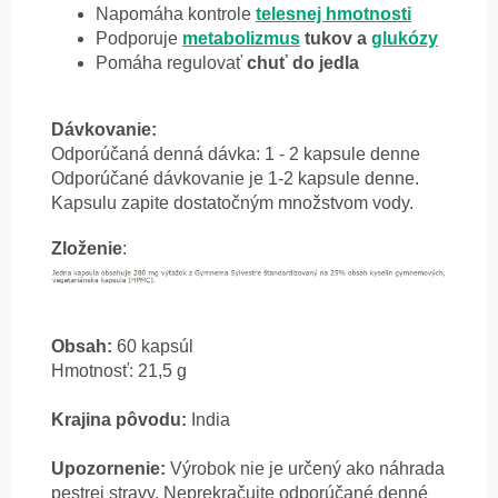
Napomáha kontrole
telesnej hmotnosti
Podporuje
metabolizmus
tukov a
glukózy
Pomáha regulovať
chuť do jedla
Dávkovanie:
Odporúčaná denná dávka: 1 - 2 kapsule denne
Odporúčané dávkovanie je 1-2 kapsule denne.
Kapsulu zapite dostatočným množstvom vody.
Zloženie
:
Obsah:
60 kapsúl
Hmotnosť: 21,5 g
Krajina pôvodu:
India
Upozornenie:
Výrobok nie je určený ako náhrada
pestrej stravy. Neprekračujte odporúčané denné