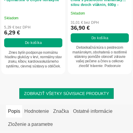
silou dvoch vláknin, 600g -
Herbatica
Skladom
Priemerné
Skladom
hodnotenie
31,01 € bez DPH
produktu
36,90 €
5,29 € bez DPH
6,29 €
je
Do košíka
5,0
Do košíka
z
Detoxikačná kúra s pestrecom
5
mariánskym, obohatená o rastlinné
Zmes bylín podporuje normálnu
vlákniny pomôže obnoviť zdravie
hladinu glukózy v krvi, normálny stav
hviezdičiek.
vašej pečene a čriev a celkovo
zraku, kĺbov, kardiovaskulárneho
zlepšiť trávenie. Podporuje
systému, cievnej sústavy a obličiek.
prirodzenú očistu tela...
ZOBRAZIŤ VŠETKY SÚVISIACE PRODUKTY
Popis
Hodnotenie
Značka
Ostatné informácie
Zloženie a parametre