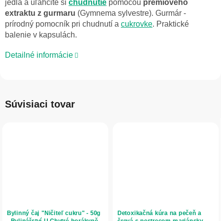
jedla a uľahčite si
chudnutie
pomocou
prémiového
extraktu z gurmaru
(Gymnema sylvestre). Gurmár -
prírodný pomocník pri chudnutí a
cukrovke
. Praktické
balenie v kapsulách.
Detailné informácie
Súvisiaci tovar
Bylinný čaj "Ničiteľ cukru" - 50g
Detoxikačná kúra na pečeň a
- Bylinářství U Chytré horákyně
črevá s pestrecom mariánskym a