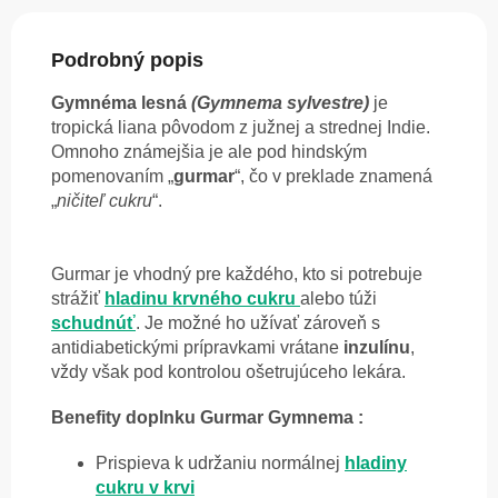
Podrobný popis
Gymnéma lesná
(Gymnema sylvestre)
je
tropická liana pôvodom z južnej a strednej Indie.
Omnoho známejšia je ale pod hindským
pomenovaním „
gurmar
“, čo v preklade znamená
„
ničiteľ cukru
“.
Gurmar je vhodný pre každého, kto si potrebuje
strážiť
hladinu krvného cukru
alebo túži
schudnúť
. Je možné ho užívať zároveň s
antidiabetickými prípravkami vrátane
inzulínu
,
vždy však pod kontrolou ošetrujúceho lekára.
Benefity doplnku Gurmar Gymnema :
Prispieva k udržaniu normálnej
hladiny
cukru v krvi