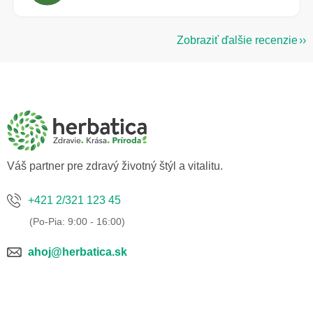
Zobraziť ďalšie recenzie
Z
á
p
ä
t
i
e
Váš partner pre zdravý životný štýl a vitalitu.
+421 2/321 123 45
ahoj@herbatica.sk