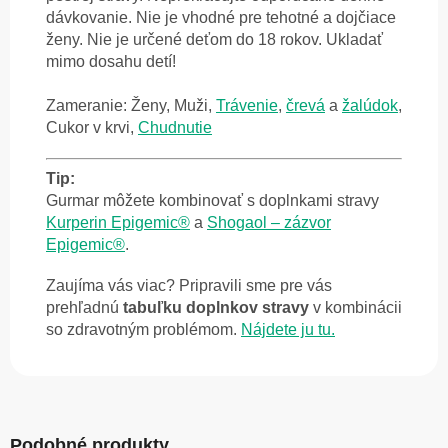
dávkovanie. Nie je vhodné pre tehotné a dojčiace
ženy. Nie je určené deťom do 18 rokov. Ukladať
mimo dosahu detí!
Zameranie: Ženy, Muži,
Trávenie
,
črevá
a
žalúdok
,
Cukor v krvi,
Chudnutie
Tip:
Gurmar môžete kombinovať s doplnkami stravy
Kurperin Epigemic®
a
Shogaol – zázvor
Epigemic®
.
Zaujíma vás viac? Pripravili sme pre vás
prehľadnú
tabuľku doplnkov stravy
v kombinácii
so zdravotným problémom.
Nájdete ju tu.
Podobné produkty